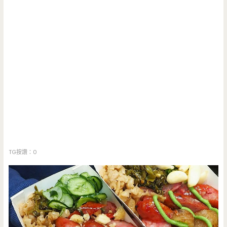
TG按讚：0