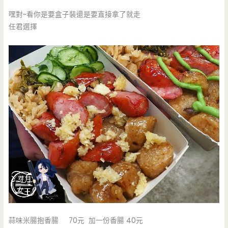
嘿對~看你是要盒子裝還是要直接拿了就走
任君選擇
蒜味米腸抱香腸 70元 加一份香腸 40元