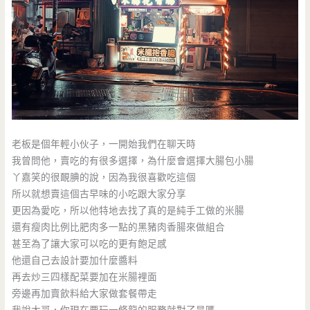
老板是個年輕小伙子，一開始我們在聊天時
我曾問他，賣吃的有很多選擇，為什麼會選擇大腸包小腸
丫嘉笑的很靦腆的說，因為我很喜歡吃這個
所以就想賣這個古早味的小吃跟大家分享
更因為愛吃，所以他特地去找了真的是純手工做的米腸
還有瘦肉比例比肥肉多一點的黑豬肉香腸來做組合
甚至為了讓大家可以吃的更有飽足感
他還自己去設計要加什麼醬料
再去炒三四樣配菜要加在米腸裡面
旁邊再加賣飲料給大家做套餐帶走