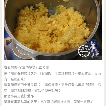
有看到嗎~丫嘉的配菜也真多啊
除了剛炒好的酸菜之外 （偷偷說，丫嘉炒的酸菜不會太酸苦，反而
有一點點甜味）
還有醃漬過的小黃瓜切片 （這個好吃，完全沒有小黃瓜的那種生瓜
味，我想JULIE乾媽一定知道我在說啥 ）
那個小黃瓜我好愛耶~~
菜脯有畫龍點睛的效果，吃丫嘉的米腸抱大腸，菜脯一定要加