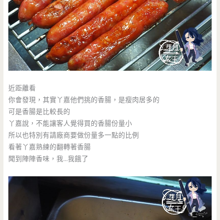
近距離看
你會發現，其實丫嘉他們挑的香腸，是瘦肉居多的
可是香腸是比較長的
丫嘉說，不能讓客人覺得買的香腸份量小
所以也特別有請廠商要做份量多一點的比例
看著丫嘉熟練的翻轉著香腸
聞到陣陣香味，我…我餓了