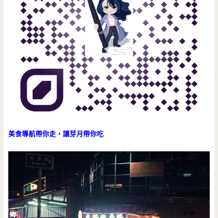
美食導航帶你走，讓芽月帶你吃