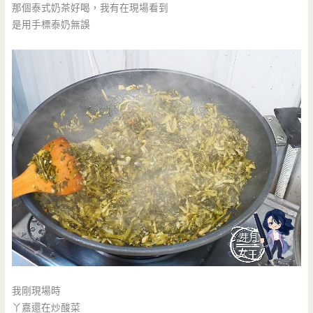
那個泰式奶茶好喝，我有在現場看到
是用手標泰奶無誤
我剛現場時
丫嘉還在炒酸菜