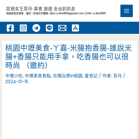
跳
民宿女王芽月-美食.旅遊.全台趴趴走
至
桃園美食部落客，邀約 -民宿合作體驗~ 請洽
cythia0805@gmail.com
//LINE: cythia0805
Main
主
要
Men
內
容
桃園中壢美食-ㄚ嘉-米腸抱香腸-誰說米
腸+香腸只能用手拿，吃香腸也可以很
時尚 （邀約）
中壢小吃
,
中壢美食景點
,
吃喝玩樂in桃園
,
愛食記
/ 作者:
芽月
/
2024-01-15