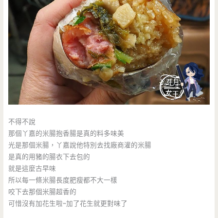
不得不說
那個丫嘉的米腸抱香腸是真的料多味美
光是那個米腸，丫嘉說他特別去找廠商灌的米腸
是真的用豬的腸衣下去包的
就是這麼古早味
所以每一條米腸長度肥瘦都不大一樣
咬下去那個米腸超香的
可惜沒有加花生啦~加了花生就更對味了