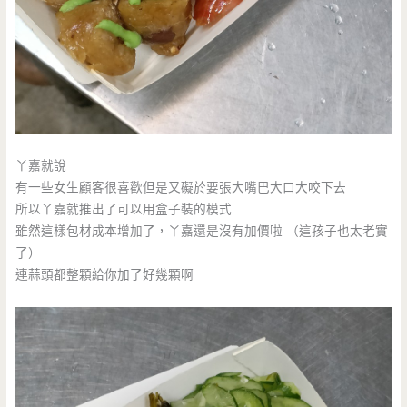
丫嘉就說
有一些女生顧客很喜歡但是又礙於要張大嘴巴大口大咬下去
所以丫嘉就推出了可以用盒子裝的模式
雖然這樣包材成本增加了，丫嘉還是沒有加價啦 （這孩子也太老實
了）
連蒜頭都整顆給你加了好幾顆啊