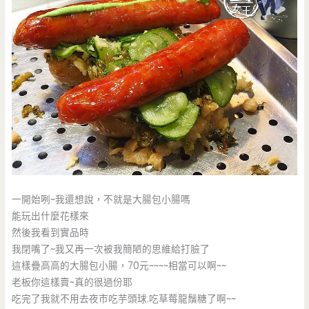
一開始咧~我還想說，不就是大腸包小腸嗎
能玩出什麼花樣來
然後我看到實品時
我閉嘴了~我又再一次被我簡陋的思維給打臉了
這樣疊高高的大腸包小腸，70元~~~~相當可以啊~~
老板你這樣賣~真的很過份耶
吃完了我就不用去夜市吃芋頭球.吃草莓龍鬚糖了啊~~