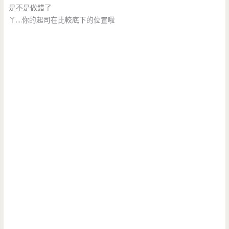
是不是做錯了
丫….你的起司在比較底下的位置啦