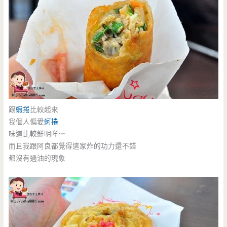
跟
蝦捲
比較起來
我個人偏愛
蚵捲
味道比較鮮明咩~~
而且我跟阿良都覺得這家炸的功力還不錯
都沒有過油的現象