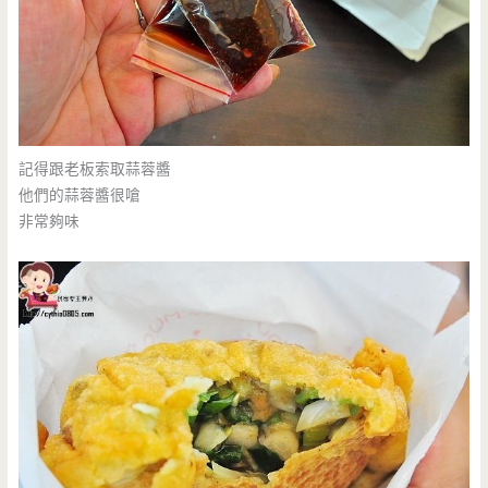
記得跟老板索取蒜蓉醬
他們的蒜蓉醬很嗆
非常夠味