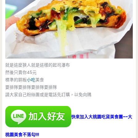
就是這麼狹人就是這樣的起司瀑布
然後只賣你45元
標準的銅板
小吃
美食
要排隊要排隊要排隊要排隊
請大家自己粉絲團或是電話先訂購，以免向隅
快來加入大桃園吃貨美食團~~大
桃園美食不落勾!!!