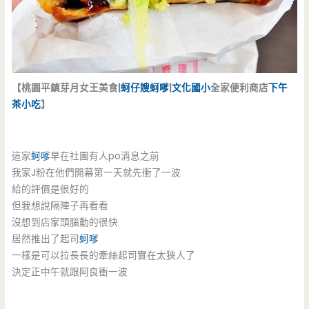
【桃園平鎮芽月女王美食|
蚵仔嫂
蚵嗲
|
文化國小
全家便利商店
下午
茶
小吃
】
這家
蚵嗲
早在社團有人po消息之前
我家J粉在他們開幕第一天就先衝了一波
給的評價是很好的
但我想說隔陣子再看看
沒想到店家頭腦動的很快
居然推出了起司
蚵嗲
一樣是可以拉長長的牽絲起司實在太狹人了
決定正中午就跟阿良衝一波