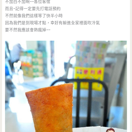
不加白不加啊~~各位客倌
而且~記得一定要先打電話預約
不然就像我們這樣等了快半小時
因為我們是到現場才點，幸好有躲進全家裡面吹冷氣
要不然我應該會熱瘋掉~~