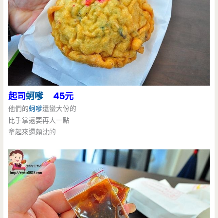
起司
蚵嗲
45元
他們的
蚵嗲
還蠻大份的
比手掌還要再大一點
拿起來還頗沈的