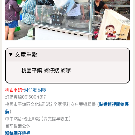
文章重點
桃園平鎮-蚵仔嫂 蚵嗲
桃園平鎮-
蚵仔嫂
蚵嗲
訂購專線0915004817
桃園市平鎮區文化街116號 全家便利商店旁邊騎樓 (
點選這裡開始導
航
)
中午12點~晚上19點 (賣完提早收工)
目前暫無公休
粉絲團在這裡