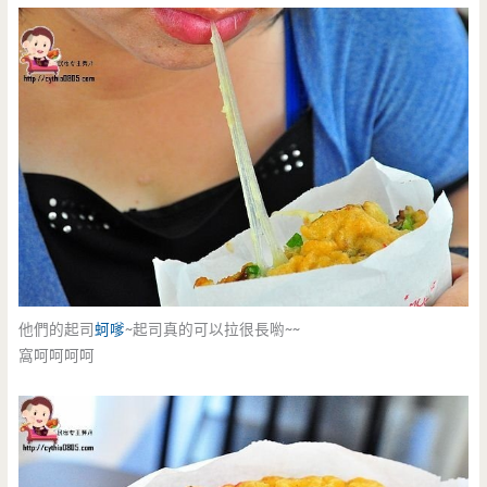
他們的起司
蚵嗲
~起司真的可以拉很長喲~~
窩呵呵呵呵