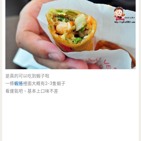
是真的可以吃到蝦子啦
一條
蝦捲
裡面大概有2-3隻蝦子
看運氣吧，基本上口味不差