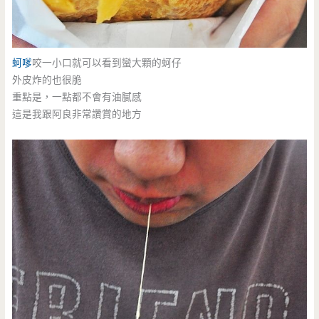
蚵嗲
咬一小口就可以看到蠻大顆的蚵仔
外皮炸的也很脆
重點是，一點都不會有油膩感
這是我跟阿良非常讚賞的地方