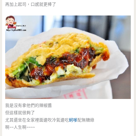
再加上起司，口感就更棒了
我是沒有拿他們的辣椒醬
但這樣就很夠了
尤其還坐在全家裡面邊吹冷氣邊吃
蚵嗲
配無糖綠
啊~~人生啊~~~~