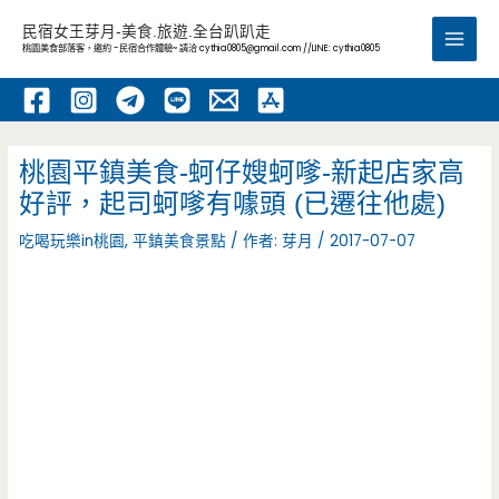
跳
民宿女王芽月-美食.旅遊.全台趴趴走
至
桃園美食部落客，邀約 -民宿合作體驗~ 請洽
cythia0805@gmail.com
//LINE: cythia0805
Main
主
要
Men
內
容
桃園平鎮美食-蚵仔嫂蚵嗲-新起店家高
好評，起司蚵嗲有噱頭 (已遷往他處)
吃喝玩樂in桃園
,
平鎮美食景點
/ 作者:
芽月
/
2017-07-07