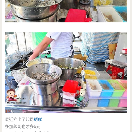
最近推出了起司
蚵嗲
多加起司也才多5元