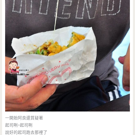
一開始阿良還質疑著
起司咧~起司咧
說好的起司跑去那裡了