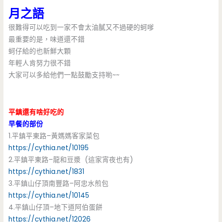
月之語
很難得可以吃到一家不會太油膩又不過硬的蚵嗲
最重要的是，味道還不錯
蚵仔給的也新鮮大顆
年輕人肯努力很不錯
大家可以多給他們一點鼓勵支持喲~~
平鎮還有啥好吃的
早餐的部份
1.平鎮平東路–黃媽媽客家菜包
https://cythia.net/10195
2.平鎮平東路–龍和豆漿 (這家宵夜也有)
https://cythia.net/1831
3.平鎮山仔頂南豐路–阿忠水煎包
https://cythia.net/10145
4.平鎮山仔頂–地下道阿伯蛋餅
https://cythia.net/12026