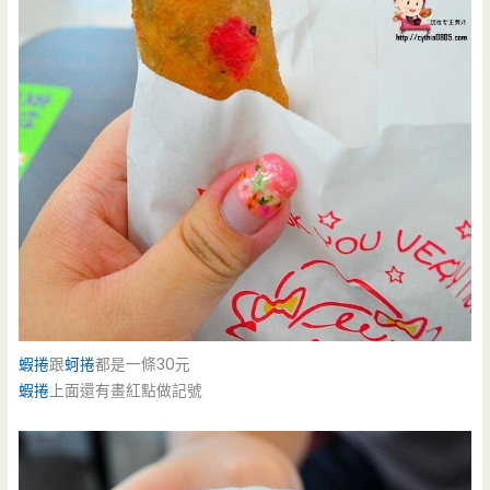
蝦捲
跟
蚵捲
都是一條30元
蝦捲
上面還有畫紅點做記號