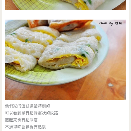
他們家的蛋餅還蠻特別的
可以看到是有點蜂窩狀的紋路
煎起來也有點厚度
不過單吃會覺得有點淡