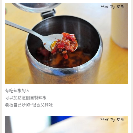
有吃辣椒的人
可以加點這個自製辣椒
老板自己炒的~很香又夠味