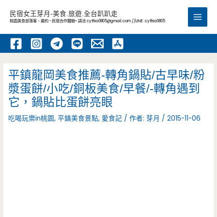
跳
民宿女王芽月-美食.旅遊.全台趴趴走
至
桃園美食部落客，邀約 -民宿合作體驗~ 請洽
cythia0805@gmail.com
//LINE: cythia0805
Main
主
要
Men
內
容
平鎮龍岡美食推薦-轉角鍋貼/古早味/粉
漿蛋餅/小吃/銅板美食/早餐/-轉角遇到
它，鍋貼比蛋餅亮眼
吃喝玩樂in桃園
,
平鎮美食景點
,
愛食記
/ 作者:
芽月
/
2015-11-06