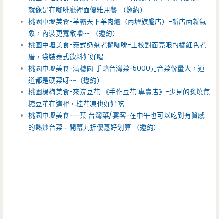
就像是在咖啡廳裡面優雅用餐 （邀約）
桃園中壢美食-羊霸天下羊肉爐（內壢旗艦店）-新店面新氣
象，內裝更寬敞嚕~~ （邀約）
桃園中壢美食-泰式奶茶老撾咖啡-士校對面亮眼的橘紅色老
厝，袋裝泰式飲料好好喝
桃園中壢美食-滿穗園 手路台灣菜-5000元合菜份量大，道
道都是硬菜呀~~（邀約）
桃園楊梅美食-來浣豆花 《手作豆花 專賣店》-少見的炙燒焦
糖豆花在這裡，桂花凍也好好吃
桃園中壢美食-一葉 台灣菜/宴客-在中午也可以吃到有質感
的熱炒台菜，開幕九折優惠好划算 （邀約）