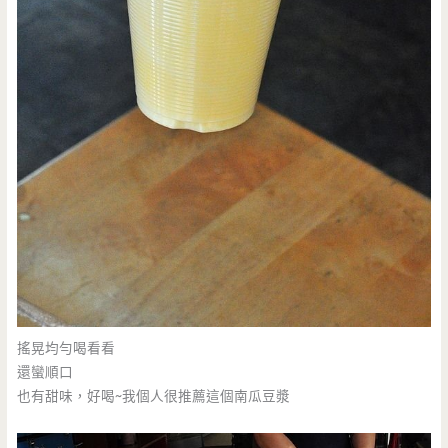
搖晃均勻喝看看
還蠻順口
也有甜味，好喝~我個人很推薦這個南瓜豆漿