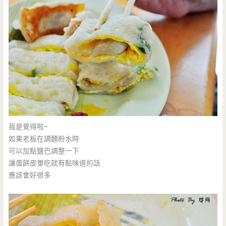
我是覺得啦~
如果老板在調麵粉水時
可以加點鹽巴調整一下
讓蛋餅皮單吃就有點味道的話
應該會好很多