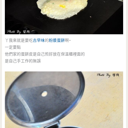
丫我來就是要吃
古早味
的
粉漿蛋餅
啊~
一定要點
他們家的蛋餅皮是自己煎好放在保溫櫃裡面的
是自己手工作的無誤