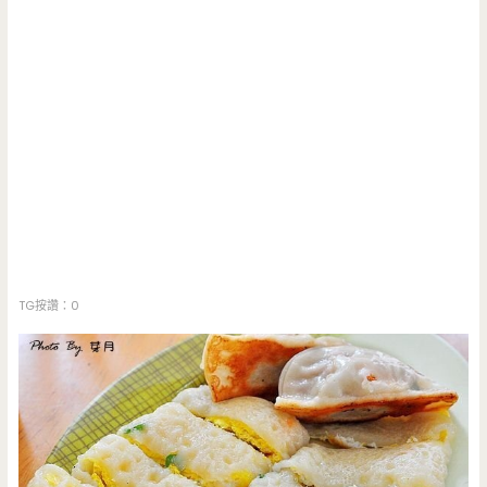
TG按讚：0