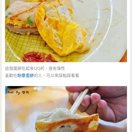
這個蛋餅吃起來QQ的，很有彈性
喜歡吃
粉漿蛋餅
的人，可以來踩點踩看看