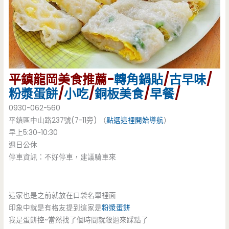
平鎮龍岡美食推薦-
轉角鍋貼
/
古早味
/
粉漿蛋餅
/
小吃
/
銅板美食
/
早餐
/
0930-062-560
平鎮區中山路237號(7-11旁) （
點選這裡開始導航
）
早上5:30~10:30
週日公休
停車資訊：不好停車，建議騎車來
這家也是之前就放在口袋名單裡面
印象中就是有格友提到這家是
粉漿蛋餅
我是蛋餅控~當然找了個時間就殺過來踩點了