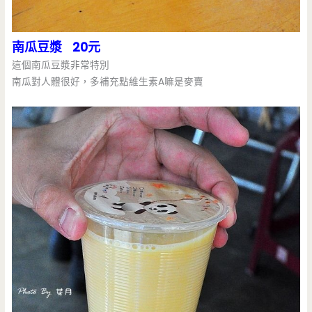
南瓜豆漿 20元
這個南瓜豆漿非常特別
南瓜對人體很好，多補充點維生素A嘛是麥賣