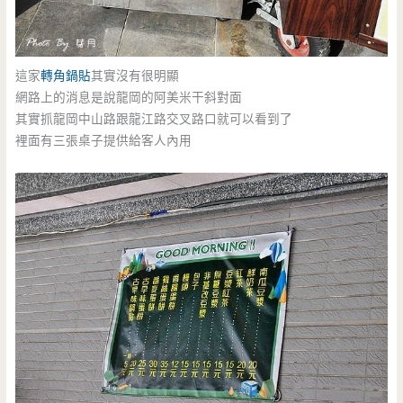
這家
轉角鍋貼
其實沒有很明顯
網路上的消息是說龍岡的阿美米干斜對面
其實抓龍岡中山路跟龍江路交叉路口就可以看到了
裡面有三張桌子提供給客人內用