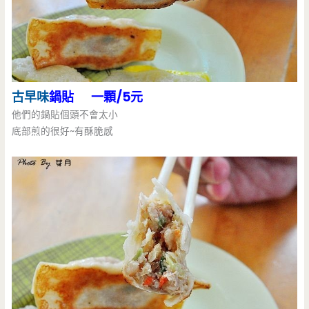
古早味
鍋貼 一顆/5元
他們的鍋貼個頭不會太小
底部煎的很好~有酥脆感