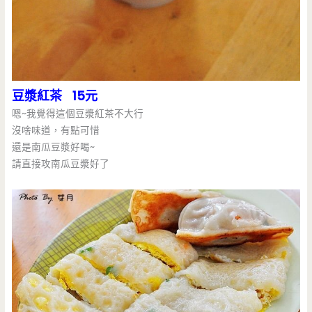
豆漿紅茶 15元
嗯~我覺得這個豆漿紅茶不大行
沒啥味道，有點可惜
還是南瓜豆漿好喝~
請直接攻南瓜豆漿好了