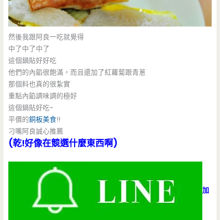
然後我跟阿良一吃就覺得
中了中了中了
這個鍋貼好好吃
他們的內餡很飽滿，而且還加了紅蘿蔔跟青蔥
那個料也真的很紮實
重點內餡調味調的極好
這個鍋貼好吃~
平價的
銅板美食
!!
刁嘴阿良誠心推薦
(乾!好像在競選什麼東西啊)
加