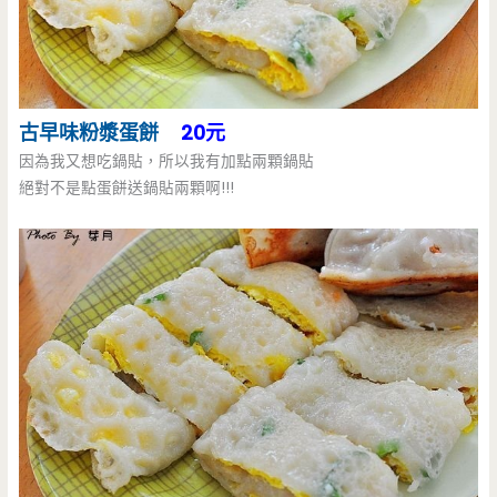
古早味
粉漿蛋餅
20元
因為我又想吃鍋貼，所以我有加點兩顆鍋貼
絕對不是點蛋餅送鍋貼兩顆啊!!!