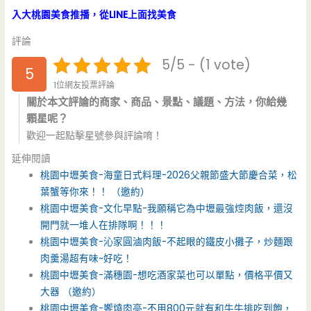
入大桃園美食推播，從LINE上面找美食
評論
5/5 - (1 vote)
5
1位網友投票評論
關於本文評論的商家、商品、景點、議題、方法，你給幾
顆星呢？
歡迎一起點擊星號參與評論唷！
延伸閱讀
桃園中壢美食-海童日式料理-2026父親節盛大節慶合菜，松
葉蟹等你來！！ （邀約）
桃園中壢美食-文化早點-我願稱它為中壢最強焢肉飯，還沒
開門就一堆人在排隊啊！！！
桃園中壢美食-沁家圓滷肉飯-不起眼的鐵皮小攤子，炒麵跟
肉羹湯超有味~好吃！
桃園中壢美食-滿穗園-想吃酒家菜也可以單點，價格平價又
大器 （邀約）
桃園中壢美食-饗燒肉亭-不用800元就有和牛牛排吃到飽，