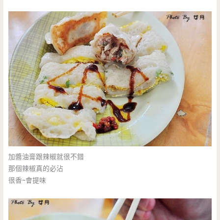
加醬油膏跟辣椒就很不錯
那個辣椒真的必沾
很香~會提味