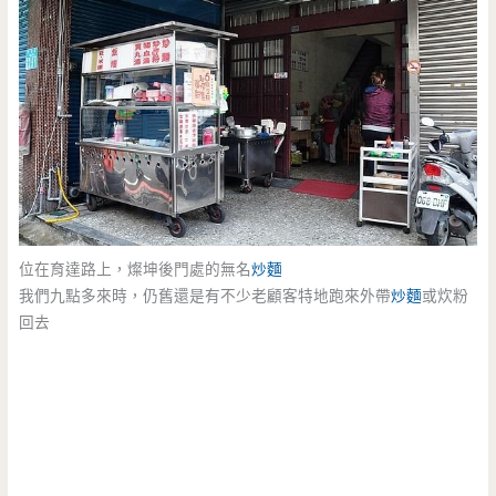
位在育達路上，燦坤後門處的無名
炒麵
我們九點多來時，仍舊還是有不少老顧客特地跑來外帶
炒麵
或炊粉
回去