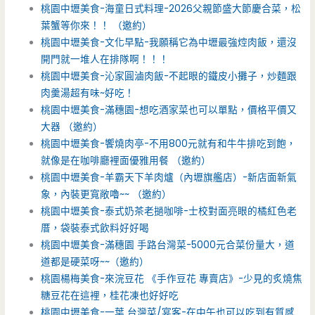
桃園中壢美食-海童日式料理-2026父親節盛大節慶合菜，松
葉蟹等你來！！ （邀約）
桃園中壢美食-文化早點-我願稱它為中壢最強焢肉飯，還沒
開門就一堆人在排隊啊！！！
桃園中壢美食-沁家圓滷肉飯-不起眼的鐵皮小攤子，炒麵跟
肉羹湯超有味~好吃！
桃園中壢美食-滿穗園-想吃酒家菜也可以單點，價格平價又
大器 （邀約）
桃園中壢美食-饗燒肉亭-不用800元就有和牛牛排吃到飽，
就像是在咖啡廳裡面優雅用餐 （邀約）
桃園中壢美食-羊霸天下羊肉爐（內壢旗艦店）-新店面新氣
象，內裝更寬敞嚕~~ （邀約）
桃園中壢美食-泰式奶茶老撾咖啡-士校對面亮眼的橘紅色老
厝，袋裝泰式飲料好好喝
桃園中壢美食-滿穗園 手路台灣菜-5000元合菜份量大，道
道都是硬菜呀~~（邀約）
桃園楊梅美食-來浣豆花 《手作豆花 專賣店》-少見的炙燒焦
糖豆花在這裡，桂花凍也好好吃
桃園中壢美食-一葉 台灣菜/宴客-在中午也可以吃到有質感