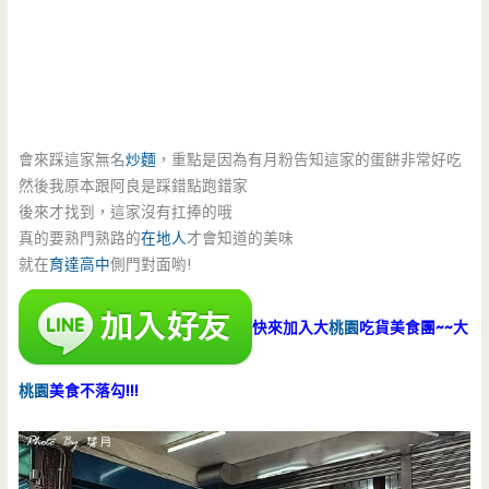
會來踩這家無名
炒麵
，重點是因為有月粉告知這家的蛋餅非常好吃
然後我原本跟阿良是踩錯點跑錯家
後來才找到，這家沒有扛捧的哦
真的要熟門熟路的
在地人
才會知道的美味
就在
育達高中
側門對面喲!
快來加入大
桃園
吃貨美食團~~大
桃園
美食不落勾!!!