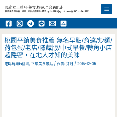
跳
民宿女王芽月-美食.旅遊.全台趴趴走
至
桃園美食部落客，邀約 -民宿合作體驗~ 請洽
cythia0805@gmail.com
//LINE: cythia0805
Main
主
要
Men
內
容
桃園平鎮美食推薦-無名早點/育達/炒麵/
荷包蛋/老店/隱藏版/中式早餐/轉角小店
超隱密，在地人才知的美味
吃喝玩樂in桃園
,
平鎮美食景點
/ 作者:
芽月
/
2015-12-05