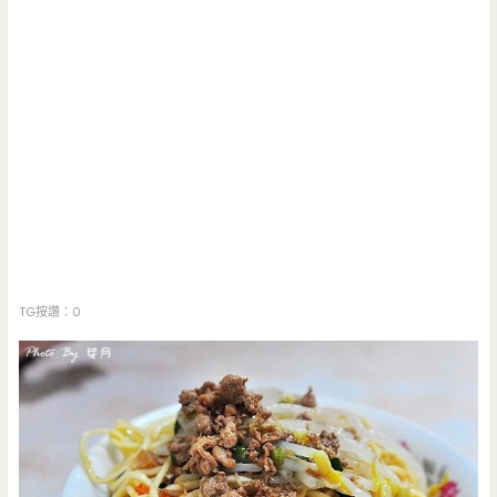
TG按讚：0