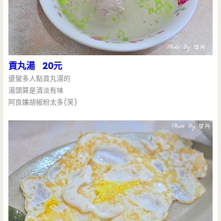
貢丸湯 20元
還蠻多人點貢丸湯的
湯頭算是清淡有味
阿良嫌胡椒粉太多(笑)