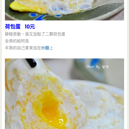
荷包蛋 10元
靜極思動，我又加點了二顆荷包蛋
全熟的給阿良
半熟的自己拿來加在
炒麵
上