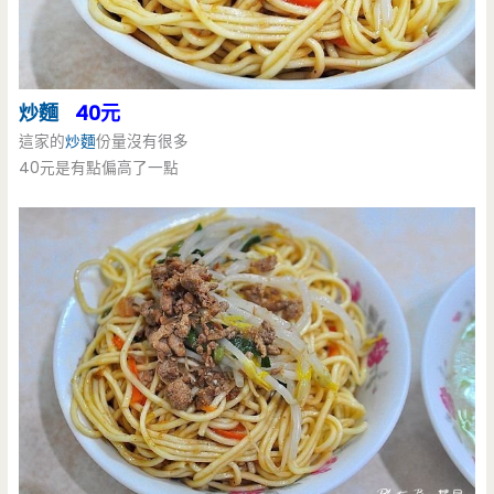
炒麵
40元
這家的
炒麵
份量沒有很多
40元是有點偏高了一點