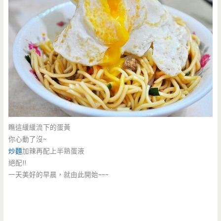
瞧這緩緩流下的蛋黃
你心動了沒~
炒麵
加辣再配上半熟蛋液
絕配!!
一天美好的早晨，就由此開始~~~