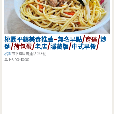
桃園
平鎮美食推薦
–
無名早點
/育達/
炒
麵
/荷包蛋/
老店
/
隱藏版
/
中式早餐
/
桃園
市平鎮區育達路253號
早上6:00~10:30