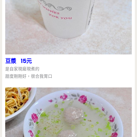
豆漿 15元
是自家現磨現煮的
甜度剛剛好，很合我胃口