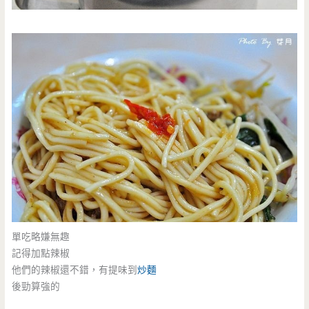
單吃略嫌無趣
記得加點辣椒
他們的辣椒還不錯，有提味到
炒麵
後勁算強的