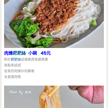
肉燥
耙耙絲
小碗 45元
對於
耙耙絲
這個東西很感興趣
就點來試試
這家的肉燥炒的頗香
全是瘦肉喲