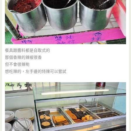
餐具跟醬料都是自取式的
那個香辣的辣椒很香
但不會很辣喲
想吃辣的，左手邊的特辣可以嘗試