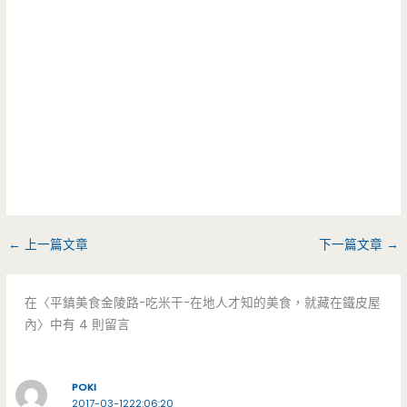
←
上一篇文章
下一篇文章
→
在〈平鎮美食金陵路-吃米干-在地人才知的美食，就藏在鐵皮屋
內〉中有 4 則留言
POKI
2017-03-1222:06:20