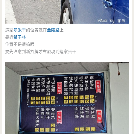
這家
吃米干
的位置就在
金陵路
上
靠近
獅子林
位置不是很搶眼
要先注意到新招牌才會發現到這家米干