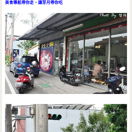
美食導航帶你走，讓芽月帶你吃