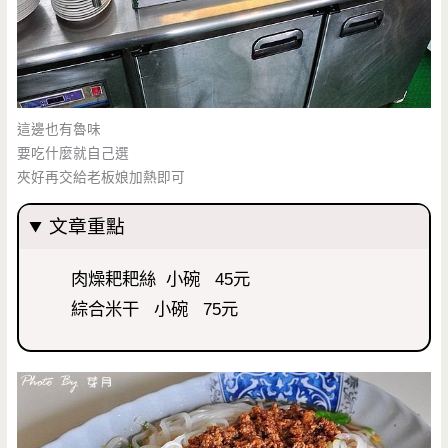
這邊也有魯味
要吃什麼就自己選
夾好再交給老板娘加熱即可
文章重點
肉燥耙耙絲 小碗 45元
綜合米干 小碗 75元