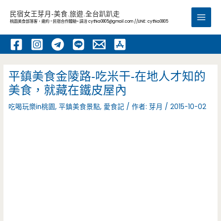
跳
民宿女王芽月-美食.旅遊.全台趴趴走
至
桃園美食部落客，邀約 -民宿合作體驗~ 請洽
cythia0805@gmail.com
//LINE: cythia0805
Main
主
要
Men
內
容
平鎮美食金陵路-吃米干-在地人才知的
美食，就藏在鐵皮屋內
吃喝玩樂in桃園
,
平鎮美食景點
,
愛食記
/ 作者:
芽月
/
2015-10-02