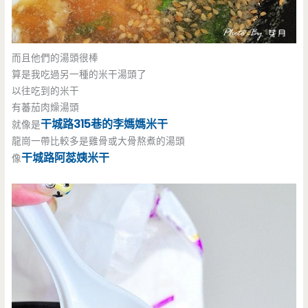
而且他們的湯頭很棒
算是我吃過另一種的米干湯頭了
以往吃到的米干
有蕃茄肉燥湯頭
干城路315巷的李媽媽米干
就像是
龍崗一帶比較多是雞骨或大骨熬煮的湯頭
干城路阿蕊姨米干
像