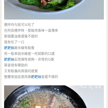
攪拌均勻就可以吃了
在阿良攪拌時，那股肉香味一直傳來
那個醬油香還蠻不錯的
我有吃了一口
耙耙絲
跟米線有點像
但一般來說米線是一咬就斷的口感
耙耙絲
反而彈性很夠，非常的Q彈
算是很有嚼勁的
又有點偏向蒟蒻的感覺
整體來說這道肉燥
耙耙絲
是還不錯的