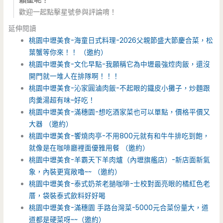
歡迎一起點擊星號參與評論唷！
延伸閱讀
桃園中壢美食-海童日式料理-2026父親節盛大節慶合菜，松
葉蟹等你來！！ （邀約）
桃園中壢美食-文化早點-我願稱它為中壢最強焢肉飯，還沒
開門就一堆人在排隊啊！！！
桃園中壢美食-沁家圓滷肉飯-不起眼的鐵皮小攤子，炒麵跟
肉羹湯超有味~好吃！
桃園中壢美食-滿穗園-想吃酒家菜也可以單點，價格平價又
大器 （邀約）
桃園中壢美食-饗燒肉亭-不用800元就有和牛牛排吃到飽，
就像是在咖啡廳裡面優雅用餐 （邀約）
桃園中壢美食-羊霸天下羊肉爐（內壢旗艦店）-新店面新氣
象，內裝更寬敞嚕~~ （邀約）
桃園中壢美食-泰式奶茶老撾咖啡-士校對面亮眼的橘紅色老
厝，袋裝泰式飲料好好喝
桃園中壢美食-滿穗園 手路台灣菜-5000元合菜份量大，道
道都是硬菜呀~~（邀約）