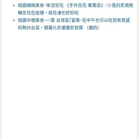
桃園楊梅美食-來浣豆花 《手作豆花 專賣店》-少見的炙燒焦
糖豆花在這裡，桂花凍也好好吃
桃園中壢美食-一葉 台灣菜/宴客-在中午也可以吃到有質感
的熱炒台菜，開幕九折優惠好划算 （邀約）