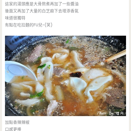
這家的湯頭應是大骨熬煮再加了一些醬油
後面又再加了大量的白芝麻下去增添香氣
味道很獨特
有點在吃拉麵的FU兒~(笑)
加點香辣辣椒
口感更棒