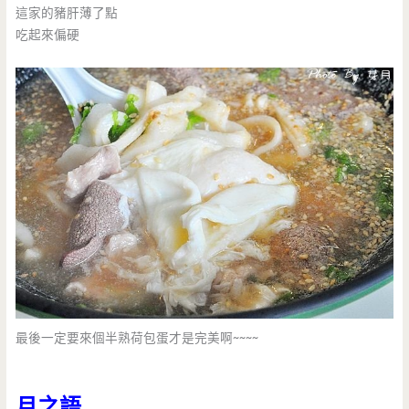
這家的豬肝薄了點
吃起來偏硬
最後一定要來個半熟荷包蛋才是完美啊~~~~
月之語