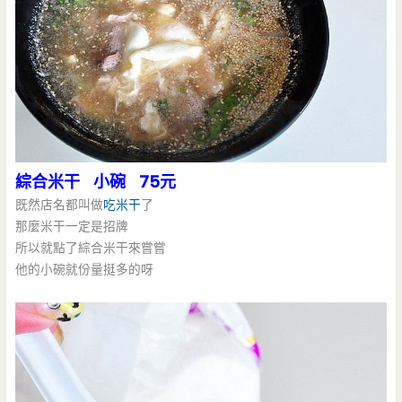
綜合米干 小碗 75元
既然店名都叫做
吃米干
了
那麼米干一定是招牌
所以就點了綜合米干來嘗嘗
他的小碗就份量挺多的呀