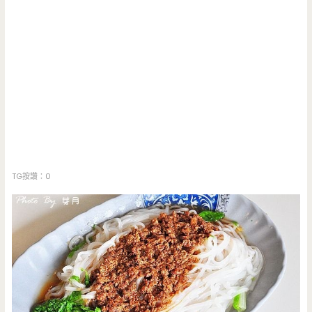
TG按讚：0