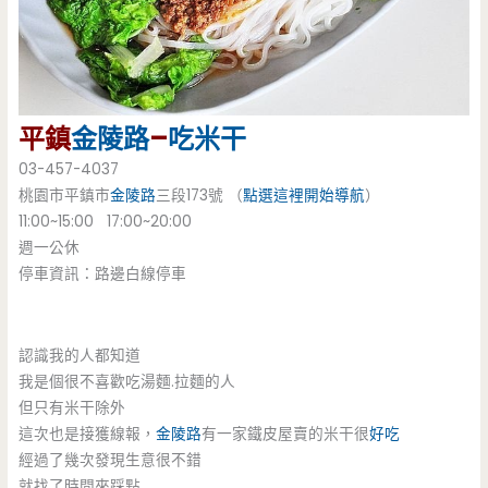
平鎮
金陵路
–
吃米干
03-457-4037
桃園市平鎮市
金陵路
三段173號 （
點選這裡開始導航
）
11:00~15:00 17:00~20:00
週一公休
停車資訊：路邊白線停車
認識我的人都知道
我是個很不喜歡吃湯麵.拉麵的人
但只有米干除外
這次也是接獲線報，
金陵路
有一家鐵皮屋賣的米干很
好吃
經過了幾次發現生意很不錯
就找了時間來踩點