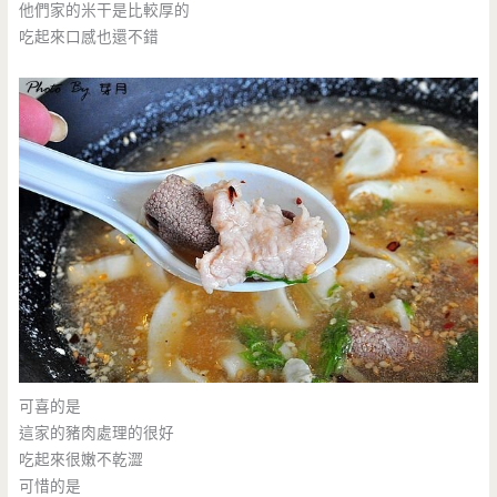
他們家的米干是比較厚的
吃起來口感也還不錯
可喜的是
這家的豬肉處理的很好
吃起來很嫩不乾澀
可惜的是