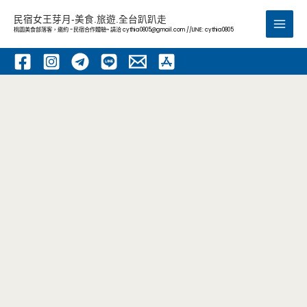
跳
民宿女王芽月-美食.旅遊.全台趴趴走
至
桃園美食部落客，邀約 -民宿合作體驗~ 請洽
cythia0805@gmail.com
//LINE: cythia0805
Main
主
要
Men
內
容