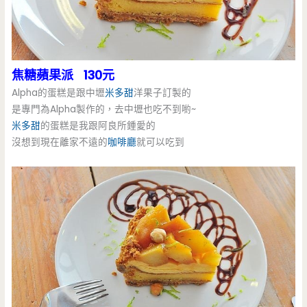
焦糖蘋果派 130元
Alpha的蛋糕是跟中壢
米多甜
洋果子訂製的
是專門為Alpha製作的，去中壢也吃不到喲~
米多甜
的蛋糕是我跟阿良所鍾愛的
沒想到現在離家不遠的
咖啡廳
就可以吃到