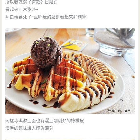
所以我就選了這款列日鬆餅
看起來非常澎派~
阿良羨慕死了~直呼我的鬆餅看起來好划算
同樣冰淇淋上面也有灑上剛削好的檸檬皮
清香的氣味讓人印象深刻