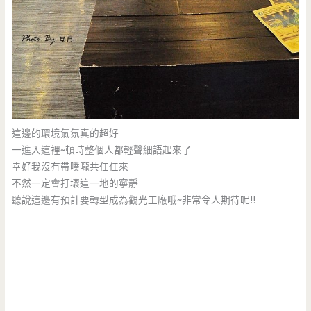
這邊的環境氣氛真的超好
一進入這裡~頓時整個人都輕聲細語起來了
幸好我沒有帶噗嚨共任任來
不然一定會打壞這一地的寧靜
聽說這邊有預計要轉型成為觀光工廠哦~非常令人期待呢!!