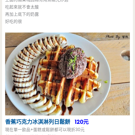
吃起來就不會太酸
再加上底下的奶露
好吃的很
香蕉巧克力冰淇淋列日鬆餅
120元
現在單一飲品+蛋糕或鬆餅都可以現折30元