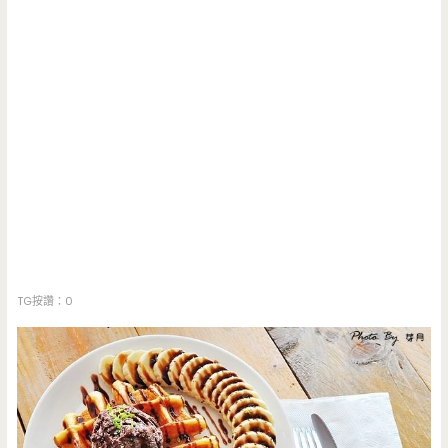
TG按讚：0