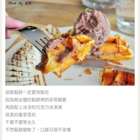
這款鬆餅一定要快點吃
因為剛出爐的鬆餅烤的非常酥脆
再搭配上冰涼的巧克力冰淇淋
就真的蠻享受的
千萬不要等太久
不然鬆餅變軟了，口感可就不佳嚕