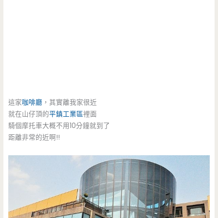
這家
咖啡廳
，其實離我家很近
就在山仔頂的
平鎮工業區
裡面
騎個摩托車大概不用10分鐘就到了
距離非常的近啊!!