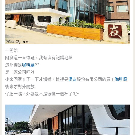
一開始
阿良還一直懷疑，我有沒有記錯地址
這那裡是
咖啡廳
??
是一家公司吧?!
後來回家查了一下才知道，這裡是
源友
股份有限公司的員工
咖啡廳
後來才對外開放
仔細一瞧，外觀是不是很像一個杯子呢~