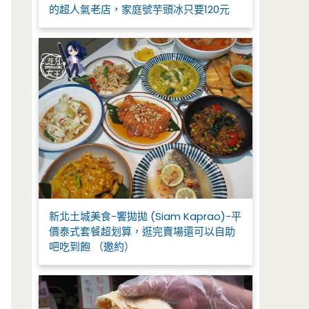
的超人氣老店，家庭號芋頭冰只要120元
新北土城美食-饗拋拋 (Siam Kaprao)-平
價泰式套餐超划算，逛完賣場還可以自助
吧吃到飽 （邀約）