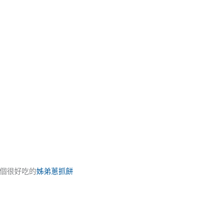
個很好吃的
姊弟蔥抓餅