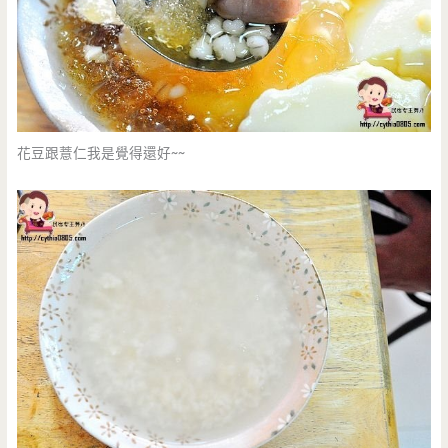
花豆跟薏仁我是覺得還好~~