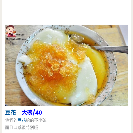
豆花
大碗/40
他們的
豆花
給的不小碗
而且口感很特別哦