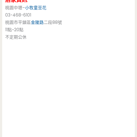
桃園中壢–
小牧童豆花
03-468-6101
桃園市平鎮區
金陵路
二段88號
11點~20點
不定期公休