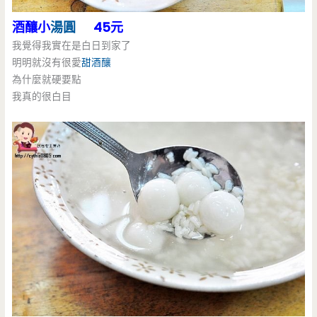
酒釀小
湯圓
45元
我覺得我實在是白日到家了
明明就沒有很愛
甜酒釀
為什麼就硬要點
我真的很白目