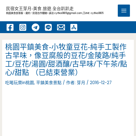
跳
民宿女王芽月-美食.旅遊.全台趴趴走
至
桃園美食部落客，邀約 -民宿合作體驗~ 請洽
cythia0805@gmail.com
//LINE: cythia0805
Main
主
要
Men
內
容
桃園平鎮美食-小牧童豆花-純手工製作
古早味，像豆腐般的豆花/金陵路/純手
工/豆花/湯圓/甜酒釀/古早味/下午茶/點
心/甜點 （已結束營業）
吃喝玩樂in桃園
,
平鎮美食景點
/ 作者:
芽月
/
2016-12-27