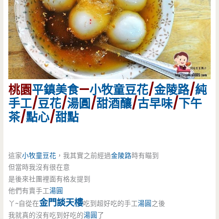
桃園
平鎮美食
—
小牧童豆花
/
金陵路
/
純
手工
/
豆花
/
湯圓
/
甜酒釀
/
古早味
/
下午
茶
/
點心
/
甜點
這家
小牧童豆花
，我其實之前經過
金陵路
時有瞄到
但當時我沒有很在意
是後來社團裡面有格友提到
他們有賣手工
湯圓
金門談天樓
丫~自從在
吃到超好吃的手工
湯圓
之後
我就真的沒有吃到好吃的
湯圓
了