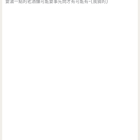
要濃一點的老酒釀可能要事先問才有可能有~(我猜的)