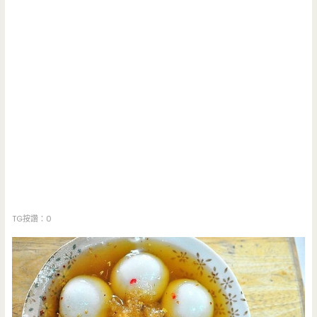
TG按讚：0