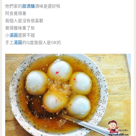
他們家的
甜酒釀
酒味是還好啦
阿良覺得重
我個人是沒有很喜歡
覺得酸味重了些
小
湯圓
還算不錯
手工
湯圓
的Q度我個人是OK的