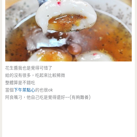
花生醬我也是覺得可惜了
給的沒有很多，吃起來比較稀微
整體算是不錯吃
當個
下午茶
點心
的也很ok
阿良嘴刁，他自己吃是覺得還好~~(有夠難養)