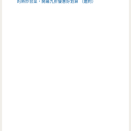
的熱炒台菜，開幕九折優惠好划算 （邀約）