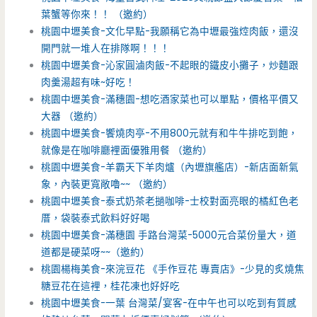
葉蟹等你來！！ （邀約）
桃園中壢美食-文化早點-我願稱它為中壢最強焢肉飯，還沒
開門就一堆人在排隊啊！！！
桃園中壢美食-沁家圓滷肉飯-不起眼的鐵皮小攤子，炒麵跟
肉羹湯超有味~好吃！
桃園中壢美食-滿穗園-想吃酒家菜也可以單點，價格平價又
大器 （邀約）
桃園中壢美食-饗燒肉亭-不用800元就有和牛牛排吃到飽，
就像是在咖啡廳裡面優雅用餐 （邀約）
桃園中壢美食-羊霸天下羊肉爐（內壢旗艦店）-新店面新氣
象，內裝更寬敞嚕~~ （邀約）
桃園中壢美食-泰式奶茶老撾咖啡-士校對面亮眼的橘紅色老
厝，袋裝泰式飲料好好喝
桃園中壢美食-滿穗園 手路台灣菜-5000元合菜份量大，道
道都是硬菜呀~~（邀約）
桃園楊梅美食-來浣豆花 《手作豆花 專賣店》-少見的炙燒焦
糖豆花在這裡，桂花凍也好好吃
桃園中壢美食-一葉 台灣菜/宴客-在中午也可以吃到有質感