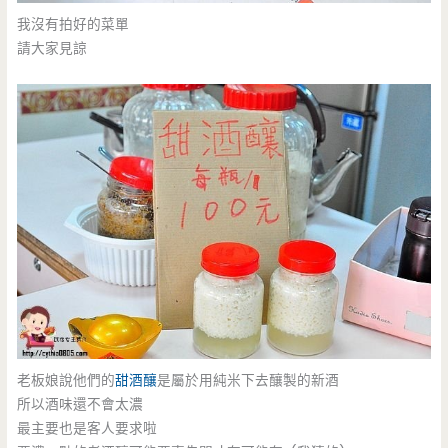
我沒有拍好的菜單
請大家見諒
老板娘說他們的
甜酒釀
是屬於用純米下去釀製的新酒
所以酒味還不會太濃
最主要也是客人要求啦