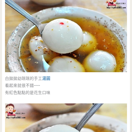
白拋拋幼咪咪的手工
湯圓
看起來就很不錯~~~
有紅色點點的是花生口味