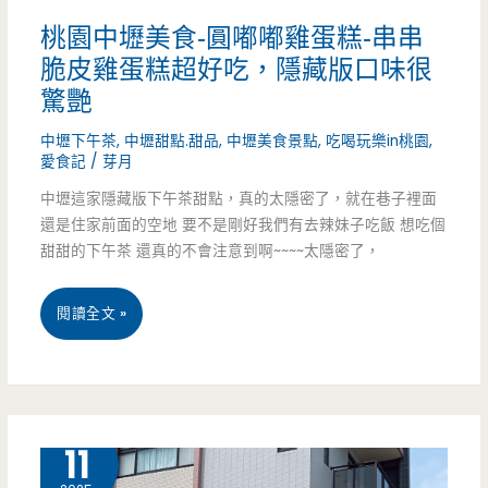
桃園中壢美食-圓嘟嘟雞蛋糕-串串
讓
脆皮雞蛋糕超好吃，隱藏版口味很
你
驚艷
吃
中壢下午茶
,
中壢甜點.甜品
,
中壢美食景點
,
吃喝玩樂in桃園
,
到
愛食記
/
芽月
中壢這家隱藏版下午茶甜點，真的太隱密了，就在巷子裡面
飽
還是住家前面的空地 要不是剛好我們有去辣妹子吃飯 想吃個
甜甜的下午茶 還真的不會注意到啊~~~~太隱密了，
桃
閱讀全文 »
園
中
壢
4 月
11
美