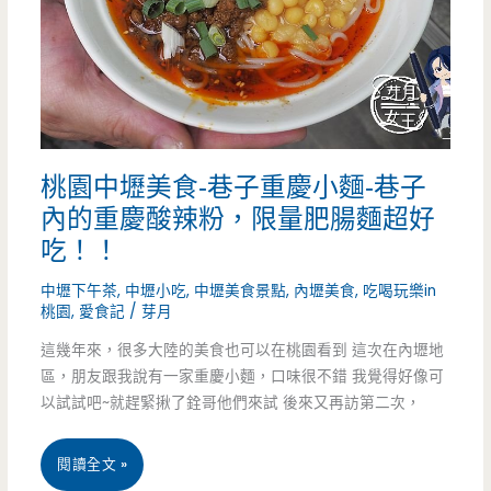
營
滿
養
的
三
儀
明
式
桃園中壢美食-巷子重慶小麵-巷子
治-
感
內的重慶酸辣粉，限量肥腸麵超好
黃
吃！！
昏
中壢下午茶
,
中壢小吃
,
中壢美食景點
,
內壢美食
,
吃喝玩樂in
桃園
,
愛食記
/
芽月
市
這幾年來，很多大陸的美食也可以在桃園看到 這次在內壢地
場
區，朋友跟我說有一家重慶小麵，口味很不錯 我覺得好像可
裡
以試試吧~就趕緊揪了銓哥他們來試 後來又再訪第二次，
面
桃
閱讀全文 »
超