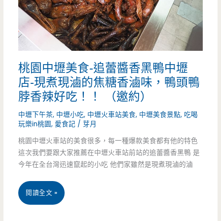
館，
黑
糖
桃園中壢美食-追蕾醬香黑鴨中壢
奶
店-現煮現滷的焦糖香滷味，鴨頭鴨
茶
脖香辣好吃！！ （邀約）
配
中壢下午茶
,
中壢小吃
,
中壢火車站美食
,
中壢美食景點
,
吃喝
上
玩樂in桃園
,
愛食記
/
芽月
桃園中壢火車站的美食很多，每一種爆款美食都有他的特色
布
這次我們要跟大家推薦在中壢火車站前站的追蕾醬香黑鴨 是
丁
今年在全台灣迅速竄起的小吃 他們家雖然是現煮現滷的滷
好
桃
閱讀全文 »
好
園
吃