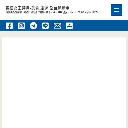
跳
民宿女王芽月-美食.旅遊.全台趴趴走
至
桃園美食部落客，邀約 -民宿合作體驗~ 請洽
cythia0805@gmail.com
//LINE: cythia0805
Main
主
要
Men
內
容