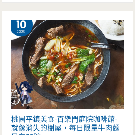
中
哦！！
壢
12 月
10
（邀
美
約）
2025
食-
追
蕾
醬
香
黑
鴨
桃園平鎮美食-百樂門庭院咖啡館-
中
就像消失的樹屋，每日限量牛肉麵
壢