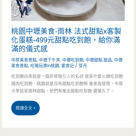
超
大
桃園中壢美食-雨林 法式甜點x客製
麵
化蛋糕-499元甜點吃到飽，給你滿
包
滿的儀式感
塞
中原美食景點
,
中壢下午茶
,
中壢吃到飽
,
中壢甜點.甜品
,
中壢
滿
美食景點
,
吃喝玩樂in桃園
,
愛食記
/
芽月
吃到飽向來就是一個非常吸引人的名詞 很多什麼火鍋吃到飽.
肉
燒肉吃到飽，桃園就是沒有甜點吃到飽啊 後來我發現，中原
只
大學這家雨林甜點，他們有推出甜點吃到飽 還蠻久了，
要
桃
閱讀全文 »
75
園
元
中