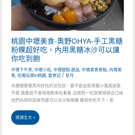
裝
腸-
泰
木
式
炭
飲
桃園中壢美食-奧野OHYA-手工黑糖
直
料
粉粿超好吃，內用黑糖冰沙可以讓
火
你吃到飽
好
的
中壢下午茶
,
中壢小吃
,
中壢甜點.甜品
,
中壢美食景點
,
內壢美
好
食
,
吃喝玩樂in桃園
,
愛食記
/
芽月
香
喝
內壢隱密巷弄內好吃的豆花店，要不是益銓哥跟小風說這家
腸
不錯 我應該不會特地跑來吃看看 沒想到一吃就覺得很合口味
好
他們內用的話居然還可以冰沙無限續 續到你吃不下，老
吃
桃
閱讀全文 »
又
園
夠