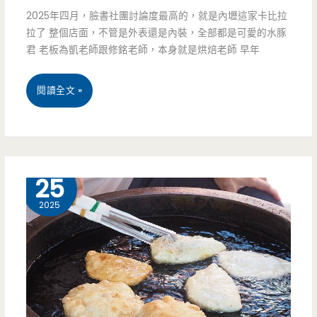
2025年四月，臉書社團討論度最高的，就是內壢這家卡比拉
蛋
拉了 整個店面，不管是外表還是內裝，全部都是可愛的水豚
君 老板為凱老師跟修銘老師，本身就是烘焙老師 早年
糕
超
桃
閱讀全文 »
好
園
吃，
中
隱
壢
3 月
25
藏
美
2025
版
食-
口
卡
味
比
很
拉