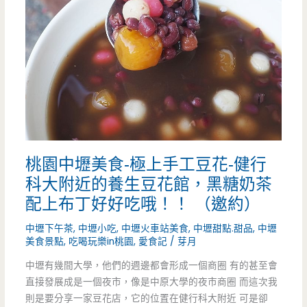
牛
披
小
薩
恬
包
牛
好
肉
美
麵-
味
桃園中壢美食-極上手工豆花-健行
新
呀
科大附近的養生豆花館，黑糖奶茶
品
配上布丁好好吃哦！！ （邀約）
~
酸
中壢下午茶
,
中壢小吃
,
中壢火車站美食
,
中壢甜點.甜品
,
中壢
美食景點
,
吃喝玩樂in桃園
,
愛食記
/
芽月
辣
中壢有幾間大學，他們的週邊都會形成一個商圈 有的甚至會
湯
直接發展成是一個夜市，像是中原大學的夜市商圈 而這次我
好
則是要分享一家豆花店，它的位置在健行科大附近 可是卻