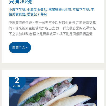
只有30碗
店-
中壢下午茶
,
中壢美食景點
,
吃喝玩樂in桃園
,
平鎮下午茶
,
平
鎮美食景點
,
愛食記
/
芽月
現
中壢交流道這邊，有一家非常不起眼的小莊園 之前是賣盆栽
煮
的，後來被屋主把場地外租出去 讓一群喜歡音樂的老師們租
現
下之後加以改造 樓上是音樂教室，樓下則是個氛圍相當清
滷
桃
閱讀全文 »
的
園
焦
平
糖
鎮
12 月
2
香
美
2025
滷
食-
味，
百
鴨