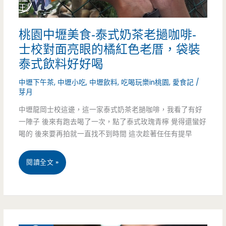
麵
桃園中壢美食-泰式奶茶老撾咖啡-
超
士校對面亮眼的橘紅色老厝，袋裝
好
泰式飲料好好喝
吃！！
中壢下午茶
,
中壢小吃
,
中壢飲料
,
吃喝玩樂in桃園
,
愛食記
/
芽月
中壢龍岡士校這邊，這一家泰式奶茶老撾咖啡，我看了有好
一陣子 後來有跑去喝了一次，點了泰式玫瑰青檸 覺得還蠻好
喝的 後來要再拍就一直找不到時間 這次趁著任任有提早
桃
閱讀全文 »
園
中
壢
9 月