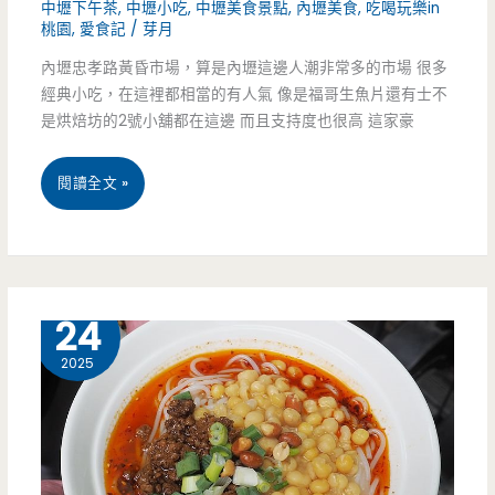
中壢下午茶
,
中壢小吃
,
中壢美食景點
,
內壢美食
,
吃喝玩樂in
桃園
,
愛食記
/
芽月
化
內壢忠孝路黃昏市場，算是內壢這邊人潮非常多的市場 很多
蛋
經典小吃，在這裡都相當的有人氣 像是福哥生魚片還有士不
糕-499
是烘焙坊的2號小舖都在這邊 而且支持度也很高 這家豪
元
桃
閱讀全文 »
甜
園
點
中
吃
壢
9 月
24
到
美
2025
飽，
食-
給
豪
你
CHILL
滿