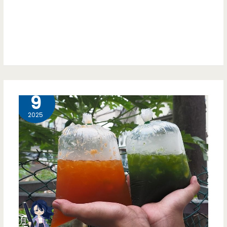
子
好
內
吃
的
重
慶
9 月
9
酸
2025
辣
粉，
限
量
肥
腸