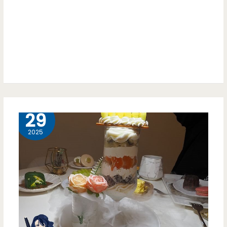
美
碗
食
廣
場
裡
面
10 月
29
的
2025
隱
藏
版
美
食，