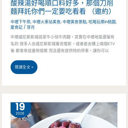
酸辣湯好喝順口料好多，那個刀削
子
麵拜託你們一定要吃看看 （邀約）
裡
中壢下午茶
,
中壢火車站美食
,
中壢美食景點
,
吃喝玩樂in桃園
,
愛食記
/
芽月
面
中壢威尼斯影城這家牛小恬牛肉麵，其實在中壢地區還蠻有
有
名的 很多人去威尼斯影城看完電影，或者是去樓上唱個KTV
驚
後 都會來這邊用個餐 而且還有提供特約停車，讓你可以
喜
桃
閱讀全文 »
包，
園
滿
中
滿
壢
1 月
19
起
美
2026
司
食-
的