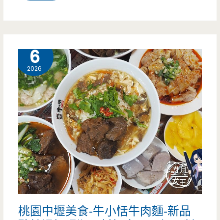
園
中
壢
6 月
6
美
2026
食-
喫
餅
兵-
內
壢
小
桃園中壢美食-牛小恬牛肉麵-新品
巷