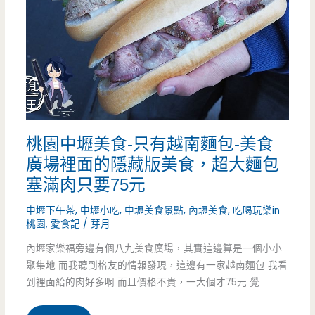
樂
頭
門
鴨
庭
脖
院
香
咖
辣
桃園中壢美食-只有越南麵包-美食
啡
好
廣場裡面的隱藏版美食，超大麵包
館-
塞滿肉只要75元
吃！！
就
中壢下午茶
,
中壢小吃
,
中壢美食景點
,
內壢美食
,
吃喝玩樂in
（邀
桃園
,
愛食記
/
芽月
像
約）
內壢家樂福旁邊有個八九美食廣場，其實這邊算是一個小小
消
聚集地 而我聽到格友的情報發現，這邊有一家越南麵包 我看
失
到裡面給的肉好多啊 而且價格不貴，一大個才75元 覺
的