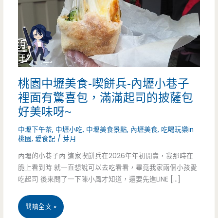
桃園中壢美食-喫餅兵-內壢小巷子
裡面有驚喜包，滿滿起司的披薩包
好美味呀~
中壢下午茶
,
中壢小吃
,
中壢美食景點
,
內壢美食
,
吃喝玩樂in
桃園
,
愛食記
/
芽月
內壢的小巷子內 這家喫餅兵在2026年年初開賣，我那時在
脆上看到時 就一直想說可以去吃看看，畢竟我家兩個小孩愛
吃起司 後來問了一下陳小風才知道，還要先進LINE […]
桃
閱讀全文 »