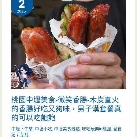
2
美
2025
食-
泰
式
奶
茶
老
撾
桃園中壢美食-微笑香腸-木炭直火
咖
的香腸好吃又夠味，男子漢套餐真
啡-
的可以吃飽飽
士
中壢下午茶
,
中壢小吃
,
中壢美食景點
,
吃喝玩樂in桃園
,
愛食
記
/
芽月
校