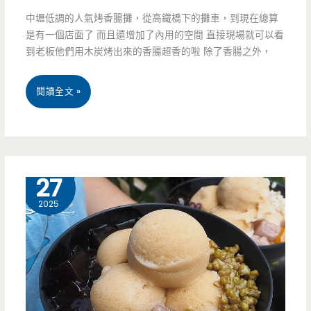
中壢低調的人氣烤香腸攤，從高鐵橋下的攤車，到現在總算
對
是有一個店面了 而且還增加了內用的空間 直接現場就可以看
面
到老板他們用木炭烤出來的香腸超香的啦 除了香腸之外，
亮
桃
閱讀全文 »
眼
園
的
中
橘
壢
7 月
27
紅
美
2025
色
食-
老
微
厝，
笑
袋
香