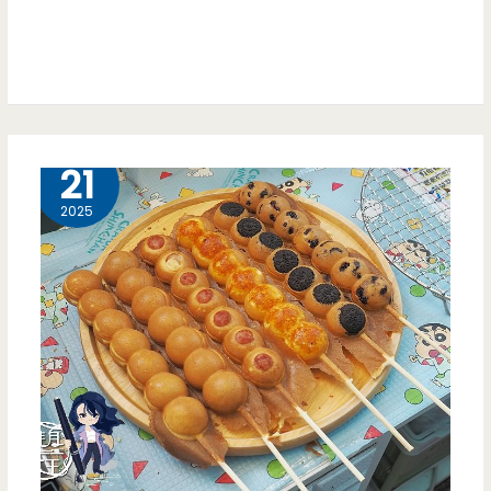
飽
粿
飽
超
好
吃，
4 月
21
內
2025
用
黑
糖
冰
沙
可
以