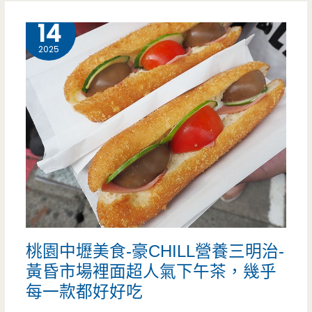
壢
10 月
14
美
2025
食-
雨
林
法
式
甜
點
桃園中壢美食-豪CHILL營養三明治-
x
黃昏市場裡面超人氣下午茶，幾乎
客
每一款都好好吃
製