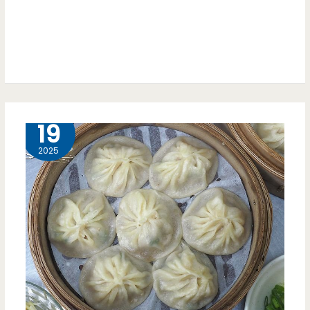
蔔
馬
絲
卡
紅
龍
豆
攻
餅）-
2 月
19
佔
超
2025
你
低
的
調
心
小
（邀
餐
約）
車
也