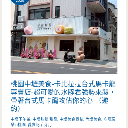
2025
食-
圓
嘟
嘟
雞
蛋
糕-
桃園中壢美食-卡比拉拉台式馬卡龍
串
專賣店-超可愛的水豚君強勢來襲，
串
帶著台式馬卡龍攻佔你的心 （邀
脆
約）
皮
中壢下午茶
,
中壢甜點.甜品
,
中壢美食景點
,
內壢美食
,
吃喝玩
樂in桃園
,
愛食記
/
芽月
雞