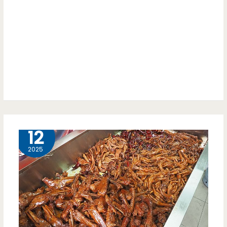
花-
託
健
你
行
們
科
一
大
定
附
要
近
12 月
12
吃
的
看
2025
養
看
生
（邀
豆
約）
花