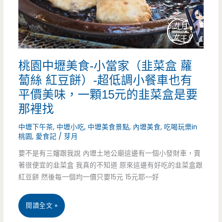
驚
拉
艷
台
式
桃園中壢美食-小當家（韭菜盒 蘿
馬
蔔絲 紅豆餅）-超低調小餐車也有
卡
平價美味，一顆15元的韭菜盒是要
龍
那裡找
專
中壢下午茶
,
中壢小吃
,
中壢美食景點
,
內壢美食
,
吃喝玩樂in
桃園
,
愛食記
/
芽月
賣
要不是有三嬸跟我說 內壢土地公廟這邊有一個小發財車，賣
店-
著很便宜的韭菜盒 我真的不知道 原來這邊有好吃的韭菜盒跟
紅豆餅 然後每一個均一價只要15元 15元耶~~好
超
可
桃
閱讀全文 »
愛