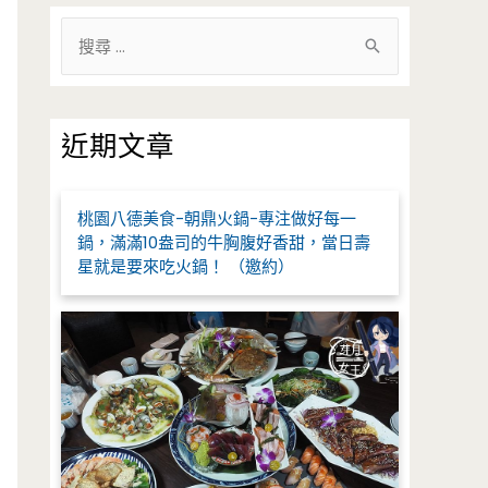
搜
尋
關
鍵
近期文章
字
:
桃園八德美食-朝鼎火鍋-專注做好每一
鍋，滿滿10盎司的牛胸腹好香甜，當日壽
星就是要來吃火鍋！ （邀約）