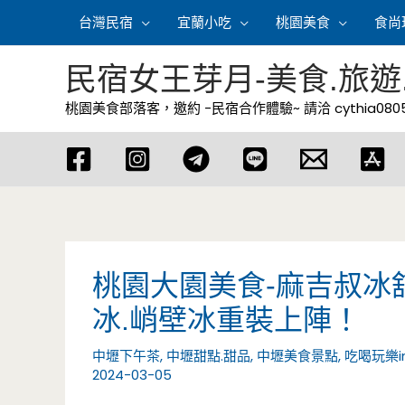
跳
台灣民宿
宜蘭小吃
桃園美食
食尚
至
主
民宿女王芽月-美食.旅遊
要
桃園美食部落客，邀約 -民宿合作體驗~ 請洽
cythia08
內
容
桃園大園美食-麻吉叔冰
冰.峭壁冰重裝上陣！
中壢下午茶
,
中壢甜點.甜品
,
中壢美食景點
,
吃喝玩樂i
2024-03-05