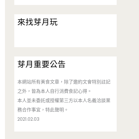
來找芽月玩
芽月重要公告
本網站所有美食文章，除了邀約文會特別註記
之外，皆為本人自行消費食記心得。
本人並未委託或授權第三方以本人名義洽談業
務合作事宜，特此聲明。
2021.02.03