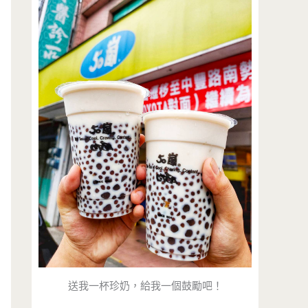
送我一杯珍奶，給我一個鼓勵吧！