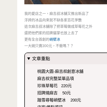
我的愛店之一，麻吉叔冰舖又推出新品了
浮誇的冰品向來就不缺各家百花爭艷
這次麻吉叔冰舖除了把草莓做成草莓花之外
還把他們家的招牌貓掌也放上去了
更有全台首創的
峭壁冰
一大碗只賣200元，不衝嗎？？
文章重點
桃園大園-麻吉叔創意冰舖
麻吉叔完整菜單品項
珍珠草莓花 220元
招牌燒麻吉 50元
踏雪尋莓峭壁冰 200元