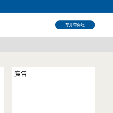
搜
尋
芽月帶你吃
廣告