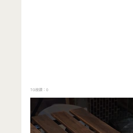
TG按讚：0