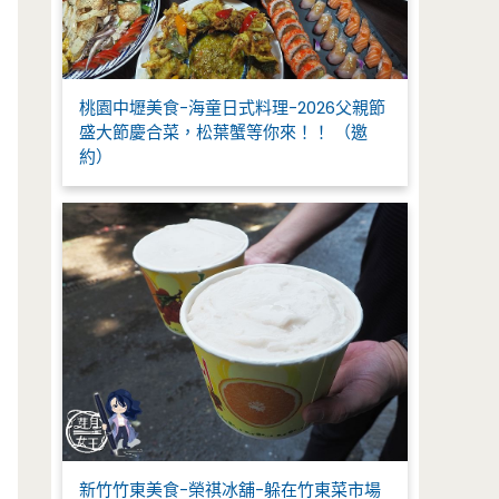
桃園中壢美食-海童日式料理-2026父親節
盛大節慶合菜，松葉蟹等你來！！ （邀
約）
新竹竹東美食-榮祺冰舖-躲在竹東菜市場