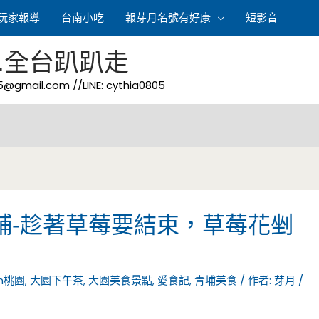
玩家報導
台南小吃
報芽月名號有好康
短影音
.全台趴趴走
05@gmail.com
//LINE: cythia0805
舖-趁著草莓要結束，草莓花剉
n桃園
,
大園下午茶
,
大園美食景點
,
愛食記
,
青埔美食
/ 作者:
芽月
/