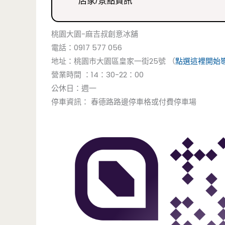
店家/景點資訊
桃園大園-麻吉叔創意冰舖
電話：0917 577 056
地址：桃園市大園區皇家一街25號 （
點選這裡開始
營業時間 ：14：30-22：00
公休日：週一
停車資訊： 春德路路邊停車格或付費停車場