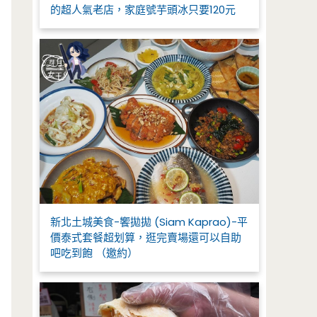
的超人氣老店，家庭號芋頭冰只要120元
新北土城美食-饗拋拋 (Siam Kaprao)-平
價泰式套餐超划算，逛完賣場還可以自助
吧吃到飽 （邀約）