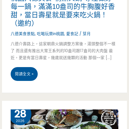
每一鍋，滿滿10盎司的牛胸腹好香
甜，當日壽星就是要來吃火鍋！
（邀約）
八德美食景點
,
吃喝玩樂in桃園
,
愛食記
/
芽月
八德介壽路上，這家朝鼎火鍋調整方案後，湯頭整個不一樣
了 而且還有推出大胃王系列的10盎司跟17盎司的大肉盤 最
近，更是有當日壽星，幾歲就送幾顆的活動 那個~~家 […]
桃
閱讀全文 »
園
八
德
7 月
28
美
2026
食-