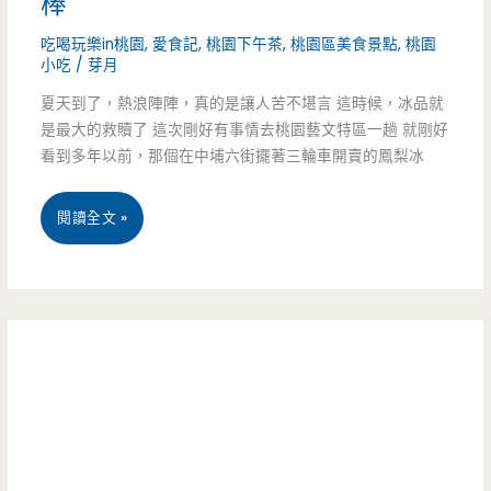
棒
都
酸
吃喝玩樂in桃園
,
愛食記
,
桃園下午茶
,
桃園區美食景點
,
桃園
好
小吃
/
芽月
辣
吃
夏天到了，熱浪陣陣，真的是讓人苦不堪言 這時候，冰品就
湯
（邀
是最大的救贖了 這次剛好有事情去桃園藝文特區一趟 就剛好
好
看到多年以前，那個在中埔六街擺著三輪車開賣的鳳梨冰
約）
喝
桃
閱讀全文 »
順
園
口
美
料
食-
好
三
多，
寶
那
鳳
個