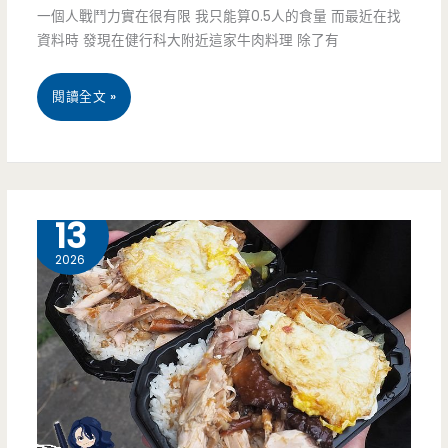
一個人戰鬥力實在很有限 我只能算0.5人的食量 而最近在找
資料時 發現在健行科大附近這家牛肉料理 除了有
桃
閱讀全文 »
園
中
壢
5 月
13
美
2026
食-
牛
饌
炒
飯