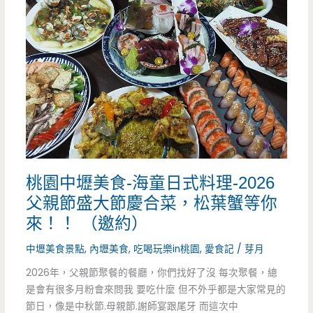
朝
鼎
火
鍋-
專
注
桃園中壢美食-海童日式料理-2026
做
父親節盛大節慶合菜，松葉蟹等你
好
來！！ （邀約）
每
中壢美食景點
,
內壢美食
,
吃喝玩樂in桃園
,
愛食記
/
芽月
一
2026年，父親節聚餐的餐廳，你們找好了沒 每次聚餐，總
是會有很多月粉會來問我 要吃什麼 但不外乎都是大家常見的
鍋，
節日，像是中秋節.母親節.謝師宴跟尾牙 而這次中