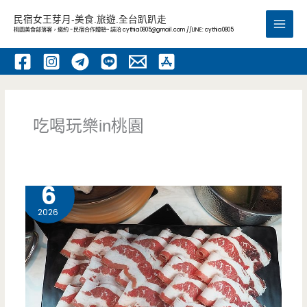
跳
民宿女王芽月-美食.旅遊.全台趴趴走
至
桃園美食部落客，邀約 -民宿合作體驗~ 請洽
cythia0805@gmail.com
//LINE: cythia0805
Main
主
要
Men
內
容
吃喝玩樂in桃園
8 月
6
2026