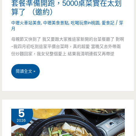
套餐準備開跑，5000桌菜實在太划
新
算了 （邀約）
裝，
中壢火車站美食
,
中壢美食景點
,
吃喝玩樂in桃園
,
愛食記
/
芽
月
味
母親節又快到了 我又要跟大家推這家新開的台菜餐廳了 對啊
道
~我四月初吃到這家平價台菜時，真的超愛 當晚又去外帶兩
超
份炒麵回家，我女兒整個愛上 結果我清明連假又再帶逆
甘
桃
閱讀全文 »
醇，
園
我
中
又
壢
4 月
5
再
美
2026
訪
食-
了