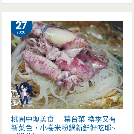
有
驚
6 月
27
喜
2026
包，
滿
滿
起
司
的
披
桃園中壢美食-一葉台菜-換季又有
薩
新菜色，小卷米粉鍋新鮮好吃耶~
包