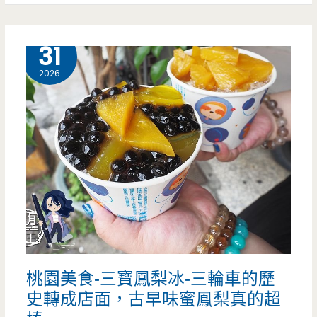
中
理，
壢
5 月
31
牛
美
2026
排
食-
沙
牛
拉
小
營
恬
養
牛
高，
肉
每
麵-
一
桃園美食-三寶鳳梨冰-三輪車的歷
新
款
史轉成店面，古早味蜜鳳梨真的超
品