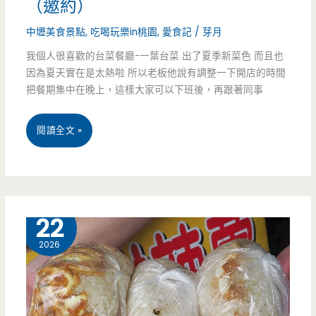
（邀約）
好
中壢美食景點
,
吃喝玩樂in桃園
,
愛食記
/
芽月
美
我個人很喜歡的台菜餐廳-一葉台菜 出了夏季新菜色 而且也
味
因為夏天實在是太熱啦 所以老板他說有調整一下開店的時間
把餐期集中在晚上，這樣大家可以下班後，再跟著同事
呀
~
桃
閱讀全文 »
園
中
壢
6 月
22
美
2026
食-
一