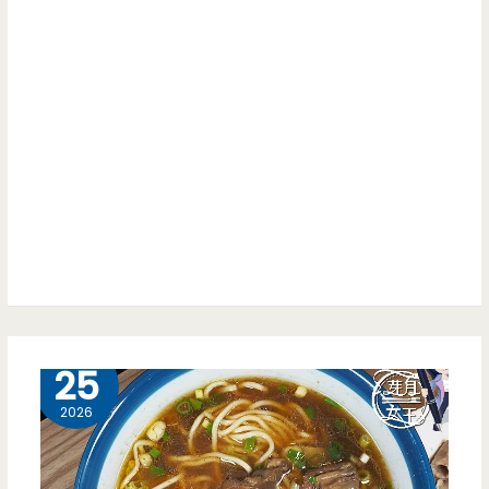
好
親
吃
節
合
菜
古
早
味，
海
魚
4 月
25
表
2026
現
甚