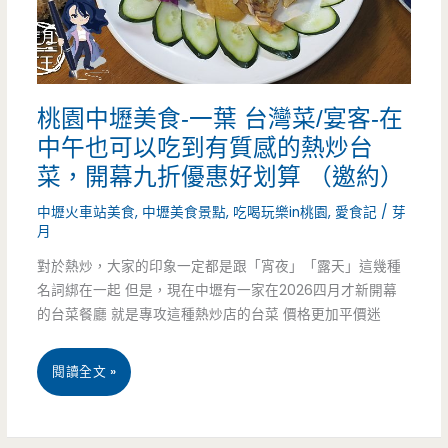
溫
暖
給
桃園中壢美食-一葉 台灣菜/宴客-在
你
中午也可以吃到有質感的熱炒台
（邀
菜，開幕九折優惠好划算 （邀約）
約）
中壢火車站美食
,
中壢美食景點
,
吃喝玩樂in桃園
,
愛食記
/
芽
月
對於熱炒，大家的印象一定都是跟「宵夜」「露天」這幾種
名詞綁在一起 但是，現在中壢有一家在2026四月才新開幕
的台菜餐廳 就是專攻這種熱炒店的台菜 價格更加平價迷
桃
閱讀全文 »
園
中