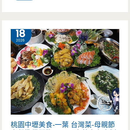
園
美
食-
4 月
18
屏
2026
東
陳
羊
肉
麵-
老
店
桃園中壢美食-一葉 台灣菜-母親節
換