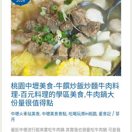
看
2026
古
看
早
（邀
味
約）
蜜
鳳
梨
真
桃園中壢美食-牛饌炒飯炒麵牛肉料
的
理-百元料理的學區美食,牛肉鍋大
超
份量很值得點
棒
中壢火車站美食
,
中壢美食景點
,
吃喝玩樂in桃園
,
愛食記
/
芽
月
最近中壢流行起來要吃牛肉鍋 其實我也很愛吃牛肉鍋 可是我