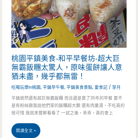
葉
台
菜-
換
季
桃園平鎮美食-和平早餐坊-超大巨
又
無霸飯糰太驚人，原味蛋餅讓人意
有
猶未盡，幾乎都無雷！
新
吃喝玩樂in桃園
,
平鎮早午餐
,
平鎮美食景點
,
愛食記
/
芽月
菜
平鎮居然還有超巨無霸飯糰 而且還是賣了35年的早餐 要不
是有粉絲跟我說他們家的飯糰超大顆 還有肉羹湯，不吃真的
色，
很可惜 我就來嘗鮮看看了 一試之後，乖乖，真的會上
小
卷
桃
閱讀全文 »