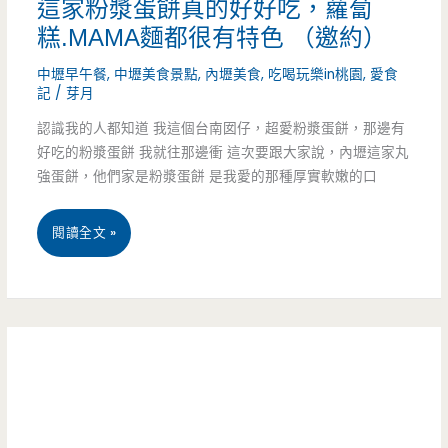
這家粉漿蛋餅真的好好吃，蘿蔔
巨
糕.MAMA麵都很有特色 （邀約）
無
中壢早午餐
,
中壢美食景點
,
內壢美食
,
吃喝玩樂in桃園
,
愛食
記
/
芽月
霸
認識我的人都知道 我這個台南囡仔，超愛粉漿蛋餅，那邊有
飯
好吃的粉漿蛋餅 我就往那邊衝 這次要跟大家說，內壢這家丸
糰
強蛋餅，他們家是粉漿蛋餅 是我愛的那種厚實軟嫩的口
太
桃
閱讀全文 »
驚
園
人，
中
原
壢
味
美
蛋
食-
餅