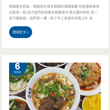
桃園藝文特區，周邊有非常多異國料理跟餐廳 但是價格都會
很
比較高一點 這次我們來到靠近桃園夜市.慈文國中附近 有一
有
家平價旅館，他們家一樓，除了早上有提供早餐之外 他
特
桃
閱讀全文 »
色
園
（邀
美
約）
食-1Pin
6 月
6
Pasta
2026
義
品
桃
園