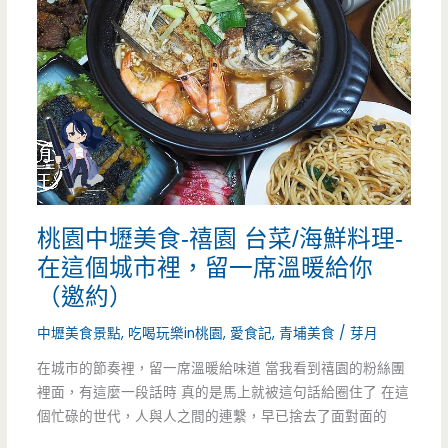
一
~
葉
台
灣
菜-
母
桃園中壢美食-禧園 台菜/海鮮料理-
親
在這個城市裡，留一席溫暖給你
節
（邀約）
套
中壢美食景點
,
吃喝玩樂in桃園
,
愛食記
,
青埔美食
/
芽月
餐
在城市的節奏裡，留一席溫暖給味道 當我看到禧園的粉絲團
裡面，有這麼一段話時 真的是馬上就被這句話給圈住了 在這
準
個忙碌的世代，人與人之間的連繫，早已捨去了面對面的
備