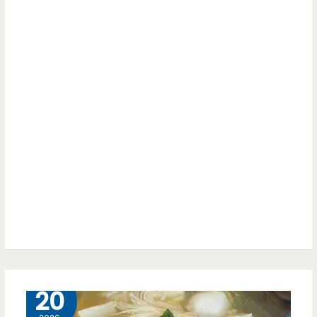
梨
刀
冰-
削
三
麵
輪
拜
車
託
的
你
歷
們
史
一
轉
定
成
要
店
5 月
20
吃
面，