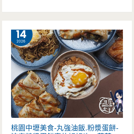
米
園
粉
平
鍋
鎮
6 月
14
新
美
2026
鮮
食-
好
和
吃
平
耶
早
~
餐
（邀
坊-
約）
超
桃園中壢美食-丸強油飯.粉漿蛋餅-
大