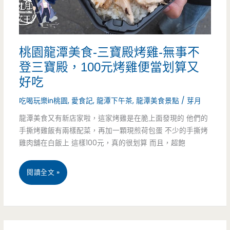
炒
麵
桃園龍潭美食-三寶殿烤雞-無事不
牛
登三寶殿，100元烤雞便當划算又
肉
好吃
料
吃喝玩樂in桃園
,
愛食記
,
龍潭下午茶
,
龍潭美食景點
/
芽月
理-
龍潭美食又有新店家啦，這家烤雞是在脆上面發現的 他們的
手撕烤雞飯有兩樣配菜，再加一顆現煎荷包蛋 不少的手撕烤
百
雞肉舖在白飯上 這樣100元，真的很划算 而且，超飽
元
料
桃
閱讀全文 »
理
園
的
龍
學