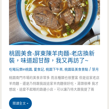
佳
呀
！！
（邀
約）
桃園美食-屏東陳羊肉麵-老店換新
裝，味道超甘醇，我又再訪了~
吃喝玩樂in桃園
,
愛食記
,
桃園下午茶
,
桃園區美食景點
/
芽月
桃園南門市場的美食非常多 而且種類也很豐富 但是這家老店
羊肉麵，還是乃特跟我說這家羊肉麵很好吃，湯頭很棒 我才
想說，這麼不起眼的路邊小店，可以讓乃特大跟我提了兩
桃
閱讀全文 »