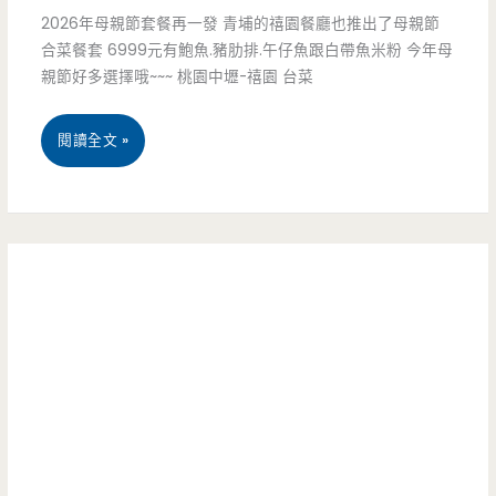
得
三
2026年母親節套餐再一發 青埔的禧園餐廳也推出了母親節
點
合菜餐套 6999元有鮑魚.豬肋排.午仔魚跟白帶魚米粉 今年母
寶
親節好多選擇哦~~~ 桃園中壢-禧園 台菜
殿，
100
桃
閱讀全文 »
元
園
烤
中
雞
壢
便
美
當
食-
划
禧
算
園-6999
又
母