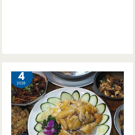
約）
料
理-
在
這
個
城
4 月
4
市
2026
裡，
留
一
席