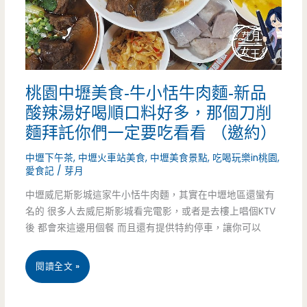
中
正
店-
桃園中壢美食-牛小恬牛肉麵-新品
藝
酸辣湯好喝順口料好多，那個刀削
文
麵拜託你們一定要吃看看 （邀約）
特
中壢下午茶
,
中壢火車站美食
,
中壢美食景點
,
吃喝玩樂in桃園
,
愛食記
/
芽月
區
中壢威尼斯影城這家牛小恬牛肉麵，其實在中壢地區還蠻有
平
名的 很多人去威尼斯影城看完電影，或者是去樓上唱個KTV
價
後 都會來這邊用個餐 而且還有提供特約停車，讓你可以
義
桃
閱讀全文 »
式
園
料