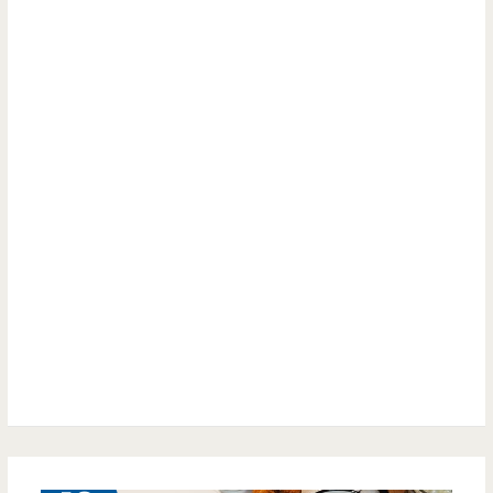
丸
讓
強
人
油
意
飯.
猶
粉
未
漿
盡，
蛋
幾
餅-
乎
這
都
家
無
粉
雷！
漿
6 月