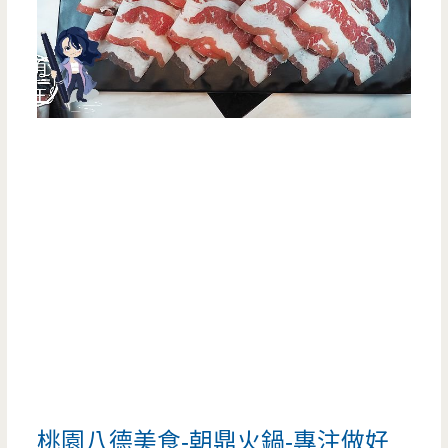
桃園八德美食-朝鼎火鍋-專注做好