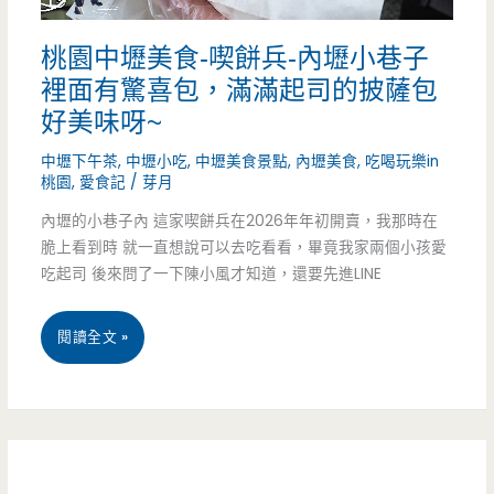
當
理-2026
桃園中壢美食-喫餅兵-內壢小巷子
日
父
裡面有驚喜包，滿滿起司的披薩包
壽
親
好美味呀~
星
節
中壢下午茶
,
中壢小吃
,
中壢美食景點
,
內壢美食
,
吃喝玩樂in
桃園
,
愛食記
/
芽月
就
盛
內壢的小巷子內 這家喫餅兵在2026年年初開賣，我那時在
是
大
脆上看到時 就一直想說可以去吃看看，畢竟我家兩個小孩愛
要
節
吃起司 後來問了一下陳小風才知道，還要先進LINE
來
慶
桃
閱讀全文 »
吃
合
園
火
菜，
中
鍋！
松
壢
（邀
葉