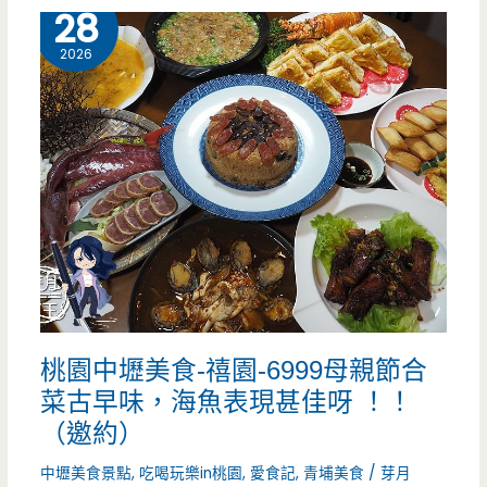
潭
4 月
28
區
美
2026
美
食-
食,
三
牛
寶
肉
殿
鍋
烤
大
雞-
份
無
桃園中壢美食-禧園-6999母親節合
量
事
菜古早味，海魚表現甚佳呀 ！！
很
不
（邀約）
值
登
中壢美食景點
,
吃喝玩樂in桃園
,
愛食記
,
青埔美食
/
芽月