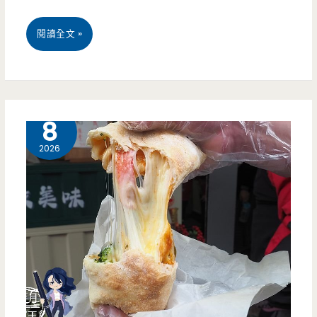
滿
滿
桃
閱讀全文 »
10
園
盎
中
司
壢
7 月
8
的
美
2026
牛
食-
胸
海
腹
童
好
日
香
式
甜，
料