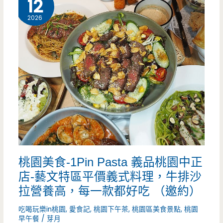
12
蛋
2026
餅
真
的
好
好
吃，
蘿
桃園美食-1Pin Pasta 義品桃園中正
蔔
店-藝文特區平價義式料理，牛排沙
糕.MAMA
拉營養高，每一款都好吃 （邀約）
麵
吃喝玩樂in桃園
,
愛食記
,
桃園下午茶
,
桃園區美食景點
,
桃園
都
早午餐
/
芽月