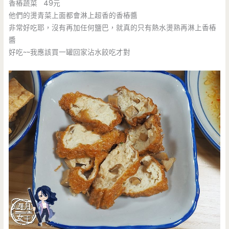
香樁蔬菜 49元
他們的燙青菜上面都會淋上超香的香樁醬
非常好吃耶，沒有再加任何鹽巴，就真的只有熱水燙熟再淋上香樁
醬
好吃~~我應該買一罐回家沾水餃吃才對