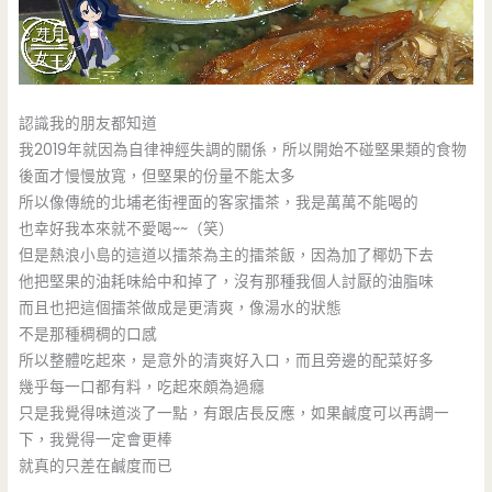
認識我的朋友都知道
我2019年就因為自律神經失調的關係，所以開始不碰堅果類的食物
後面才慢慢放寬，但堅果的份量不能太多
所以像傳統的北埔老街裡面的客家擂茶，我是萬萬不能喝的
也幸好我本來就不愛喝~~（笑）
但是熱浪小島的這道以擂茶為主的擂茶飯，因為加了椰奶下去
他把堅果的油耗味給中和掉了，沒有那種我個人討厭的油脂味
而且也把這個擂茶做成是更清爽，像湯水的狀態
不是那種稠稠的口感
所以整體吃起來，是意外的清爽好入口，而且旁邊的配菜好多
幾乎每一口都有料，吃起來頗為過癮
只是我覺得味道淡了一點，有跟店長反應，如果鹹度可以再調一
下，我覺得一定會更棒
就真的只差在鹹度而已