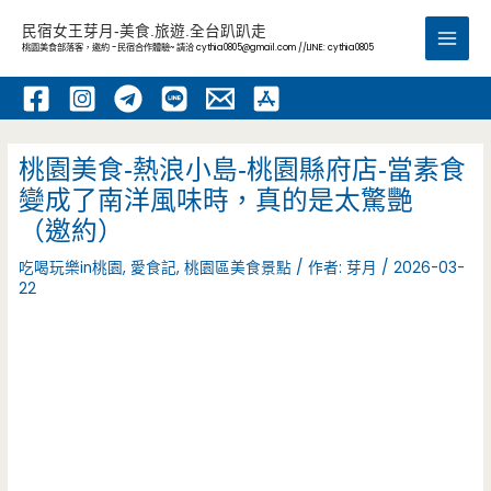
跳
民宿女王芽月-美食.旅遊.全台趴趴走
至
桃園美食部落客，邀約 -民宿合作體驗~ 請洽
cythia0805@gmail.com
//LINE: cythia0805
Main
主
要
Men
內
容
桃園美食-熱浪小島-桃園縣府店-當素食
變成了南洋風味時，真的是太驚艷
（邀約）
吃喝玩樂in桃園
,
愛食記
,
桃園區美食景點
/ 作者:
芽月
/
2026-03-
22