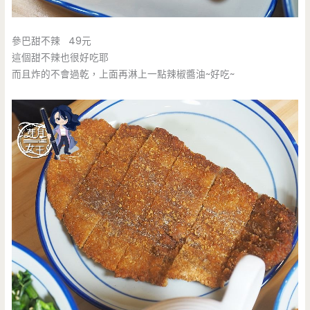
參巴甜不辣 49元
這個甜不辣也很好吃耶
而且炸的不會過乾，上面再淋上一點辣椒醬油~好吃~