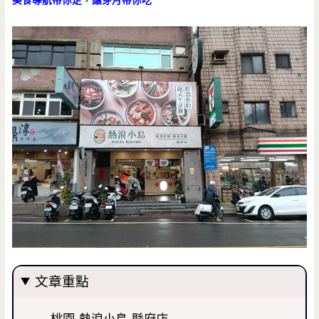
美食導航帶你走，讓芽月帶你吃
文章重點
桃園-熱浪小島-縣府店