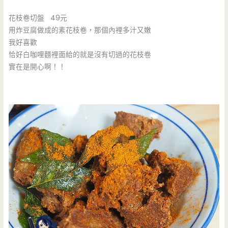
花枝卷切盤 49元
用炸豆腐做成的素花枝卷，那個內裡多汁又嫩
我好喜歡
恰好白咖哩麵裡面給的就是沒有切過的花枝卷
實在是開心啊！！