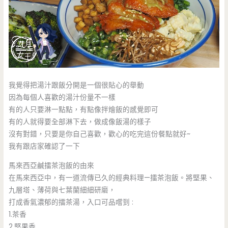
我覺得把湯汁跟飯分開是一個很貼心的舉動
因為每個人喜歡的湯汁份量不一樣
有的人只要淋一點點，有點像拌燴飯的感覺即可
有的人就得要全部淋下去，做成像飯湯的樣子
沒有對錯，只要是你自己喜歡，歡心的吃完這份餐點就好~
我有跟店家確認了一下
馬來西亞鹹擂茶泡飯的由來
在馬來西亞中，有一道流傳已久的經典料理—擂茶泡飯。將堅果、
九層塔、薄荷與七葉蘭細細研磨，
打成香氣濃郁的擂茶湯，入口可品嚐到 :
1.茶香
2.堅果香