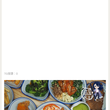
TG按讚：0