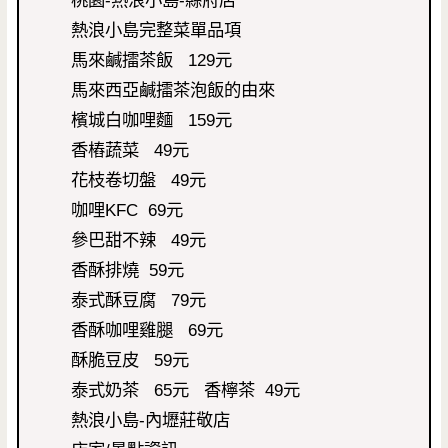
熱浪小島完整菜單品項
馬來鹹擂茶飯 129元
馬來西亞鹹擂茶泡飯的由來
檳城白咖哩麵 159元
香樁蔬菜 49元
花枝卷切盤 49元
咖哩KFC 69元
參巴甜不辣 49元
香酥排燒 59元
泰式酥豆腐 79元
香酥咖哩雞腿 69元
酥脆豆皮 59元
泰式奶茶 65元 香檸茶 49元
熱浪小島-內壢莊敬店