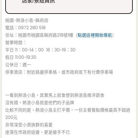
店家/景點資訊
桃園-熱浪小島-縣府店
電話：0972 280 518
住址：桃園市桃園區縣府路218號1樓（
點選這裡開始導航
）
營業時間：
平日 11：00-14：00 16：30-19：30
假日 11:00-19:30
公休日：週一
停車資訊：附近路邊停車格，或市政府底下有付費停車場
一看到熱浪小島，其實馬上就會想到熱浪島南洋蔬食
沒有錯，熱浪小島就是他們的子品牌
比較不同的是，熱浪小島主打平價，一份主餐餐點價格最高不超過
200元
非常深受小資族群的喜愛
座落在市政府這邊，更是搶手不已