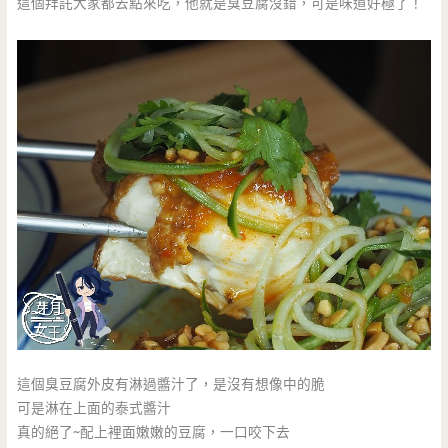
這個拜託大家都去點來吃，他就是臭豆腐沒錯，可是味道好極了！
這個臭豆腐外皮有淋過醬汁了，是沒有想像中的脆
可是淋在上面的泰式醬汁
真的絕了~配上裡面嫩嫩的豆腐，一口咬下去