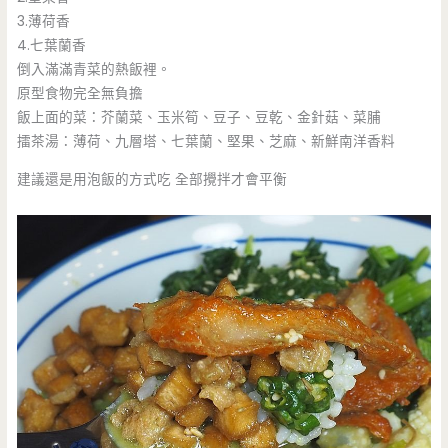
3.薄荷香
4.七葉蘭香
倒入滿滿青菜的熱飯裡。
原型食物完全無負擔
飯上面的菜：芥蘭菜、玉米筍、豆子、豆乾、金針菇、菜脯
擂茶湯：薄荷、九層塔、七葉蘭、堅果、芝麻、新鮮南洋香料
建議還是用泡飯的方式吃 全部攪拌才會平衡