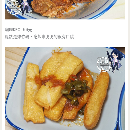
咖哩KFC 69元
應該是炸竹輪，吃起來脆脆的很有口感