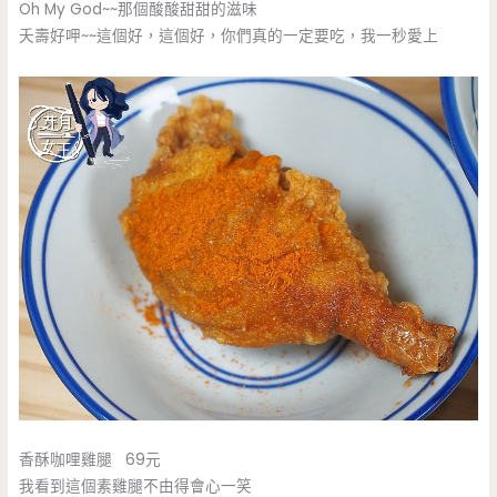
Oh My God~~那個酸酸甜甜的滋味
夭壽好呷~~這個好，這個好，你們真的一定要吃，我一秒愛上
香酥咖哩雞腿 69元
我看到這個素雞腿不由得會心一笑