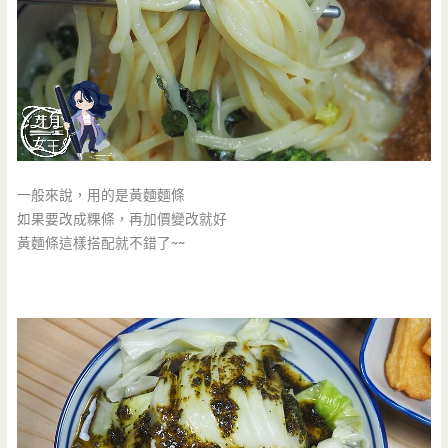
一般來說，用的是黃麵麵條
如果要改成粿條，再加價變改就好
黃麵條這樣搭配就不錯了~~