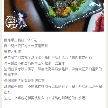
酥炸手工鴨餅 299元
我一開始很好吃，什麼是鴨餅
後來才知道
是主廚特地去找了甜度水份高的南瓜泥混合了鴨肉做成內餡
再用鹹度不那麼高的海苔包起來下去油炸
這個就很考驗火候了，溫度太高容易焦黑掉，溫度太低又怕裡面的
鴨肉不熟
這個鴨餅主廚算是抓的恰當
甜鹹都有顧到，不過我們拍照有比較延遲了一點，所以南瓜泥有點
出水
這道一上桌就記得要快點入口，才能吃到酥脆的口感哦