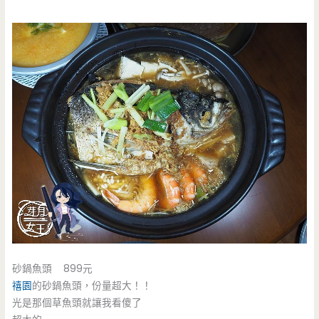
砂鍋魚頭 899元
禧園
的砂鍋魚頭，份量超大！！
光是那個草魚頭就讓我看傻了