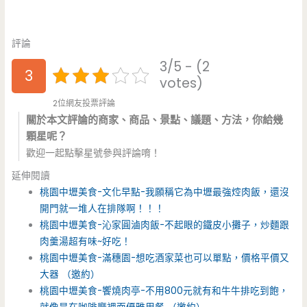
評論
3/5 - (2
3
votes)
2位網友投票評論
關於本文評論的商家、商品、景點、議題、方法，你給幾
顆星呢？
歡迎一起點擊星號參與評論唷！
延伸閱讀
桃園中壢美食-文化早點-我願稱它為中壢最強焢肉飯，還沒
開門就一堆人在排隊啊！！！
桃園中壢美食-沁家圓滷肉飯-不起眼的鐵皮小攤子，炒麵跟
肉羹湯超有味~好吃！
桃園中壢美食-滿穗園-想吃酒家菜也可以單點，價格平價又
大器 （邀約）
桃園中壢美食-饗燒肉亭-不用800元就有和牛牛排吃到飽，