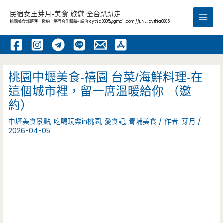
跳
民宿女王芽月-美食.旅遊.全台趴趴走
至
桃園美食部落客，邀約 -民宿合作體驗~ 請洽
cythia0805@gmail.com
//LINE: cythia0805
Main
主
要
Men
內
容
桃園中壢美食-禧園 台菜/海鮮料理-在
這個城市裡，留一席溫暖給你 （邀
約）
中壢美食景點
,
吃喝玩樂in桃園
,
愛食記
,
青埔美食
/ 作者:
芽月
/
2026-04-05