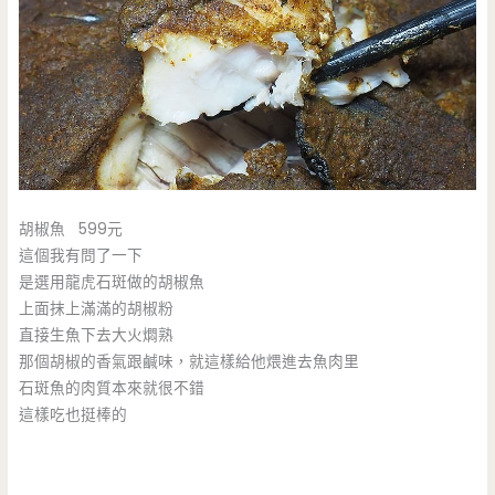
胡椒魚 599元
這個我有問了一下
是選用龍虎石斑做的胡椒魚
上面抹上滿滿的胡椒粉
直接生魚下去大火燜熟
那個胡椒的香氣跟鹹味，就這樣給他煨進去魚肉里
石斑魚的肉質本來就很不錯
這樣吃也挺棒的