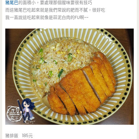
豬尾巴
的面積小，要處理那個腥味要很有技巧
而這豬尾巴吃起來就是我們常說的肥而不膩，很好吃
我一直說這吃起來就像是蒜泥白肉的FU啊~~
豬排飯 185元