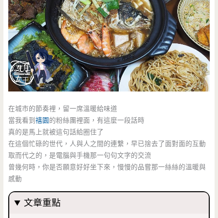
在城市的節奏裡，留一席溫暖給味道
當我看到
禧園
的粉絲團裡面，有這麼一段話時
真的是馬上就被這句話給圈住了
在這個忙碌的世代，人與人之間的連繫，早已捨去了面對面的互動
取而代之的，是電腦與手機那一句句文字的交流
曾幾何時，你是否願意好好坐下來，慢慢的品嘗那一絲絲的溫暖與
感動
文章重點