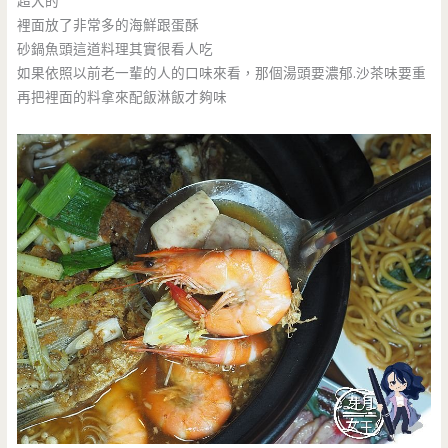
超大的
裡面放了非常多的海鮮跟蛋酥
砂鍋魚頭這道料理其實很看人吃
如果依照以前老一輩的人的口味來看，那個湯頭要濃郁.沙茶味要重
再把裡面的料拿來配飯淋飯才夠味