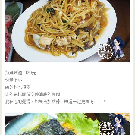
海鮮炒麵 120元
份量不小
給的料也很多
走的是比較偏向醬油底的炒麵
我私心的覺得，如果再加點辣，味道一定更棒呀！！！