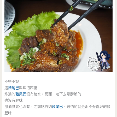
不得不說
這
豬尾巴
料理的超優
炸過的
豬尾巴
沒有縮水，反而一咬下去是酥脆的
也沒有腥味
那油膩感也沒有，之前吃白灼
豬尾巴
，最怕的就是那不好處理的豬
腥味