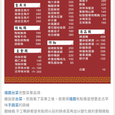
禧園
台菜
完整菜單品項
雖說是
台菜
，但我看了菜單之後，我覺得
禧園
有點像是想要走古早
味
手路菜
的路線
麵線蝦.手工鴨餅都是有點把以前的辦桌菜再加以變化做的更精緻點