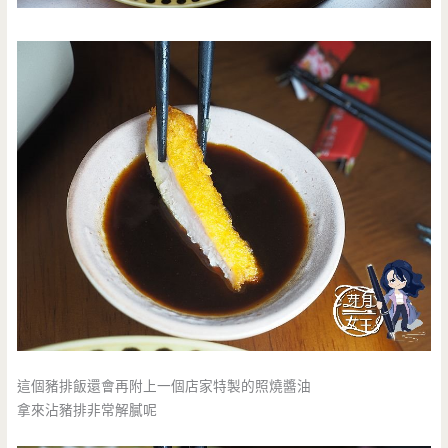
這個豬排飯還會再附上一個店家特製的照燒醬油
拿來沾豬排非常解膩呢