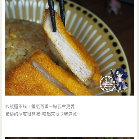
炒飯還不錯，鑊氣再重一點我會更愛
豬排的厚度很夠哦~咬起來很令我滿意~~