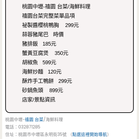
桃園中壢-禧園 台菜/海鮮料理
禧園台菜完整菜單品項
祕製醬櫻桃鴨胸 299元
蒜蓉豬尾巴 時價
豬排飯 185元
蟹黃豆腐煲 350元
胡椒魚 599元
海鮮炒麵 120元
酥炸手工鴨餅 299元
砂鍋魚頭 899元
店家/景點資訊
桃園中壢-
禧園
台菜
/海鮮料理
電話：032871285
住址：桃園市中壢區永明街35號 （
點選這裡開始導航
）