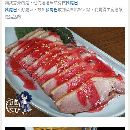
讓我意外的是，他們這邊居然有做
豬尾巴
豬尾巴
不好處理，敢把
豬尾巴
放到菜單給客人點，我覺得主廚應該
是挺猛的