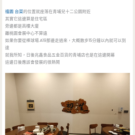
禧園
台菜
的位置就座落在青埔兒十二公園附近
其實它這邊算是住宅區
旁邊都是高樓大廈
離桃園會展中心不算遠
如果你要從棒球場.A19那邊走過來，大概散步15分鐘以內就可以到
達
就我所知，日後兆鑫食品五金百貨的青埔店也是在這邊開幕
這邊日後應該會發展的很熱鬧