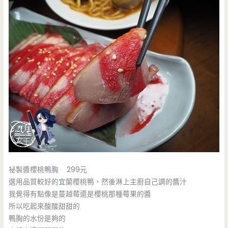
祕製醬櫻桃鴨胸 299元
選用品質較好的宜蘭櫻桃鴨，然後淋上主廚自己調的醬汁
我覺得有點像是蔓越莓還是櫻桃那種莓果的醬
所以吃起來酸酸甜甜的
鴨胸的水份是夠的