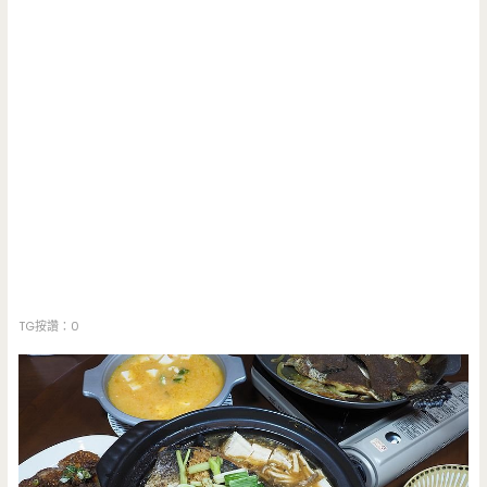
TG按讚：0