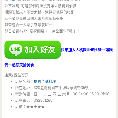
沙茶味夠~可是那個湯頭沒有讓人感覺到油膩
湯頭喝起來也不會太鹹，這算是很棒的搭配
這一鍋我覺得四個人來吃都綽綽有餘
非常適合一大家子來聚餐呢~~~
即日起到4/12 ~慶祝開幕，一律全面9折哦！！！
快來加入大桃園LINE社群~~讓我
們一起聊天論美食
店家/景點資訊
店家名稱：
禧園台菜料理
所在地址：320臺灣桃園市中壢區永明街35號
營業時間：日 一 二 三 四 五 六 11：00-14:00-16:30-21:00
店家電話：032871285
評價：★★★★★