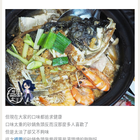
但現在大家的口味都追求健康
口味太重的砂鍋魚頭反而沒那麼多人喜歡了
但是太淡了卻又不夠味
這次
禧園
的砂鍋魚頭我覺得算是湯頭調的剛剛好