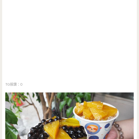
TG按讚：0