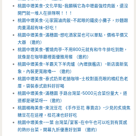
桃園中壢美食-文化早點-我願稱它為中壢最強焢肉飯，還沒
開門就一堆人在排隊啊！！！
桃園中壢美食-沁家圓滷肉飯-不起眼的鐵皮小攤子，炒麵跟
肉羹湯超有味~好吃！
桃園中壢美食-滿穗園-想吃酒家菜也可以單點，價格平價又
大器 （邀約）
桃園中壢美食-饗燒肉亭-不用800元就有和牛牛排吃到飽，
就像是在咖啡廳裡面優雅用餐 （邀約）
桃園中壢美食-羊霸天下羊肉爐（內壢旗艦店）-新店面新氣
象，內裝更寬敞嚕~~ （邀約）
桃園中壢美食-泰式奶茶老撾咖啡-士校對面亮眼的橘紅色老
厝，袋裝泰式飲料好好喝
桃園中壢美食-滿穗園 手路台灣菜-5000元合菜份量大，道
道都是硬菜呀~~（邀約）
桃園楊梅美食-來浣豆花 《手作豆花 專賣店》-少見的炙燒焦
糖豆花在這裡，桂花凍也好好吃
桃園中壢美食-一葉 台灣菜/宴客-在中午也可以吃到有質感
的熱炒台菜，開幕九折優惠好划算 （邀約）