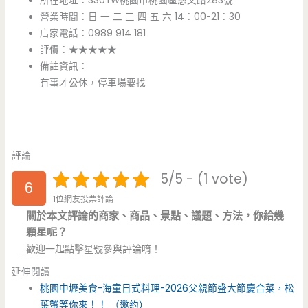
所在地址：330TW桃園市桃園區慈文路283號
營業時間：日 一 二 三 四 五 六 14：00-21：30
店家電話：0989 914 181
評價：★★★★★
備註資訊：
有事才公休，停車場要找
評論
5/5 - (1 vote)
6
1位網友投票評論
關於本文評論的商家、商品、景點、議題、方法，你給幾
顆星呢？
歡迎一起點擊星號參與評論唷！
延伸閱讀
桃園中壢美食-海童日式料理-2026父親節盛大節慶合菜，松
葉蟹等你來！！ （邀約）