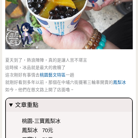
夏天到了，熱浪陣陣，真的是讓人苦不堪言
這時候，冰品就是最大的救贖了
這次剛好有事情去
桃園藝文特區
一趟
就剛好看到多年以前，那個在中埔六街擺著三輪車開賣的
鳳梨冰
如今，他們在慈文路上開了店面嚕 ~
文章重點
桃園-三寶鳳梨冰
鳳梨冰 70元