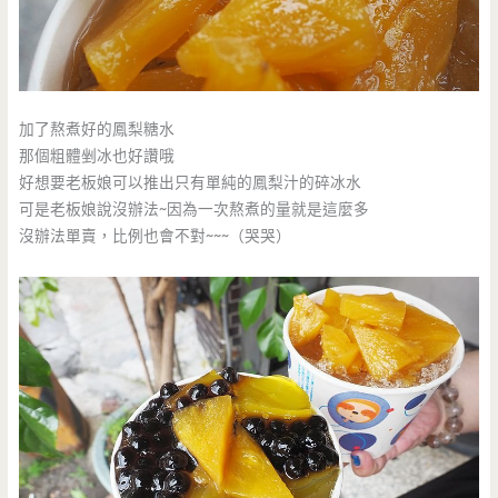
加了熬煮好的鳳梨糖水
那個粗體剉冰也好讚哦
好想要老板娘可以推出只有單純的鳳梨汁的碎冰水
可是老板娘說沒辦法~因為一次熬煮的量就是這麼多
沒辦法單賣，比例也會不對~~~（哭哭）