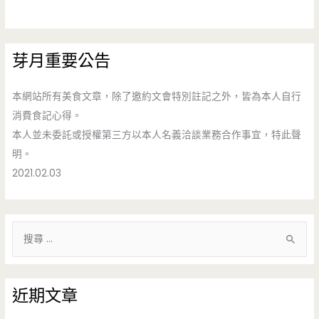
芽月重要公告
本網站所有美食文章，除了邀約文會特別註記之外，皆為本人自行
消費食記心得。
本人並未委託或授權第三方以本人名義洽談業務合作事宜，特此聲
明。
2021.02.03
搜
尋
關
鍵
近期文章
字