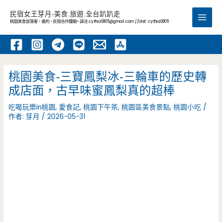
跳
民宿女王芽月-美食.旅遊.全台趴趴走
至
桃園美食部落客，邀約 -民宿合作體驗~ 請洽
cythia0805@gmail.com
//LINE: cythia0805
Main
主
要
Men
內
容
桃園美食-三寶鳳梨冰-三輪車的歷史轉
成店面，古早味蜜鳳梨真的超棒
吃喝玩樂in桃園
,
愛食記
,
桃園下午茶
,
桃園區美食景點
,
桃園小吃
/
作者:
芽月
/
2026-05-31