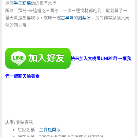
這個
手工粉粿
做的很有水準
所以，拜託~來這邊吃三寶冰，一次三種食材都吃到，最划算了~~
夏天就是想要吃冰，來吃一碗
古早味
的
鳳梨冰
，真的非常過癮又天
然的回甘哦~
快來加入大桃園LINE社群~~讓我
們一起聊天論美食
店家/景點資訊
店家名稱：
三寶鳳梨冰