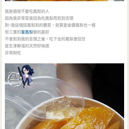
我是個很不愛吃鳳梨的人
因為我非常容易因為吃鳳梨而割到舌頭
對~我這個招鳳梨割的體質，就算是金鑽鳳梨也一樣
但三寶的
蜜鳳梨
做的甚好
不會割到我的舌頭之後，吃下去的鳳梨會回甘
是生津解渴的天然好味道
非常耐吃