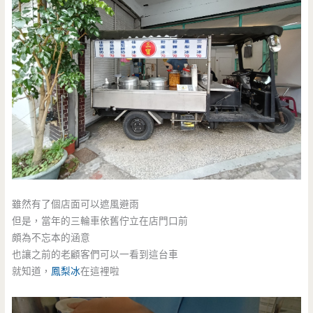
雖然有了個店面可以遮風避雨
但是，當年的三輪車依舊佇立在店門口前
頗為不忘本的涵意
也讓之前的老顧客們可以一看到這台車
就知道，
鳳梨冰
在這裡啦