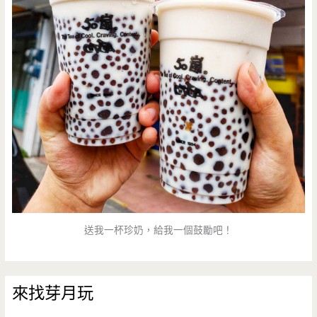
送我一杯珍奶，給我一個鼓勵吧！
來找芽月玩