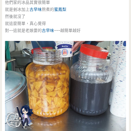
他們家的冰品其實很簡單
就是剉冰加上
古早味
熬煮的
蜜鳳梨
然後就沒了
就這麼簡單，真心覺得
對~~這就是老娘要的
古早味
~~~越簡單越好