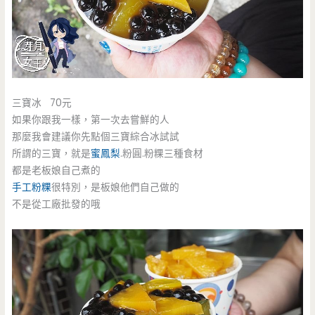
三寶冰 70元
如果你跟我一樣，第一次去嘗鮮的人
那麼我會建議你先點個三寶綜合冰試試
所謂的三寶，就是
蜜鳳梨
.粉圓.粉粿三種食材
都是老板娘自己煮的
手工粉粿
很特別，是板娘他們自己做的
不是從工廠批發的哦