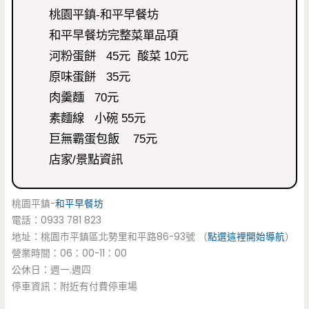
桃園平鎮-和平早餐坊
和平早餐坊完整菜單品項
河粉蛋餅 45元 酸菜 10元
原味蛋餅 35元
肉羹麵 70元
素麵線 小碗 55元
巨無霸蛋包飯 75元
店家/景點資訊
桃園平鎮-
和平早餐坊
電話：0933 781 823
地址：桃園市平鎮區北勢里和平路86-93號 （
點選這裡開始導航
）
營業時間：06：00-11：00
公休日：週一.週四
停車資訊：附近有付費停車場