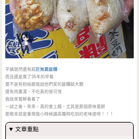
平鎮居然還有超
巨無霸飯糰
而且還是賣了35年的早餐
要不是有粉絲跟我說他們家的飯糰超大顆
還有肉羹湯，不吃真的很可惜
我就來嘗鮮看看了
一試之後，乖乖，真的會上癮，尤其是那個原味蛋餅
那根本就是重現我小時候讀高職時吃到的老味道呀！！！
文章重點