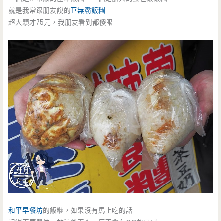
就是我常跟朋友說的
巨無霸飯糰
超大顆才75元，我朋友看到都傻眼
和平早餐坊
的飯糰，如果沒有馬上吃的話