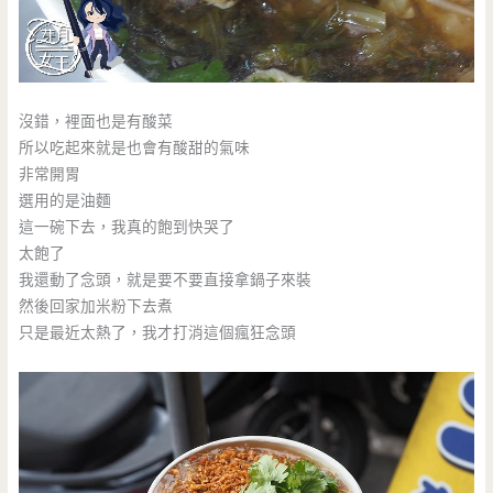
沒錯，裡面也是有酸菜
所以吃起來就是也會有酸甜的氣味
非常開胃
選用的是油麵
這一碗下去，我真的飽到快哭了
太飽了
我還動了念頭，就是要不要直接拿鍋子來裝
然後回家加米粉下去煮
只是最近太熱了，我才打消這個瘋狂念頭