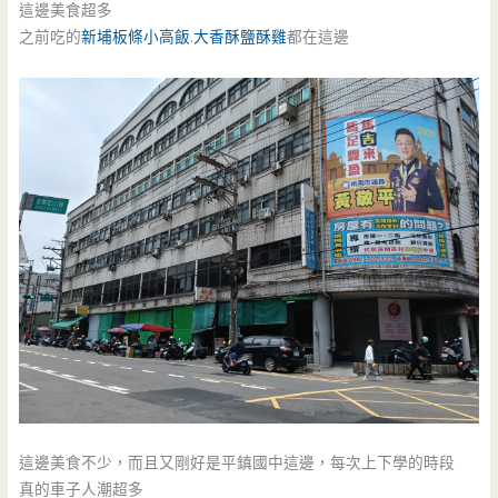
這邊美食超多
之前吃的
新埔板條小高飯
.
大香酥鹽酥雞
都在這邊
這邊美食不少，而且又剛好是平鎮國中這邊，每次上下學的時段
真的車子人潮超多