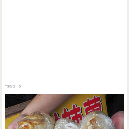
TG按讚：0