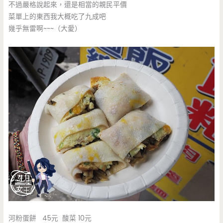
不過嚴格說起來，還是相當的親民平價
菜單上的東西我大概吃了九成吧
幾乎無雷啊~~~（大愛）
河粉蛋餅 45元 酸菜 10元