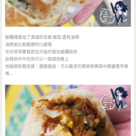
飯糰裡面加了滿滿的豆酥.酸菜.還有油條
油條是比較脆硬的口感哦
任任常常要我買加大版的蛋包飯糰給他
這樣他中午吃完可以一路撐到晚上
他說超有飽足感，還跟我說，可以跪求花媽來新興高中那邊賣早餐
嗎…..