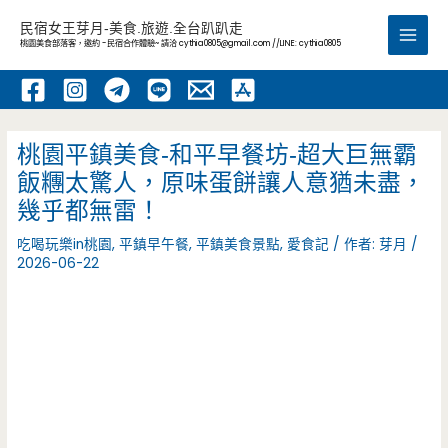
跳
民宿女王芽月-美食.旅遊.全台趴趴走
至
桃園美食部落客，邀約 -民宿合作體驗~ 請洽
cythia0805@gmail.com
//LINE: cythia0805
Main
主
要
Men
內
容
桃園平鎮美食-和平早餐坊-超大巨無霸
飯糰太驚人，原味蛋餅讓人意猶未盡，
幾乎都無雷！
吃喝玩樂in桃園
,
平鎮早午餐
,
平鎮美食景點
,
愛食記
/ 作者:
芽月
/
2026-06-22