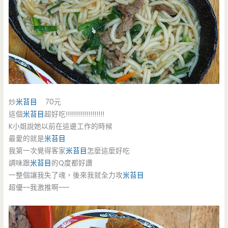
炒
米苔目
70元
這個
米苔目
超好吃!!!!!!!!!!!!!!!!!!!
K小姐說她以前在這邊工作的時候
最愛的就是
米苔目
我第一次覺得客家
米苔目
怎麼這麼好吃
調味跟
米苔目
的Q度都好讚
一整個讓我失了魂，後來我就全力攻
米苔目
超優~~我激推啊~~~