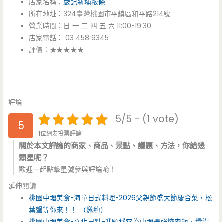
店家名稱：
嚴記新埔粄條
所在地址：324臺灣桃園市平鎮區和平路214號
營業時間：日 一 二 四 五 六 11:00-19:30
店家電話： 03 458 9345
評價：★★★★★
評論
5/5 - (1 vote)
5
1位網友投票評論
關於本文評論的商家、商品、景點、議題、方法，你給幾
顆星呢？
歡迎一起點擊星號參與評論唷！
延伸閱讀
桃園中壢美食-海童日式料理-2026父親節盛大節慶合菜，松
葉蟹等你來！！ （邀約）
桃園中壢美食-文化早點-我願稱它為中壢最強焢肉飯，還沒