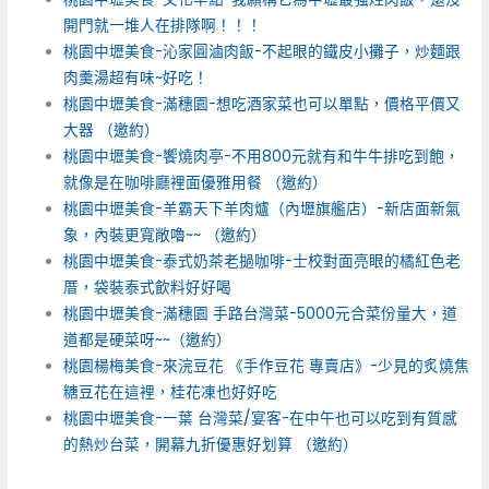
開門就一堆人在排隊啊！！！
桃園中壢美食-沁家圓滷肉飯-不起眼的鐵皮小攤子，炒麵跟
肉羹湯超有味~好吃！
桃園中壢美食-滿穗園-想吃酒家菜也可以單點，價格平價又
大器 （邀約）
桃園中壢美食-饗燒肉亭-不用800元就有和牛牛排吃到飽，
就像是在咖啡廳裡面優雅用餐 （邀約）
桃園中壢美食-羊霸天下羊肉爐（內壢旗艦店）-新店面新氣
象，內裝更寬敞嚕~~ （邀約）
桃園中壢美食-泰式奶茶老撾咖啡-士校對面亮眼的橘紅色老
厝，袋裝泰式飲料好好喝
桃園中壢美食-滿穗園 手路台灣菜-5000元合菜份量大，道
道都是硬菜呀~~（邀約）
桃園楊梅美食-來浣豆花 《手作豆花 專賣店》-少見的炙燒焦
糖豆花在這裡，桂花凍也好好吃
桃園中壢美食-一葉 台灣菜/宴客-在中午也可以吃到有質感
的熱炒台菜，開幕九折優惠好划算 （邀約）