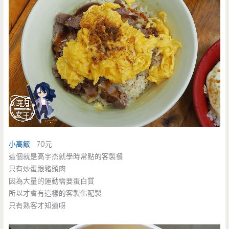
小高飯
70元
這個就是高宇杰就學時常點的客製餐
只有炒蛋跟豬頭肉
因為大量的運動需要蛋白質
所以才會有這樣的客製化配製
只有熟客才知道呀