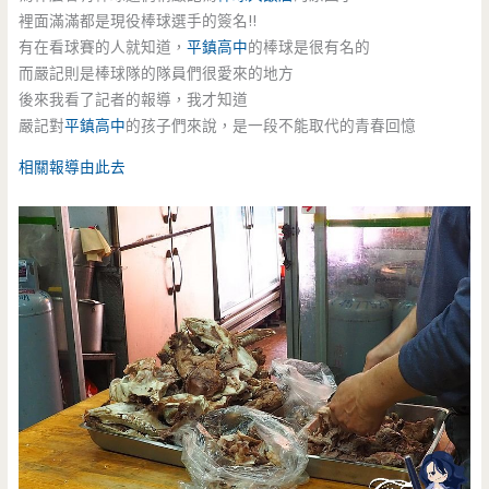
裡面滿滿都是現役棒球選手的簽名!!
有在看球賽的人就知道，
平鎮高中
的棒球是很有名的
而嚴記則是棒球隊的隊員們很愛來的地方
後來我看了記者的報導，我才知道
嚴記對
平鎮高中
的孩子們來說，是一段不能取代的青春回憶
相關報導由此去