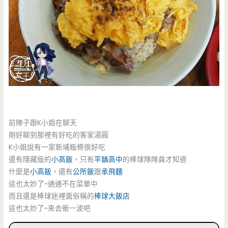
前陣子跟K小姐在聊天
剛好聊到那裡有好吃的客家湯圓
K小姐說有一家新埔粄條很好吃
還有隱藏版的
小高飯
，只有
平鎮高中
的棒球隊隊員才知道
什麼是
小高飯
，還有
公所飯
跟
承飛麵
這也太妙了~通通不在菜單中
而且還是棒球迷裡面俗稱的
棒球大飯店
這也太妙了~來去衝一波吧