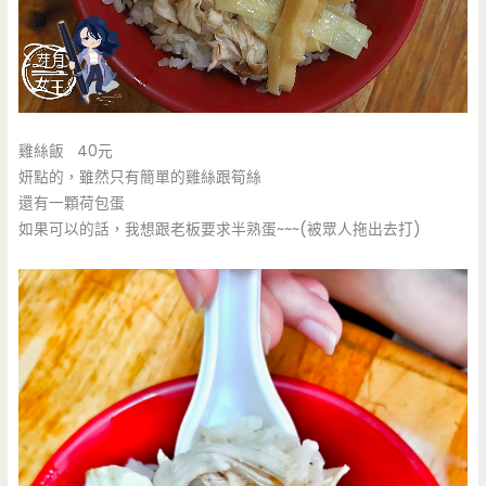
雞絲飯 40元
妍點的，雖然只有簡單的雞絲跟筍絲
還有一顆荷包蛋
如果可以的話，我想跟老板要求半熟蛋~~~(被眾人拖出去打)