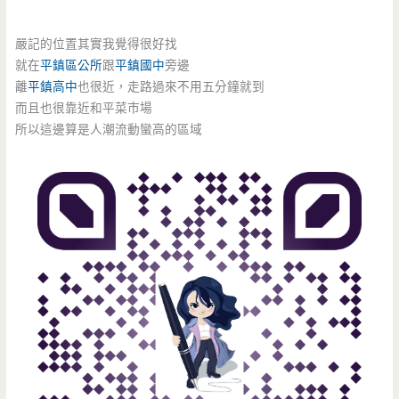
嚴記的位置其實我覺得很好找
就在
平鎮區公所
跟
平鎮國中
旁邊
離
平鎮高中
也很近，走路過來不用五分鐘就到
而且也很靠近和平菜市場
所以這邊算是人潮流動蠻高的區域