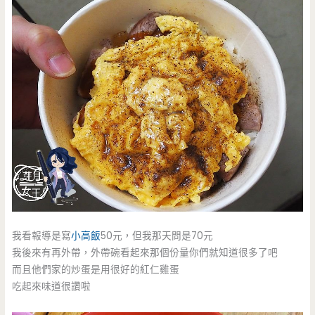
我看報導是寫
小高飯
50元，但我那天問是70元
我後來有再外帶，外帶碗看起來那個份量你們就知道很多了吧
而且他們家的炒蛋是用很好的紅仁雞蛋
吃起來味道很讚啦