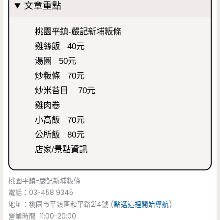
文章重點
桃園平鎮-嚴記新埔粄條
雞絲飯 40元
湯圓 50元
炒粄條 70元
炒米苔目 70元
雞肉卷
小高飯 70元
公所飯 80元
店家/景點資訊
桃園平鎮-嚴記新埔粄條
電話：03-458 9345
地址：桃園市平鎮區和平路214號 (
點選這裡開始導航
)
營業時間 11:00-20:00