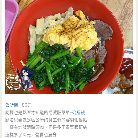
公所飯
80元
同樣也是熟客才知道的隱藏版菜單-
公所飯
顧名思義就是區公所的員工們的客製化餐點
一樣有炒飯跟豬頭肉，但是多了青菜跟筍絲
這樣多了10元，營養也滿分