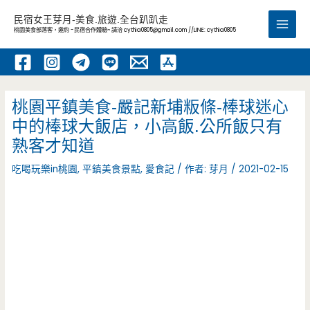
跳
民宿女王芽月-美食.旅遊.全台趴趴走
至
桃園美食部落客，邀約 -民宿合作體驗~ 請洽
cythia0805@gmail.com
//LINE: cythia0805
Main
主
要
Men
內
容
桃園平鎮美食-嚴記新埔粄條-棒球迷心
中的棒球大飯店，小高飯.公所飯只有
熟客才知道
吃喝玩樂in桃園
,
平鎮美食景點
,
愛食記
/ 作者:
芽月
/
2021-02-15