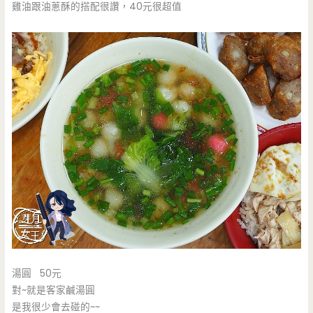
雞油跟油蔥酥的搭配很讚，40元很超值
湯圓 50元
對~就是客家鹹湯圓
是我很少會去碰的~~