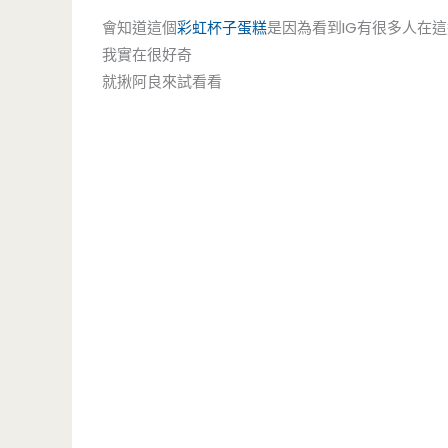
會知道這個
彩虹
杯子蛋糕
是因為看到IG有很多人在
我實在很好奇
就揪阿良來試看看