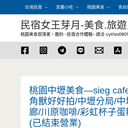
跳
台灣民宿
宜蘭小吃
桃園美食
食尚
至
主
民宿女王芽月-美食.旅遊
要
桃園美食部落客，邀約 -民宿合作體驗~ 請洽
cythia08
內
容
桃園中壢美食—sieg c
角獸好好拍/中壢分局/中
廊/川原咖啡/彩虹杯子蛋
(已結束營業)