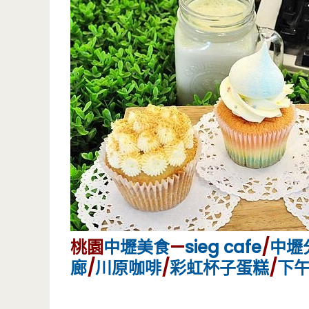
桃園
中壢美食
—
sieg cafe
/
中壢
廊
/
川原咖啡
/
彩虹
杯子蛋糕
/
下