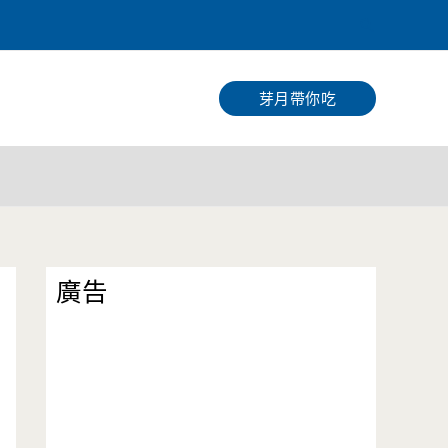
搜
尋
芽月帶你吃
廣告