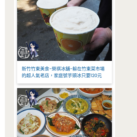
新竹竹東美食-榮祺冰舖-躲在竹東菜市場
的超人氣老店，家庭號芋頭冰只要120元