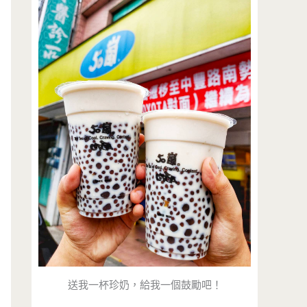
送我一杯珍奶，給我一個鼓勵吧！