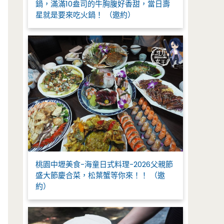
鍋，滿滿10盎司的牛胸腹好香甜，當日壽
星就是要來吃火鍋！ （邀約）
桃園中壢美食-海童日式料理-2026父親節
盛大節慶合菜，松葉蟹等你來！！ （邀
約）