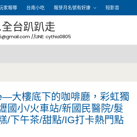
玩家報導
台南小吃
報芽月名號有好康
短影音
.全台趴趴走
05@gmail.com
//LINE: cythia0805
afe—大樓底下的咖啡廳，彩虹獨
壢國小/火車站/新國民醫院/髮
糕/下午茶/甜點/IG打卡熱門點