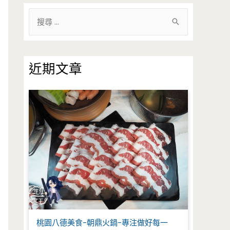
搜
尋
關
鍵
近期文章
字
:
桃園八德美食-朝鼎火鍋-專注做好每一