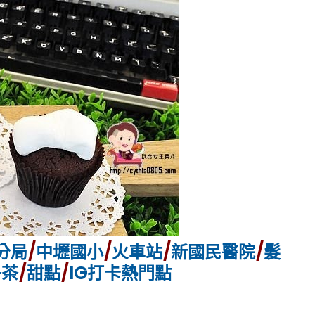
分局
/
中壢國小
/
火車站
/
新國民醫院
/
髮
午茶
/
甜點
/
IG打卡熱門點