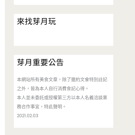
來找芽月玩
芽月重要公告
本網站所有美食文章，除了邀約文會特別註記
之外，皆為本人自行消費食記心得。
本人並未委託或授權第三方以本人名義洽談業
務合作事宜，特此聲明。
2021.02.03