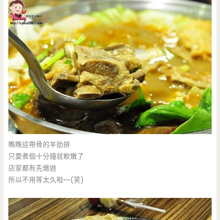
瞧瞧這帶骨的羊肋排
只要煮個十分鐘就軟嫩了
店家都有先燉過
所以不用等太久啦~~(笑)