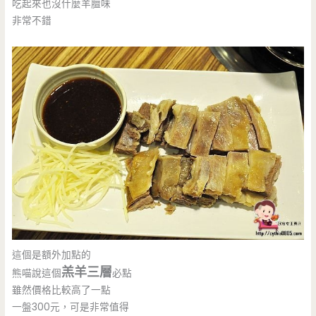
吃起來也沒什麼羊膻味
非常不錯
這個是額外加點的
羔羊三層
熊喵說這個
必點
雖然價格比較高了一點
一盤300元，可是非常值得