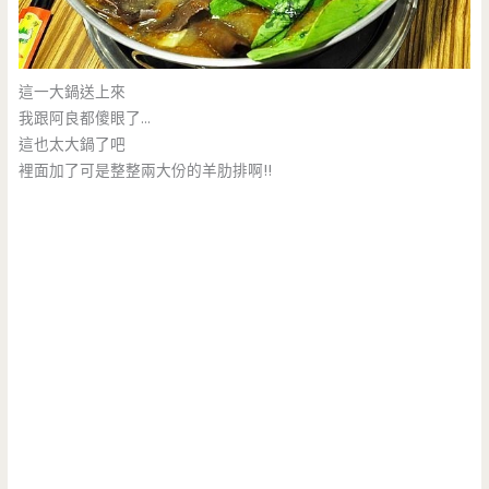
這一大鍋送上來
我跟阿良都傻眼了…
這也太大鍋了吧
裡面加了可是整整兩大份的羊肋排啊!!