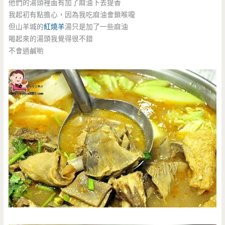
他們的湯頭裡面有加了麻油下去提香
我起初有點擔心，因為我吃麻油會鎖喉嚨
但山羊城的
紅燒羊
湯只是加了一些麻油
喝起來的湯頭我覺得很不錯
不會過鹹喲