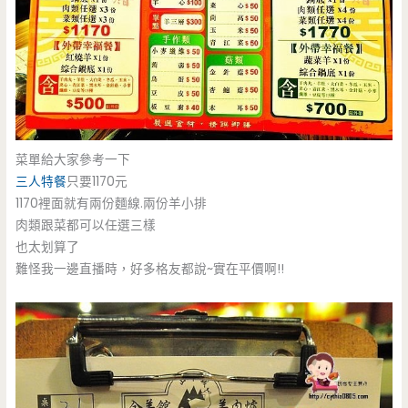
菜單給大家參考一下
三人特餐
只要1170元
1170裡面就有兩份麵線.兩份羊小排
肉類跟菜都可以任選三樣
也太划算了
難怪我一邊直播時，好多格友都說~實在平價啊!!