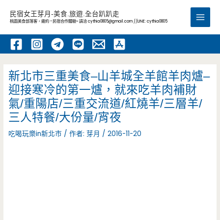
跳
民宿女王芽月-美食.旅遊.全台趴趴走
至
桃園美食部落客，邀約 -民宿合作體驗~ 請洽
cythia0805@gmail.com
//LINE: cythia0805
Main
主
要
Men
內
容
新北市三重美食–山羊城全羊館羊肉爐–
迎接寒冷的第一爐，就來吃羊肉補財
氣/重陽店/三重交流道/紅燒羊/三層羊/
三人特餐/大份量/宵夜
吃喝玩樂in新北市
/ 作者:
芽月
/
2016-11-20