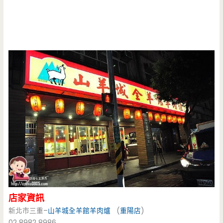
店家資訊
新北市三重–
山羊城全羊館
羊肉爐
(
重陽店
)
02 8982 8986