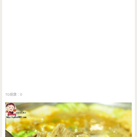
TG按讚：0