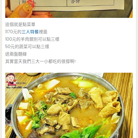
這個就是點菜單
1170元的
三人特餐
裡面
100元的羊肉類別可以點三樣
50元的蔬菜可以點三樣
送兩盤麵線
其實當天我們三大一小都吃的很撐啊!