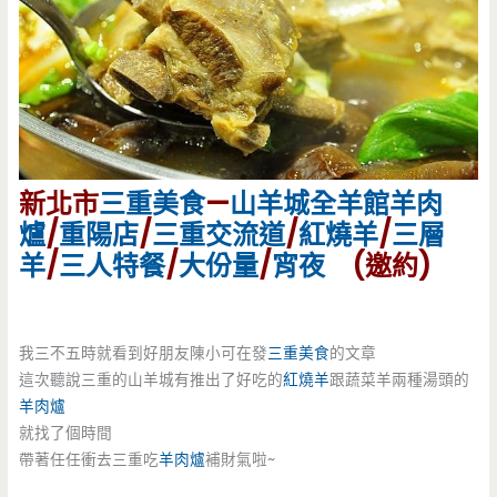
新北市
三重美食
—
山羊城全羊館
羊肉
爐
/
重陽店
/
三重交流道
/
紅燒羊
/
三層
羊
/
三人特餐
/
大份量
/
宵夜
(邀約)
我三不五時就看到好朋友陳小可在發
三重美食
的文章
這次聽說三重的山羊城有推出了好吃的
紅燒羊
跟蔬菜羊兩種湯頭的
羊肉爐
就找了個時間
帶著任任衝去三重吃
羊肉爐
補財氣啦~