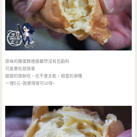
原味的雞蛋糕裡面雖然沒有包餡料
可是單吃就很香
甜甜的很耐吃，也不會太乾，相當的涮嘴
一塊5元~我覺得很可以呀~