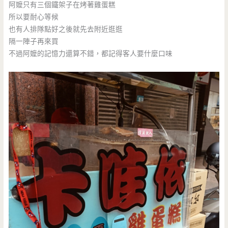
阿嬤只有三個鐵架子在烤著雞蛋糕
所以要耐心等候
也有人排隊點好之後就先去附近逛逛
隔一陣子再來買
不過阿嬤的記憶力還算不錯，都記得客人要什麼口味