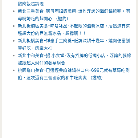
鵝肉飯超銷魂
新北三重美食-啊母啊姆鍋燒麵-爆炸浮誇的海鮮鍋燒麵，啊
母啊姆吃的超開心 （邀約）
新北板橋區美食-吃啥冰品-不起眼的溫馨冰店，居然還有這
種超大份的巨無霸冰品，超撐啊！！！
新北板橋美食-祥豪手工肉羹-低調深耕十幾年，燒肉便當划
算好吃，肉羹大推
新北中和美食-揚 小食堂-沒有招牌的低調小店，浮誇的豬棉
被跟超大蚵仔的奢華組合
桃園龜山美食-巴適經典麻辣鍋林口店-699元就有草莓吃到
飽，這次還有三個國家的和牛吃爽爽 （邀約）