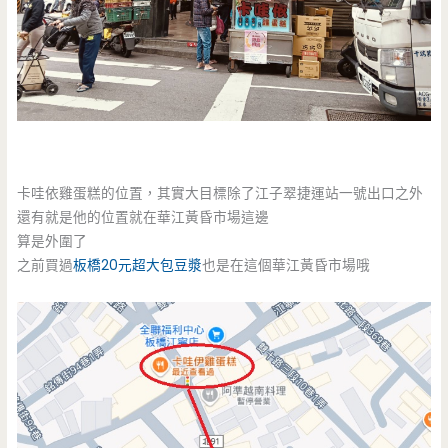
卡哇依雞蛋糕的位置，其實大目標除了江子翠捷運站一號出口之外
還有就是他的位置就在華江黃昏市場這邊
算是外圍了
之前買過
板橋20元超大包豆漿
也是在這個華江黃昏市場哦