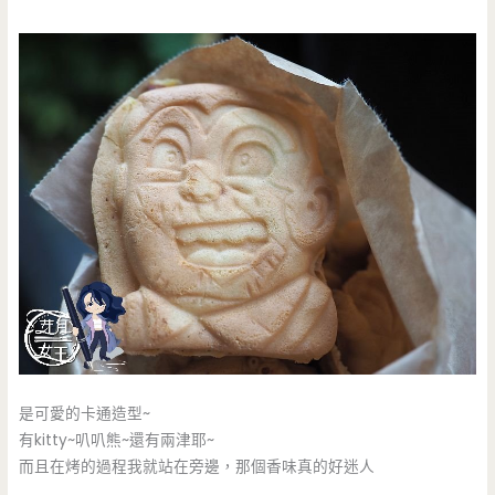
是可愛的卡通造型~
有kitty~叭叭熊~還有兩津耶~
而且在烤的過程我就站在旁邊，那個香味真的好迷人