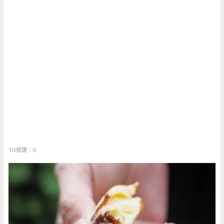
TG按讚：0