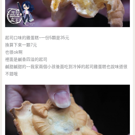
起司口味的雞蛋糕~一份5顆是35元
換算下來一顆7元
也很ok啊
裡面是鹹香四溢的起司
鹹甜鹹甜的~~我家兩個小孩後面吃到冷掉的起司雞蛋糕也說味道很
不錯哦