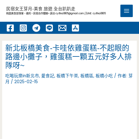
跳
民宿女王芽月-美食.旅遊.全台趴趴走
至
桃園美食部落客，邀約 -民宿合作體驗~ 請洽
cythia0805@gmail.com
//LINE: cythia0805
Main
主
要
Men
內
容
新北板橋美食-卡哇依雞蛋糕-不起眼的
路邊小攤子，雞蛋糕一顆五元好多人排
隊呀~
吃喝玩樂in新北市
,
愛食記
,
板橋下午茶
,
板橋區
,
板橋小吃
/ 作者:
芽
月
/
2025-02-15