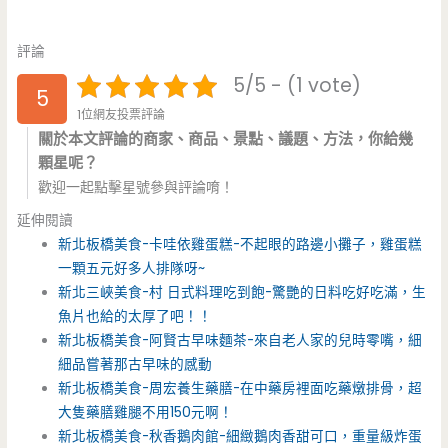
評論
5/5 - (1 vote)
5
1位網友投票評論
關於本文評論的商家、商品、景點、議題、方法，你給幾
顆星呢？
歡迎一起點擊星號參與評論唷！
延伸閱讀
新北板橋美食-卡哇依雞蛋糕-不起眼的路邊小攤子，雞蛋糕
一顆五元好多人排隊呀~
新北三峽美食-村 日式料理吃到飽-驚艷的日料吃好吃滿，生
魚片也給的太厚了吧！！
新北板橋美食-阿賢古早味麵茶-來自老人家的兒時零嘴，細
細品嘗著那古早味的感動
新北板橋美食-周宏養生藥膳-在中藥房裡面吃藥燉排骨，超
大隻藥膳雞腿不用150元啊！
新北板橋美食-秋香鵝肉館-細緻鵝肉香甜可口，重量級炸蛋