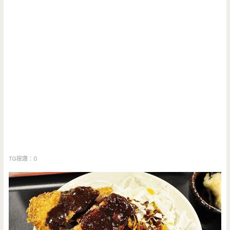
TG按讚：0