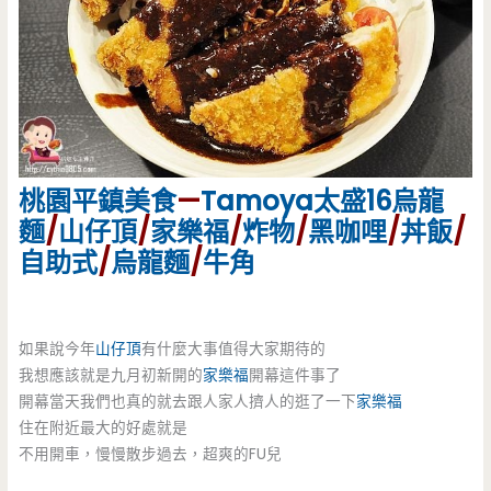
桃園
平鎮美食
—
Tamoya
太盛16
烏龍
麵
/
山仔頂
/
家樂福
/
炸物
/
黑咖哩
/
丼飯
/
自助式
/
烏龍麵
/
牛角
如果說今年
山仔頂
有什麼大事值得大家期待的
我想應該就是九月初新開的
家樂福
開幕這件事了
開幕當天我們也真的就去跟人家人擠人的逛了一下
家樂福
住在附近最大的好處就是
不用開車，慢慢散步過去，超爽的FU兒