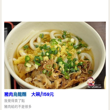
豬肉
烏龍麵
大碗/159元
我覺得貴了點
豬肉給的不是很多