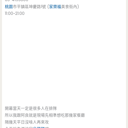
桃園
市平鎮區坤慶路1號 (
家樂福
美食街內)
11:00~21:00
開幕當天一定是很多人在排隊
所以我跟阿良就是現場先相準想吃那幾家餐廳
隔幾天平日沒啥人再來攻