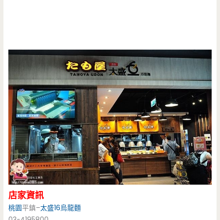
店家資訊
桃園
平鎮–
太盛16
烏龍麵
03-4195800