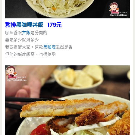
豬排
黑咖哩
丼飯
179元
咖哩醬跟
丼飯
是分開的
要吃多少就淋多少
我要提醒大家，這款
黑咖哩
雖然是香
但他的鹹度頗高，也很辣喲