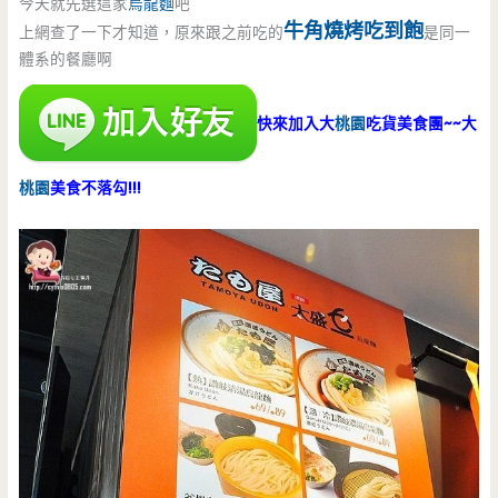
今天就先選這家
烏龍麵
吧
牛角燒烤吃到飽
上網查了一下才知道，原來跟之前吃的
是同一
體系的餐廳啊
快來加入大
桃園
吃貨美食團~~大
桃園
美食不落勾!!!