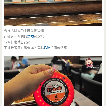
會造成排隊的主因就是這個
這邊有一系列的
炸物
可以挑
想吃什麼就自己夾
不過我跟阿良是覺得，單點
炸物
的價位偏高