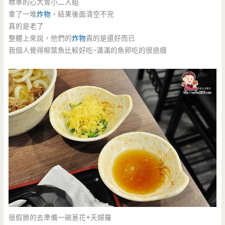
標準的心大胃小二人組
拿了一堆
炸物
，結果後面清空不完
真的是老了
整體上來說，他們的
炸物
真的是還好而已
我個人覺得柳葉魚比較好吃~滿滿的魚卵吃的很過癮
很假掰的去準備一碗蔥花+天婦羅