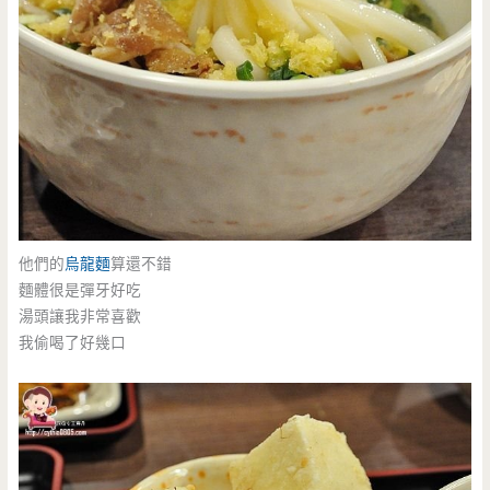
他們的
烏龍麵
算還不錯
麵體很是彈牙好吃
湯頭讓我非常喜歡
我偷喝了好幾口