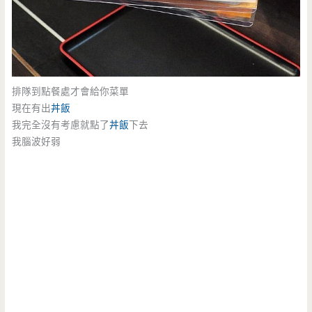
排隊到點餐處才會給你菜單
現在有出
丼飯
我完全沒有考慮就點了
丼飯
下去
我腦波好弱