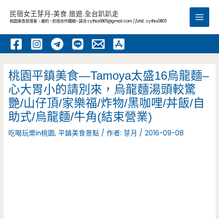
跳
民宿女王芽月-美食.旅遊.全台趴趴走
至
桃園美食部落客，邀約 -民宿合作體驗~ 請洽
cythia0805@gmail.com
//LINE: cythia0805
Main
主
要
Men
內
容
桃園平鎮美食—Tamoya太盛16烏龍麵–
心大胃小的請別來，烏龍麵湯頭較驚
艷/山仔頂/家樂福/炸物/黑咖哩/丼飯/自
助式/烏龍麵/牛角(結束營業)
吃喝玩樂in桃園
,
平鎮美食景點
/ 作者:
芽月
/
2016-09-08