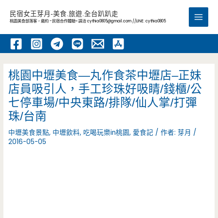
跳
民宿女王芽月-美食.旅遊.全台趴趴走
至
桃園美食部落客，邀約 -民宿合作體驗~ 請洽
cythia0805@gmail.com
//LINE: cythia0805
Main
主
要
Men
內
容
桃園中壢美食—丸作食茶中壢店–正妹
店員吸引人，手工珍珠好吸睛/錢櫃/公
七停車場/中央東路/排隊/仙人掌/打彈
珠/台南
中壢美食景點
,
中壢飲料
,
吃喝玩樂in桃園
,
愛食記
/ 作者:
芽月
/
2016-05-05