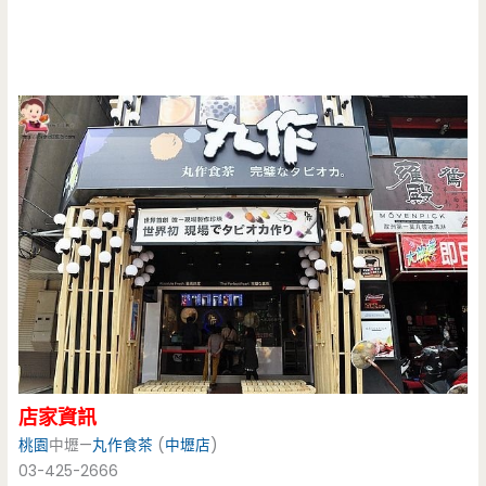
店家資訊
桃園
中壢—
丸作食茶
(
中壢店
)
03-425-2666