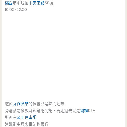
桃園
市中壢區
中央東路
60號
10:00~22:00
這位
丸作食茶
的位置算是熱門地帶
旁邊就是雍殿麻辣鍋吃到飽，再走過去就是
錢櫃
KTV
對面有
公七停車場
這邊離中壢火車站也很近