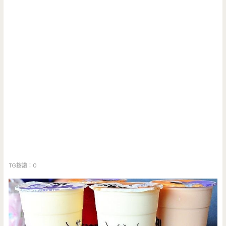
TG按讚：0