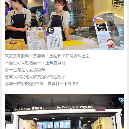
來這邊買飲料一定要等，重點都卡在玩彈珠上面
不過也可以趁機看一下
正妹
店員啦
清一色都是可愛清秀妹
志成大叔說他太欣賞這家的老板了
那個~~誰家的盤子?帶回去管教一下好嗎?