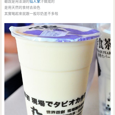
聽說是用澎湖的
仙人掌
汁做成的
是用天然的食材去染色
其實喝起來就跟一般珍奶差不多啦