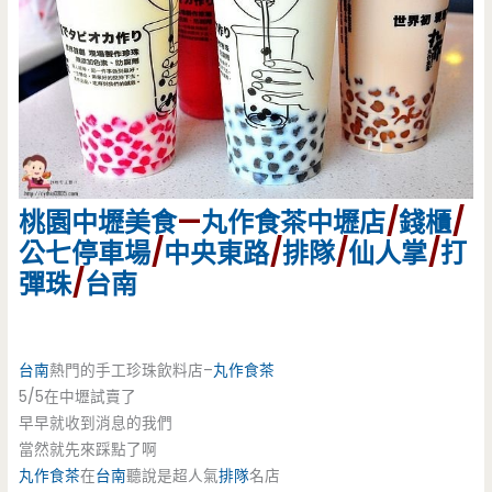
桃園
中壢美食
—
丸作食茶
中壢店
/
錢櫃
/
公七停車場
/
中央東路
/
排隊
/
仙人掌
/
打
彈珠
/
台南
台南
熱門的手工珍珠飲料店–
丸作食茶
5/5在中壢試賣了
早早就收到消息的我們
當然就先來踩點了啊
丸作食茶
在
台南
聽說是超人氣
排隊
名店