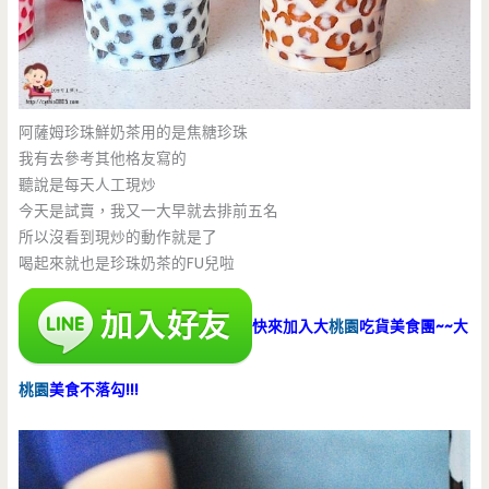
阿薩姆珍珠鮮奶茶用的是焦糖珍珠
我有去參考其他格友寫的
聽說是每天人工現炒
今天是試賣，我又一大早就去排前五名
所以沒看到現炒的動作就是了
喝起來就也是珍珠奶茶的FU兒啦
快來加入大
桃園
吃貨美食團~~大
桃園
美食不落勾!!!