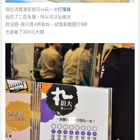
現在消費滿百就可以玩一次
打彈珠
我花了二百多塊，所以可以玩兩次
對沒錯~我只買4杯飲料，試賣斯間還打9折
也是破了200元大關