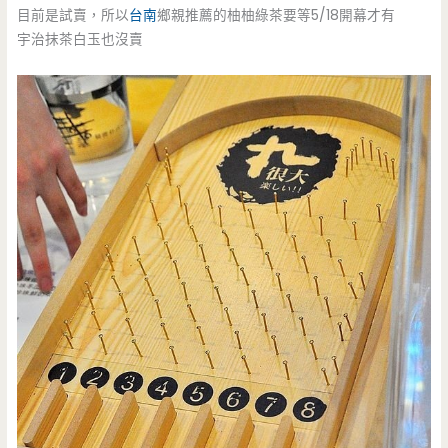
目前是試賣，所以
台南
鄉親推薦的柚柚綠茶要等5/18開幕才有
宇治抹茶白玉也沒賣