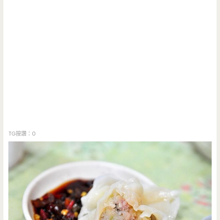
TG按讚：0