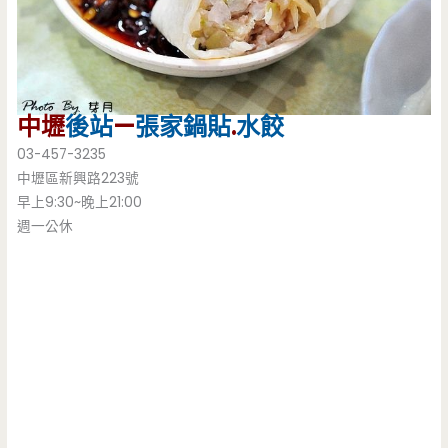
中壢
後站
—
張家鍋貼
.
水餃
03-457-3235
中壢區新興路223號
早上9:30~晚上21:00
週一公休