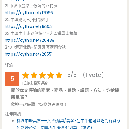
21.中壢中豐路上低調的豆花攤
https://cythia.net/17966
22.中壢龍岡–小阿哥炒手
https://cythia.net/19303
23.中壢中山東路健保局–大漢饌雲南拉麵
https://cythia.net/20439
24.中壢環北路–范媽媽客家麵食館
https://cythia.net/20551
評論
5/5 - (1 vote)
5
1位網友投票評論
關於本文評論的商家、商品、景點、議題、方法，你給幾
顆星呢？
歡迎一起點擊星號參與評論唷！
延伸閱讀
桃園中壢美食-一葉 台灣菜/宴客-在中午也可以吃到有質感
的熱炒台菜，開幕九折優惠好划算 （邀約）