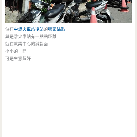
位在
中壢火車站
後站
的
張家鍋貼
算是離火車站有一點點距離
就在就業中心的斜對面
小小的一間
可是生意超好