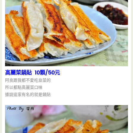
高麗菜鍋貼 10顆/50元
阿良跟我都不愛吃韭菜的
所以都點高麗菜口味
據說這家有名的就是鍋貼