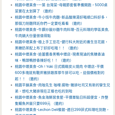
桃園中壢美食-一葉 台灣菜-母親節套餐準備開跑，5000桌
菜實在太划算了 （邀約）
桃園中壢美食-牛小恬牛肉麵-新品酸辣湯好喝順口料好多，
那個刀削麵拜託你們一定要吃看看 （邀約）
桃園中壢美食-牛饌炒飯炒麵牛肉料理-百元料理的學區美食,
牛肉鍋大份量很值得點
桃園中壢美食-極上手工豆花-健行科大附近的養生豆花館，
黑糖奶茶配上布丁好好吃哦！！ （邀約）
桃園中壢美食-追蕾醬香黑鴨中壢店-現煮現滷的焦糖香滷
味，鴨頭鴨脖香辣好吃！！ （邀約）
桃園中壢美食-Oh ! Yaki 日式精緻炭火燒肉 中壢店-平價
600多塊就有戰斧豬排跟厚厚牛排可以吃，這個價格對的
起！！ （邀約）
桃園平鎮美食-肉咖先生 咖哩.揚物-豬排吐司又有新的攣生兄
弟，想吃大豬排現在正餐也吃的到啦
桃園中壢美食-魚金海鮮居食屋-平價單點日料超便宜，炸整
隻鰻魚丼飯只要699元 （邀約）
桃園中壢美食-Lechon Deli餐館-週日299菲式料理吃到飽，