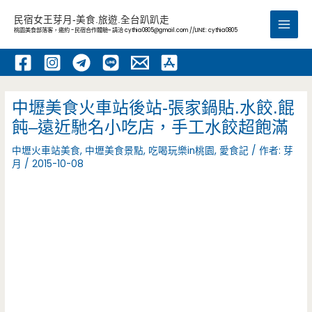
跳
民宿女王芽月-美食.旅遊.全台趴趴走
至
桃園美食部落客，邀約 -民宿合作體驗~ 請洽
cythia0805@gmail.com
//LINE: cythia0805
Main
主
要
Men
內
容
中壢美食火車站後站-張家鍋貼.水餃.餛
飩–遠近馳名小吃店，手工水餃超飽滿
中壢火車站美食
,
中壢美食景點
,
吃喝玩樂in桃園
,
愛食記
/ 作者:
芽
月
/
2015-10-08