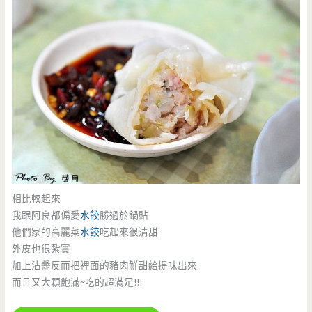
相比較起來
我跟阿良都偏愛
水餃
勝過於鍋貼
他們家的高麗菜
水餃
吃起來很清甜
外皮也很紮實
加上沾醬反而把裡面的豬肉鮮甜給提味出來
而且又大顆飽滿~吃的超滿足!!!