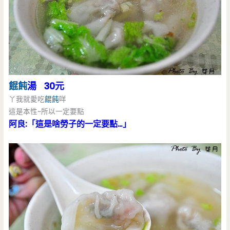
餛飩
湯 30元
丫我就愛吃
餛飩
咩
這是本性~所以一定要點
阿良:「這是啥勞子的一定要點…」