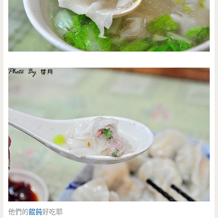
他們的
餛飩
好吃耶