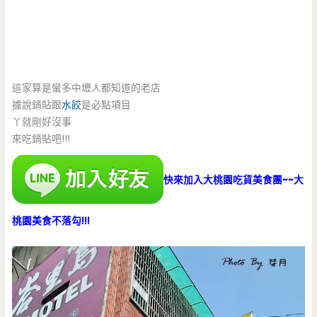
這家算是蠻多中壢人都知道的老店
據說鍋貼跟
水餃
是必點項目
丫就剛好沒事
來吃鍋貼吧!!!
快來加入大桃園吃貨美食團~~大
桃園美食不落勾!!!