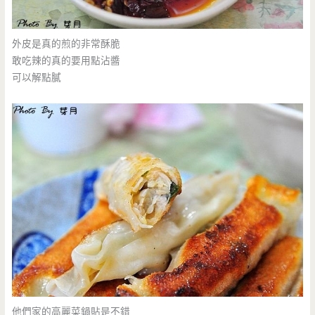
外皮是真的煎的非常酥脆
敢吃辣的真的要用點沾醬
可以解點膩
他們家的高麗菜鍋貼是不錯