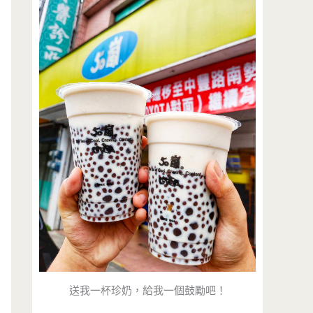
送我一杯珍奶，給我一個鼓勵吧！