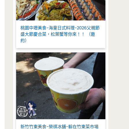
桃園中壢美食-海童日式料理-2026父親節
盛大節慶合菜，松葉蟹等你來！！ （邀
約）
新竹竹東美食-榮祺冰舖-躲在竹東菜市場