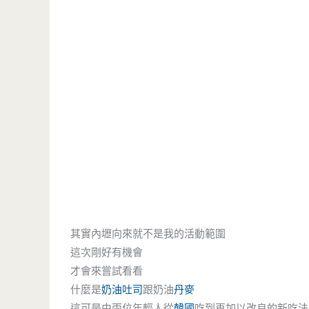
其實內壢向來就不是我的活動範圍
這次剛好有機會
才會來嘗試看看
什麼是
奶油吐司
跟奶油
丹麥
這可是由兩位年輕人從
韓國
吃到再加以改良的新吃法