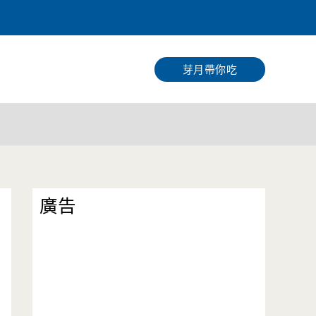
搜
尋
芽月帶你吃
廣告