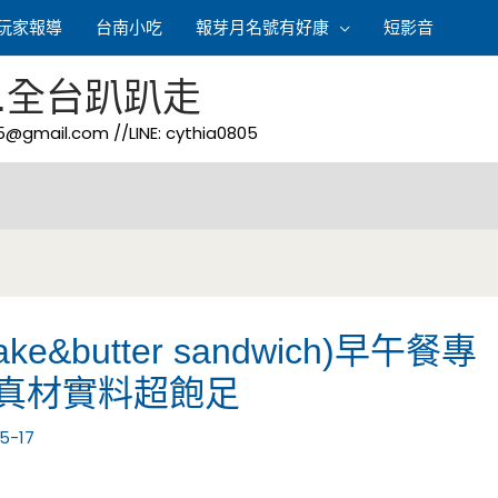
玩家報導
台南小吃
報芽月名號有好康
短影音
.全台趴趴走
05@gmail.com
//LINE: cythia0805
butter sandwich)早午餐專
真材實料超飽足
5-17