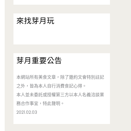
來找芽月玩
芽月重要公告
本網站所有美食文章，除了邀約文會特別註記
之外，皆為本人自行消費食記心得。
本人並未委託或授權第三方以本人名義洽談業
務合作事宜，特此聲明。
2021.02.03