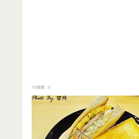
TG按讚：0