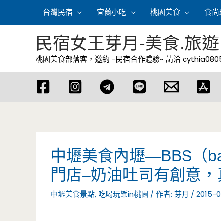
跳
台灣民宿
宜蘭小吃
桃園美食
食尚
至
主
民宿女王芽月-美食.旅遊
要
桃園美食部落客，邀約 -民宿合作體驗~ 請洽
cythia08
內
容
中壢美食內壢—BBS（bake&
門店–奶油吐司有創意，
中壢美食景點
,
吃喝玩樂in桃園
/ 作者:
芽月
/
2015-0