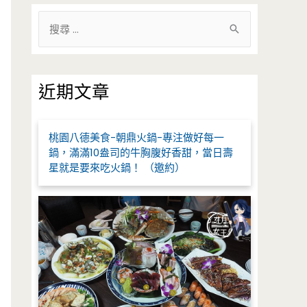
搜
尋
關
鍵
近期文章
字
:
桃園八德美食-朝鼎火鍋-專注做好每一
鍋，滿滿10盎司的牛胸腹好香甜，當日壽
星就是要來吃火鍋！ （邀約）