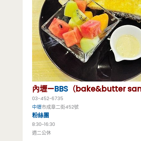
內壢—
BBS
（bake&butter san
03-452-6735
中壢
市成章二街452號
粉絲團
8:30~16:30
週二公休