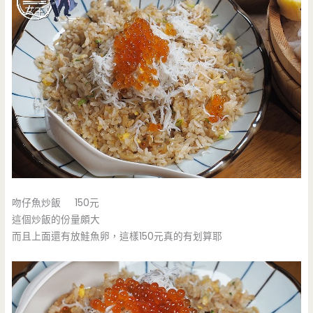
吻仔魚炒飯 150元
這個炒飯的份量頗大
而且上面還有放鮭魚卵，這樣150元真的有划算耶