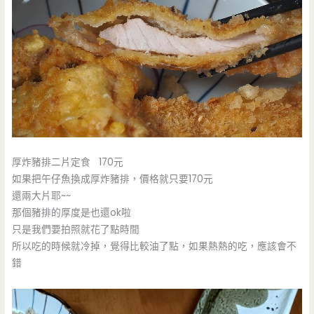
厚炸豬排二片定食 170元
如果把午仔魚換成厚炸豬排，價格就只要170元
還兩大片耶~~
那個豬排的厚度是也還ok啦
只是我們要拍照就花了點時間
所以吃的時候就冷掉，覺得比較油了點，如果熱熱的吃，應該會不
錯