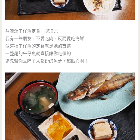
味噌燒午仔魚定食 399元
我有一些朋友，不愛吃肉，反而愛吃海鮮
像這種午仔魚的定食就是她的首選
一整尾的午仔魚就直接讓你吃個夠
還先幫你去除了大部份的魚骨，超貼心啊！