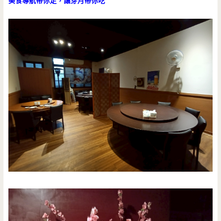
美食導航帶你走，讓芽月帶你吃