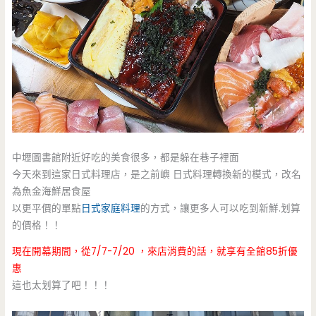
中壢圖書館附近好吃的美食很多，都是躲在巷子裡面
今天來到這家日式料理店，是之前嶼 日式料理轉換新的模式，改名
為魚金海鮮居食屋
以更平價的單點
日式家庭料理
的方式，讓更多人可以吃到新鮮.划算
的價格！！
現在開幕期間，從7/7-7/20 ，來店消費的話，就享有全館85折優
惠
這也太划算了吧！！！