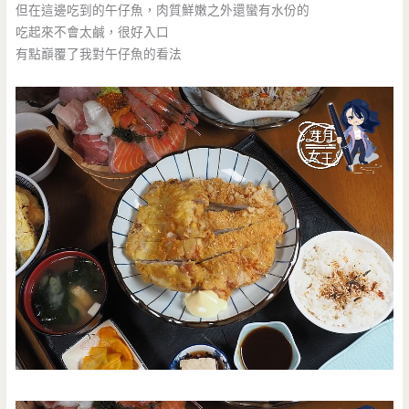
但在這邊吃到的午仔魚，肉質鮮嫩之外還蠻有水份的
吃起來不會太鹹，很好入口
有點巔覆了我對午仔魚的看法