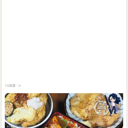
TG按讚：0