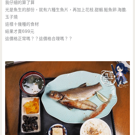
我仔細的算了算
光是魚生的部份，就有六種生魚片，再加上花枝.甜蝦.鮭魚卵.海膽.
玉子燒
這樣十幾種的食材
結果才賣699元
這價格正常嗎？？這價格合理嗎？？