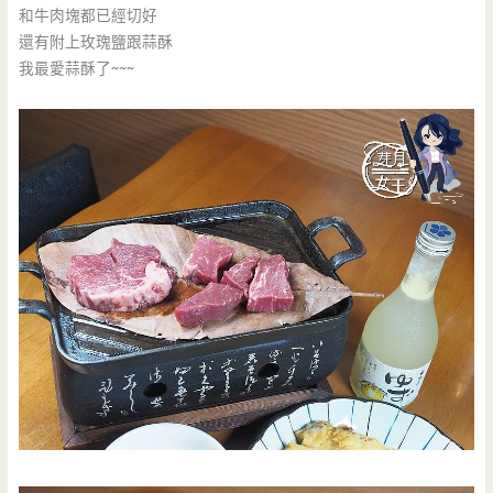
和牛肉塊都已經切好
還有附上玫瑰鹽跟蒜酥
我最愛蒜酥了~~~