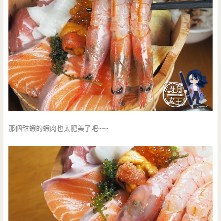
那個甜蝦的蝦肉也太肥美了吧~~~