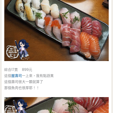
綜合17貫 899元
這個
握壽司
一上來，我有點訝異
這個壽司很大一顆就算了
那個魚肉也很厚耶！！