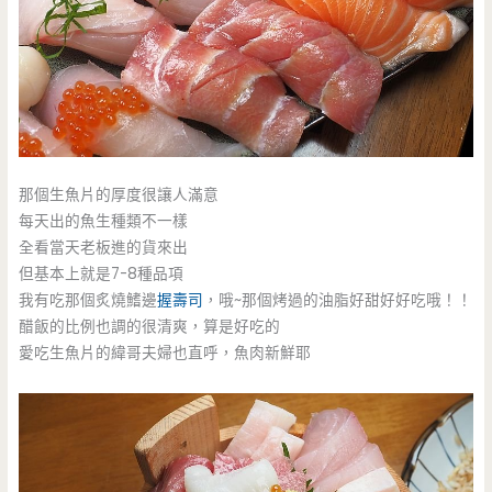
那個生魚片的厚度很讓人滿意
每天出的魚生種類不一樣
全看當天老板進的貨來出
但基本上就是7-8種品項
我有吃那個炙燒鰭邊
握壽司
，哦~那個烤過的油脂好甜好好吃哦！！
醋飯的比例也調的很清爽，算是好吃的
愛吃生魚片的緯哥夫婦也直呼，魚肉新鮮耶