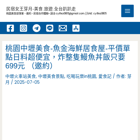
跳
民宿女王芽月-美食.旅遊.全台趴趴走
至
桃園美食部落客，邀約 -民宿合作體驗~ 請洽
cythia0805@gmail.com
//LINE: cythia0805
Main
主
要
Men
內
容
桃園中壢美食-魚金海鮮居食屋-平價單
點日料超便宜，炸整隻鰻魚丼飯只要
699元 （邀約）
中壢火車站美食
,
中壢美食景點
,
吃喝玩樂in桃園
,
愛食記
/ 作者:
芽
月
/
2025-07-05