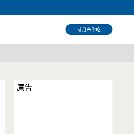
搜
尋
芽月帶你吃
廣告