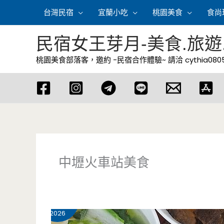
跳
台灣民宿
宜蘭小吃
桃園美食
食尚
至
主
民宿女王芽月-美食.旅遊
要
桃園美食部落客，邀約 -民宿合作體驗~ 請洽
cythia08
內
容
中壢火車站美食
6 月
6
2026