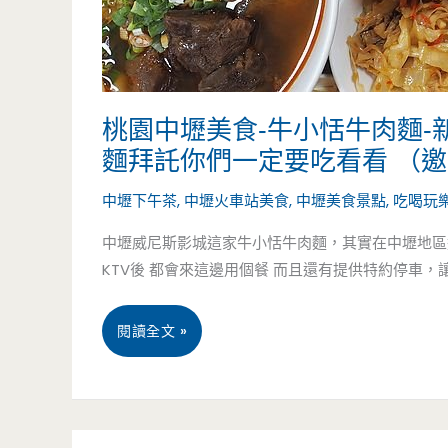
桃園中壢美食-牛小恬牛肉麵
麵拜託你們一定要吃看看 （
中壢下午茶
,
中壢火車站美食
,
中壢美食景點
,
吃喝玩樂
中壢威尼斯影城這家牛小恬牛肉麵，其實在中壢地區
KTV後 都會來這邊用個餐 而且還有提供特約停車，讓你
桃
閱讀全文 »
園
中
5 月
20