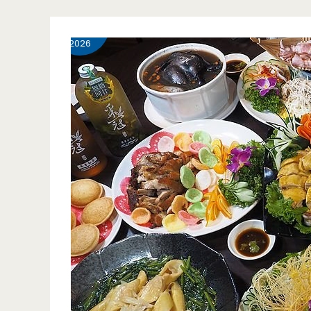
中
4 月
18
個
壢
2026
刀
美
削
食-
麵
牛
拜
饌
託
炒
你
飯
們
炒
一
麵
定
牛