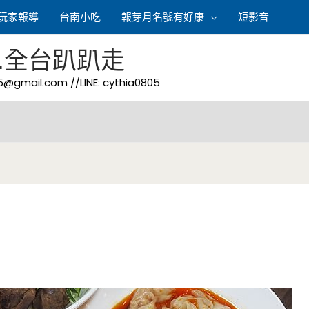
玩家報導
台南小吃
報芽月名號有好康
短影音
.全台趴趴走
05@gmail.com
//LINE: cythia0805