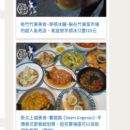
新竹竹東美食-榮祺冰舖-躲在竹東菜市場
的超人氣老店，家庭號芋頭冰只要120元
新北土城美食-饗拋拋 (Siam Kaprao)-平
價泰式套餐超划算，逛完賣場還可以自助