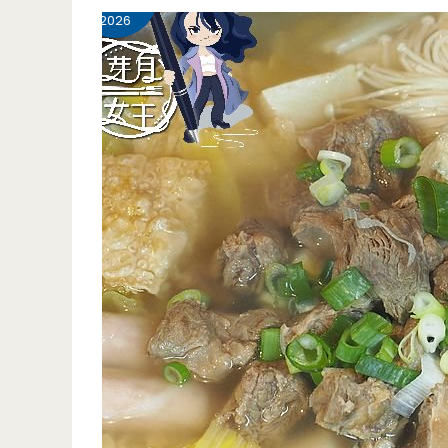
壢
2026
美
食-
牛
小
恬
牛
肉
麵-
新
品