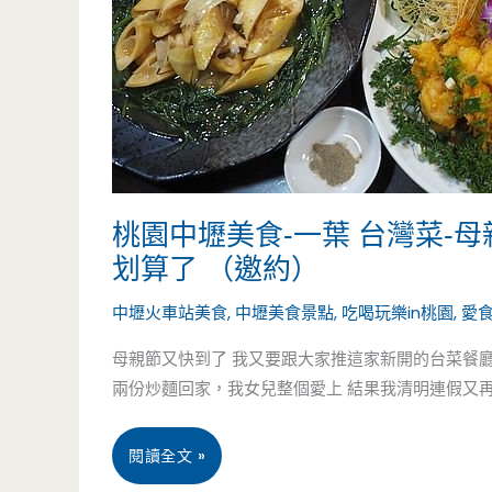
要
肉
吃
料
看
理-
看
百
（邀
元
桃園中壢美食-一葉 台灣菜-母
約）
料
划算了 （邀約）
理
中壢火車站美食
,
中壢美食景點
,
吃喝玩樂in桃園
,
愛
的
母親節又快到了 我又要跟大家推這家新開的台菜餐廳
兩份炒麵回家，我女兒整個愛上 結果我清明連假又
學
區
桃
閱讀全文 »
美