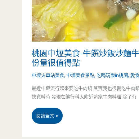
酸
辣
湯
好
桃園中壢美食-牛饌炒飯炒麵牛
喝
份量很值得點
順
中壢火車站美食
,
中壢美食景點
,
吃喝玩樂in桃園
,
愛
口
最近中壢流行起來要吃牛肉鍋 其實我也很愛吃牛肉鍋 
找資料時 發現在健行科大附近這家牛肉料理 除了有
料
好
桃
閱讀全文 »
多，
園
那