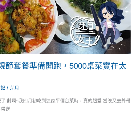
親節套餐準備開跑，5000桌菜實在太
食記
/
芽月
了 對啊~我四月初吃到這家平價台菜時，真的超愛 當晚又去外帶
再帶逆