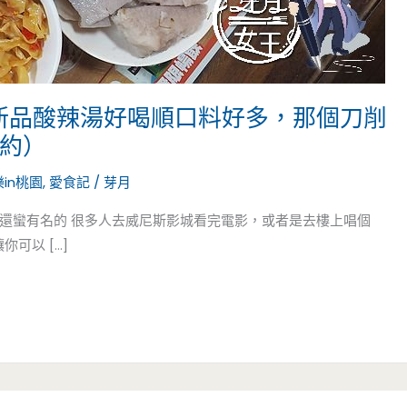
-新品酸辣湯好喝順口料好多，那個刀削
邀約）
in桃園
,
愛食記
/
芽月
還蠻有名的 很多人去威尼斯影城看完電影，或者是去樓上唱個
可以 […]