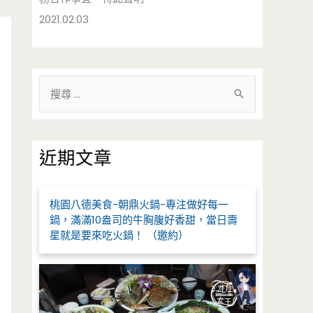
2021.02.03
搜
尋
關
鍵
近期文章
字
:
桃園八德美食-朝鼎火鍋-專注做好每一
鍋，滿滿10盎司的牛胸腹好香甜，當日壽
星就是要來吃火鍋！ （邀約）