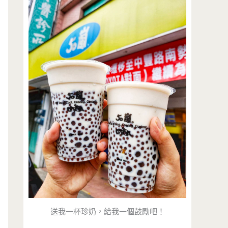
送我一杯珍奶，給我一個鼓勵吧！