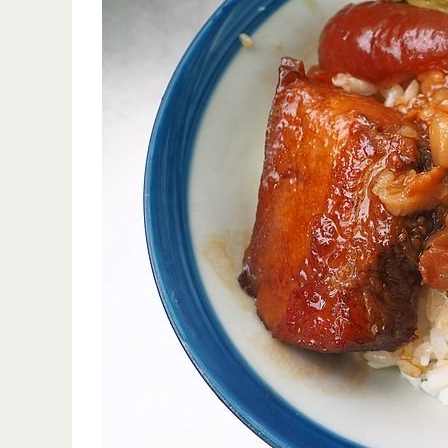
口
山
味
禾
堂
拉
麵-
拉
麵.
炸
雞.
叉