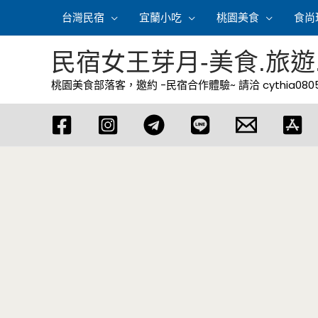
跳
台灣民宿
宜蘭小吃
桃園美食
食尚
至
主
民宿女王芽月-美食.旅遊
要
桃園美食部落客，邀約 -民宿合作體驗~ 請洽
cythia08
內
容