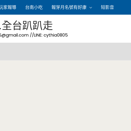
玩家報導
台南小吃
報芽月名號有好康
短影音
.全台趴趴走
05@gmail.com
//LINE: cythia0805