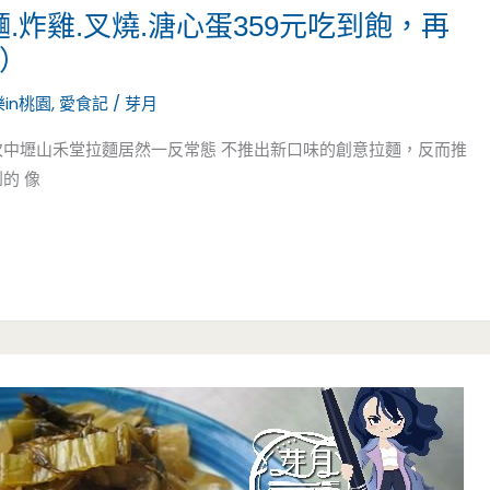
.炸雞.叉燒.溏心蛋359元吃到飽，再
約）
in桃園
,
愛食記
/
芽月
次中壢山禾堂拉麵居然一反常態 不推出新口味的創意拉麵，反而推
的 像