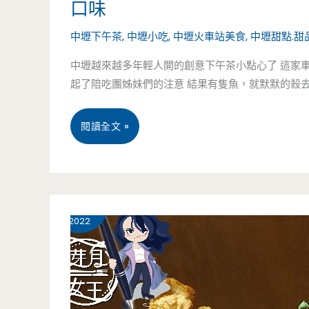
口味
中壢下午茶
,
中壢小吃
,
中壢火車站美食
,
中壢甜點.甜
中壢越來越多年輕人開的創意下午茶小點心了 這家
起了陪吃團姊妹們的注意 結果有隻魚，就默默的殺去吃
桃
閱讀全文 »
園
中
4 月
18
壢
2022
美
食-
春