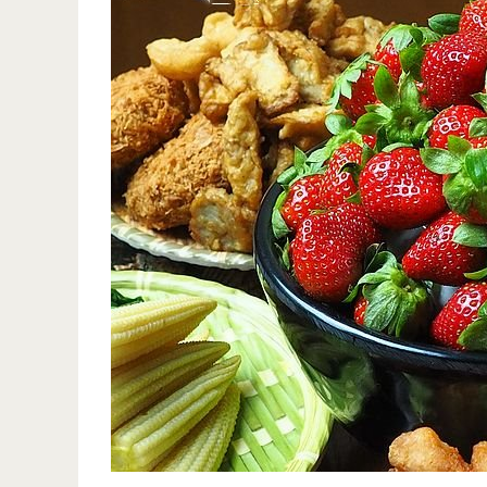
花
紅
豆
餅-
銷
魂
皮
蛋
好
亮