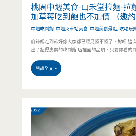
眼，
桃園中壢美食-山禾堂拉麵-拉麵
每
加草莓吃到飽也不加價 （邀
天
中壢吃到飽
,
中壢火車站美食
,
中壢美食景點
,
吃喝玩樂
都
麻辣鍋吃到飽好像大家都已經見怪不怪了，對吧 這
出了超優惠價的吃到飽 店裡面的品項，只要你看的到
有
不
桃
閱讀全文 »
一
園
樣
中
2 月
7
的
壢
2022
隱
美
藏
食-