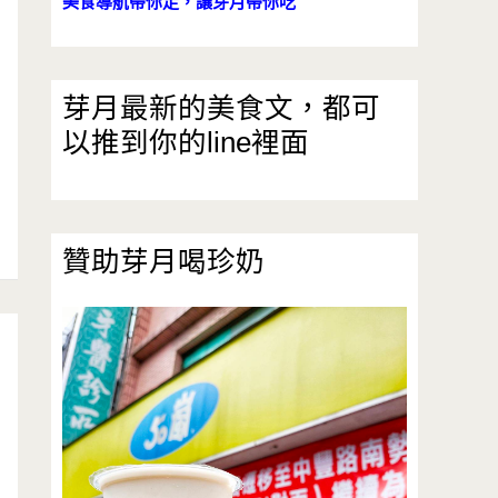
美食導航帶你走，讓芽月帶你吃
芽月最新的美食文，都可
以推到你的line裡面
贊助芽月喝珍奶