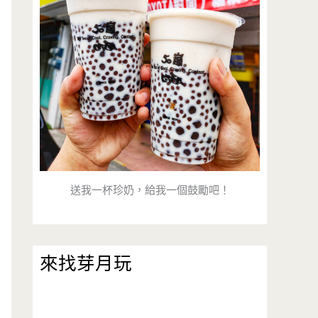
送我一杯珍奶，給我一個鼓勵吧！
來找芽月玩