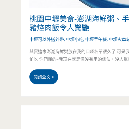
燒.
溏
桃園中壢美食-澎湖海鮮粥、
心
豬焢肉飯令人驚艷
蛋
中壢可以外送外帶
,
中壢小吃
,
中壢早午餐
,
中壢火車
359
其實這家澎湖海鮮粥放在我的口袋名單很久了 可是我
忙吃 你們懂的~我現在就是個沒有用的傢伙，沒人幫
元
吃
桃
閱讀全文 »
到
園
飽，
中
再
壢
加
美