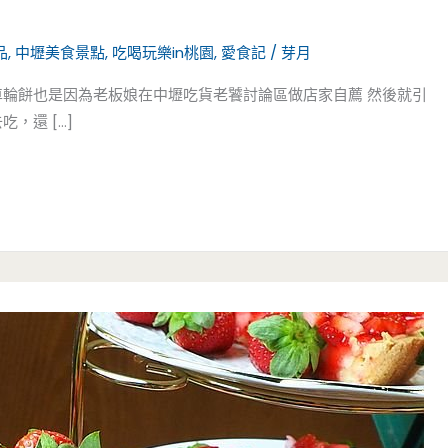
品
,
中壢美食景點
,
吃喝玩樂in桃園
,
愛食記
/
芽月
車輪餅也是因為老板娘在中壢吃貨老饕討論區做店家自薦 然後就引
，還 […]