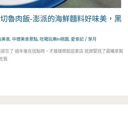
手切魯肉飯-澎派的海鮮麵料好味美，黑
站美食
,
中壢美食景點
,
吃喝玩樂in桃園
,
愛食記
/
芽月
卻忘了 過年後在找點時，才雄雄想起這家店 就趕緊找了晨曦來幫
吃我