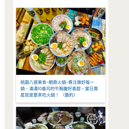
字
:
桃園八德美食-朝鼎火鍋-專注做好每一
鍋，滿滿10盎司的牛胸腹好香甜，當日壽
星就是要來吃火鍋！ （邀約）