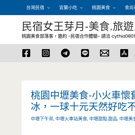
跳
台灣民宿
宜蘭小吃
桃園美食
食尚
至
主
民宿女王芽月-美食.旅遊
要
桃園美食部落客，邀約 -民宿合作體驗~ 請洽
cythia08
內
容
桃園中壢美食-小火車懷
冰，一球十元天然好吃
中壢下午茶
,
中壢火車站美食
,
中壢甜點.甜品
,
中壢美