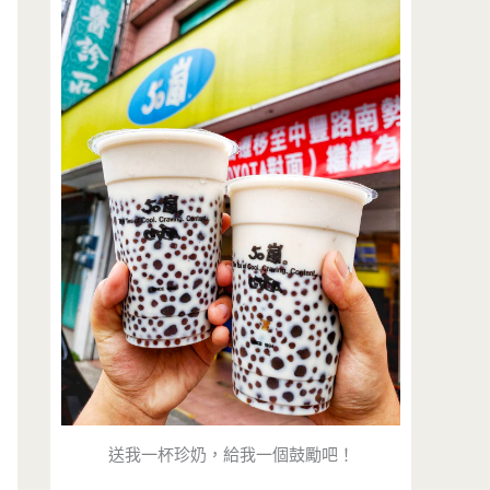
送我一杯珍奶，給我一個鼓勵吧！