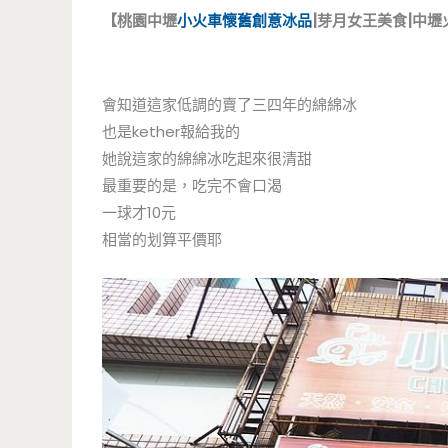
【桃園中壢
小火車懷舊創意冰品
|芽月女王美食|中壢
會知道這家低調的賣了三四年的綿綿冰
也是kether報給我的
她說這家的綿綿冰吃起來很清甜
最重要的是，吃完不會口渴
一球才10元
相當的划算平價耶