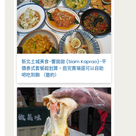
新北土城美食-饗拋拋 (Siam Kaprao)-平
價泰式套餐超划算，逛完賣場還可以自助
吧吃到飽 （邀約）