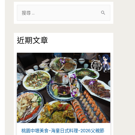
搜
尋
關
鍵
近期文章
字
:
桃園中壢美食-海童日式料理-2026父親節