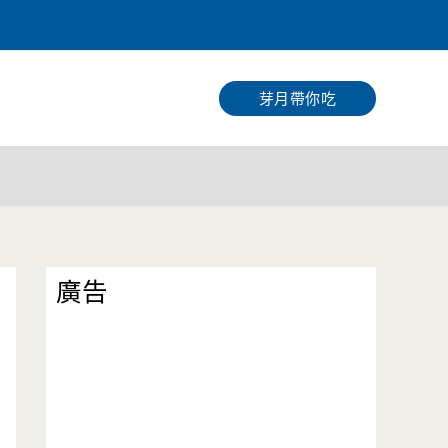
搜
尋
芽月帶你吃
廣告