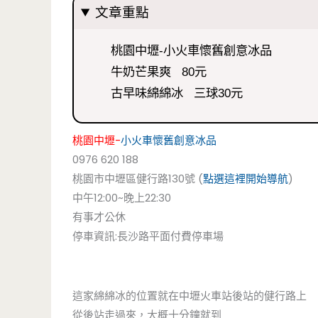
文章重點
桃園中壢-小火車懷舊創意冰品
牛奶芒果爽 80元
古早味綿綿冰 三球30元
桃園中壢-
小火車懷舊創意冰品
0976 620 188
桃園市中壢區健行路130號 (
點選這裡開始導航
)
中午12:00~晚上22:30
有事才公休
停車資訊:長沙路平面付費停車場
這家綿綿冰的位置就在中壢火車站後站的健行路上
從後站走過來，大概十分鐘就到