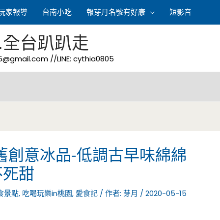
玩家報導
台南小吃
報芽月名號有好康
短影音
.全台趴趴走
05@gmail.com
//LINE: cythia0805
舊創意冰品-低調古早味綿綿
不死甜
食景點
,
吃喝玩樂in桃園
,
愛食記
/ 作者:
芽月
/
2020-05-15