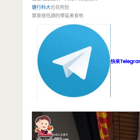
健行科大
也在附近
算是很低調的學區美食喲
快來Teleg