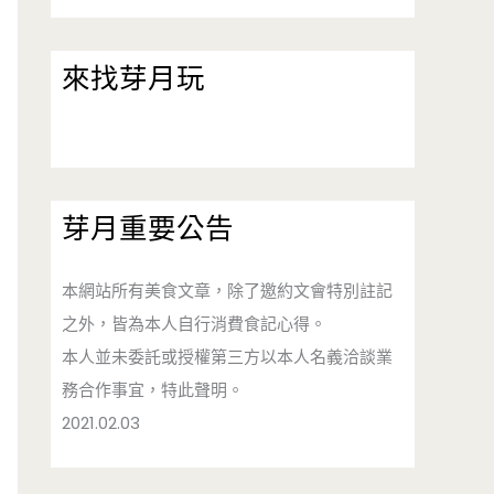
來找芽月玩
芽月重要公告
本網站所有美食文章，除了邀約文會特別註記
之外，皆為本人自行消費食記心得。
本人並未委託或授權第三方以本人名義洽談業
務合作事宜，特此聲明。
2021.02.03