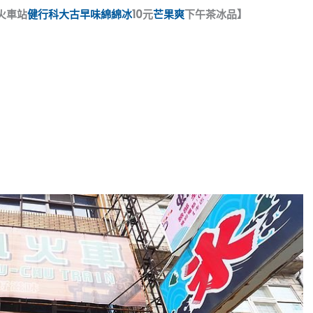
火車站
健行科大
古早味綿綿冰
10元
芒果爽
下午茶冰品】