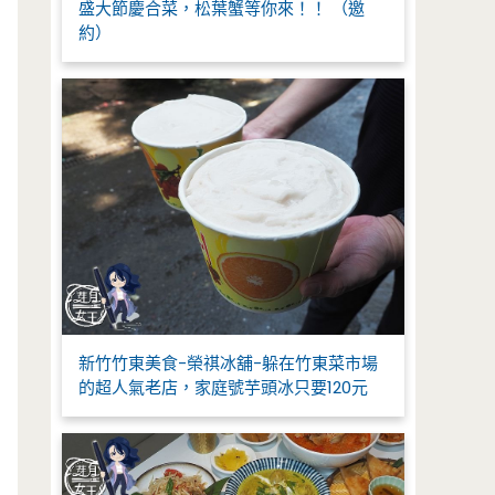
盛大節慶合菜，松葉蟹等你來！！ （邀
約）
新竹竹東美食-榮祺冰舖-躲在竹東菜市場
的超人氣老店，家庭號芋頭冰只要120元