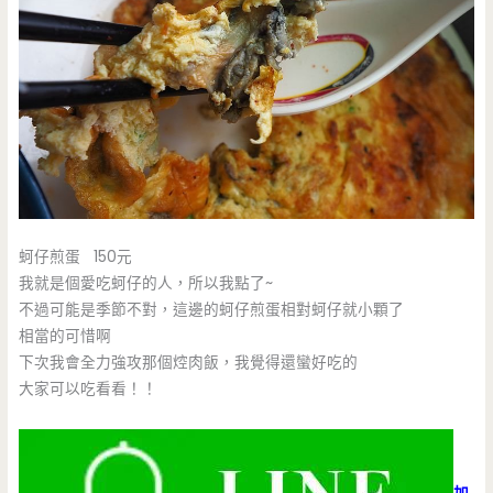
蚵仔煎蛋 150元
我就是個愛吃蚵仔的人，所以我點了~
不過可能是季節不對，這邊的蚵仔煎蛋相對蚵仔就小顆了
相當的可惜啊
下次我會全力強攻那個焢肉飯，我覺得還蠻好吃的
大家可以吃看看！！