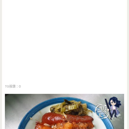
TG按讚：0