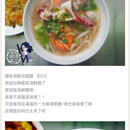
讚岐海鮮烏龍麵 150元
想說招牌都寫海鮮麵了
那就點海鮮麵唄~
我是不是腦波很弱？！
可是看到這滿滿的一大碗海鮮麵~我也是看傻了眼
這裡面的料也太多了吧