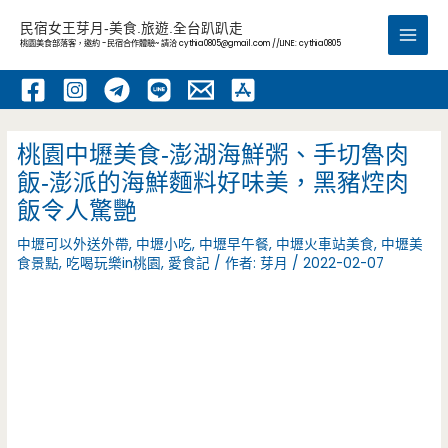
跳
民宿女王芽月-美食.旅遊.全台趴趴走
至
桃園美食部落客，邀約 -民宿合作體驗~ 請洽
cythia0805@gmail.com
//LINE: cythia0805
Main
主
要
Men
內
容
桃園中壢美食-澎湖海鮮粥、手切魯肉
飯-澎派的海鮮麵料好味美，黑豬焢肉
飯令人驚艷
中壢可以外送外帶
,
中壢小吃
,
中壢早午餐
,
中壢火車站美食
,
中壢美
食景點
,
吃喝玩樂in桃園
,
愛食記
/ 作者:
芽月
/
2022-02-07