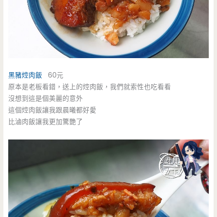
黑豬焢肉飯
60元
原本是老板看錯，送上的焢肉飯，我們就索性也吃看看
沒想到這是個美麗的意外
這個焢肉飯讓我跟晨曦都好愛
比滷肉飯讓我更加驚艷了