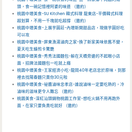
頭，食一碗記憶裡阿婆的味道 （邀約）
桃園中壢美食-SU Kitchen 韓式料理 龍東店-平價韓式料理
超划算，不用一千塊就吃超撐 （邀約）
桃園中壢美食-上展芋圓莊-內壢新開甜品店，現做芋圓好吃
可以攻
桃園中壢美食-屏東漁湯滷肉之家-換了新家美味依舊不變，
夏天吃生蠔煎卡驚艷
桃園中壢美食-秀秀法國麵包-躲在天橋旁邊的不起眼小店
面，招牌法國麵包一吃就上癮
桃園中壢美食-王家經濟小吃-龍岡40年老店忠於原味，到那
裡去找陽春麵只賣你30元啦
桃園中壢美食-祕醬滷味忠孝店-誰說滷味一定要吃熱的，冷
滷味的滋味更令人難忘 （邀約）
桃園美食-深紅汕頭鍋物桃園工作室-想吃火鍋不用再跑外
面，在家只要負責吃就好 （邀約）