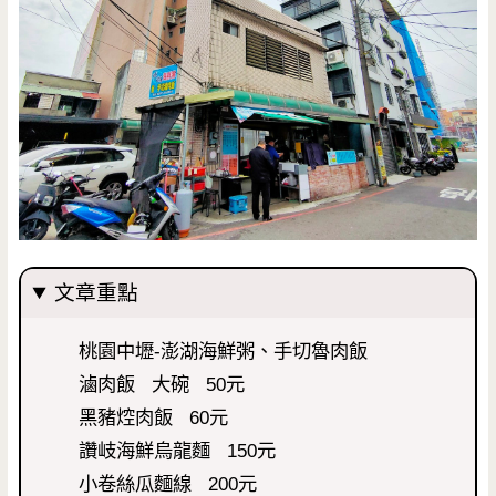
文章重點
桃園中壢-澎湖海鮮粥、手切魯肉飯
滷肉飯 大碗 50元
黑豬焢肉飯 60元
讚岐海鮮烏龍麵 150元
小卷絲瓜麵線 200元