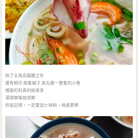
除了主角烏龍麵之外
還有蚵仔.兩隻蝦子.貢丸跟一整隻的小卷
裡面的料真的給很多
湯頭單喝就很鮮
但是記得，一定要加七味粉，味道更棒