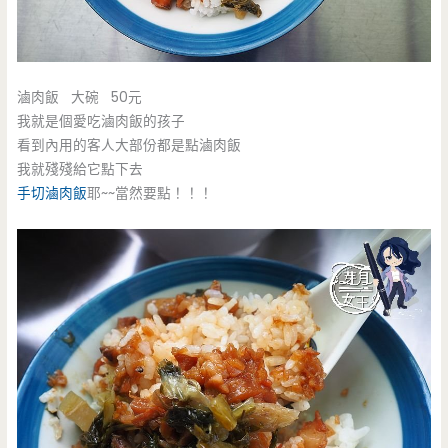
滷肉飯 大碗 50元
我就是個愛吃滷肉飯的孩子
看到內用的客人大部份都是點滷肉飯
我就殘殘給它點下去
手切滷肉飯
耶~~當然要點！！！