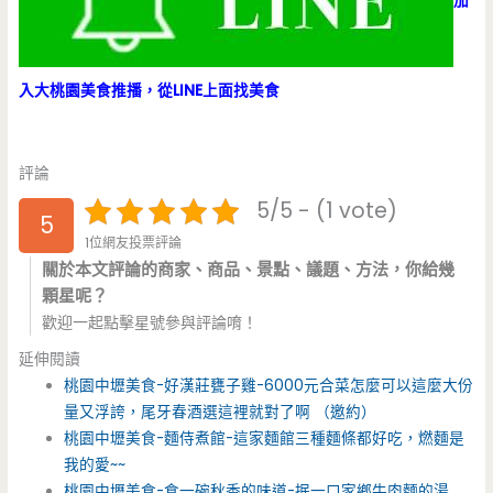
加
入大桃園美食推播，從LINE上面找美食
評論
5/5 - (1 vote)
5
1位網友投票評論
關於本文評論的商家、商品、景點、議題、方法，你給幾
顆星呢？
歡迎一起點擊星號參與評論唷！
延伸閱讀
桃園中壢美食-好漢莊甕子雞-6000元合菜怎麼可以這麼大份
量又浮誇，尾牙春酒選這裡就對了啊 （邀約）
桃園中壢美食-麵侍煮館-這家麵館三種麵條都好吃，燃麵是
我的愛~~
桃園中壢美食-食一碗秋香的味道-抿一口家鄉牛肉麵的湯