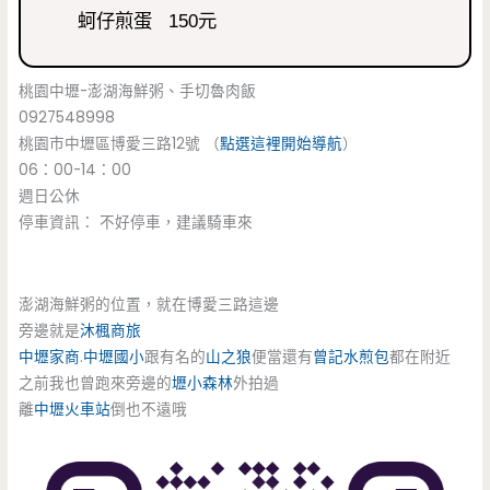
蚵仔煎蛋 150元
桃園中壢-澎湖海鮮粥、手切魯肉飯
0927548998
桃園市中壢區博愛三路12號 （
點選這裡開始導航
）
06：00-14：00
週日公休
停車資訊： 不好停車，建議騎車來
澎湖海鮮粥的位置，就在博愛三路這邊
旁邊就是
沐楓商旅
中壢家商
.
中壢國小
跟有名的
山之狼
便當還有
曾記水煎包
都在附近
之前我也曾跑來旁邊的
壢小森林
外拍過
離
中壢火車站
倒也不遠哦