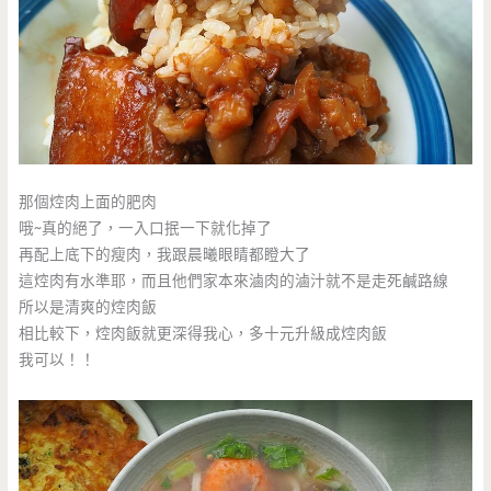
那個焢肉上面的肥肉
哦~真的絕了，一入口抿一下就化掉了
再配上底下的瘦肉，我跟晨曦眼睛都瞪大了
這焢肉有水準耶，而且他們家本來滷肉的滷汁就不是走死鹹路線
所以是清爽的焢肉飯
相比較下，焢肉飯就更深得我心，多十元升級成焢肉飯
我可以！！