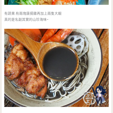
有蔬果.有兩塊唐揚雞再加上兩隻大蝦
真的是名副其實的山珍海味~