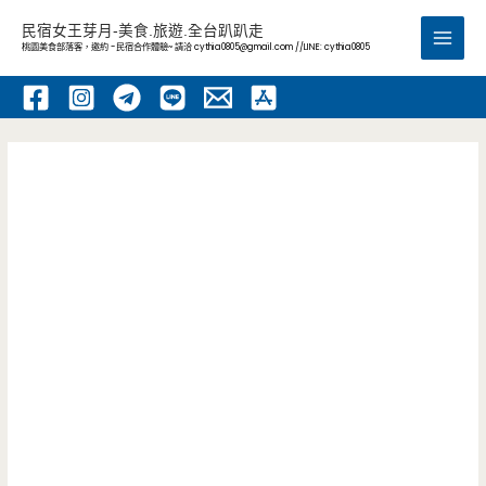
跳
民宿女王芽月-美食.旅遊.全台趴趴走
至
桃園美食部落客，邀約 -民宿合作體驗~ 請洽
cythia0805@gmail.com
//LINE: cythia0805
Main
主
要
Men
內
容