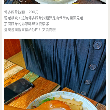
博多豚骨拉麵 200元
聽老板說，這碗博多豚骨拉麵算是山禾堂的開國元老
那個豚骨的湯頭喝起來很濃郁
這碗裡面就直接給你四片叉燒肉哦