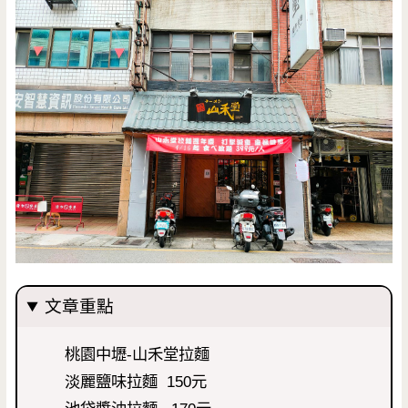
文章重點
桃園中壢-山禾堂拉麵
淡麗鹽味拉麵 150元