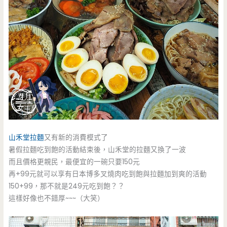
山禾堂拉麵
又有新的消費模式了
暑假拉麵吃到飽的活動結束後，山禾堂的拉麵又換了一波
而且價格更親民，最便宜的一碗只要150元
再+99元就可以享有日本博多叉燒肉吃到飽與拉麵加到爽的活動
150+99，那不就是249元吃到飽？？
這樣好像也不錯厚~~~（大笑）