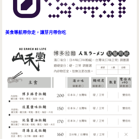
美食導航帶你走，讓芽月帶你吃