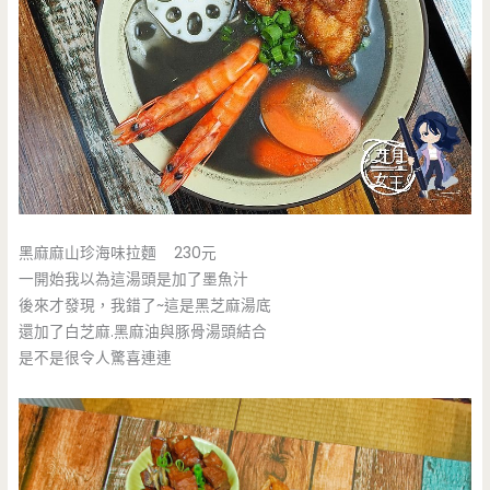
黑麻麻山珍海味拉麵 230元
一開始我以為這湯頭是加了墨魚汁
後來才發現，我錯了~這是黑芝麻湯底
還加了白芝麻.黑麻油與豚骨湯頭結合
是不是很令人驚喜連連