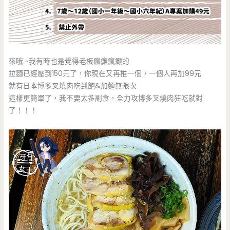
來哦 ~我有時也是覺得老板瘋癲瘋癲的
拉麵已經壓到150元了，你現在又再推一個，一個人再加99元
就有日本博多叉燒肉吃到飽&加麵無限次
這樣更簡單了，我不要太多副食，全力攻博多叉燒肉狂吃就對
了！！！