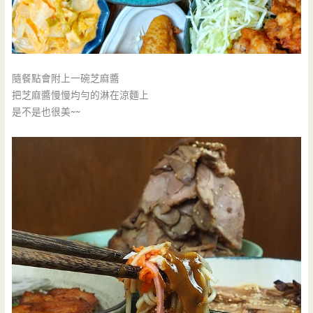
隨餐點會附上一碗芝麻醬
把芝麻醬慢慢均勻的淋在涼麵上
是不是也很美~~