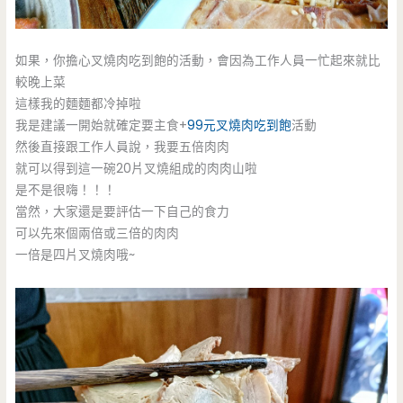
如果，你擔心叉燒肉吃到飽的活動，會因為工作人員一忙起來就比
較晚上菜
這樣我的麵麵都冷掉啦
我是建議一開始就確定要主食+
99元叉燒肉吃到飽
活動
然後直接跟工作人員說，我要五倍肉肉
就可以得到這一碗20片叉燒組成的肉肉山啦
是不是很嗨！！！
當然，大家還是要評估一下自己的食力
可以先來個兩倍或三倍的肉肉
一倍是四片叉燒肉哦~