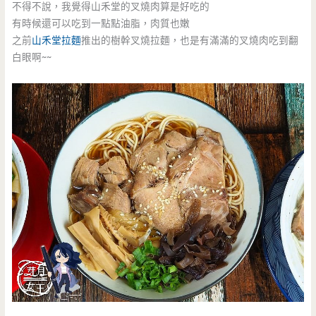
不得不說，我覺得山禾堂的叉燒肉算是好吃的
有時候還可以吃到一點點油脂，肉質也嫩
之前
山禾堂拉麵
推出的樹幹叉燒拉麵，也是有滿滿的叉燒肉吃到翻
白眼啊~~