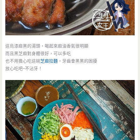
這烏漆麻黑的湯頭，喝起來麻油香氣很明顯
而且黑芝麻對身體很好，可以多吃
也不用擔心吃這碗
芝麻拉麵
，牙齒會黑黑的困擾
放心吃吧~不沾牙！