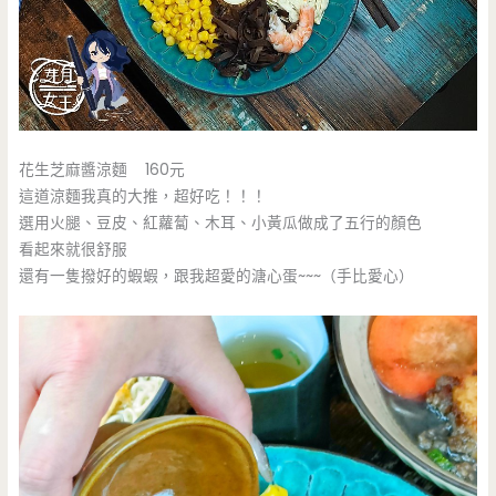
花生芝麻醬涼麵 160元
這道涼麵我真的大推，超好吃！！！
選用火腿、豆皮、紅蘿蔔、木耳、小黃瓜做成了五行的顏色
看起來就很舒服
還有一隻撥好的蝦蝦，跟我超愛的溏心蛋~~~（手比愛心）