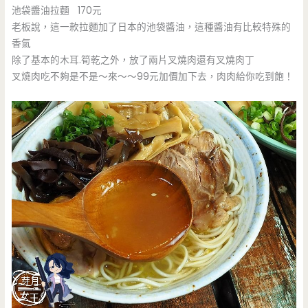
池袋醬油拉麵 170元
老板說，這一款拉麵加了日本的池袋醬油，這種醬油有比較特殊的
香氣
除了基本的木耳.筍乾之外，放了兩片叉燒肉還有叉燒肉丁
叉燒肉吃不夠是不是～來～～99元加價加下去，肉肉給你吃到飽！