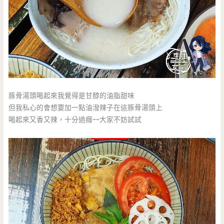
豚骨湯頭喝起來我覺得是甘醇的油脂甜味
但我私心的會想要加一點油潑辣子在這豚骨湯頭上
喝起來又香又辣，十分過癮~~大家不妨試試