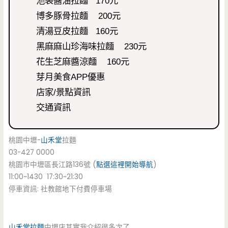
池袋醬油拉麵 170元
博多豚骨拉麵 200元
清湯豆皮拉麵 160元
黑麻麻山珍海味拉麵 230元
花生芝麻醬涼麵 160元
芽月美食APP優惠
店家/景點資訊
交通資訊
桃園中壢-
山禾堂
拉麵
03-427 0000
桃園市中壢區長江路136號 (
點選這裡開始導航
)
11:00~1430 17:30~21:30
停車資訊: 社教館地下付費停車場
山禾堂拉麵
中壢店其實我介紹很多次了