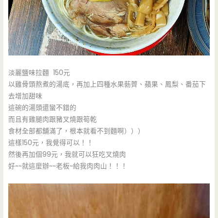
淡麗鹽味拉麵 150元
以雞骨頭熬煮的湯底，再加上四種水果葧薺、蘋果、鳳梨、番茄下
去增加甜味
這碗的湯頭還蠻不錯的
而且有雞腿肉跟豬叉燒跟筍乾
食材全部都舖滿了，根本就看不到麵啊）））
這樣150元，我覺得可以！！
然後再加個99元，我就可以狂吃叉燒肉
好~~就這麼辦~~老板~給我肉肉山！！！