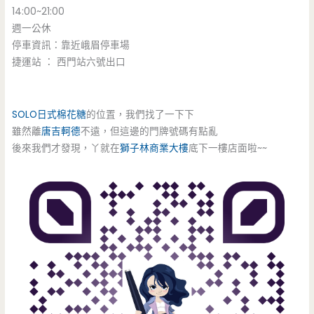
14:00~21:00
週一公休
停車資訊：靠近峨眉停車場
捷運站 ： 西門站六號出口
SOLO
日式棉花糖
的位置，我們找了一下下
雖然離
唐吉軻德
不遠，但這邊的門牌號碼有點亂
後來我們才發現，丫就在
獅子林商業大樓
底下一樓店面啦~~