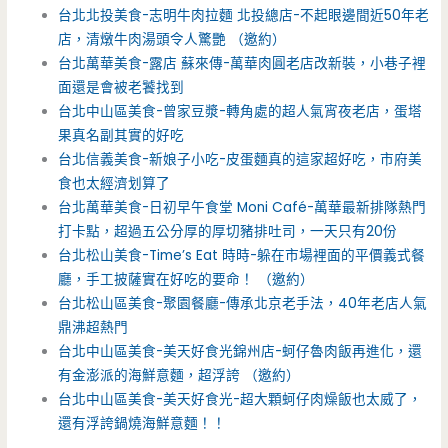
台北北投美食-志明牛肉拉麵 北投總店-不起眼邊間近50年老
店，清燉牛肉湯頭令人驚艷 （邀約）
台北萬華美食-露店 蘇來傳-萬華肉圓老店改新裝，小巷子裡
面還是會被老饕找到
台北中山區美食-曾家豆漿-轉角處的超人氣宵夜老店，蛋塔
果真名副其實的好吃
台北信義美食-新娘子小吃-皮蛋麵真的這家超好吃，市府美
食也太經濟划算了
台北萬華美食-日初早午食堂 Moni Café-萬華最新排隊熱門
打卡點，超過五公分厚的厚切豬排吐司，一天只有20份
台北松山美食-Time’s Eat 時時-躲在市場裡面的平價義式餐
廳，手工披薩實在好吃的要命！ （邀約）
台北松山區美食-聚園餐廳-傳承北京老手法，40年老店人氣
鼎沸超熱門
台北中山區美食-美天好食光錦州店-蚵仔魯肉飯再進化，還
有金澎派的海鮮意麵，超浮誇 （邀約）
台北中山區美食-美天好食光-超大顆蚵仔肉燥飯也太威了，
還有浮誇鍋燒海鮮意麵！！