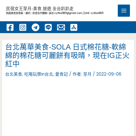
跳
民宿女王芽月-美食.旅遊.全台趴趴走
至
桃園美食部落客，邀約 -民宿合作體驗~ 請洽
cythia0805@gmail.com
//LINE: cythia0805
Main
主
要
Men
內
容
台北萬華美食-SOLA 日式棉花糖 -軟綿
綿的棉花糖可麗餅有吸晴，現在IG正火
紅中
台北美食
,
吃喝玩樂in台北
,
愛食記
/ 作者:
芽月
/
2022-09-06