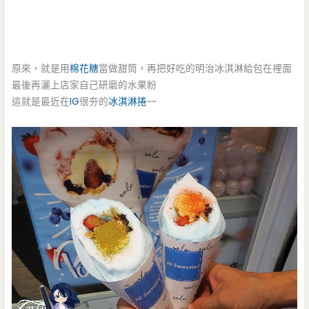
原來，就是用
棉花糖
當做甜筒，再把好吃的明治冰淇淋給包在裡面
最後再灑上店家自己研磨的水果粉
這就是最近在
IG
很夯的
冰淇淋捲
~~