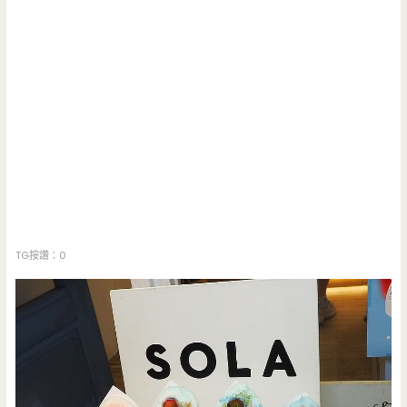
TG按讚：0