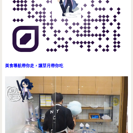
美食導航帶你走，讓芽月帶你吃