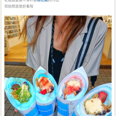
老板說是差不多杯裝
棉花糖
的1.5倍
但拍照就很好看啦