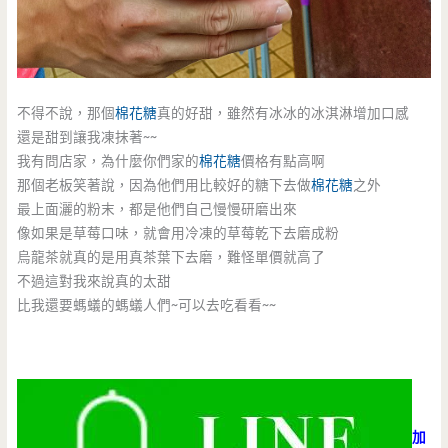
不得不說，那個
棉花糖
真的好甜，雖然有冰冰的冰淇淋增加口感
還是甜到讓我凍抹著~~
我有問店家，為什麼你們家的
棉花糖
價格有點高啊
那個老板笑著說，因為他們用比較好的糖下去做
棉花糖
之外
最上面灑的粉末，都是他們自己慢慢研磨出來
像如果是草莓口味，就會用冷凍的草莓乾下去磨成粉
烏龍茶就真的是用真茶葉下去磨，難怪單價就高了
不過這對我來說真的太甜
比我還要螞蟻的螞蟻人們~可以去吃看看~~
加