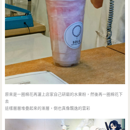
原來是一圈棉花再灑上店家自己研磨的水果粉，然後再一圈棉花下
去
這樣層層堆疊起來的漸層，倒也真像飄逸的雲彩