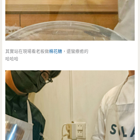
其實站在現場看老板做
棉花糖
，還蠻療癒的
哈哈哈