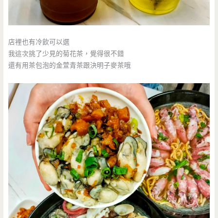
店裡也有冷飲可以選
我這次挑了少見的菊花茶，覺得很不錯
還有用茶包泡的金萱青茶跟決明子麥茶哦