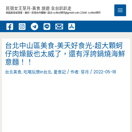
跳
民宿女王芽月-美食.旅遊.全台趴趴走
至
桃園美食部落客，邀約 -民宿合作體驗~ 請洽
cythia0805@gmail.com
//LINE: cythia0805
Main
主
要
Men
內
容
台北中山區美食-美天好食光-超大顆蚵
仔肉燥飯也太威了，還有浮誇鍋燒海鮮
意麵！！
台北美食
,
吃喝玩樂in台北
,
愛食記
/ 作者:
芽月
/
2022-05-18