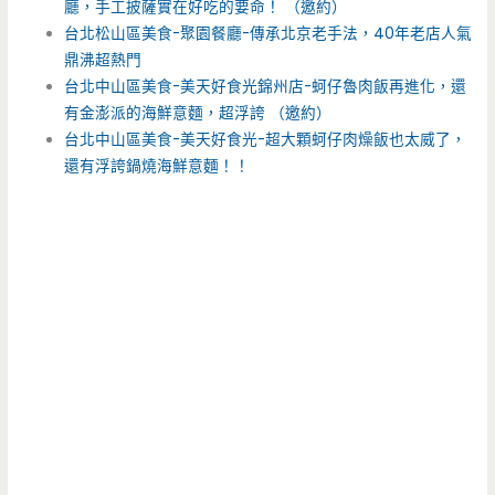
廳，手工披薩實在好吃的要命！ （邀約）
台北松山區美食-聚園餐廳-傳承北京老手法，40年老店人氣
鼎沸超熱門
台北中山區美食-美天好食光錦州店-蚵仔魯肉飯再進化，還
有金澎派的海鮮意麵，超浮誇 （邀約）
台北中山區美食-美天好食光-超大顆蚵仔肉燥飯也太威了，
還有浮誇鍋燒海鮮意麵！！