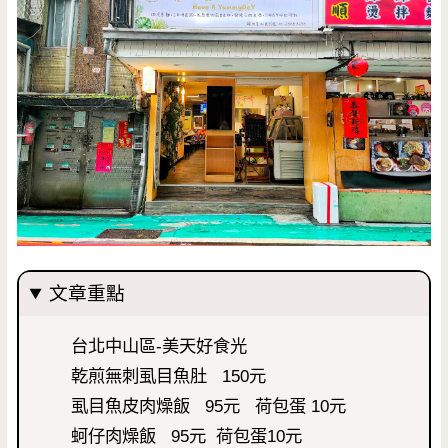
文章重點
台北中山區-美天好食光
乾煎無刺虱目魚肚 150元
虱目魚皮肉燥飯 95元 荷包蛋 10元
蚵仔肉燥飯 95元 荷包蛋10元