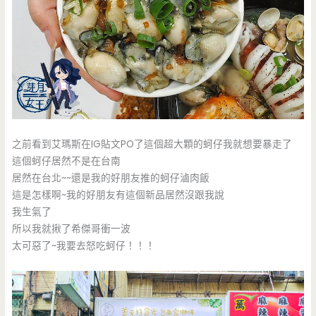
之前看到艾瑪斯在IG貼文PO了這個超大顆的蚵仔我就想要暴走了
這個蚵仔居然不是在台南
居然在台北~~還是我的好朋友推的蚵仔滷肉飯
這是怎樣啊~我的好朋友有這個新品居然沒跟我說
我生氣了
所以我就揪了希傑哥衝一波
太可惡了~我要去怒吃蚵仔！！！