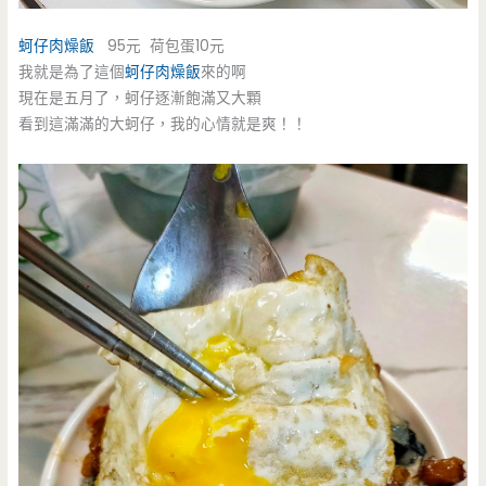
蚵仔肉燥飯
95元 荷包蛋10元
我就是為了這個
蚵仔肉燥飯
來的啊
現在是五月了，蚵仔逐漸飽滿又大顆
看到這滿滿的大蚵仔，我的心情就是爽！！