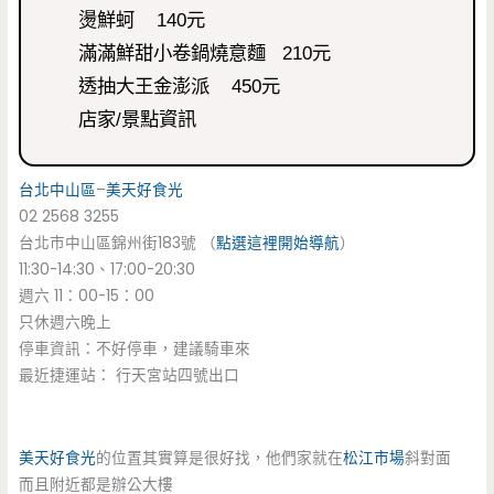
燙鮮蚵 140元
滿滿鮮甜小卷鍋燒意麵 210元
透抽大王金澎派 450元
店家/景點資訊
台北中山區
–
美天好食光
02 2568 3255
台北市中山區錦州街183號 （
點選這裡開始導航
）
11:30-14:30、17:00-20:30
週六 11：00-15：00
只休週六晚上
停車資訊：不好停車，建議騎車來
最近捷運站： 行天宮站四號出口
美天好食光
的位置其實算是很好找，他們家就在
松江市場
斜對面
而且附近都是辦公大樓