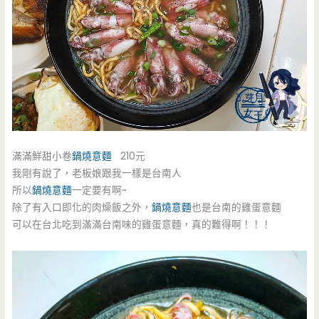
滿滿鮮甜小卷
鍋燒意麵
210元
我剛有說了，老板娘跟我一樣是台南人
所以
鍋燒意麵
一定要有啊~
除了有入口即化的肉燥飯之外，
鍋燒意麵
也是台南的雞蛋意麵
可以在台北吃到滿滿台南味的雞蛋意麵，真的難得啊！！！