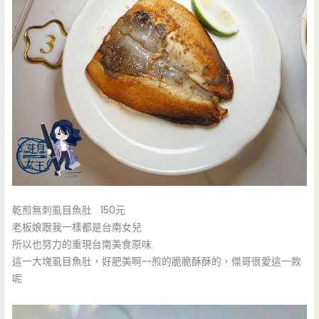
乾煎無刺虱目魚肚 150元
老板娘跟我一樣都是台南女兒
所以也努力的重現台南美食原味
這一大塊虱目魚肚，好肥美啊~~煎的脆脆酥酥的，傑哥很愛這一款
呢