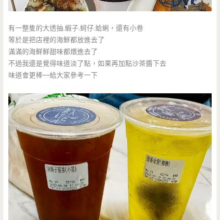
有一整隻的大透抽.蝦子.蚵仔.蛤蜊，還有小卷
等於是把店裡的海鮮都放進去了
滿滿的海鮮鮮甜味都煨進去了
不過我還是覺得味道淡了點，如果再加點沙茶醬下去
味道會更棒~~給大家參考一下