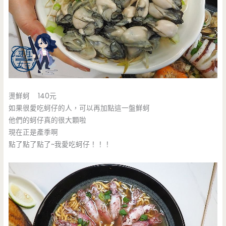
燙鮮蚵 140元
如果很愛吃蚵仔的人，可以再加點這一盤鮮蚵
他們的蚵仔真的很大顆啦
現在正是產季啊
點了點了點了~我愛吃蚵仔！！！