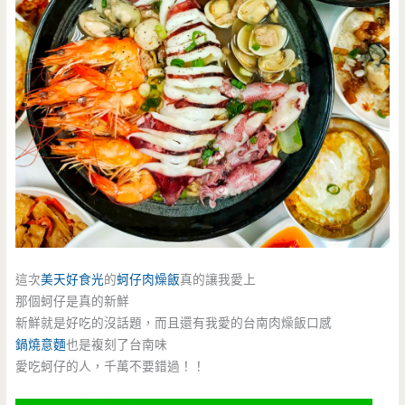
這次
美天好食光
的
蚵仔肉燥飯
真的讓我愛上
那個蚵仔是真的新鮮
新鮮就是好吃的沒話題，而且還有我愛的台南肉燥飯口感
鍋燒意麵
也是複刻了台南味
愛吃蚵仔的人，千萬不要錯過！！