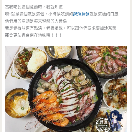
當我吃到這個意麵時，我就知道
嗯~就是這個就是這個，小時候吃到的
鍋燒意麵
就是這樣的口感
他們用的湯頭是每天現熬的大骨湯
我是覺得味道有點淡，老板娘說，可以跟他們要求要加沙茶醬
那會更貼近台南在地味哦！！！