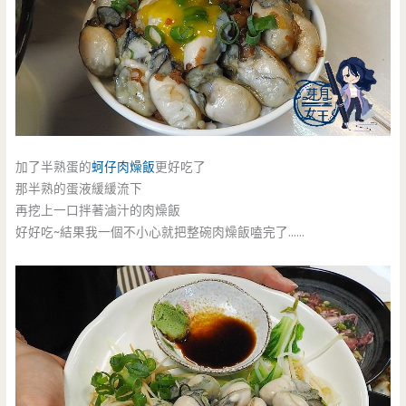
加了半熟蛋的
蚵仔肉燥飯
更好吃了
那半熟的蛋液緩緩流下
再挖上一口拌著滷汁的肉燥飯
好好吃~結果我一個不小心就把整碗肉燥飯嗑完了……