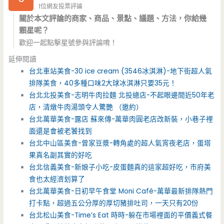
1位網友投票評論
關於本文評論的商家、商品、景點、議題、方法，你給幾
顆星呢？
歡迎一起點擊星號參與評論唷！
延伸閱讀
台北車站美食-30 ice cream (3546冰淇淋)-地下街超人氣
排隊美食，40多種口味2大球冰淇淋只要35元！
台北北投美食-志明牛肉拉麵 北投總店-不起眼邊間近50年老
店，清燉牛肉湯頭令人驚艷 （邀約）
台北萬華美食-露店 蘇來傳-萬華肉圓老店改新裝，小巷子裡
面還是會被老饕找到
台北中山區美食-曾家豆漿-轉角處的超人氣宵夜老店，蛋塔
果真名副其實的好吃
台北信義美食-新娘子小吃-皮蛋麵真的這家超好吃，市府美
食也太經濟划算了
台北萬華美食-日初早午食堂 Moni Café-萬華最新排隊熱門
打卡點，超過五公分厚的厚切豬排吐司，一天只有20份
台北松山美食-Time’s Eat 時時-躲在市場裡面的平價義式餐