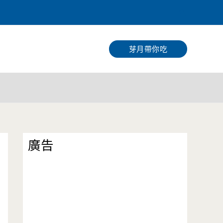
搜
尋
芽月帶你吃
廣告