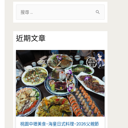
搜
尋
關
鍵
近期文章
字
:
桃園中壢美食-海童日式料理-2026父親節