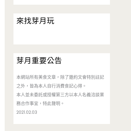
來找芽月玩
芽月重要公告
本網站所有美食文章，除了邀約文會特別註記
之外，皆為本人自行消費食記心得。
本人並未委託或授權第三方以本人名義洽談業
務合作事宜，特此聲明。
2021.02.03