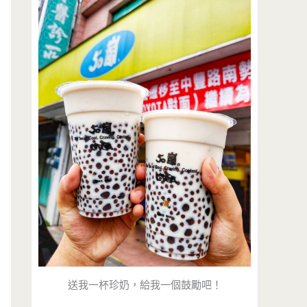
送我一杯珍奶，給我一個鼓勵吧！