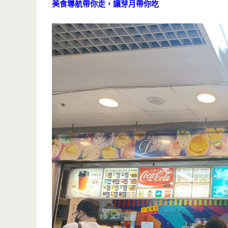
美食導航帶你走，讓芽月帶你吃