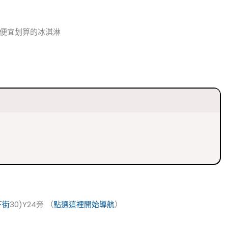
常便宜划算的冰淇淋
下街
30)Y24旁 （
點選這裡開始導航
）