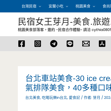
跳
台灣民宿
宜蘭小吃
桃園美食
食尚
至
主
民宿女王芽月-美食.旅遊
要
桃園美食部落客，邀約 -民宿合作體驗~ 請洽
cythia08
內
容
台北車站美食-30 ice c
氣排隊美食，40多種口
台北美食
,
吃喝玩樂in台北
,
愛食記
/ 作者:
芽月
/
202