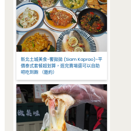
新北土城美食-饗拋拋 (Siam Kaprao)-平
價泰式套餐超划算，逛完賣場還可以自助
吧吃到飽 （邀約）