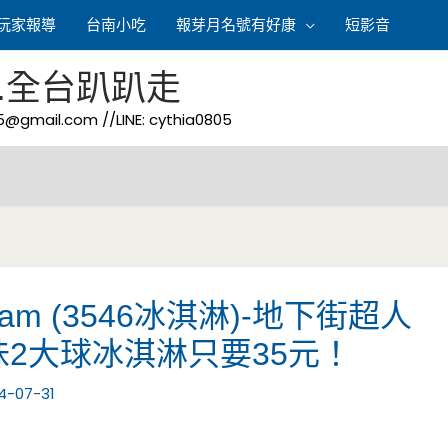
玩家報導
台南小吃
報芽月名號有好康
短影音
.全台趴趴走
05@gmail.com
//LINE: cythia0805
ream (3546冰淇淋)-地下街超人
味2大球冰淇淋只要35元！
4-07-31