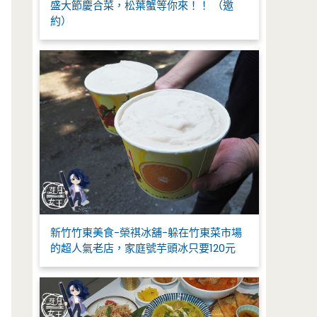
盛大節慶合菜，松葉蟹等你來！！ （邀
約）
新竹竹東美食-榮祺冰舖-躲在竹東菜市場
的超人氣老店，家庭號芋頭冰只要120元