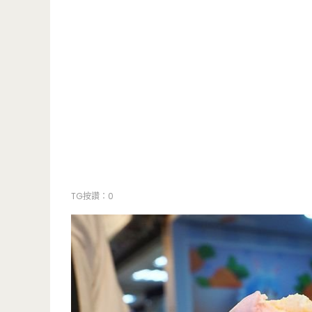
TG按讚：0