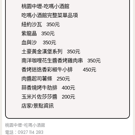
桃園中壢-吃嗎小酒館
吃嗎小酒館完整菜單品項
紐約沙瓦 350元
紫龍晶 350元
血與沙 350元
土豪黃金漢堡系列 350元
南洋咖哩花生醬香烤雞肉串 350元
香烤迷迭香彩椒牛小排 450元
肉醬起司薯條 250元
蒜香燒烤牛肋排 400元
玉米片佐莎莎醬 200元
店家/景點資訊
桃園中壢-吃嗎小酒館
電話：0927 114 283