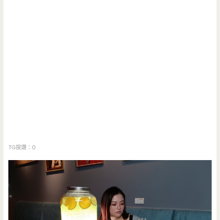
TG按讚：0