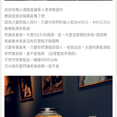
目前吃嗎小酒館最讓客人津津樂道的
應該就是這個壽星桶了吧
因為只要四個人同行，只要付你們的每人低消400元，400元可以
點餐點來折扺掉
然後就會送一大壺11公斤的調酒，這一大壺怎麼喝的完啦~我就問
老板根本就是沒有在管賠不賠錢啊
只要有壽星來，只要你們湊個四個人，他就出這一大壺的壽星酒給
你們喝到爽，是不是很爽 （記得要提早預約）
不然平時單點這一桶要3000元吶
可以送的當然讓老板送啊~~是不是