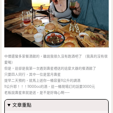
中壢還蠻多家餐酒館的，雖說我很久沒有跑酒吧了 （我真的沒有很
愛喝）
但是，這卻是我第一次遇到壽星禮送的這麼大器的餐酒館了
只要四人同行，其中一位是當月壽星
提早二天預約，就馬上送你一桶容量11公升的調酒
11公升耶！！！11000cc的酒，這一桶現場訂的話要3000元
老板說壽星來就是送，是不是好嗨心啊~~~
文章重點