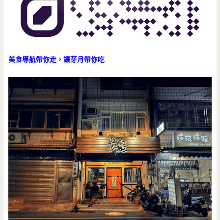
美食導航帶你走，讓芽月帶你吃