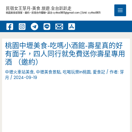
跳
民宿女王芽月-美食.旅遊.全台趴趴走
至
桃園美食部落客，邀約 -民宿合作體驗~ 請洽
cythia0805@gmail.com
//LINE: cythia0805
Main
主
要
Men
內
容
桃園中壢美食-吃嗎小酒館-壽星真的好
有面子，四人同行就免費送你壽星專用
酒 （邀約）
中壢火車站美食
,
中壢美食景點
,
吃喝玩樂in桃園
,
愛食記
/ 作者:
芽
月
/
2024-09-19