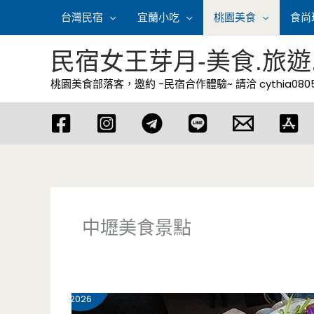
跳
台灣民宿
宜蘭小吃
桃園美食
食尚
至
主
民宿女王芽月-美食.旅遊
要
桃園美食部落客，邀約 -民宿合作體驗~ 請洽
cythia08
內
容
中壢美食景點
7 月
28
2026