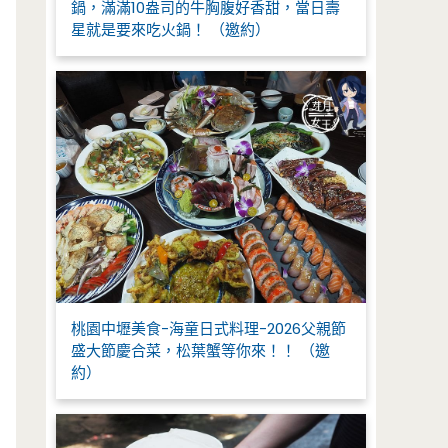
鍋，滿滿10盎司的牛胸腹好香甜，當日壽
星就是要來吃火鍋！ （邀約）
桃園中壢美食-海童日式料理-2026父親節
盛大節慶合菜，松葉蟹等你來！！ （邀
約）