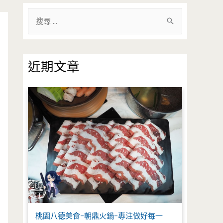
搜
尋
關
鍵
近期文章
字
:
桃園八德美食-朝鼎火鍋-專注做好每一