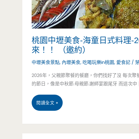
桃園中壢美食-海童日式料理-
來！！ （邀約）
中壢美食景點
,
內壢美食
,
吃喝玩樂in桃園
,
愛食記
/
2026年，父親節聚餐的餐廳，你們找好了沒 每次
的節日，像是中秋節.母親節.謝師宴跟尾牙 而這次中 [
桃
閱讀全文 »
園
中
7 月
8