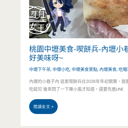
節
盛
大
節
桃園中壢美食-喫餅兵-內壢
慶
好美味呀~
合
中壢下午茶
,
中壢小吃
,
中壢美食景點
,
內壢美食
,
吃喝
菜，
內壢的小巷子內 這家喫餅兵在2026年年初開賣，
吃起司 後來問了一下陳小風才知道，還要先進LINE
松
葉
桃
閱讀全文 »
蟹
園
等