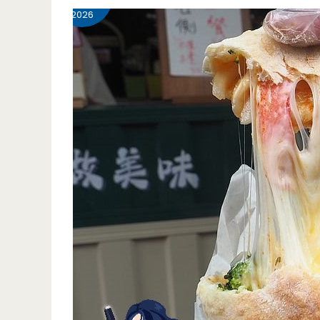
壢
2026
美
食-
海
童
日
式
料
理-2026
父
親