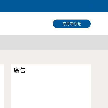
搜
尋
芽月帶你吃
廣告