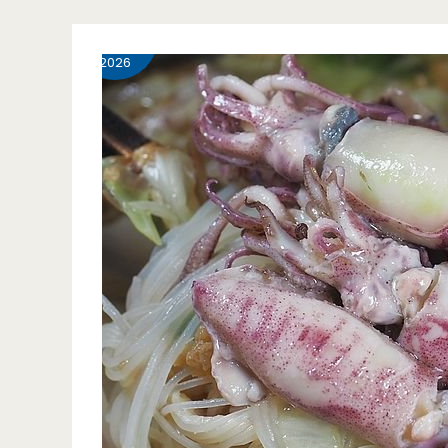
中
6 月
27
你
壢
2026
來！！
美
（邀
食-
約）
喫
餅
兵-
內
壢
小
巷