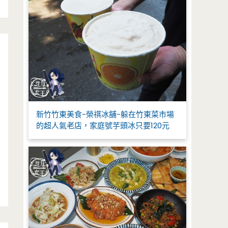
新竹竹東美食-榮祺冰舖-躲在竹東菜市場
的超人氣老店，家庭號芋頭冰只要120元