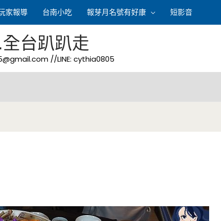
玩家報導
台南小吃
報芽月名號有好康
短影音
.全台趴趴走
05@gmail.com
//LINE: cythia0805