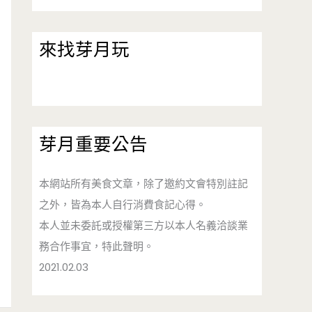
來找芽月玩
芽月重要公告
本網站所有美食文章，除了邀約文會特別註記
之外，皆為本人自行消費食記心得。
本人並未委託或授權第三方以本人名義洽談業
務合作事宜，特此聲明。
2021.02.03