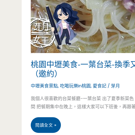
子
裡
面
有
驚
桃園中壢美食-一葉台菜-換季
喜
（邀約）
包，
中壢美食景點
,
吃喝玩樂in桃園
,
愛食記
/
芽月
滿
我個人很喜歡的台菜餐廳-一葉台菜 出了夏季新菜色
間 把餐期集中在晚上，這樣大家可以下班後，再跟
滿
起
桃
閱讀全文 »
司