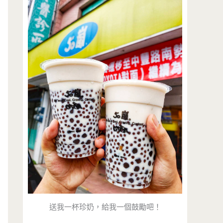
送我一杯珍奶，給我一個鼓勵吧！