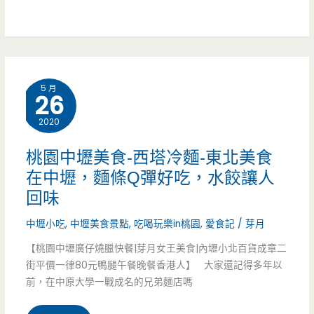
鯛
包
吃
魚
實
燒-
在
5 月
肥
26
大
美
2020
顆
鯛
的
桃園中壢美食-西塔冷麵-東北美食
魚
在中壢，麵條Q彈好吃，水餃讓人
驚
回味
燒
人
中壢小吃
,
中壢美食景點
,
吃喝玩樂in桃園
,
愛食記
/
芽月
好
【桃園中壢廣仔燒臘快餐|芽月女王美食|內壢小北百貨成章二
可
街平價一律80元鴨腿午餐晚餐香港人】 大家還記得多年以
口，
前，在中原大學一戰成名的兄弟麵店嗎
還