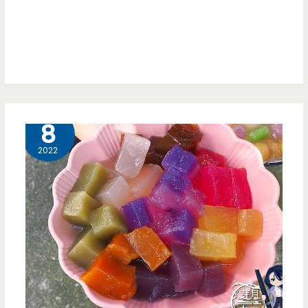
森
林
公
園
旁
3 月
8
不
2022
起
眼
小
店，
限
量