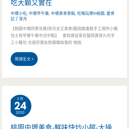
吃大顆又實在
低
可
中壢小吃
,
中壢早午餐
,
中壢美食景點
,
吃喝玩樂in桃園
,
愛食
調
記
/
芽月
以
沒
【桃園中壢四季豆漿|芽月女王美食|龍岡圖書館手工現作小籠
喝
包士校早餐午餐中式中點】 會知道這家在龍岡賣很久的手
有
工小籠包 也是好朋友鈞薇報給我的 她說
扛
桃
閱讀全文 »
棒
園
超
中
人
壢
氣
2 月
24
美
餐
2020
食-
館，
四
鮮
桃園中壢美食-鮮味快炒小館-大操