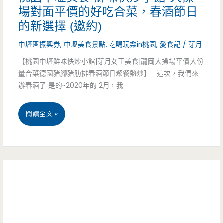
場對面平價的好吃合菜，春酒節日
季
蝦
的新選擇 (邀約)
豆
餛
中壢區振興券
,
中壢美食景點
,
吃喝玩樂in桃園
,
愛食記
/
芽月
漿
飩.
【桃園中壢鮮味快炒小館|芽月女王美食|龍岡大操場平價大份
手
手
量合菜德國豬腳豬肋排春酒節日聚餐熱炒】 這次，我們來
辦春酒了 是的~2020年的 2月，我
工
工
現
水
桃
閱讀全文 »
作
餃
園
小
必
中
籠
點
壢
包-
美
越
食-
包