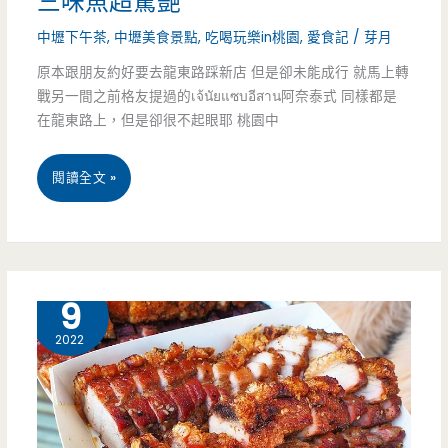
三味魚超驚艷
只
中壢下午茶
,
中壢美食景點
,
吃喝玩樂in桃園
,
愛食記
/
芽月
賣
原本跟朋友約好要去龍東路踩新店 但是卻未能成行 就馬上轉
戰另一間之前格友提過的เจ้นัยแซบอีสาน阿奈泰式 同樣都是
一
在龍東路上，但是卻很不起眼耶 桃園中
種
產
桃
閱讀全文 »
品，
園
卻
中
有
壢
3 月
9
質
美
2022
樸
食-
多
เจ้
汁
นัย