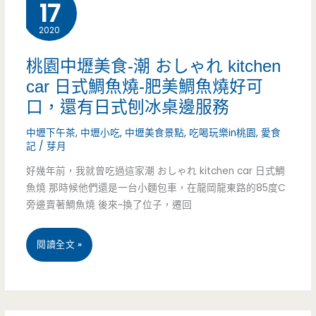
17
美
內
2020
食-
超
馬
隱
桃園中壢美食-潮 おしゃれ kitchen
car 日式鯛魚燒-肥美鯛魚燒好可
蔥
藏
口，還有日式刨冰桌邊服務
餅
版
中壢下午茶
,
中壢小吃
,
中壢美食景點
,
吃喝玩樂in桃園
,
愛食
龍
早
記
/
芽月
東
餐，
好幾年前，我就曾吃過這家潮 おしゃれ kitchen car 日式鯛
魚燒 那時候他們還是一台小麵包車，在龍岡龍東路的85度C
店-
山
旁邊賣著鯛魚燒 後來~換了位子，遷回
忠
東
桃
閱讀全文 »
貞
伯
園
市
伯
中
場
手