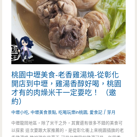
泰
吧
式
吃
奶
到
茶
飽，
老
數
撾
種
桃園中壢美食-老香雞湯燒-從彰化
咖
湯
開店到中壢，雞湯香醇好喝，桃園
啡-
才有的肉燥米干一定要吃！ （邀
底
士
約）
令
校
中壢小吃
,
中壢美食景點
,
吃喝玩樂in桃園
,
愛食記
/
芽月
人
對
中壢龍岡地區，除了米干之外，其實還有很多不錯的美食可
驚
以探索 這次要跟大家推薦的，是從彰化衝上來桃園插旗的老
面