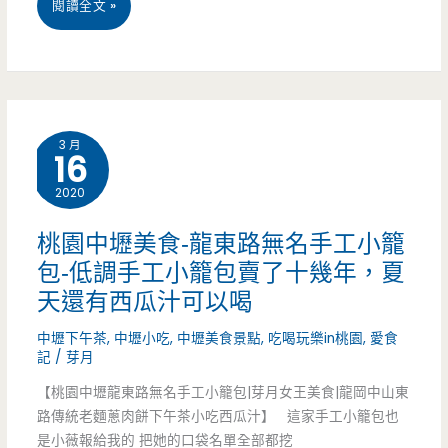
桃
閱讀全文 »
美
園
食
中
在
壢
中
3 月
16
美
壢，
2020
食-
麵
禧
桃園中壢美食-龍東路無名手工小籠
條
包-低調手工小籠包賣了十幾年，夏
年
Q
天還有西瓜汁可以喝
米
彈
中壢下午茶
,
中壢小吃
,
中壢美食景點
,
吃喝玩樂in桃園
,
愛食
干-
記
/
芽月
好
忠
【桃園中壢龍東路無名手工小籠包|芽月女王美食|龍岡中山東
吃，
路傳統老麵蔥肉餅下午茶小吃西瓜汁】 這家手工小籠包也
貞
水
是小薇報給我的 把她的口袋名單全部都挖