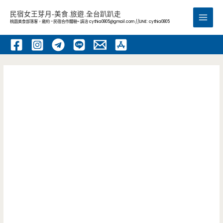
跳
民宿女王芽月-美食.旅遊.全台趴趴走
至
桃園美食部落客，邀約 -民宿合作體驗~ 請洽
cythia0805@gmail.com
//LINE: cythia0805
Main
主
要
Men
內
容