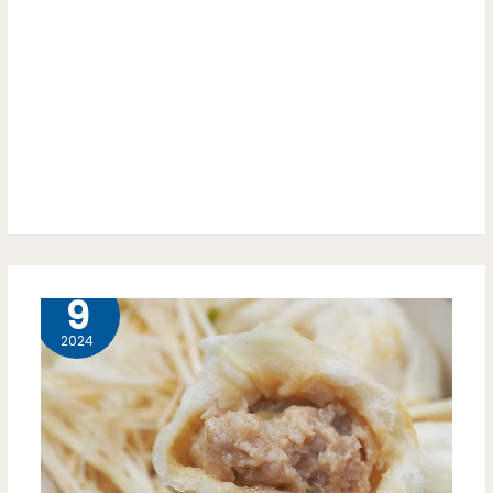
從
飲
彰
料
化
好
開
好
店
喝
到
中
10 月
9
壢，
2024
雞
湯
香
醇