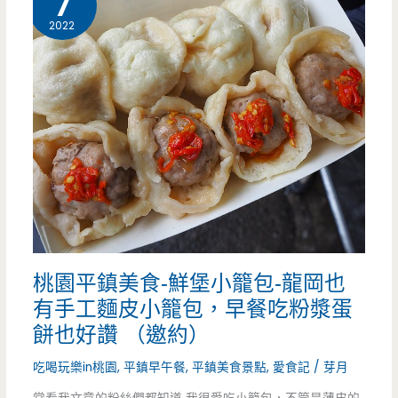
7
美
2022
食-
午
後
巷
弄-
史
上
桃園平鎮美食-鮮堡小籠包-龍岡也
最
有手工麵皮小籠包，早餐吃粉漿蛋
強
餅也好讚 （邀約）
十
吃喝玩樂in桃園
,
平鎮早午餐
,
平鎮美食景點
,
愛食記
/
芽月
色