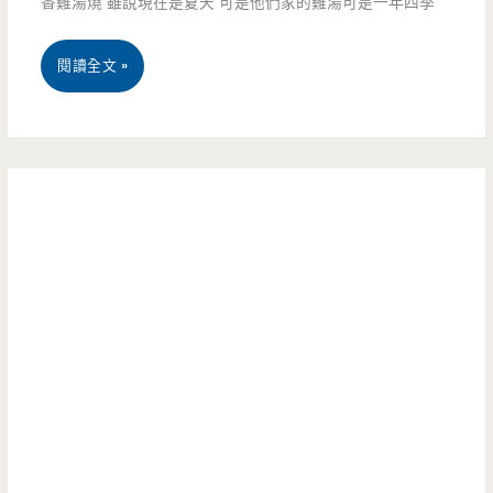
香雞湯燒 雖說現在是夏天 可是他們家的雞湯可是一年四季
艷
亮
（邀
桃
閱讀全文 »
眼
約）
園
的
中
橘
壢
紅
美
色
食-
老
老
厝，
香
袋
雞
裝
湯
泰
燒-
式