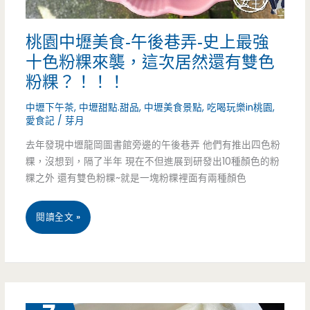
脆
桃園中壢美食-午後巷弄-史上最強
皮
十色粉粿來襲，這次居然還有雙色
烤
粉粿？！！！
豬
中壢下午茶
,
中壢甜點.甜品
,
中壢美食景點
,
吃喝玩樂in桃園
,
肉
愛食記
/
芽月
去年發現中壢龍岡圖書館旁邊的午後巷弄 他們有推出四色粉
超
粿，沒想到，隔了半年 現在不但進展到研發出10種顏色的粉
香
粿之外 還有雙色粉粿~就是一塊粉粿裡面有兩種顏色
的
桃
閱讀全文 »
好
園
吃
中
壢
3 月