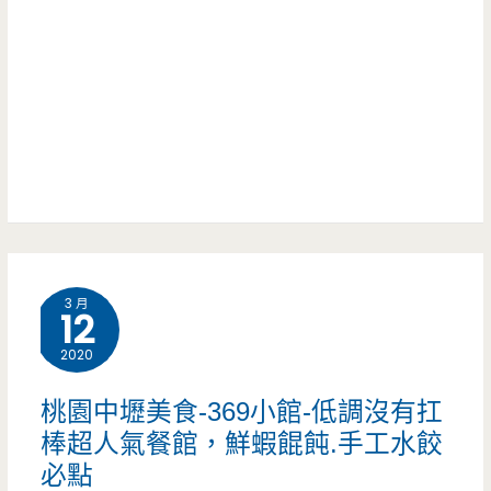
手
好
工
吃
小
耶
籠
包-
低
調
3 月
手
12
工
2020
小
桃園中壢美食-369小館-低調沒有扛
籠
棒超人氣餐館，鮮蝦餛飩.手工水餃
必點
包