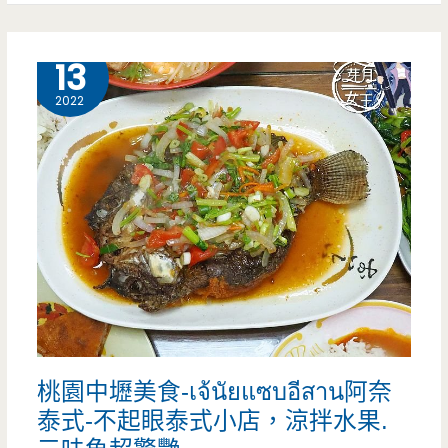
一
平
定
鎮
5 月
13
要
美
2022
吃！
食-
（邀
矮
約）
房
子
天
津
小
桃園中壢美食-เจ้นัยแซบอีสาน阿奈
籠
泰式-不起眼泰式小店，涼拌水果.
包-