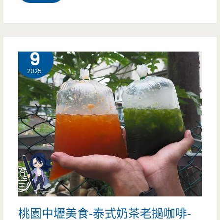
園
中
壢
9 月
9
美
2025
食-
売
鍋-
中
壢
龍
岡
桃園中壢美食-泰式奶茶老撾咖啡-
店-