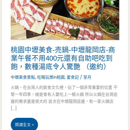
桃園中壢美食-売鍋-中壢龍岡店-商
業午餐不用400元還有自助吧吃到
飽，數種湯底令人驚艷 （邀約）
中壢美食景點
,
吃喝玩樂in桃園
,
愛食記
/
芽月
火鍋，在台灣人的飲食文化裡，佔了一個非常重要的位置 不
管一年四季，總是會有人要吃上一頓火鍋 所以火鍋在台灣這
邊的需求量是很大的 這次在中壢龍岡這邊，有一家火鍋店
[…]
桃
閱讀全文 »