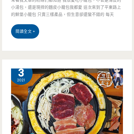
常看我文章的粉絲們都知道 我很愛吃小籠包，不管是薄皮的
小湯包，還是現捍的麵皮小籠包我都愛 這次來到了平東路上
粉
的鮮堡小籠包 只賣三樣產品，但生意卻還蠻不錯的 每天
粿
來
桃
閱讀全文 »
襲，
園
這
平
次
鎮
11 月
3
居
美
2021
然
食-
還
鮮
有
堡
雙
小
色
籠