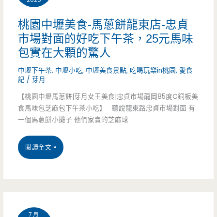
食-
龍
桃園中壢美食-馬蔥餅龍東店-忠貞
市場對面的好吃下午茶，25元馬味
岡
包實在大顆的驚人
中
中壢下午茶
,
中壢小吃
,
中壢美食景點
,
吃喝玩樂in桃園
,
愛食
式
記
/
芽月
早
【桃園中壢馬蔥餅|芽月女王美食|忠貞市場龍岡85度C銅板美
食馬味包芝麻包下午茶小吃】 聽說龍東路忠貞市場對面 有
餐-
一個馬蔥餅小攤子 他們家賣的芝麻球
龍
桃
閱讀全文 »
岡
園
菜
中
市
壢
場
7 月