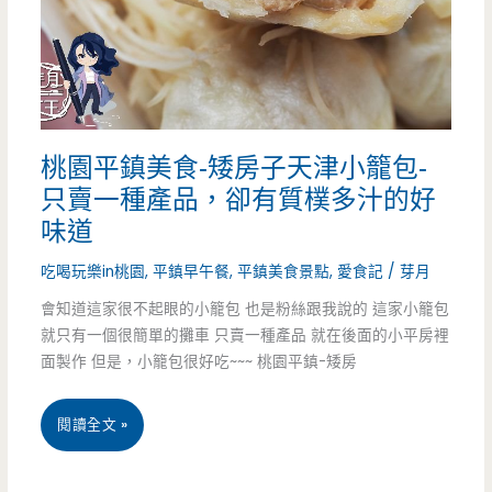
好
喝，
桃
桃園平鎮美食-矮房子天津小籠包-
園
只賣一種產品，卻有質樸多汁的好
才
味道
有
吃喝玩樂in桃園
,
平鎮早午餐
,
平鎮美食景點
,
愛食記
/
芽月
的
會知道這家很不起眼的小籠包 也是粉絲跟我說的 這家小籠包
肉
就只有一個很簡單的攤車 只賣一種產品 就在後面的小平房裡
面製作 但是，小籠包很好吃~~~ 桃園平鎮-矮房
燥
米
桃
閱讀全文 »
干
園