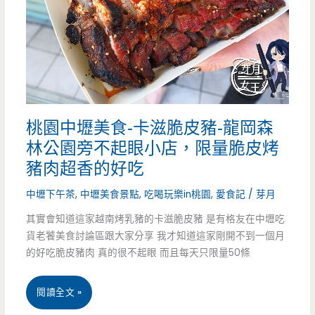
的
แซบ
好
อีสาน
味
阿
道
奈
桃園中壢美食-卡滋脆皮豬-龍岡森
泰
林公園旁不起眼小店，限量脆皮烤
式-
豬肉超香的好吃
不
中壢下午茶
,
中壢美食景點
,
吃喝玩樂in桃園
,
愛食記
/
芽月
起
其實會知道這家越南烤乳豬的卡滋脆皮豬 是有格友在中壢吃
貨老饕美食討論區跟大家分享 我才知道這家剛開不到一個月
眼
的好吃脆皮豬肉 真的很不起眼 而且每天只限量50條
泰
式
桃
閱讀全文 »