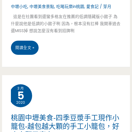
中壢小吃
,
中壢美食景點
,
吃喝玩樂in桃園
,
愛食記
/
芽月
賣
這是在社團看到還蠻多格友在推薦的低調隱藏版小館子 為
了
什麼說他是低調的小館子咧 因為，根本沒有扛棒 我開車過去
十
還MISS掉 想說怎麼沒有看到招牌咧
幾
桃
閱讀全文 »
年，
園
夏
中
天
壢
還
3 月
5
美
有
2020
食-369
西
小
桃園中壢美食-四季豆漿手工現作小
瓜
籠包-越包越大顆的手工小籠包，好
館-
汁