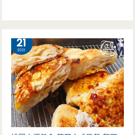
約）
平
價
韓
9 月
21
式
2021
料
理
超
划
算，
不
用