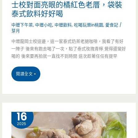
士校對面亮眼的橘紅色老厝，袋裝
商
泰式飲料好好喝
業
中壢下午茶
,
中壢小吃
,
中壢飲料
,
吃喝玩樂in桃園
,
愛食記
/
芽月
午
中壢龍岡士校這邊，這一家泰式奶茶老撾咖啡，我看了有好
餐
一陣子 後來有跑去喝了一次，點了泰式玫瑰青檸 覺得還蠻好
不
喝的 後來要再拍就一直找不到時間 這次趁著任任有提早
用
桃
閱讀全文 »
400
園
元
中
還
壢
7 月
16
有
美
2025
自
食-
助