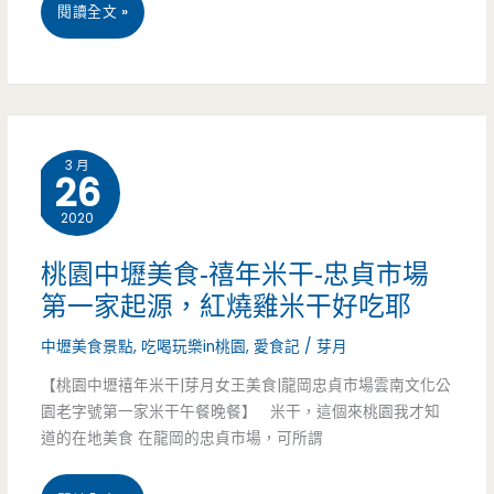
桃
閱讀全文 »
有
園
日
中
式
壢
刨
3 月
26
美
冰
2020
食-
桌
西
桃園中壢美食-禧年米干-忠貞市場
邊
第一家起源，紅燒雞米干好吃耶
塔
服
中壢美食景點
,
吃喝玩樂in桃園
,
愛食記
/
芽月
冷
務
【桃園中壢禧年米干|芽月女王美食|龍岡忠貞市場雲南文化公
麵-
園老字號第一家米干午餐晚餐】 米干，這個來桃園我才知
東
道的在地美食 在龍岡的忠貞市場，可所謂
北