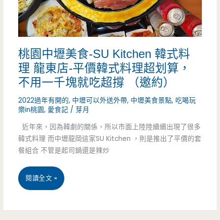
粉
包-
粿？！！！
龍
桃園中壢美食-SU Kitchen 韓式料
岡
理 龍東店-平價韓式料理超划算，
也
不用一千塊就吃超撐 （邀約）
有
2022過年有開的
,
中壢可以外送外帶
,
中壢美食景點
,
吃喝玩
樂in桃園
,
愛食記
/
芽月
手
近年來，因為韓劇的關係，所以市面上陸陸續續出現了很多
工
韓式料理 而中壢龍岡這家SU Kitchen ，則是推出了平價的套
麵
餐組合 不管是起司鍋還是辣炒
皮
桃
閱讀全文 »
小
園
籠
中