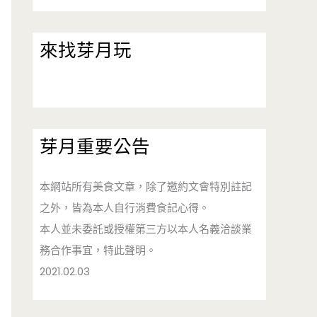
來找芽月玩
芽月重要公告
本網站所有美食文章，除了邀約文會特別註記
之外，皆為本人自行消費食記心得。
本人並未委託或授權第三方以本人名義洽談業
務合作事宜，特此聲明。
2021.02.03