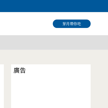
搜
尋
芽月帶你吃
廣告