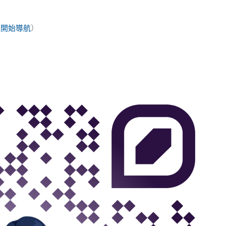
裡開始導航
）
）