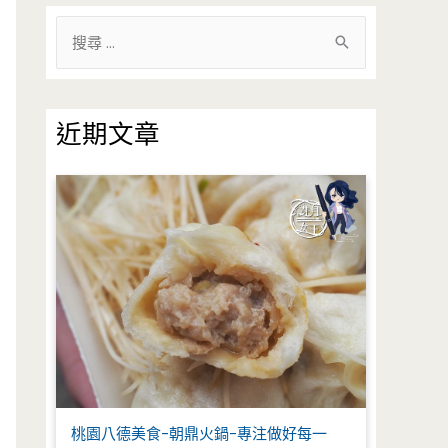
搜
尋
關
鍵
近期文章
字
:
桃園八德美食-朝鼎火鍋-專注做好每一