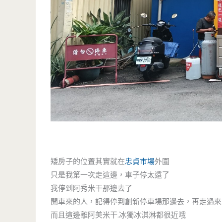
矮房子的位置其實就在
忠貞市場
外圍
只是我第一次走這邊，車子停太遠了
我停到阿秀米干那邊去了
開車來的人，記得停到創新停車場那邊去，再走過來
而且這邊離阿美米干.冰獨冰淇淋都很近哦