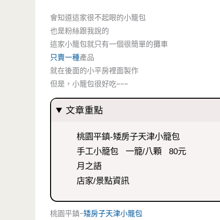
會知道這家很不起眼的小籠包
也是粉絲跟我說的
這家小籠包就只有一個很簡單的攤車
只賣一種
產品
就在後面的小平房裡面製作
但是，小籠包很好吃~~~
文章重點
桃園平鎮-矮房子天津小籠包
手工小籠包 一籠/八顆 80元
月之語
店家/景點資訊
桃園平鎮-
矮房子天津小籠包