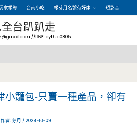
玩家報導
台南小吃
報芽月名號有好康
短影音
.全台趴趴走
05@gmail.com
//LINE: cythia0805
津小籠包-只賣一種產品，卻有
 作者:
芽月
/
2024-10-09