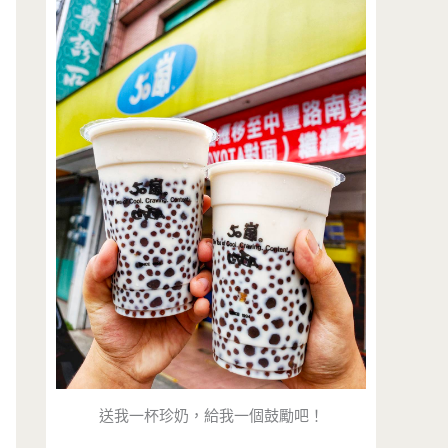
送我一杯珍奶，給我一個鼓勵吧！