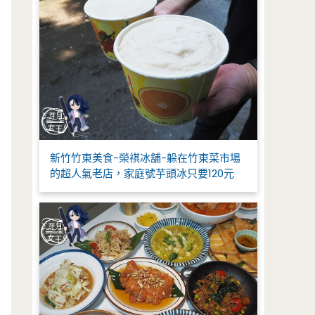
新竹竹東美食-榮祺冰舖-躲在竹東菜市場
的超人氣老店，家庭號芋頭冰只要120元