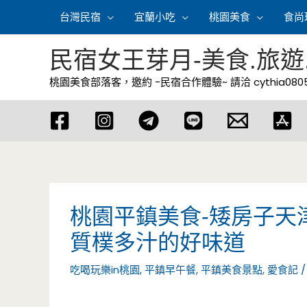
跳
台灣民宿
宜蘭小吃
桃園美食
食尚
至
主
民宿女王芽月-美食.旅遊
要
桃園美食部落客，邀約 -民宿合作體驗~ 請洽
cythia08
內
容
桃園平鎮美食-矮房子天
質樸多汁的好味道
吃喝玩樂in桃園
,
平鎮早午餐
,
平鎮美食景點
,
愛食記
/