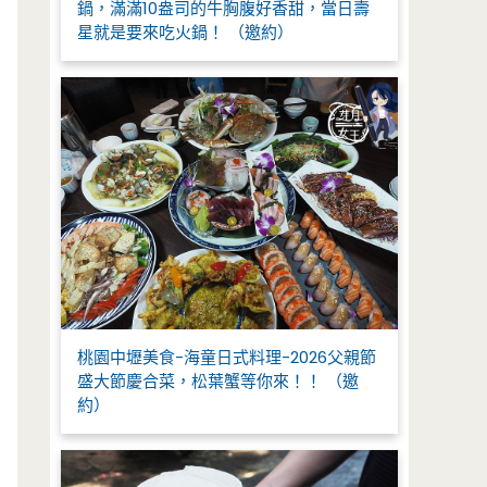
鍋，滿滿10盎司的牛胸腹好香甜，當日壽
星就是要來吃火鍋！ （邀約）
桃園中壢美食-海童日式料理-2026父親節
盛大節慶合菜，松葉蟹等你來！！ （邀
約）