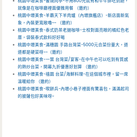
桃園中壢美食-饗燒肉亭-不用800元就有和牛牛排吃到飽，
就像是在咖啡廳裡面優雅用餐 （邀約）
桃園中壢美食-羊霸天下羊肉爐（內壢旗艦店）-新店面新氣
象，內裝更寬敞嚕~~ （邀約）
桃園中壢美食-泰式奶茶老撾咖啡-士校對面亮眼的橘紅色老
厝，袋裝泰式飲料好好喝
桃園中壢美食-滿穗園 手路台灣菜-5000元合菜份量大，道
道都是硬菜呀~~（邀約）
桃園中壢美食-一葉 台灣菜/宴客-在中午也可以吃到有質感
的熱炒台菜，開幕九折優惠好划算 （邀約）
桃園中壢美食-禧園 台菜/海鮮料理-在這個城市裡，留一席
溫暖給你 （邀約）
桃園中壢美食-喫餅兵-內壢小巷子裡面有驚喜包，滿滿起司
的披薩包好美味呀~