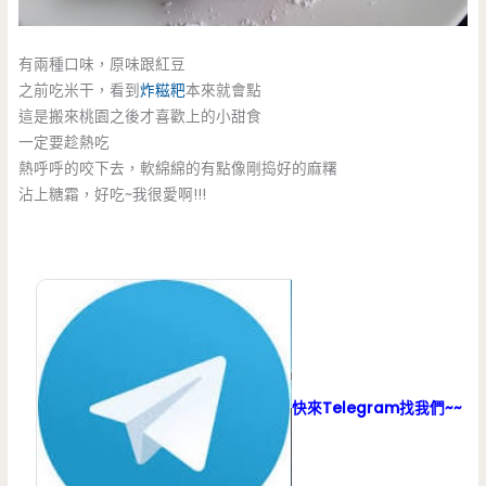
有兩種口味，原味跟紅豆
之前吃米干，看到
炸糍粑
本來就會點
這是搬來桃園之後才喜歡上的小甜食
一定要趁熱吃
熱呼呼的咬下去，軟綿綿的有點像剛捣好的麻糬
沾上糖霜，好吃~我很愛啊!!!
快來Telegram找我們~~