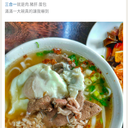
三合一
就是肉.豬肝.蛋包
滿滿一大碗真的讓我嚇到