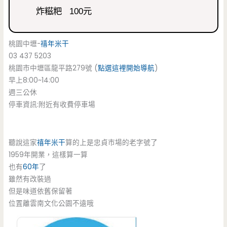
炸糍粑 100元
桃園中壢-
禧年米干
03 437 5203
桃園市中壢區龍平路279號 (
點選這裡開始導航
)
早上8:00~14:00
週三公休
停車資訊:附近有收費停車場
聽說這家
禧年米干
算的上是忠貞市場的老字號了
1959年開業，這樣算一算
也有
60年
了
雖然有改裝過
但是味道依舊保留著
位置離雲南文化公園不遠哦