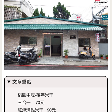
文章重點
桃園中壢-禧年米干
三合一 70元
紅燒燜雞米干 90元