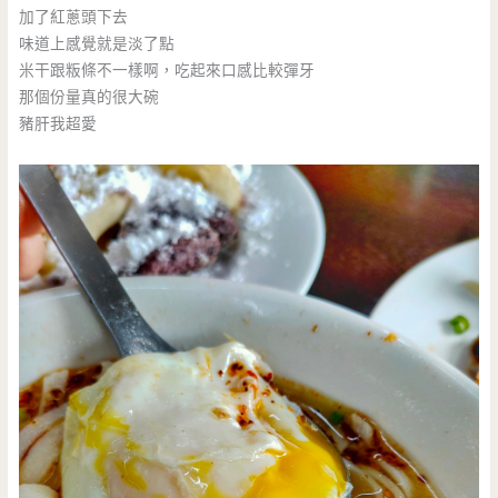
加了紅蔥頭下去
味道上感覺就是淡了點
米干跟粄條不一樣啊，吃起來口感比較彈牙
那個份量真的很大碗
豬肝我超愛