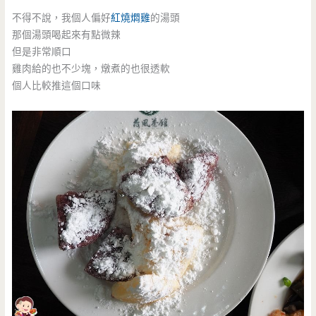
不得不說，我個人偏好
紅燒燜雞
的湯頭
那個湯頭喝起來有點微辣
但是非常順口
雞肉給的也不少塊，燉煮的也很透軟
個人比較推這個口味