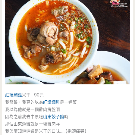
紅燒燜雞
米干 90元
我發誓，我真的以為
紅燒燜雞
是一道菜
我以為他就是一個雞肉拚盤啊
因為之前我去中原吃
山東餃子館
時
那個山東燒雞就是一盤雞肉咩
我怎麼知道這邊是米干的口味……(抱頭痛哭)