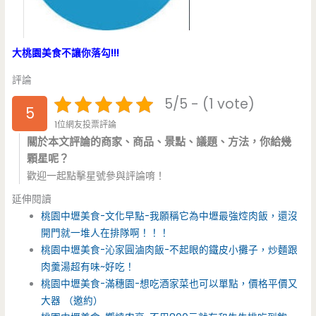
大桃園美食不讓你落勾!!!
評論
5/5 - (1 vote)
5
1位網友投票評論
關於本文評論的商家、商品、景點、議題、方法，你給幾
顆星呢？
歡迎一起點擊星號參與評論唷！
延伸閱讀
桃園中壢美食-文化早點-我願稱它為中壢最強焢肉飯，還沒
開門就一堆人在排隊啊！！！
桃園中壢美食-沁家圓滷肉飯-不起眼的鐵皮小攤子，炒麵跟
肉羹湯超有味~好吃！
桃園中壢美食-滿穗園-想吃酒家菜也可以單點，價格平價又
大器 （邀約）