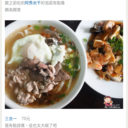
跟之前吃的
阿秀米干
的泡菜有點像
頗為開胃
三合一
70元
我有點訝異，這也太大碗了吧