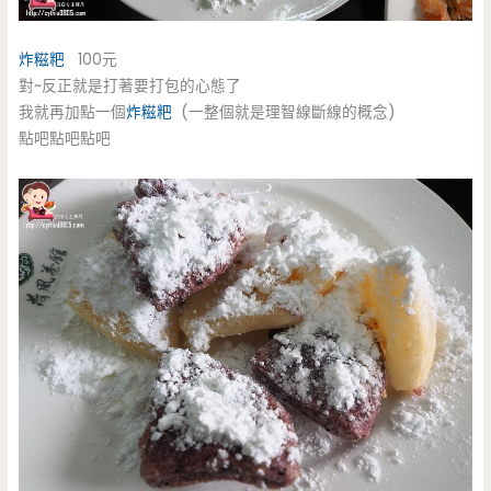
炸糍粑
100元
對~反正就是打著要打包的心態了
我就再加點一個
炸糍粑
(一整個就是理智線斷線的概念)
點吧點吧點吧