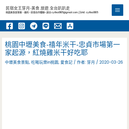
跳
民宿女王芽月-美食.旅遊.全台趴趴走
至
桃園美食部落客，邀約 -民宿合作體驗~ 請洽
cythia0805@gmail.com
//LINE: cythia0805
Main
主
要
Men
內
容
桃園中壢美食-禧年米干-忠貞市場第一
家起源，紅燒雞米干好吃耶
中壢美食景點
,
吃喝玩樂in桃園
,
愛食記
/ 作者:
芽月
/
2020-03-26