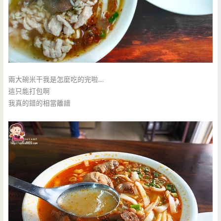
兩大碗米干我是怎麼吃的完啦….
這只能打包啊
我真的錯的相當離譜