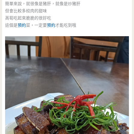
簡單來說，就很像是豬肝，就像是炒豬肝
但會比較多絞肉的甜味
萵筍吃起來脆脆的很好吃
這個是
預約
菜，一定要
預約
才能吃到哦