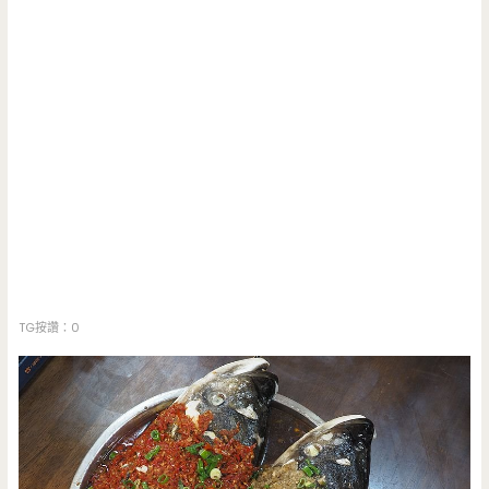
TG按讚：0