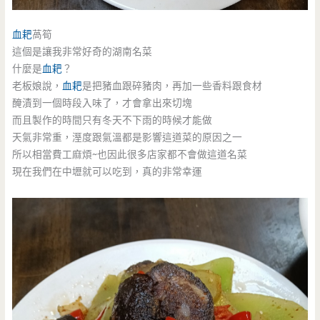
血耙
萵筍
這個是讓我非常好奇的湖南名菜
什麼是
血耙
？
老板娘說，
血耙
是把豬血跟碎豬肉，再加一些香料跟食材
醃漬到一個時段入味了，才會拿出來切塊
而且製作的時間只有冬天不下雨的時候才能做
天氣非常重，溼度跟氣溫都是影響這道菜的原因之一
所以相當費工麻煩~也因此很多店家都不會做這道名菜
現在我們在中壢就可以吃到，真的非常幸運