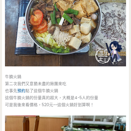
牛腩火鍋
第二次我們又意猶未盡的揪團來吃
也事先
預約
點了這個牛腩火鍋
這個牛腩火鍋的份量真的超大，大概是4-5人的份量
可是我後來看價格，520元~~這個火鍋好划算啊！