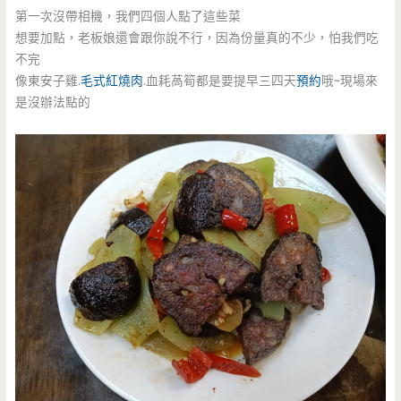
第一次沒帶相機，我們四個人點了這些菜
想要加點，老板娘還會跟你說不行，因為份量真的不少，怕我們吃
不完
像東安子雞.
毛式紅燒肉
.血耗萵筍都是要提早三四天
預約
哦~現場來
是沒辦法點的