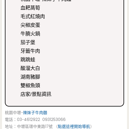
血耙萵筍
毛式紅燒肉
尖椒皮蛋
牛腩火鍋
茄子堡
牙籤牛肉
跳跳蛙
酸溜大白
湖南豬腳
雙椒魚頭
店家/景點資訊
桃園中壢-
辣妹子
牛肉麵
電話：03-4612922 0931253066
地址：中壢區環中東路17號 （
點選這裡開始導航
）