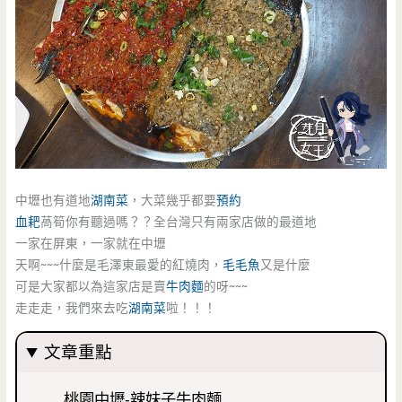
中壢也有道地
湖南菜
，大菜幾乎都要
預約
血耙
萵筍你有聽過嗎？？全台灣只有兩家店做的最道地
一家在屏東，一家就在中壢
天啊~~~什麼是毛澤東最愛的紅燒肉，
毛毛魚
又是什麼
可是大家都以為這家店是賣
牛肉麵
的呀~~~
走走走，我們來去吃
湖南菜
啦！！！
文章重點
桃園中壢-辣妹子牛肉麵