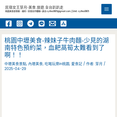
跳
民宿女王芽月-美食.旅遊.全台趴趴走
至
桃園美食部落客，邀約 -民宿合作體驗~ 請洽
cythia0805@gmail.com
//LINE: cythia0805
Main
主
要
Men
內
容
桃園中壢美食-辣妹子牛肉麵-少見的湖
南特色預約菜，血耙萵筍太難看到了
啊！！
中壢美食景點
,
內壢美食
,
吃喝玩樂in桃園
,
愛食記
/ 作者:
芽月
/
2025-04-29