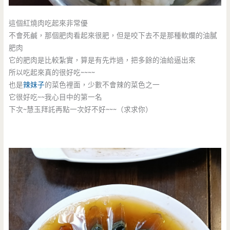
這個紅燒肉吃起來非常優
不會死鹹，那個肥肉看起來很肥，但是咬下去不是那種軟爛的油膩
肥肉
它的肥肉是比較紮實，算是有先炸過，把多餘的油給逼出來
所以吃起來真的很好吃~~~~
也是
辣妹子
的菜色裡面，少數不會辣的菜色之一
它很好吃~~我心目中的第一名
下次~慧玉拜託再點一次好不好~~~（求求你）