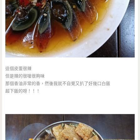
這個皮蛋很辣
但是辣的很嗆很夠味
那個香油非常的香，然後我就不自覺又扒了好幾口白飯
超下飯的呀！！！