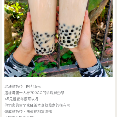
珍珠鮮奶茶 1杯/45元
這樣滿滿一大杯700CC的珍珠鮮奶茶
45元我覺得很可以呀
他們家的古早味紅茶本身就熬煮的很有味
做成鮮奶茶，味道也相當濃郁