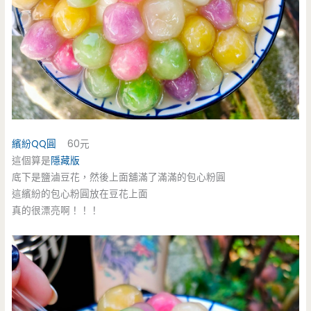
繽紛QQ圓
60元
這個算是
隱藏版
底下是鹽滷豆花，然後上面舖滿了滿滿的包心粉圓
這繽紛的包心粉圓放在豆花上面
真的很漂亮啊！！！