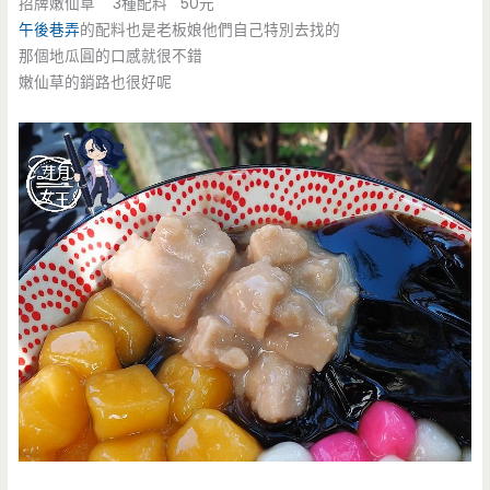
招牌嫩仙草 3種配料 50元
午後巷弄
的配料也是老板娘他們自己特別去找的
那個地瓜圓的口感就很不錯
嫩仙草的銷路也很好呢