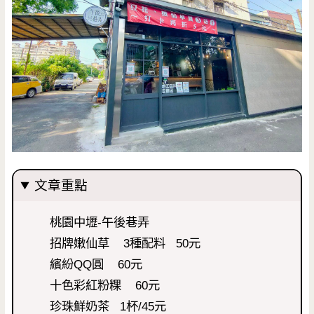
文章重點
桃園中壢-午後巷弄
招牌嫩仙草 3種配料 50元
繽紛QQ圓 60元
十色彩紅粉粿 60元
珍珠鮮奶茶 1杯/45元