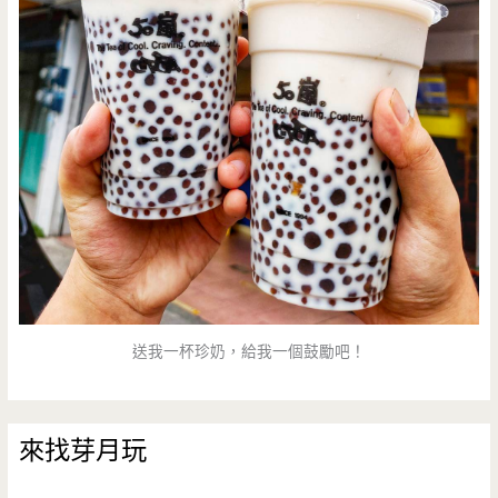
送我一杯珍奶，給我一個鼓勵吧！
來找芽月玩