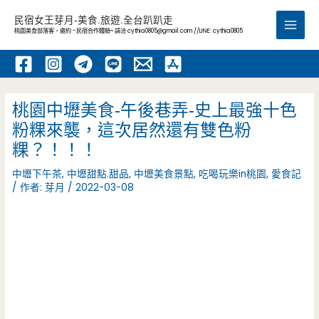
跳
民宿女王芽月-美食.旅遊.全台趴趴走
至
桃園美食部落客，邀約 -民宿合作體驗~ 請洽
cythia0805@gmail.com
//LINE: cythia0805
Main
主
要
Men
內
容
桃園中壢美食-午後巷弄-史上最強十色
粉粿來襲，這次居然還有雙色粉
粿？！！！
中壢下午茶
,
中壢甜點.甜品
,
中壢美食景點
,
吃喝玩樂in桃園
,
愛食記
/ 作者:
芽月
/
2022-03-08