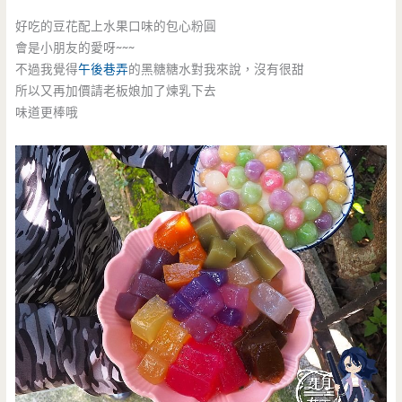
好吃的豆花配上水果口味的包心粉圓
會是小朋友的愛呀~~~
不過我覺得
午後巷弄
的黑糖糖水對我來說，沒有很甜
所以又再加價請老板娘加了煉乳下去
味道更棒哦