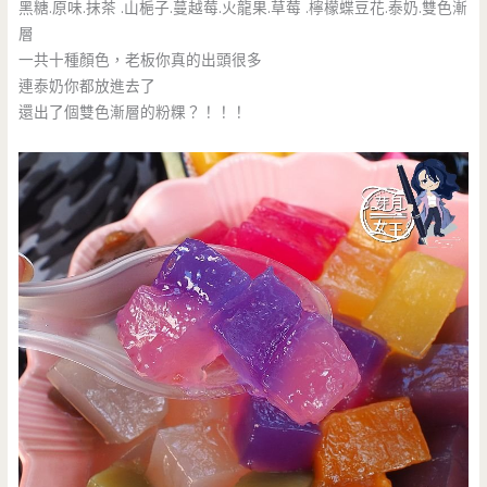
黑糖.原味.抹茶 .山梔子.蔓越莓.火龍果.草莓 .檸檬蝶豆花.泰奶.雙色漸
層
一共十種顏色，老板你真的出頭很多
連泰奶你都放進去了
還出了個雙色漸層的粉粿？！！！