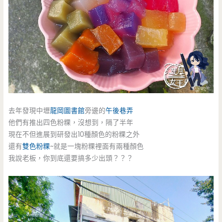
去年發現中壢
龍岡圖書館
旁邊的
午後巷弄
他們有推出四色粉粿，沒想到，隔了半年
現在不但進展到研發出10種顏色的粉粿之外
還有
雙色粉粿
~就是一塊粉粿裡面有兩種顏色
我說老板，你到底還要搞多少出頭？？？