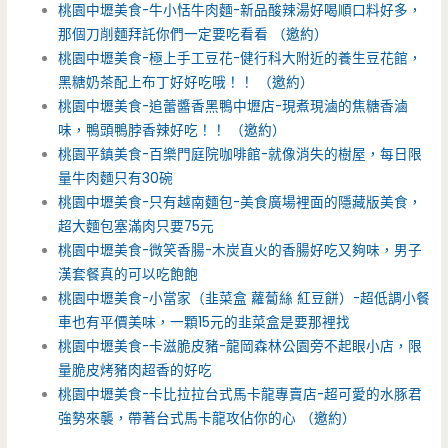
桃園中壢美食-牛小恬牛肉麵-新品酸辣湯好喝順口料好多，
那個刀削麵拜託你們一定要吃看看 （邀約）
桃園中壢美食-極上手工豆花-健行科大附近的養生豆花館，
黑糖奶茶配上布丁好好吃哦！！ （邀約）
桃園中壢美食-追蕾醬香黑鴨中壢店-現煮現滷的焦糖香滷
味，鴨頭鴨脖香辣好吃！！ （邀約）
桃園平鎮美食-百樂門庭院咖啡館-就像消失的樹屋，每日限
量牛肉麵只有30碗
桃園中壢美食-只有越南麵包-美食廣場裡面的隱藏版美食，
超大麵包塞滿肉只要75元
桃園中壢美食-微笑香腸-木炭直火的香腸好吃又夠味，男子
漢套餐真的可以吃飽飽
桃園中壢美食-小當家（韭菜盒 蘿蔔絲 紅豆餅）-超低調小餐
車也有平價美味，一顆15元的韭菜盒是要那裡找
桃園中壢美食-卡滋脆皮豬-龍岡森林公園旁不起眼小店，限
量脆皮烤豬肉超香的好吃
桃園中壢美食-卡比拉拉台式馬卡龍專賣店-超可愛的水豚君
強勢來襲，帶著台式馬卡龍攻佔你的心 （邀約）