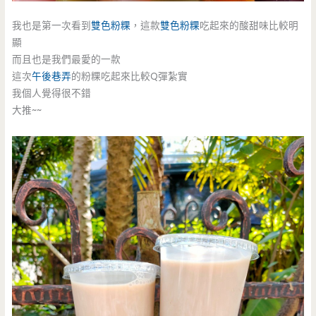
我也是第一次看到
雙色粉粿
，這款
雙色粉粿
吃起來的酸甜味比較明
顯
而且也是我們最愛的一款
這次
午後巷弄
的粉粿吃起來比較Q彈紮實
我個人覺得很不錯
大推~~