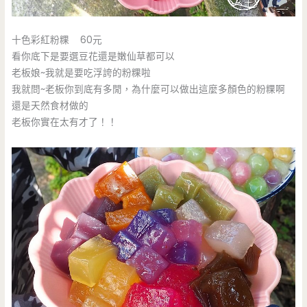
十色彩紅粉粿 60元
看你底下是要選豆花還是嫩仙草都可以
老板娘~我就是要吃浮誇的粉粿啦
我就問~老板你到底有多閒，為什麼可以做出這麼多顏色的粉粿啊
還是天然食材做的
老板你實在太有才了！！