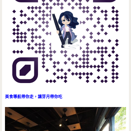
美食導航帶你走，讓芽月帶你吃