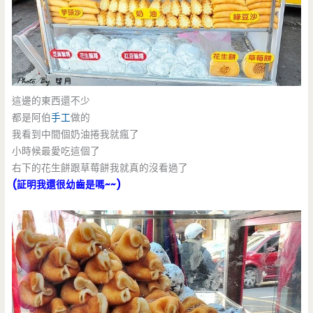
這邊的東西還不少
都是阿伯
手工
做的
我看到中間個奶油捲我就瘋了
小時候最愛吃這個了
右下的花生餅跟草莓餅我就真的沒看過了
(証明我還很幼齒是嗎~~)