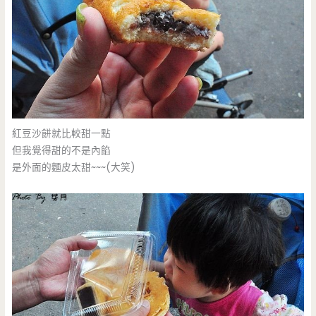
紅豆沙餅就比較甜一點
但我覺得甜的不是內餡
是外面的麵皮太甜~~~(大笑)