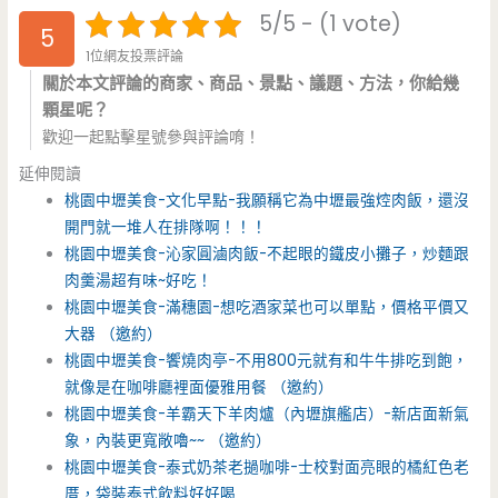
5/5 - (1 vote)
5
1位網友投票評論
關於本文評論的商家、商品、景點、議題、方法，你給幾
顆星呢？
歡迎一起點擊星號參與評論唷！
延伸閱讀
桃園中壢美食-文化早點-我願稱它為中壢最強焢肉飯，還沒
開門就一堆人在排隊啊！！！
桃園中壢美食-沁家圓滷肉飯-不起眼的鐵皮小攤子，炒麵跟
肉羹湯超有味~好吃！
桃園中壢美食-滿穗園-想吃酒家菜也可以單點，價格平價又
大器 （邀約）
桃園中壢美食-饗燒肉亭-不用800元就有和牛牛排吃到飽，
就像是在咖啡廳裡面優雅用餐 （邀約）
桃園中壢美食-羊霸天下羊肉爐（內壢旗艦店）-新店面新氣
象，內裝更寬敞嚕~~ （邀約）
桃園中壢美食-泰式奶茶老撾咖啡-士校對面亮眼的橘紅色老
厝，袋裝泰式飲料好好喝