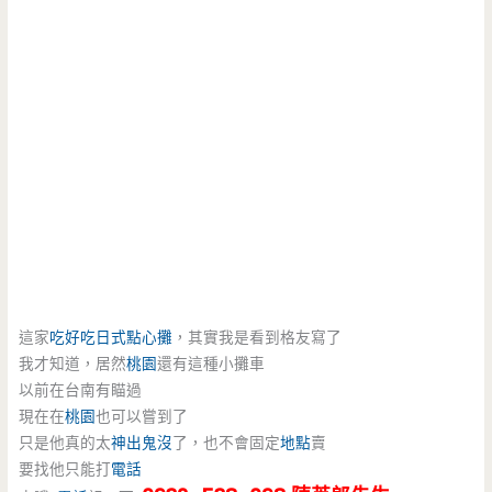
這家
吃好吃
日式點心攤
，其實我是看到格友寫了
我才知道，居然
桃園
還有這種小攤車
以前在台南有瞄過
現在在
桃園
也可以嘗到了
只是他真的太
神出鬼沒
了，也不會固定
地點
賣
要找他只能打
電話