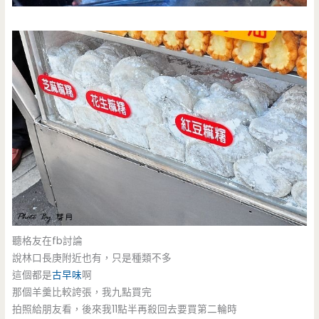
聽格友在fb討論
說林口長庚附近也有，只是種類不多
這個都是
古早味
啊
那個羊羹比較誇張，我九點買完
拍照給朋友看，後來我11點半再殺回去要買第二輪時