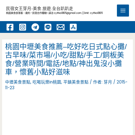
跳
民宿女王芽月-美食.旅遊.全台趴趴走
至
桃園美食部落客，邀約 -民宿合作體驗~ 請洽
cythia0805@gmail.com
//LINE: cythia0805
Main
主
要
Men
內
容
桃園中壢美食推薦–吃好吃日式點心攤/
古早味/菜市場/小吃/甜點/手工/銅板美
食/營業時間/電話/地點/神出鬼沒小攤
車，懷舊小點好滋味
中壢美食景點
,
吃喝玩樂in桃園
,
平鎮美食景點
/ 作者:
芽月
/
2015-
11-23