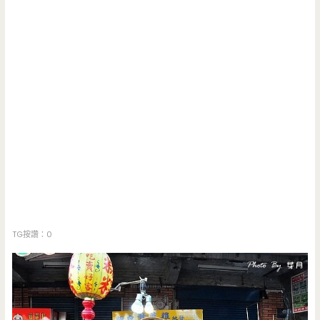
TG按讚：0