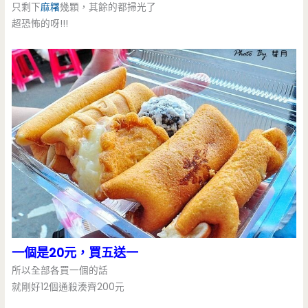
只剩下
麻糬
幾顆，其餘的都掃光了
超恐怖的呀!!!
一個是20元，買五送一
所以全部各買一個的話
就剛好12個通殺湊齊200元