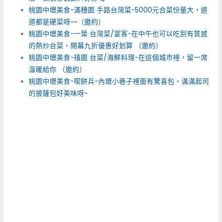
桃園中壢美食-滿穗園 手路台灣菜-5000元合菜份量大，道
道都是硬菜呀~~（邀約）
桃園中壢美食-一葉 台灣菜/宴客-在中午也可以吃到有質感
的熱炒台菜，開幕九折優惠好划算 （邀約）
桃園中壢美食-禧園 台菜/海鮮料理-在這個城市裡，留一席
溫暖給你 （邀約）
桃園中壢美食-喫餅兵-內壢小巷子裡面有驚喜包，滿滿起司
的披薩包好美味呀~