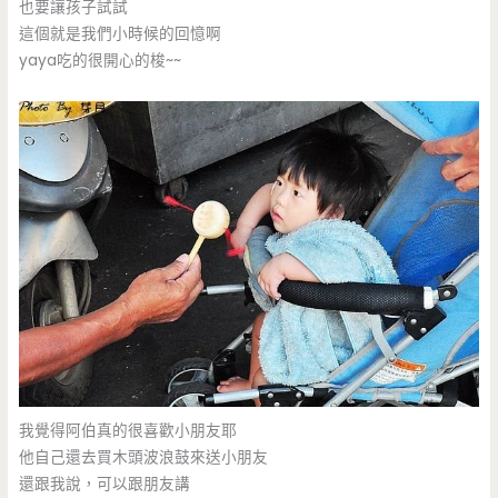
也要讓孩子試試
這個就是我們小時候的回憶啊
yaya吃的很開心的梭~~
我覺得阿伯真的很喜歡小朋友耶
他自己還去買木頭波浪鼓來送小朋友
還跟我說，可以跟朋友講