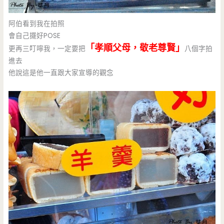
阿伯看到我在拍照
會自己擺好POSE
「孝順父母，敬老尊賢」
更再三叮嚀我，一定要把
八個字拍
進去
他說這是他一直跟大家宣導的觀念