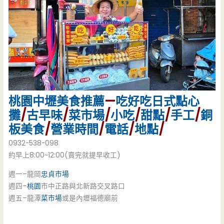
桃園
中壢美食
推薦
—
吃好吃
日式點心
攤
/
古早味
/
菜市場
/
小吃
/
甜點
/
手工
/
銅
板美食
/
營業時間
/
電話
/
地點
/
0932-538-098
約早上8:00~12:00(賣完就提早收工)
週一–龍岡
忠貞市場
週四–
桃園
市中正路與北新路交叉路口
週五–龍潭
菜市場
或是內壢福德廟前