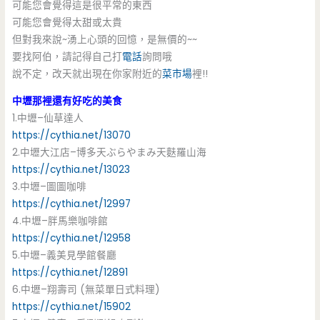
可能您會覺得這是很平常的東西
可能您會覺得太甜或太貴
但對我來說~湧上心頭的回憶，是無價的~~
要找阿伯，請記得自己打
電話
詢問哦
說不定，改天就出現在你家附近的
菜市場
裡!!
中壢那裡還有好吃的美食
1.中壢–仙草達人
https://cythia.net/13070
2.中壢大江店–博多天ぶらやまみ天麩羅山海
https://cythia.net/13023
3.中壢–圖圖咖啡
https://cythia.net/12997
4.中壢–胖馬樂咖啡館
https://cythia.net/12958
5.中壢–義美見學館餐廳
https://cythia.net/12891
6.中壢–翔壽司 (無菜單日式料理)
https://cythia.net/15902