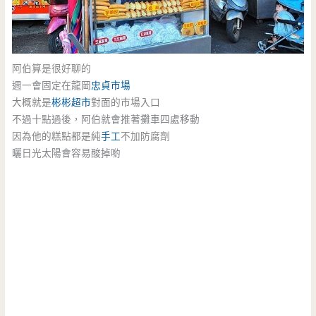
阿伯算是很好聊的
週一會固定在龍岡
忠貞市場
大概就是
彬彬超市
對面的市場入口
不過十點過後，阿伯就會推著攤車四處移動
因為他的糕點都是純
手工
不加防腐劑
曬日光太陽會容易酸掉喲