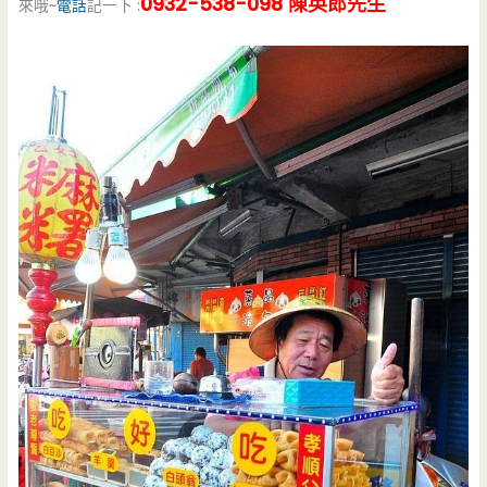
0932-538-098 陳英郎先生
來哦~
電話
記一下 :