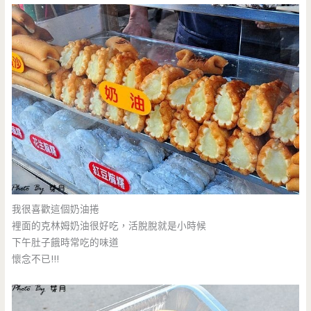
我很喜歡這個奶油捲
裡面的克林姆奶油很好吃，活脫脫就是小時候
下午肚子餓時常吃的味道
懷念不已!!!