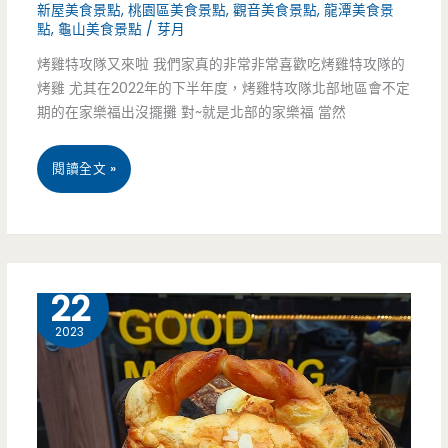
新屋美食景點
,
桃園區美食景點
,
觀音美食景點
,
龍潭美食景
選
點
,
龜山美食景點
/
芽月
烤雞特攻隊又來啦 我們家真的非常非常喜歡吃烤雞特攻隊的
擇
烤雞 尤其在2022年的下半年度，烤雞特攻隊北部地區會不定
好
期的在家樂福出沒擺攤 對~就是北部的家樂福 當然
難
桃
閱讀全文 »
啊
園
排
隊
6 月
22
美
2023
食-
大
桃