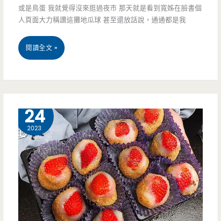
引
或是鳥蛋 我就覺得沒來逛過夜市 那天就是看到寬姊在臉書個
人頁面大力稱讚這攤地瓜球 甚至還放話說，通通都是我
人
啦
桃
閱讀全文 »
~
園
平
鎮
2 月
24
美
2023
食-
憨.
吉
丸
先