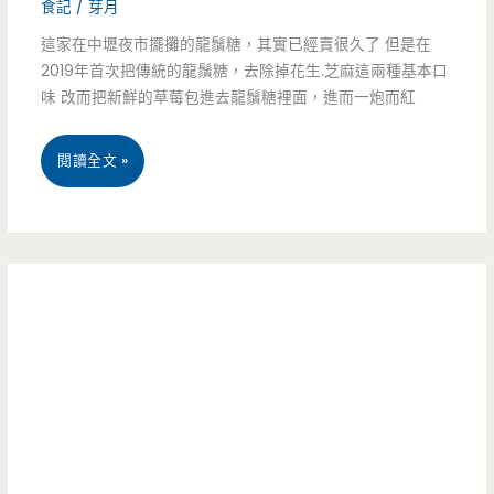
食記
/
芽月
吃
草
這家在中壢夜市擺攤的龍鬚糖，其實已經賣很久了 但是在
還
莓
2019年首次把傳統的龍鬚糖，去除掉花生.芝麻這兩種基本口
要
麻
味 改而把新鮮的草莓包進去龍鬚糖裡面，進而一炮而紅
靠
糬
桃
閱讀全文 »
運
好
園
氣
飽
中
滿，
壢
更
美
有
食-
特
曹
殊
阿
的