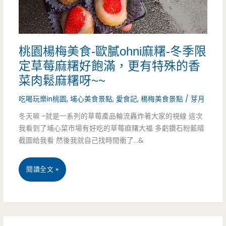
生-
轉
桃園楊梅美食-歐膩ohni麻糬-冬季限
角
定草莓麻糬好飽滿，更有特殊的香
處
菜肉鬆麻糬呀~~
遇
吃喝玩樂in桃園
,
埔心美食景點
,
愛食記
,
楊梅美食景點
/
芽月
到
冬天嘛 ~就是一系列的草莓產品輪流轟炸著大家的視線 這次
我看到了埔心菜市場有好吃的草莓麻糬大福 多虧鑽石粉藍晴
好
截圖給我看 然後我就自己找時間衝了…&
吃
的
桃
閱讀全文 »
黑
園
心
楊
脆