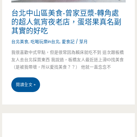
願
獨
台北中山區美食-曾家豆漿-轉角處
稱
特
的超人氣宵夜老店，蛋塔果真名副
它
其實的好吃
又
為
台北美食
,
吃喝玩樂in台北
,
愛食記
/
芽月
好
中
我很喜歡中式早點，但是很常因為賴床就吃不到 這次跟板橋
吃
友人去台北採買東西 我說過，板橋友人最近迷上滑IG找美食
壢
（是被我帶壞，所以愛找美食？？） 他就一直念念不
最
強
台
閱讀全文 »
焢
北
肉
中
飯，
山
還
區