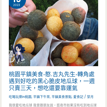
飯
（邀
2023
讓
約）
人
傻
眼，
那
個
鮭
桃園平鎮美食-憨.吉丸先生-轉角處
魚
遇到好吃的黑心脆皮地瓜球，一週
卵
只賣三天，想吃還要靠運氣
太
吃喝玩樂in桃園
,
平鎮下午茶
,
平鎮美食景點
,
愛食記
/
芽月
吸
我很愛吃地瓜球 我曾跟朋友說，逛夜市如果沒有吃到地瓜球