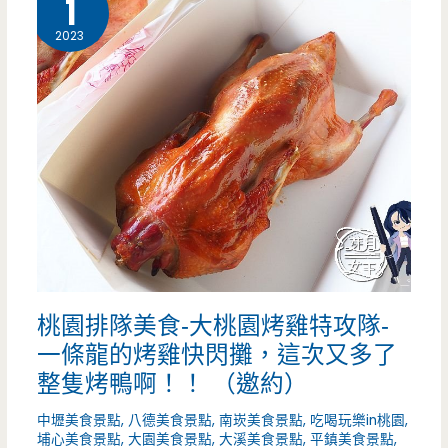
1
旁
2023
超
人
氣
排
隊
小
吃，
桃園排隊美食-大桃園烤雞特攻隊-
多
一條龍的烤雞快閃攤，這次又多了
種
整隻烤鴨啊！！ （邀約）
口
中壢美食景點
,
八德美食景點
,
南崁美食景點
,
吃喝玩樂in桃園
,
味
埔心美食景點
,
大園美食景點
,
大溪美食景點
,
平鎮美食景點
,