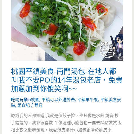
這
樣
吃，
創
新
IDEA
桃園平鎮美食-南門湯包-在地人都
打
叫我不要PO的14年湯包老店，免費
響
加蔥加到你傻笑啊~~
全
吃喝玩樂in桃園
,
平鎮可以外送外帶
,
平鎮早午餐
,
平鎮美食景
國
點
,
愛食記
/
芽月
認識我的人都知道 我就是個餃子控，舉凡像是水餃.燒賣.抄
際
手餛餛的，我都很喜歡 丫像這種小籠包也一要去踩點試試 互
相比較之後我發現，我愛薄皮爆汁小湯包更勝於麵皮小