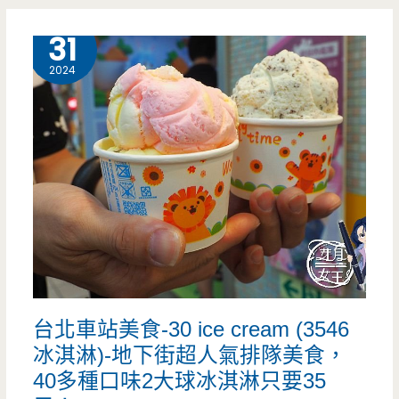
氣
7 月
31
宵
2024
夜
老
店，
蛋
塔
果
真
台北車站美食-30 ice cream (3546
名
冰淇淋)-地下街超人氣排隊美食，
副
40多種口味2大球冰淇淋只要35
其