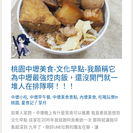
大
溪
香
腸
哥-
用
桃園中壢美食-文化早點-我願稱它
銀
為中壢最強焢肉飯，還沒開門就一
絲
堆人在排隊啊！！！
捲
中壢小吃
,
中壢早午餐
,
中壢美食景點
,
內壢美食
,
吃喝玩樂in
桃園
,
愛食記
/
芽月
包
如果人家問，中壢晚上有什麼宵夜可以推薦 我直覺就是想到
著
文化早點 這家在2016年我就跟阿良衝過一次 那時就讓我印
高
象超深刻 九年了，剛好LINE社群的團友在聊，讓