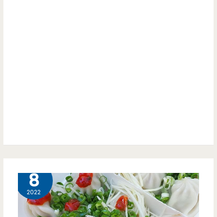
伯
香
龍
菜
鬚
肉
糖-
鬆
古
麻
早
糬
味
呀
甜
~~
食
也
11 月
8
可
2022
以