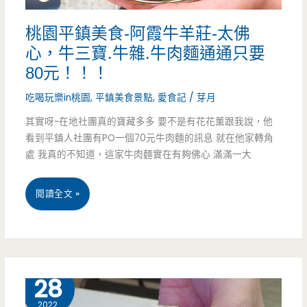
地
桃園平鎮美食-阿霞牛羊莊-太佛
人
心，牛三寶.牛雜.牛肉麵通通只要
都
80元！！！
叫
吃喝玩樂in桃園
,
平鎮美食景點
,
愛食記
/
芽月
我
其實呀~在地社團真的寶藏多多 要不是有花花薰跟我說，他
看到平鎮人社團有PO一個70元牛肉麵的訊息 就在他家轉角
不
處 我真的不知道，這家牛肉麵實在有夠佛心 滿滿一大
要
PO
桃
閱讀全文 »
的
園
14
平
年
鎮
2 月
28
湯
美
2022