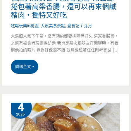
捲包著高梁香腸，還可以再來個鹹
豬肉，獨特又好吃
吃喝玩樂in桃園
,
大溪美食景點
,
愛食記
/
芽月
大溪超人氣下午茶，沒有預約都要排隊等好久 這家香腸哥，
之前有被食尚玩家採訪過 我也是某次跟朋友在閒聊時，有看
到他拍的照片 覺得好像很不錯 就想說趁著任任剛考完試 […]
桃
閱讀全文 »
園
大
溪
3 月
4
美
2025
食-