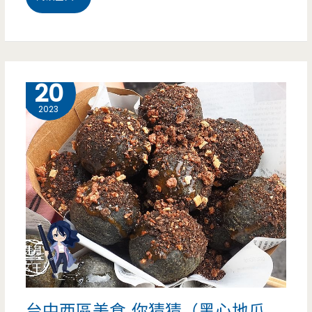
隊
園
美
龍
食，
潭
9 月
20
40
美
2023
多
食-
種
鵝
口
有
味
雞
2
燴-
大
老
球
板
冰
台中西區美食-你猜猜（黑心地瓜