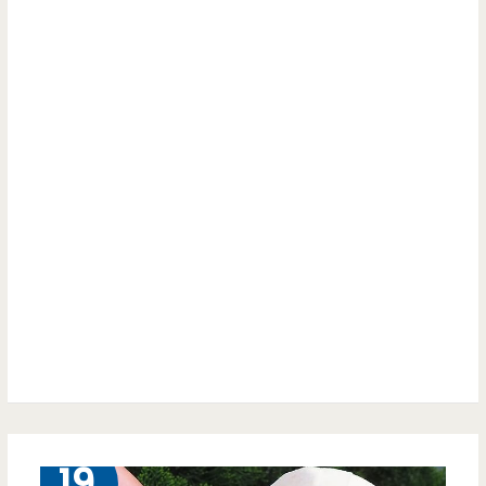
動，
私
三
廚
個
料
現
理-
烤
爆
麵
炸
包
滿
100
的
元
蚵
好
仔
誘
丼
3 月
19
人