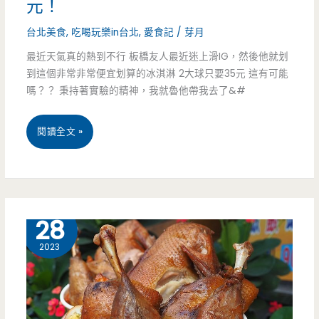
元！
實
台北美食
,
吃喝玩樂in台北
,
愛食記
/
芽月
的
最近天氣真的熱到不行 板橋友人最近迷上滑IG，然後他就划
到這個非常非常便宜划算的冰淇淋 2大球只要35元 這有可能
好
嗎？？ 秉持著實驗的精神，我就魯他帶我去了&#
吃
台
閱讀全文 »
北
車
站
9 月
28
美
2023
食-30
ice