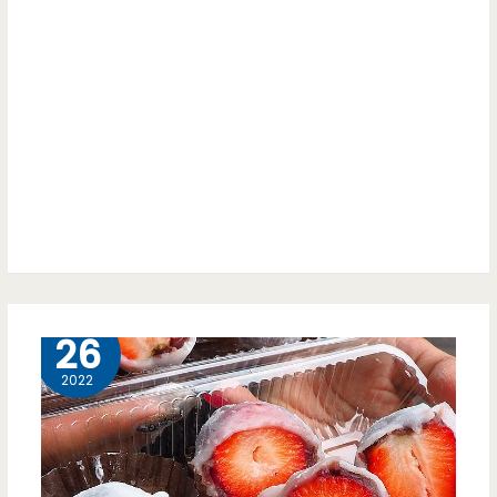
南
勢
國
小
對
面
低
調
2 月
26
水
2022
煎
包，
一