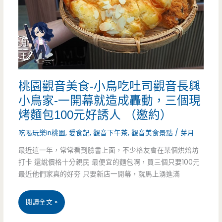
園
烤
雞
特
桃園觀音美食-小鳥吃吐司觀音長興
攻
小鳥家-一開幕就造成轟動，三個現
隊-
烤麵包100元好誘人 （邀約）
一
吃喝玩樂in桃園
,
愛食記
,
觀音下午茶
,
觀音美食景點
/
芽月
條
最近這一年，常常看到臉書上面，不少格友會在某個烘焙坊
打卡 還說價格十分親民 最便宜的麵包啊，買三個只要100元
龍
最近他們家真的好夯 只要新店一開幕，就馬上湧進滿
的
烤
桃
閱讀全文 »
雞
園