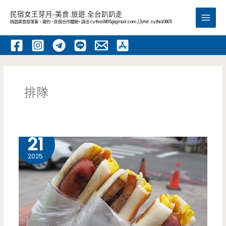
跳
民宿女王芽月-美食.旅遊.全台趴趴走
至
桃園美食部落客，邀約 -民宿合作體驗~ 請洽
cythia0805@gmail.com
//LINE: cythia0805
Main
主
要
Men
內
容
排隊
5 月
21
2025