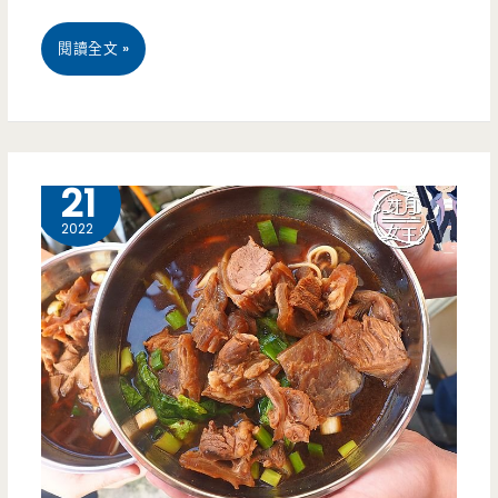
桃
閱讀全文 »
園
平
鎮
4 月
21
美
2022
食-
南
門
湯
包-
在