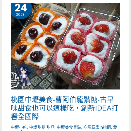
梅
1 月
24
皮
美
2023
地
食-
瓜
歐
球，
膩
一
ohni
週
麻
只
糬-
賣
冬
桃園中壢美食-曹阿伯龍鬚糖-古早
三
季
味甜食也可以這樣吃，創新IDEA打
天，
限
響全國際
想
定
中壢小吃
,
中壢甜點.甜品
,
中壢美食景點
,
吃喝玩樂in桃園
,
愛