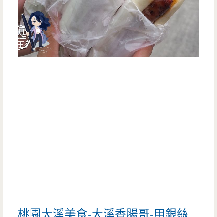
桃園大溪美食-大溪香腸哥-用銀絲