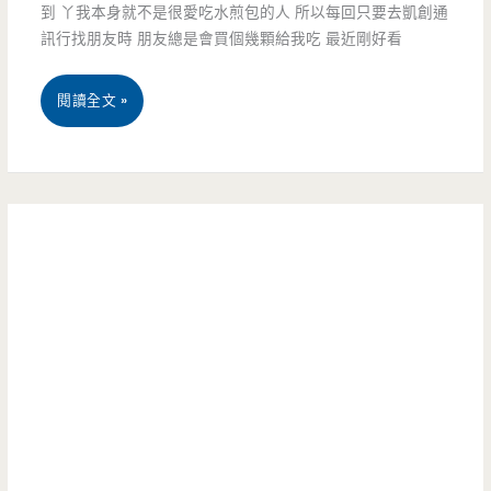
到 丫我本身就不是很愛吃水煎包的人 所以每回只要去凱創通
啊
牛
訊行找朋友時 朋友總是會買個幾顆給我吃 最近剛好看
~~
雜.
桃
閱讀全文 »
牛
園
肉
平
麵
鎮
通
美
通
食-
只
南
要
勢
80
煎
元！！！
包-