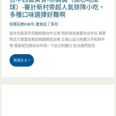
又
淇
球）-審計新村旁超人氣排隊小吃，
有
多種口味選擇好難啊
淋
新
吃喝玩樂in台中
,
愛食記
/
芽月
只
噱
這次也是意外的臨時跑台中之旅 剛好朋友說要去台中玩 我那
要
時正打算要自駕從桃園開回台南 正擔心自己的體力不知夠不
頭，
35
夠 那麼就先開去台中測一下自己的體力 這次我們就先
酥
元！
脆
台
閱讀全文 »
的
中
半
西
隻
區
燒
美
鴨
食-