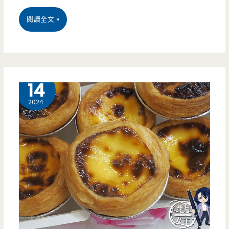
梁
桃
閱讀全文 »
香
園
腸，
中
還
壢
8 月
14
可
美
2024
以
食-
再
文
來
化
個
早
鹹
點-
豬
我
肉，