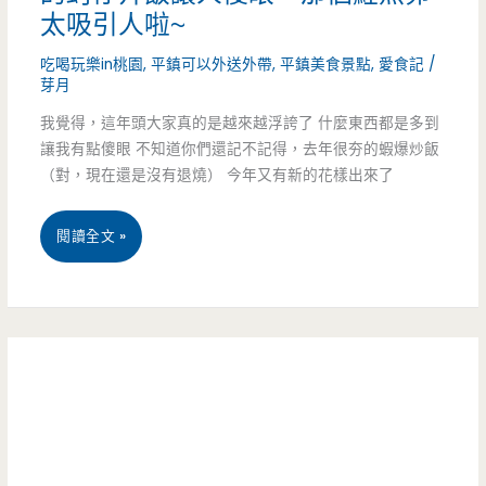
鴨
長
太吸引人啦~
啊！！
興
吃喝玩樂in桃園
,
平鎮可以外送外帶
,
平鎮美食景點
,
愛食記
/
芽月
（邀
小
我覺得，這年頭大家真的是越來越浮誇了 什麼東西都是多到
約）
鳥
讓我有點傻眼 不知道你們還記不記得，去年很夯的蝦爆炒飯
家-
（對，現在還是沒有退燒） 今年又有新的花樣出來了
一
桃
閱讀全文 »
開
園
幕
平
就
鎮
造
美
成
食-
轟
橙