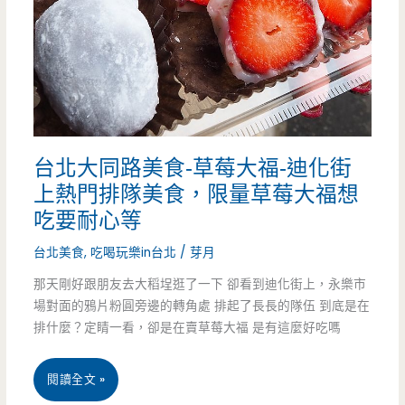
賣
七
年
總
台北大同路美食-草莓大福-迪化街
是
上熱門排隊美食，限量草莓大福想
有
吃要耐心等
排
台北美食
,
吃喝玩樂in台北
/
芽月
隊
那天剛好跟朋友去大稻埕逛了一下 卻看到迪化街上，永樂市
人
場對面的鴉片粉圓旁邊的轉角處 排起了長長的隊伍 到底是在
排什麼？定睛一看，卻是在賣草莓大福 是有這麼好吃嗎
潮
台
閱讀全文 »