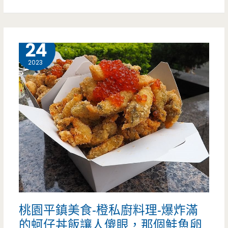
快
觀
閃
音
5 月
24
攤，
美
2023
這
食-
次
小
又
鳥
多
吃
了
吐
整
司
隻
觀
桃園平鎮美食-橙私廚料理-爆炸滿
烤
音
的蚵仔丼飯讓人傻眼，那個鮭魚卵