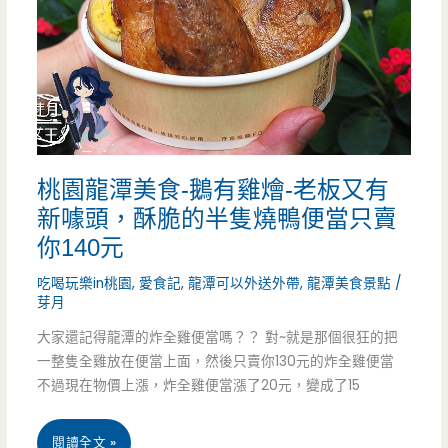
cream
(3546
冰
淇
淋)-
桃園龍潭美食-鵝有雞燴-老板又有
地
新噱頭，酥脆的半隻燒鴨便當只賣
下
你140元
街
吃喝玩樂in桃園
,
愛食記
,
龍潭可以外送外帶
,
龍潭美食景點
/
芽月
超
大家還記得龍潭的炸全雞便當嗎？？ 對~就是那個很狂的把
人
一整隻全雞放在便當上面，然後只賣你130元的炸全雞便當
氣
不過現在物價上漲，炸全雞便當漲了20元，變成了15
排
桃
閱讀全文 »