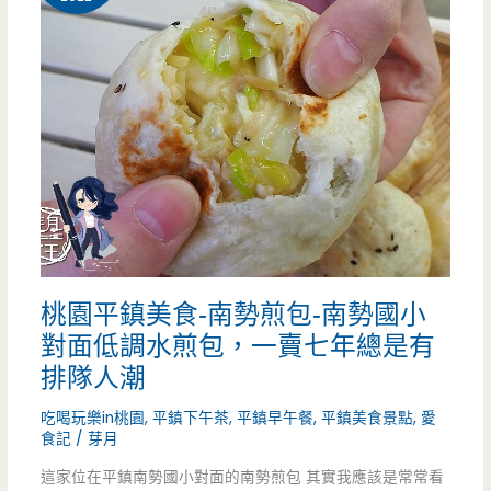
包
食-
老
阿
店，
霞
免
牛
費
羊
加
莊-
蔥
太
桃園平鎮美食-南勢煎包-南勢國小
加
佛
對面低調水煎包，一賣七年總是有
到
心，
排隊人潮
你
牛
吃喝玩樂in桃園
,
平鎮下午茶
,
平鎮早午餐
,
平鎮美食景點
,
愛
食記
/
芽月
傻
三
這家位在平鎮南勢國小對面的南勢煎包 其實我應該是常常看
笑
寶.