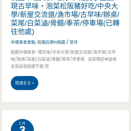
嚐
現古早味，泡菜松阪豬好吃/中央大
學/新屋交流道/漁市場/古早味/辦桌/
食
菜尾/白菜滷/骨髓/奉茶/停車場(已轉
機/
往他處)
大
中壢美食景點
,
吃喝玩樂in桃園
/
芽月
溪
桃園中壢美食–嗜好味/中央大學/新屋交流道/漁市場/古早
味/辦桌/菜尾/白菜滷/骨髓/奉茶/停車場 這家嗜好味是格
美
友告訴我說還不錯 而
食/
大
桃
閱讀全文 »
溪
園
老
中
街/
壢
2 月
蔬
3
美