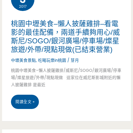
食
2017
食-
料
嗜
桃園中壢美食–懶人披薩雞排–看電
理/
好
影的最佳配備，兩道手續夠用心/威
斯尼/SOGO/銀河廣場/停車場/燦星
停
味-
旅遊/外帶/現點現做(已結束營業)
車
鐵
中壢美食景點
,
吃喝玩樂in桃園
/
芽月
場/
皮
桃園中壢美食–懶人披薩雞排/威斯尼/SOGO/銀河廣場/停車
隱
小
場/燦星旅遊/外帶/現點現做 這家位在威尼斯影城附近的懶
人披薩雞排 是最近
藏
屋
版/
重
桃
閱讀全文 »
套
現
園
餐/
古
中
排
早