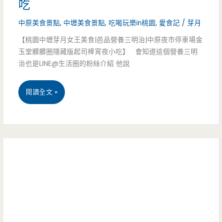
吃
束
咖
樹
中原美食景點
,
中壢美食景點
,
吃喝玩樂in桃園
,
愛食記
/
芽月
營
啡-
大
【桃園中壢芽月女王美食|邑品營養三明治|中原夜市停車場金
業）
蔬
玉堂髒髒圈隱藏版起司棒宵夜小吃】 會知道這個營養三明
爆
治也是LINE@生活圈的粉絲介紹 他說
食
發，
餐
想
桃
閱讀全文 »
點
拍
園
正
照
中
流
就
壢
行，
要
美
親
快
食-
子
邑
友