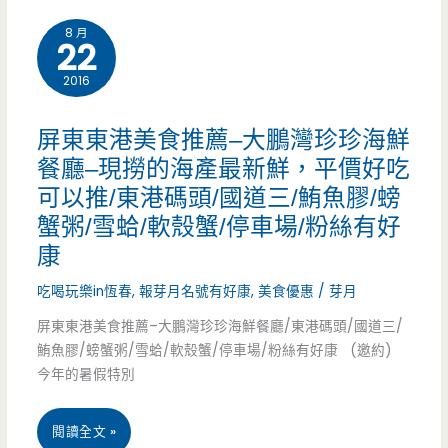
街/
崁
8 月
22
公
美
爵
2016
食
菓
推
屏東東港美食推薦–大鵬灣珍珍海鮮
子
薦-
餐廳–現撈的海產最新鮮，平價好吃
可以推/東港碼頭/國道三/鮪魚膠/螃
工
普
蟹粥/雪蛤/軟殼蟹/停車場/粉絲有好
房/
拉
康
炸
伯
吃喝玩樂in恆春
,
報芽月名號有好康
,
美食優惠
/
芽月
蝦/
義
屏東東港美食推薦–大鵬灣珍珍海鮮餐廳/東港碼頭/國道三/
甜
鮪魚膠/螃蟹粥/雪蛤/軟殼蟹/停車場/粉絲有好康 (邀約)
大
今年的暑假特別
點
利
販
坊-
屏
閱讀全文 »