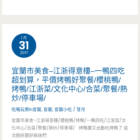
學/
電
新
影
屋
的
交
1 月
最
31
流
佳
2017
道/
配
宜蘭市美食–江浙得意樓–一鴨四吃
漁
備，
超划算，平價烤鴨好聚餐/櫻桃鴨/
市
烤鴨/江浙菜/文化中心/合菜/聚餐/熱
兩
場/
炒/停車場/
道
古
吃喝玩樂in宜蘭
,
宜蘭
,
宜蘭小吃
/
芽月
手
早
宜蘭市美食–江浙得意樓/櫻桃鴨/烤鴨/一鴨四吃/江浙菜/文
續
化中心/合菜/聚餐/熱炒/停車場/ 烤鴨團又出動吃烤鴨了 這
味/
次剛好跟好姊妹們
夠