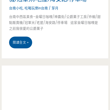
結
手
好
台南小吃
,
吃喝玩樂in台南
/
芽月
束
工
聚
台南中西區美食–金曜日咖哩/神農街/公爵菓子工房/炸蝦/甜
營
蛋
點販賣機/冠軍米/老屋/海安路/停車場 這家金曜日咖哩是
餐/
之前我很愛的公爵菓子
業)
餅-
櫻
手
桃
台
閱讀全文 »
揉
鴨/
南
麵
烤
中
團
鴨/
西
有
江
區
嚼
浙
美
勁，
菜/
食
在
文
–