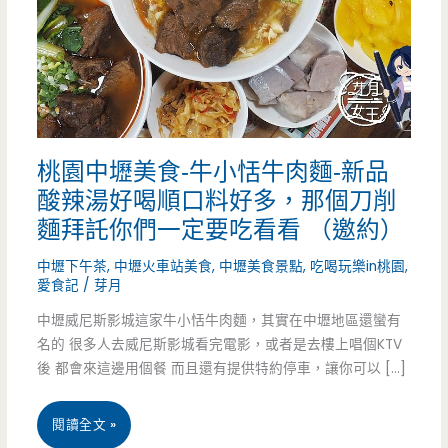
桃園中壢美食-牛小恬牛肉麵-新品
酸辣湯好喝順口料好多，那個刀削
麵拜託你們一定要吃看看 （邀約）
中壢下午茶
,
中壢火車站美食
,
中壢美食景點
,
吃喝玩樂in桃園
,
愛食記
/
芽月
中壢威尼斯影城這家牛小恬牛肉麵，其實在中壢地區還蠻有
名的 很多人去威尼斯影城看完電影，或者是去樓上唱個KTV
後 都會來這邊用個餐 而且還有提供特約停車，讓你可以 […]
桃
閱讀全文 »