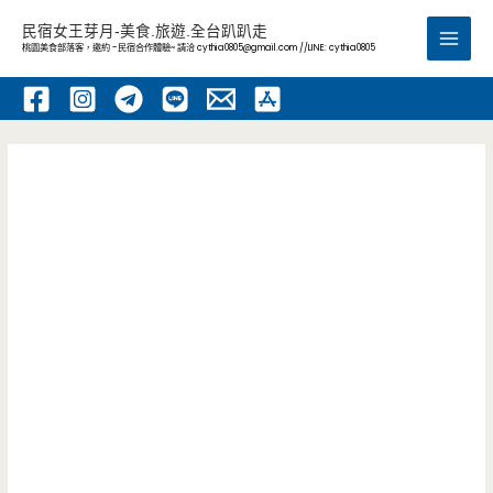
跳
民宿女王芽月-美食.旅遊.全台趴趴走
至
桃園美食部落客，邀約 -民宿合作體驗~ 請洽
cythia0805@gmail.com
//LINE: cythia0805
Main
主
要
Men
內
容