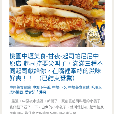
個
記
刀
手
削
工
麵
鮮
拜
肉
桃園中壢美食-甘夜-起司帕尼尼中
託
湯
原店-起司控要尖叫了，滿滿三種不
你
包-
同起司獻給你，在嘴裡牽絲的滋味
們
大
好爽！！ （已結束營業）
一
園
中原美食景點
,
中壢下午茶
,
中壢小吃
,
中壢美食景點
,
吃喝玩
樂in桃園
,
愛食記
/
芽月
定
平
最近，中原夜市這裡，新開了一家創意起司料理的小攤子
要
價
我仔細了看了一下，白色的小小攤子，就叫做甘夜-起司帕尼
尼中原店 為什麼要取這個名字~原來主旨是
吃