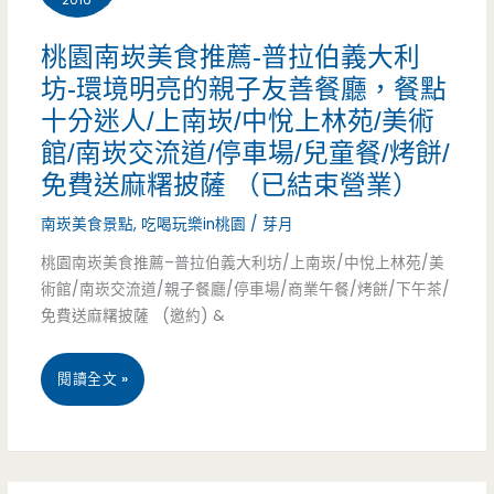
2016
廣
風
桃園南崁美食推薦-普拉伯義大利
豐
格，
坊-環境明亮的親子友善餐廳，餐點
新
十分迷人/上南崁/中悅上林苑/美術
炸
館/南崁交流道/停車場/兒童餐/烤餅/
天
蝦
免費送麻糬披薩 （已結束營業）
地/
好
南崁美食景點
,
吃喝玩樂in桃園
/
芽月
停
吃
桃園南崁美食推薦–普拉伯義大利坊/上南崁/中悅上林苑/美
車
術館/南崁交流道/親子餐廳/停車場/商業午餐/烤餅/下午茶/
又
免費送麻糬披薩 (邀約) &
場/
彈
秒
牙/
桃
閱讀全文 »
殺/
神
園
平
農
南
價