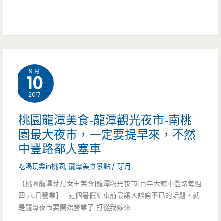
膩
屋
內
的
9 月
好
10
味
2017
道，
桃園龍潭美食-龍潭觀光夜市-南桃
老
園最大夜市，一定要提早來，不然
中豐路都大塞車
板
吃喝玩樂in桃園
,
龍潭美食景點
/
芽月
親
【桃園龍潭芽月女王美食|龍潭觀光夜市|百年大鎮中豐路每週
切
四.六.日營業】 這個暑假結束前最讓人談論不已的話題，就
和
是龍潭夜市要開始營業了 打從我嫁來