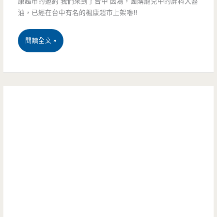
康超市的邀約 我們來到了台中 因為，團購寵兒中的屏科大醬
早
道
油，已經在台中有名的楓康超市上架嚕!!
來，
停
台
不
閱讀全文 »
車
中
然
場
發
中
香
表
豐
腸-
會-
路
停
楓
都
車
康
大
場
超
塞
上
市
車
的
有
爆