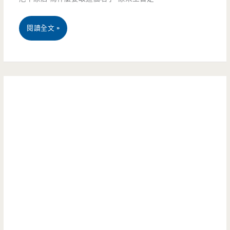
鼎
看
泰
桃
閱讀全文 »
看
豐，
園
（邀
薄
中
約）
皮
壢
湯
美
包
食-
多
甘
汁
夜-
好
起
吃
司
帕