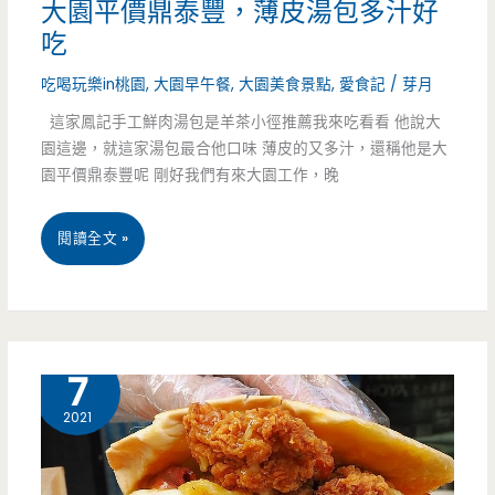
大園平價鼎泰豐，薄皮湯包多汁好
品
吃
酸
吃喝玩樂in桃園
,
大園早午餐
,
大園美食景點
,
愛食記
/
芽月
辣
這家鳳記手工鮮肉湯包是羊茶小徑推薦我來吃看看 他說大
園這邊，就這家湯包最合他口味 薄皮的又多汁，還稱他是大
湯
園平價鼎泰豐呢 剛好我們有來大園工作，晚
好
喝
桃
閱讀全文 »
順
園
口
大
料
園
10 月
7
好
美
2021
多，
食-
那
鳳