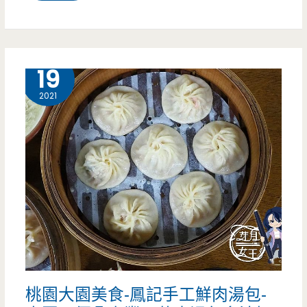
園
中
壢
10 月
19
美
2021
食-
牛
小
恬
牛
肉
麵-
桃園大園美食-鳳記手工鮮肉湯包-
新