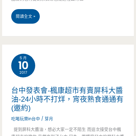
南
桃
閱讀全文 »
桃
園
園
新
最
屋
大
5 月
10
美
夜
2017
食-
市，
永
台中發表會-楓康超市有賣屏科大醬
一
安
油-24小時不打烊，宵夜熟食通通有
定
(邀約)
綠
要
吃喝玩樂in台中
/
芽月
色
提
提到屏科大醬油，想必大家一定不陌生 而這次接受台中楓
隧