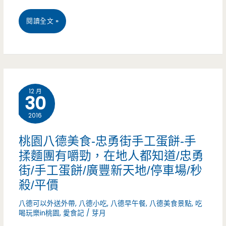
辦
用
宜
閱讀全文 »
桌/
心/
蘭
菜
威
市
尾/
斯
美
白
尼/SOGO/
12 月
30
食
菜
銀
2016
–
滷/
河
江
桃園八德美食-忠勇街手工蛋餅-手
骨
廣
揉麵團有嚼勁，在地人都知道/忠勇
浙
髓/
場/
街/手工蛋餅/廣豐新天地/停車場/秒
得
奉
殺/平價
停
意
茶/
八德可以外送外帶
,
八德小吃
,
八德早午餐
,
八德美食景點
,
吃
車
樓
喝玩樂in桃園
,
愛食記
/
芽月
停
場/