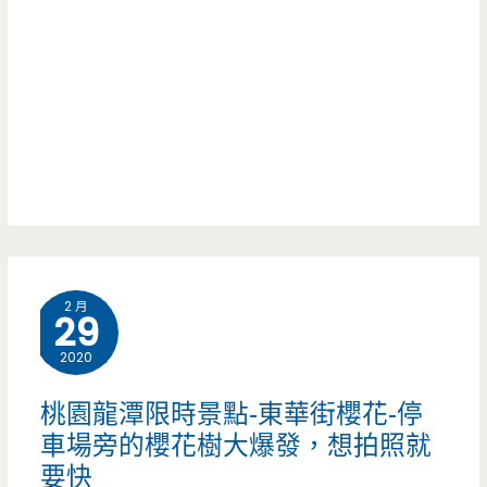
尼
尼
中
原
店-
起
司
2 月
控
29
要
2020
尖
桃園龍潭限時景點-東華街櫻花-停
叫
車場旁的櫻花樹大爆發，想拍照就
要快
了，