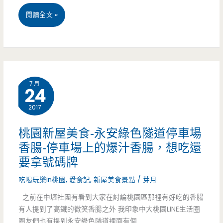
氣，
桃
閱讀全文 »
奶
園
茶
龍
爆
潭
好
7 月
24
美
喝
2017
食-
龍
桃園新屋美食-永安綠色隧道停車場
香腸-停車場上的爆汁香腸，想吃還
潭
要拿號碼牌
觀
吃喝玩樂in桃園
,
愛食記
,
新屋美食景點
/
芽月
光
之前在中壢社團有看到大家在討論桃園區那裡有好吃的香腸
夜
有人提到了高鐵的微笑香腸之外 我印象中大桃園LINE生活圈
圈友們也有提到永安綠色隧道裡面有個
市-