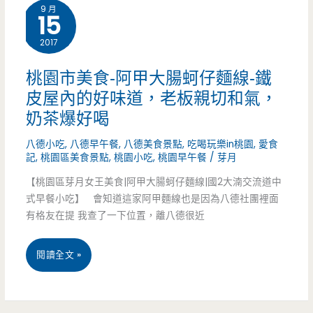
成
9 月
15
美
砂
2017
食-
鍋
兼
桃園市美食-阿甲大腸蚵仔麵線-鐵
粥，
皮屋內的好味道，老板親切和氣，
善
海
奶茶爆好喝
齋
鮮
八德小吃
,
八德早午餐
,
八德美食景點
,
吃喝玩樂in桃園
,
愛食
素
記
,
桃園區美食景點
,
桃園小吃
,
桃園早午餐
/
芽月
配
食
【桃園區芽月女王美食|阿甲大腸蚵仔麵線|國2大湳交流道中
上
式早餐小吃】 會知道這家阿甲麵線也是因為八德社團裡面
坊-
有格友在提 我查了一下位置，離八德很近
堅
平
果
桃
閱讀全文 »
日
醬，
園
素
鮮
市
食