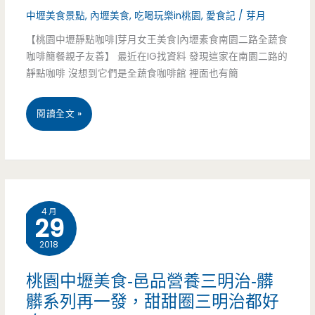
在
中壢美食景點
,
內壢美食
,
吃喝玩樂in桃園
,
愛食記
/
芽月
東
嘴
【桃園中壢靜點咖啡|芽月女王美食|內壢素食南園二路全蔬食
華
裡
咖啡簡餐親子友善】 最近在IG找資料 發現這家在南園二路的
街
靜點咖啡 沒想到它們是全蔬食咖啡館 裡面也有簡
牽
櫻
絲
桃
閱讀全文 »
花-
的
園
停
滋
中
車
味
壢
場
4 月
好
29
美
旁
爽！！
2018
食-
的
（已
靜
桃園中壢美食-邑品營養三明治-髒
櫻
結
髒系列再一發，甜甜圈三明治都好
點
花