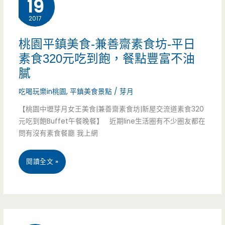
19
食-
2017
品
香
桃園平鎮美食-兼善齋素食坊-平日
素食320元吃到飽，餐點豐富不油
殿
膩
潮
吃喝玩樂in桃園
,
平鎮美食景點
/
芽月
州
【桃園中壢芽月女王美食|兼善齋素食坊|新屋交流道素食320
砂
元吃到飽Buffet午餐晚餐】 近期line生活圈有不少圈友都在
問有沒有素食餐廳 我上網
鍋
粥-
桃
閱讀全文 »
生
園
米
平
熬
鎮