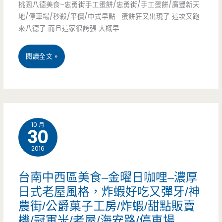
桃園八德美食–忠勇街手工蛋餅/忠勇街/手工蛋餅/廣豐新天
–
車
燦
地/停車場/秒殺/平價/中式早點 蛋餅狂又出現了 這次又跑
一
來八德了 而且這家很誇張 大概早
場
星
鴨
(已
旅
桃
閱讀全文 »
四
轉
遊/
園
吃
往
外
八
超
他
帶/
德
划
處)
10 月
現
30
美
算，
點
2016
食-
平
現
忠
價
台南中西區美食–金曜日咖哩–濃厚
做
勇
日式老屋風格，炸蝦好吃又彈牙/神
烤
(已
農街/公爵菓子工房/炸蝦/甜點販賣
街
鴨
機/冠軍米/老屋/海安路/停車場