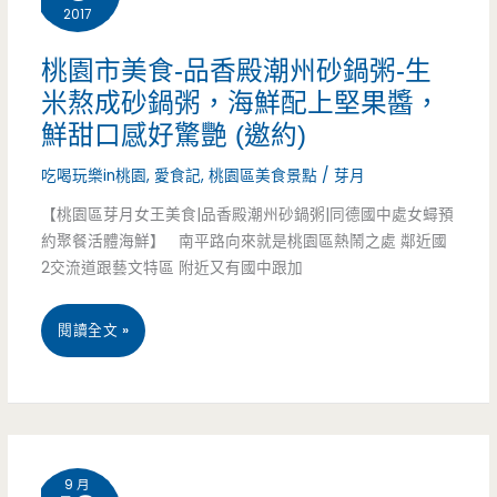
發，
2017
甜
桃園市美食-品香殿潮州砂鍋粥-生
甜
米熬成砂鍋粥，海鮮配上堅果醬，
鮮甜口感好驚艷 (邀約)
圈
吃喝玩樂in桃園
,
愛食記
,
桃園區美食景點
/
芽月
三
【桃園區芽月女王美食|品香殿潮州砂鍋粥|同德國中處女蟳預
明
約聚餐活體海鮮】 南平路向來就是桃園區熱鬧之處 鄰近國
治
2交流道跟藝文特區 附近又有國中跟加
都
桃
閱讀全文 »
好
園
吃
市
美
9 月