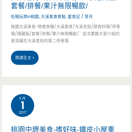
套餐/排餐/果汁無限暢飲/
夜
吃喝玩樂in桃園
,
大溪美食景點
,
愛食記
/
芽月
熟
桃園大溪美食-啡嚐食機/大溪美食/大溪老街/蔬食料理/停車
食
場/隱藏版/套餐/排餐/果汁無限暢飲/ 這次要跟大家介紹的
通
是深藏在大溪老街的第二停車場
通
桃
閱讀全文 »
有
園
(邀
大
約)
溪
3 月
1
美
2017
食-
啡
桃園中壢美食-嗜好味-鐵皮小屋重