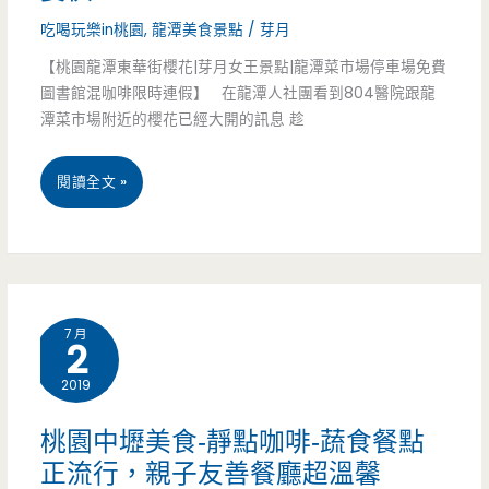
吃喝玩樂in桃園
,
龍潭美食景點
/
芽月
滿
【桃園龍潭東華街櫻花|芽月女王景點|龍潭菜市場停車場免費
滿
圖書館混咖啡限時連假】 在龍潭人社團看到804醫院跟龍
三
潭菜市場附近的櫻花已經大開的訊息 趁
種
桃
閱讀全文 »
不
園
同
龍
起
潭
司
7 月
2
限
獻
2019
時
給
景
桃園中壢美食-靜點咖啡-蔬食餐點
你，
正流行，親子友善餐廳超溫馨
點-