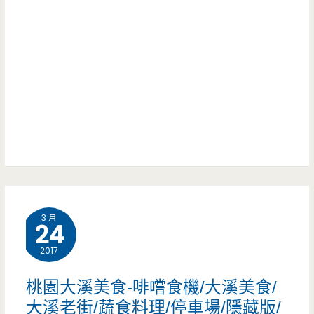
賣
汁
屏
香
科
腸，
大
想
醬
吃
油-24
還
小
要
時
拿
3 月
不
24
號
打
2017
碼
烊，
桃園大溪美食-啡嚐食機/大溪美食/
牌
宵
大溪老街/蔬食料理/停車場/隱藏版/