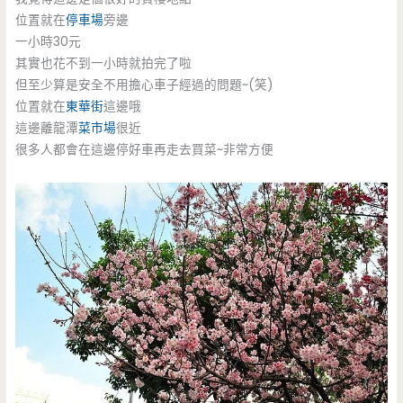
位置就在
停車場
旁邊
一小時30元
其實也花不到一小時就拍完了啦
但至少算是安全不用擔心車子經過的問題~(笑)
位置就在
東華街
這邊哦
這邊離龍潭
菜市場
很近
很多人都會在這邊停好車再走去買菜~非常方便