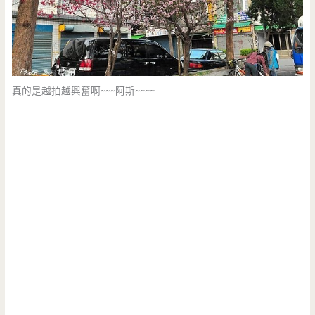
真的是越拍越興奮啊~~~阿斯~~~~