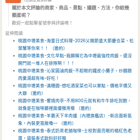
1位網友投票評論
關於本文評論的商家、商品、景點、議題、方法，你給幾
顆星呢？
歡迎一起點擊星號參與評論唷！
延伸閱讀
桃園中壢美食-海童日式料理-2026父親節盛大節慶合菜，松
葉蟹等你來！！ （邀約）
桃園中壢美食-文化早點-我願稱它為中壢最強焢肉飯，還沒
開門就一堆人在排隊啊！！！
桃園中壢美食-沁家圓滷肉飯-不起眼的鐵皮小攤子，炒麵跟
肉羹湯超有味~好吃！
桃園中壢美食-滿穗園-想吃酒家菜也可以單點，價格平價又
大器 （邀約）
桃園中壢美食-饗燒肉亭-不用800元就有和牛牛排吃到飽，
就像是在咖啡廳裡面優雅用餐 （邀約）
桃園中壢美食-羊霸天下羊肉爐（內壢旗艦店）-新店面新氣
象，內裝更寬敞嚕~~ （邀約）
桃園中壢美食-泰式奶茶老撾咖啡-士校對面亮眼的橘紅色老
厝，袋裝泰式飲料好好喝