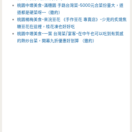
桃園中壢美食-滿穗園 手路台灣菜-5000元合菜份量大，道
道都是硬菜呀~~（邀約）
桃園楊梅美食-來浣豆花 《手作豆花 專賣店》-少見的炙燒焦
糖豆花在這裡，桂花凍也好好吃
桃園中壢美食-一葉 台灣菜/宴客-在中午也可以吃到有質感
的熱炒台菜，開幕九折優惠好划算 （邀約）