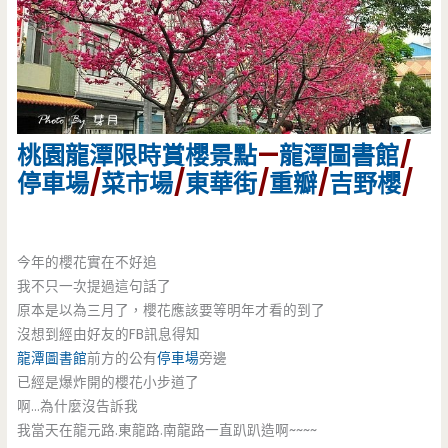
桃園龍潭
限時
賞櫻景點
—
龍潭圖書館
/
停車場
/
菜市場
/
東華街
/
重瓣
/
吉野櫻
/
今年的櫻花實在不好追
我不只一次提過這句話了
原本是以為三月了，櫻花應該要等明年才看的到了
沒想到經由好友的FB訊息得知
龍潭圖書館
前方的公有
停車場
旁邊
已經是爆炸開的櫻花小步道了
啊…為什麼沒告訴我
我當天在龍元路.東龍路.南龍路一直趴趴造啊~~~~