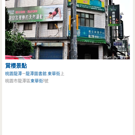
賞櫻景點
桃園龍潭
—
龍潭圖書館
.
東華街
上
桃園市龍潭區
東華街
1號