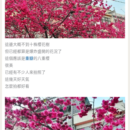
這邊大概不到十株櫻花樹
但已經都算是爆炸盛開的花況了
這個應該是
重瓣
的八重櫻
很美
已經有不少人來拍照了
這幾天好天氣
怎麼拍都好看