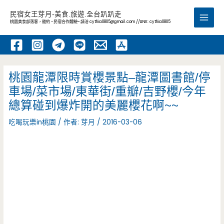
跳
民宿女王芽月-美食.旅遊.全台趴趴走
至
桃園美食部落客，邀約 -民宿合作體驗~ 請洽
cythia0805@gmail.com
//LINE: cythia0805
Main
主
要
Men
內
容
桃園龍潭限時賞櫻景點–龍潭圖書館/停
車場/菜市場/東華街/重瓣/吉野櫻/今年
總算碰到爆炸開的美麗櫻花啊~~
吃喝玩樂in桃園
/ 作者:
芽月
/
2016-03-06