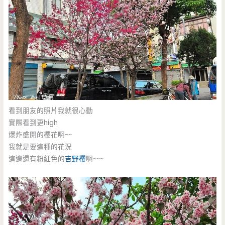
看到朋友的照片我就很心動
實際看到更high
爆炸盛開的櫻花啊~~
我就是要這種的花況
這邊還有粉紅色的
吉野櫻
啊~~~