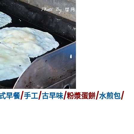
式早餐
/
手工
/
古早味
/粉漿蛋餅/
水煎包
/