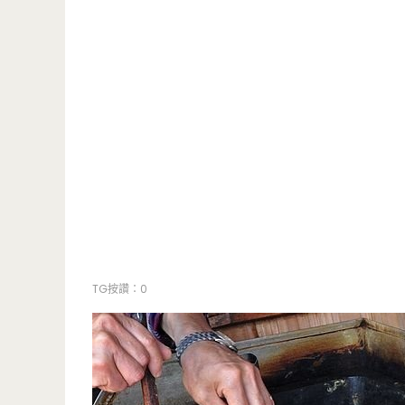
TG按讚：0