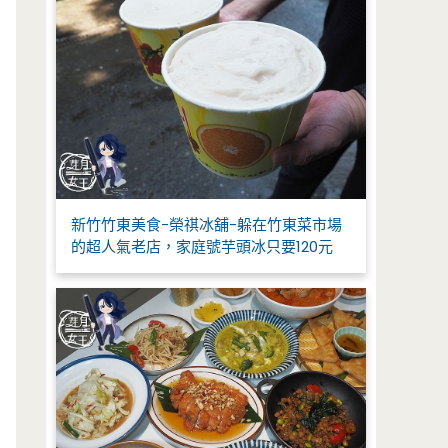
新竹竹東美食-榮祺冰舖-躲在竹東菜市場
的超人氣老店，家庭號芋頭冰只要120元