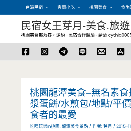
跳
台灣民宿
宜蘭小吃
桃園美食
食尚
至
主
民宿女王芽月-美食.旅遊
要
桃園美食部落客，邀約 -民宿合作體驗~ 請洽
cythia08
內
容
桃園龍潭美食–無名素食攤
漿蛋餅/水煎包/地點/平
食者的最愛
吃喝玩樂in桃園
,
龍潭美食景點
/ 作者:
芽月
/
2015-1