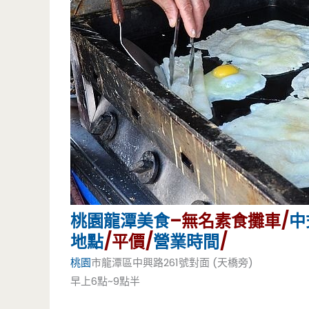
桃園
龍潭美食
–無名素食攤車/
中
地點
/平價/
營業時間
/
桃園
市龍潭區中興路261號對面 (天橋旁)
早上6點~9點半