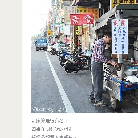
這家算是很有名了
如果在問好吃的蛋餅
還蠻多龍潭人會報這家