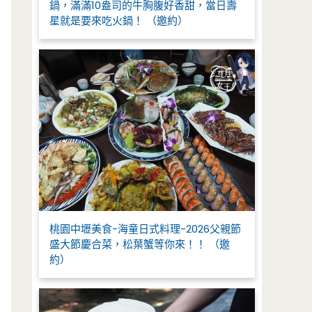
鍋，滿滿10盎司的牛胸腹好香甜，當日壽
星就是要來吃火鍋！ （邀約）
桃園中壢美食-海童日式料理-2026父親節
盛大節慶合菜，松葉蟹等你來！！ （邀
約）