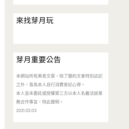
來找芽月玩
芽月重要公告
本網站所有美食文章，除了邀約文會特別註記
之外，皆為本人自行消費食記心得。
本人並未委託或授權第三方以本人名義洽談業
務合作事宜，特此聲明。
2021.02.03