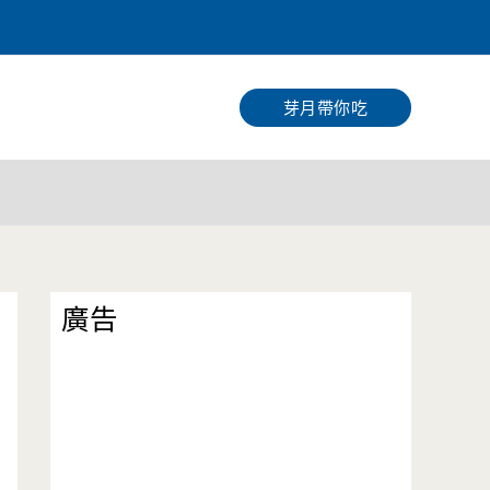
搜
尋
芽月帶你吃
廣告