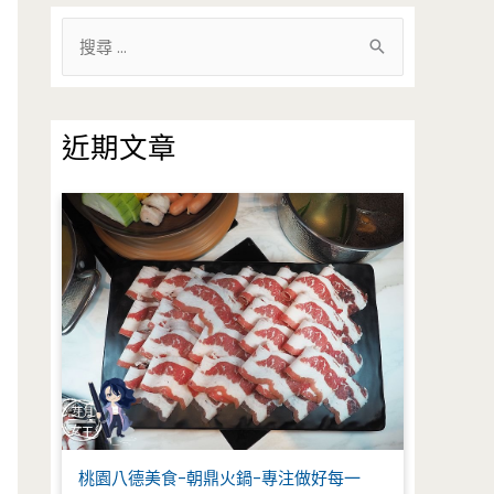
搜
尋
關
鍵
近期文章
字
:
桃園八德美食-朝鼎火鍋-專注做好每一