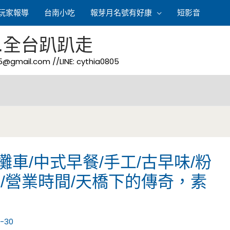
玩家報導
台南小吃
報芽月名號有好康
短影音
.全台趴趴走
05@gmail.com
//LINE: cythia0805
車/中式早餐/手工/古早味/粉
價/營業時間/天橋下的傳奇，素
1-30