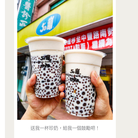
送我一杯珍奶，給我一個鼓勵吧！