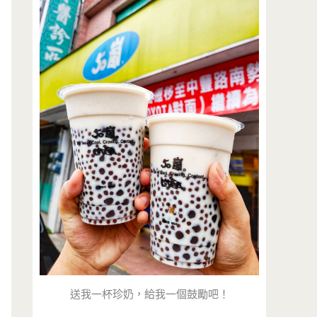
送我一杯珍奶，給我一個鼓勵吧！