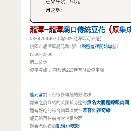
芒果牛奶 50元
月之語:
龍潭–龍潭
廟口傳統豆花
(原
集
03-4706497 (滿20杯龍潭區可外送)
桃園市龍潭區龍元路2號 （
點選這裡開始導航
）
12:00–21:00
週二公休
停車資訊： 東龍路220巷有付費停車場
龍元宮
前，有很多傳統的好滋味
無名大腸麵線跟肉圓
像是之前介紹的英國藍旁邊的
茶客仙裡奇緣
還有好吃的綜合仙草凍就在
龍元路再往前台灣企銀對面
凱悅小吃部
則有老味道的