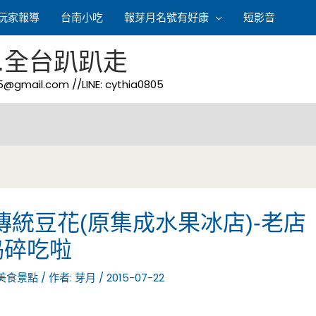
玩家報導
台南小吃
報芽月名號有好康
短影音
.全台趴趴走
05@gmail.com
//LINE: cythia0805
傳統豆花(原集成水果冰店)-老店
捣碎吃啦
美食景點
/ 作者:
芽月
/
2015-07-22