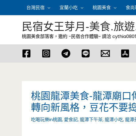
跳
台灣民宿
宜蘭小吃
桃園美食
食尚
至
主
民宿女王芽月-美食.旅遊
要
桃園美食部落客，邀約 -民宿合作體驗~ 請洽
cythia08
內
容
桃園龍潭美食-龍潭廟口
轉向新風格，豆花不要
吃喝玩樂in桃園
,
愛食記
,
龍潭下午茶
,
龍潭小吃
,
龍潭