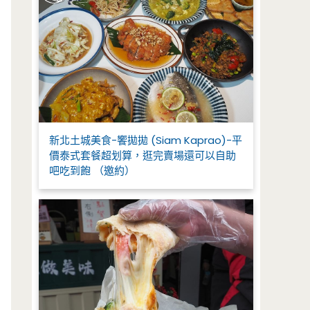
新北土城美食-饗拋拋 (Siam Kaprao)-平
價泰式套餐超划算，逛完賣場還可以自助
吧吃到飽 （邀約）