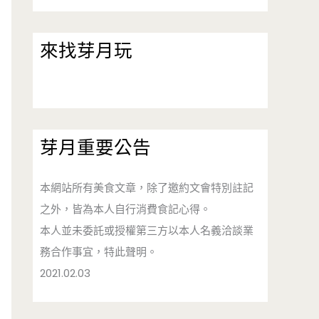
來找芽月玩
芽月重要公告
本網站所有美食文章，除了邀約文會特別註記
之外，皆為本人自行消費食記心得。
本人並未委託或授權第三方以本人名義洽談業
務合作事宜，特此聲明。
2021.02.03