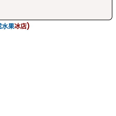
成水果
冰店)