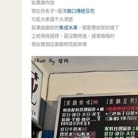
如果跟你說
現在的名字–龍潭
廟口傳統豆花
可能大家還不大清楚
如果說廟前的
集成水果
，那麼應該就知道了
之前我經過時，還沒整修過，感覺暗暗的
現在整個店面都明亮起來嚕