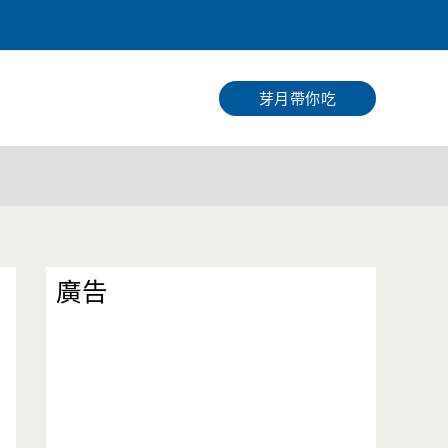
搜
尋
芽月帶你吃
廣告