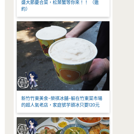
盛大節慶合菜，松葉蟹等你來！！ （邀
約）
新竹竹東美食-榮祺冰舖-躲在竹東菜市場
的超人氣老店，家庭號芋頭冰只要120元