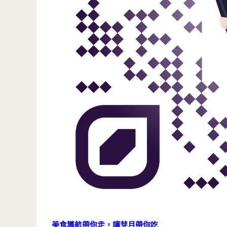
美食導航帶你走，讓芽月帶你吃