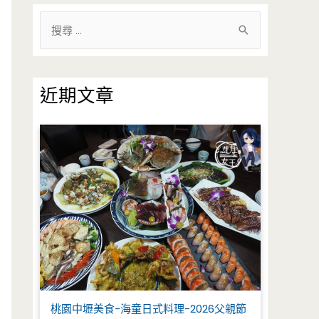
搜
尋
關
鍵
近期文章
字
:
桃園中壢美食-海童日式料理-2026父親節