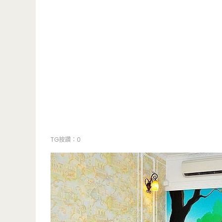
TG按讚：0