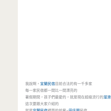
我說啊，
宜蘭民宿
目前合法的有一千多家
每一家民宿都一間比一間漂亮的
暑假期間，孩子們最愛的，就是現在超級流行的
溜滑
這次要跟大家介紹的
就是
宜蘭民宿
裡面的前輩–
田庄園
民宿