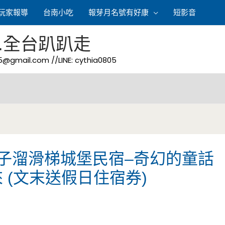
玩家報導
台南小吃
報芽月名號有好康
短影音
.全台趴趴走
05@gmail.com
//LINE: cythia0805
子溜滑梯城堡民宿–奇幻的童話
 (文末送假日住宿券)