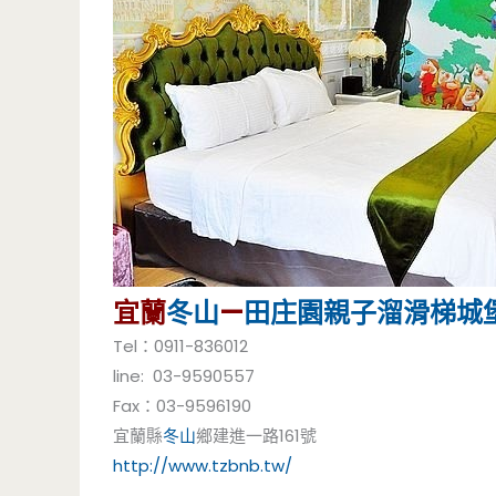
宜蘭
冬山
—
田庄園
親子
溜滑梯
城
Tel：0911-836012
line: 03-9590557
Fax：03-9596190
宜蘭縣
冬山
鄉建進一路161號
http://www.tzbnb.tw/