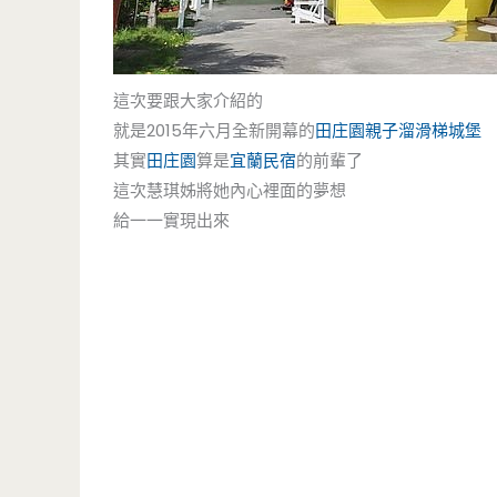
這次要跟大家介紹的
就是2015年六月全新開幕的
田庄園
親子
溜滑梯
城堡
其實
田庄園
算是
宜蘭民宿
的前輩了
這次慧琪姊將她內心裡面的夢想
給一一實現出來