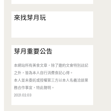
來找芽月玩
芽月重要公告
本網站所有美食文章，除了邀約文會特別註記
之外，皆為本人自行消費食記心得。
本人並未委託或授權第三方以本人名義洽談業
務合作事宜，特此聲明。
2021.02.03