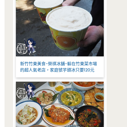
新竹竹東美食-榮祺冰舖-躲在竹東菜市場
的超人氣老店，家庭號芋頭冰只要120元