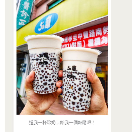
送我一杯珍奶，給我一個鼓勵吧！