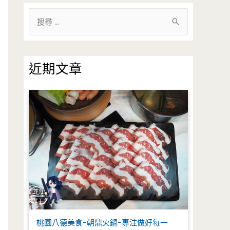
搜
尋
關
鍵
近期文章
字
:
桃園八德美食-朝鼎火鍋-專注做好每一