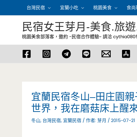
跳
台灣民宿
宜蘭小吃
桃園美食
食尚
至
主
民宿女王芽月-美食.旅遊
要
桃園美食部落客，邀約 -民宿合作體驗~ 請洽
cythia08
內
容
宜蘭民宿冬山–田庄園親
世界，我在磨菇床上醒來
冬山
,
台灣民宿
,
宜蘭民宿
/ 作者:
芽月
/
2015-07-21