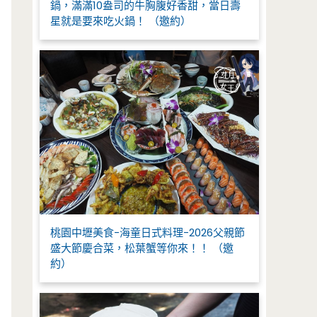
鍋，滿滿10盎司的牛胸腹好香甜，當日壽
星就是要來吃火鍋！ （邀約）
桃園中壢美食-海童日式料理-2026父親節
盛大節慶合菜，松葉蟹等你來！！ （邀
約）