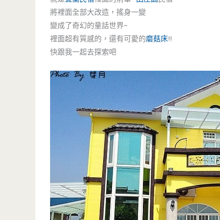
將裡面全部大改造，搖身一變
變成了奇幻的童話世界~
裡面超有質感的，還有可愛的
磨菇床
!!
快跟我一起去探索吧