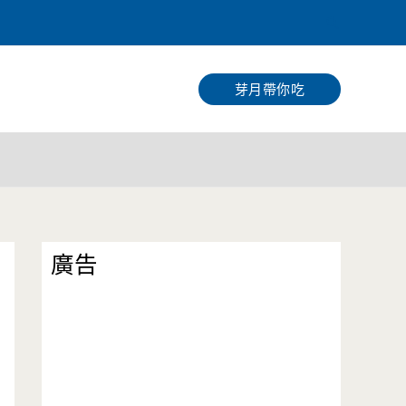
搜
尋
芽月帶你吃
廣告