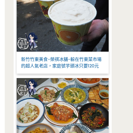
新竹竹東美食-榮祺冰舖-躲在竹東菜市場
的超人氣老店，家庭號芋頭冰只要120元