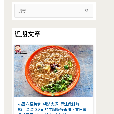
搜
尋
關
鍵
近期文章
字
:
桃園八德美食-朝鼎火鍋-專注做好每一
鍋，滿滿10盎司的牛胸腹好香甜，當日壽