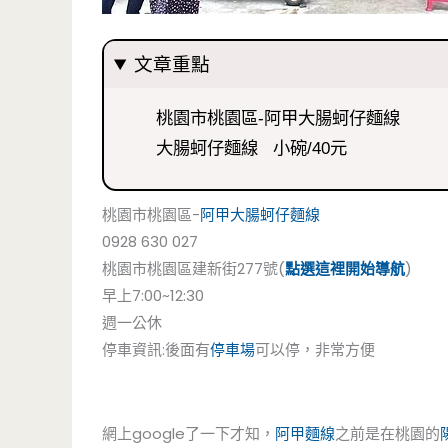
文章重點
桃園市桃園區-阿甲大腸蚵仔麵線
大腸蚵仔麵線 小碗/40元
桃園市桃園區-
阿甲大腸蚵仔麵線
0928 630 027
桃園市桃園區建新街277號(
點選這裡開始導航
)
早上7:00~12:30
週一公休
停車資訊:後面有
停車場
可以停，非常方便
網上google了一下才知，
阿甲麵線
之前是在桃園的