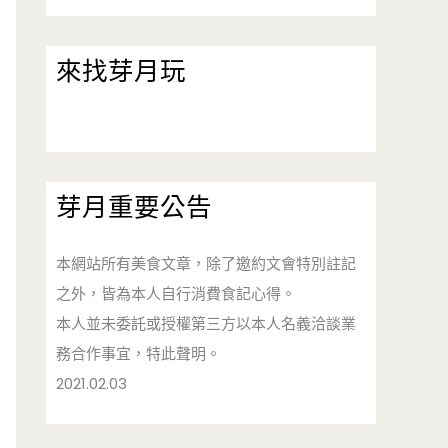
來找芽月玩
芽月重要公告
本網站所有美食文章，除了邀約文會特別註記
之外，皆為本人自行消費食記心得。
本人並未委託或授權第三方以本人名義洽談業
務合作事宜，特此聲明。
2021.02.03