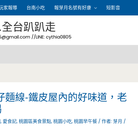
玩家報導
台南小吃
報芽月名號有好康
短影音
.全台趴趴走
05@gmail.com
//LINE: cythia0805
仔麵線-鐵皮屋內的好味道，老
喝
園
,
愛食記
,
桃園區美食景點
,
桃園小吃
,
桃園早午餐
/ 作者:
芽月
/