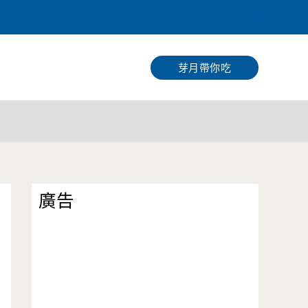
搜
尋
芽月帶你吃
廣告