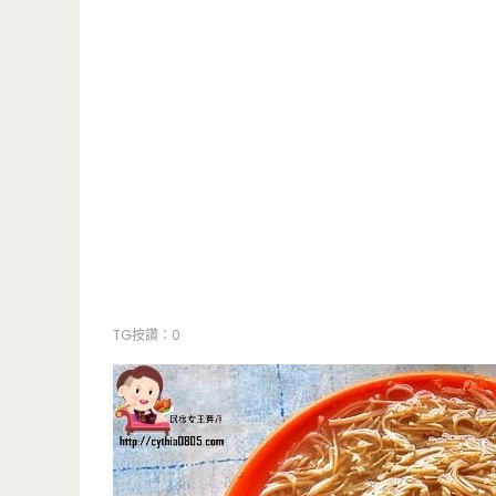
TG按讚：0