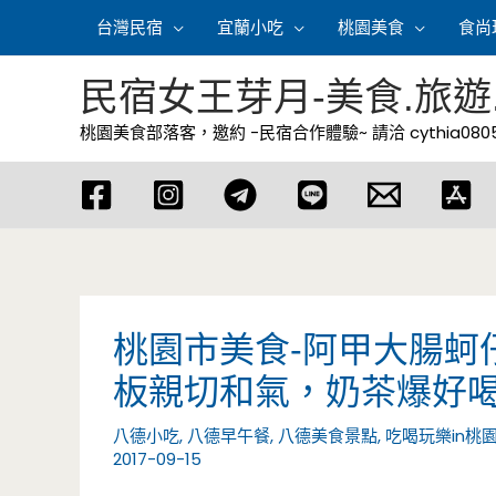
跳
台灣民宿
宜蘭小吃
桃園美食
食尚
至
主
民宿女王芽月-美食.旅遊
要
桃園美食部落客，邀約 -民宿合作體驗~ 請洽
cythia08
內
容
桃園市美食-阿甲大腸蚵
板親切和氣，奶茶爆好
八德小吃
,
八德早午餐
,
八德美食景點
,
吃喝玩樂in桃
2017-09-15