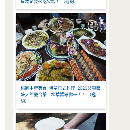
星就是要來吃火鍋！ （邀約）
桃園中壢美食-海童日式料理-2026父親節
盛大節慶合菜，松葉蟹等你來！！ （邀
約）