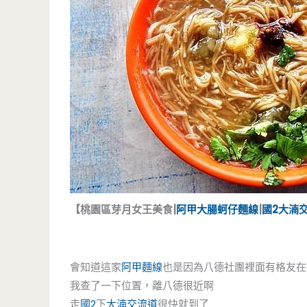
【桃園區芽月女王美食|
阿甲大腸蚵仔麵線
|
國2
大湳
會知道這家
阿甲麵線
也是因為八德社團裡面有格友在
我查了一下位置，離八德很近啊
走
國2
下
大湳交流道
很快就到了