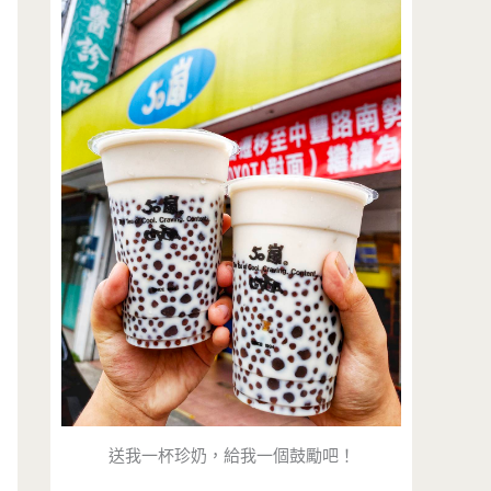
送我一杯珍奶，給我一個鼓勵吧！