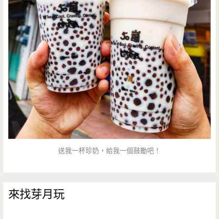
送我一杯珍奶，給我一個鼓勵吧！
來找芽月玩