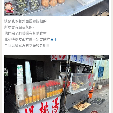
這是我隔著外面塑膠版拍的
所以會有點灰灰的~
他們除了蚵嗲還有其他食材
我記得格友都推薦一定要點炸
豆干
丫我怎麼就沒看到花枝丸啊!!