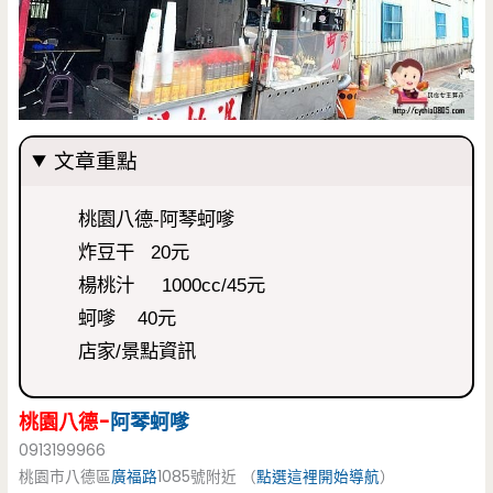
文章重點
桃園八德-阿琴蚵嗲
炸豆干 20元
楊桃汁 1000cc/45元
蚵嗲 40元
店家/景點資訊
桃園八德-
阿琴蚵嗲
0913199966
桃園市八德區
廣福路
1085號附近 （
點選這裡開始導航
）