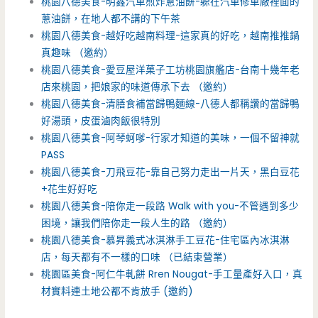
桃園八德美食-明鑫汽車煎炸蔥油餅-躲在汽車修車廠裡面的
蔥油餅，在地人都不講的下午茶
桃園八德美食-越好吃越南料理-這家真的好吃，越南推推鍋
真趣味 （邀約）
桃園八德美食-愛豆屋洋菓子工坊桃園旗艦店-台南十幾年老
店來桃園，把娘家的味道傳承下去 （邀約）
桃園八德美食-清膳食補當歸鴨麵線-八德人都稱讚的當歸鴨
好湯頭，皮蛋滷肉飯很特別
桃園八德美食-阿琴蚵嗲-行家才知道的美味，一個不留神就
PASS
桃園八德美食-刀飛豆花-靠自己努力走出一片天，黑白豆花
+花生好好吃
桃園八德美食-陪你走一段路 Walk with you-不管遇到多少
困境，讓我們陪你走一段人生的路 （邀約）
桃園八德美食-慕昇義式冰淇淋手工豆花-住宅區內冰淇淋
店，每天都有不一樣的口味 （已結束營業）
桃園區美食-阿仁牛軋餅 Rren Nougat-手工量產好入口，真
材實料連土地公都不肯放手 (邀約)