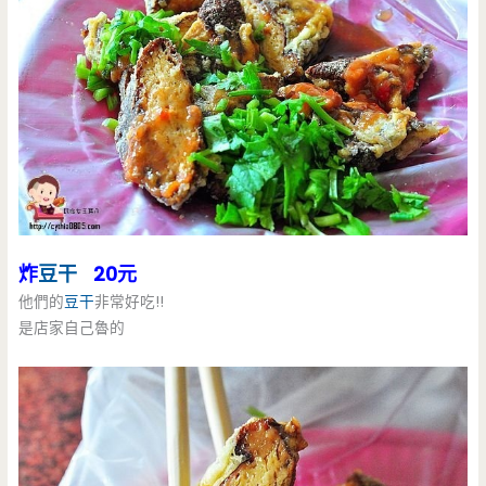
炸
豆干
20元
他們的
豆干
非常好吃!!
是店家自己魯的