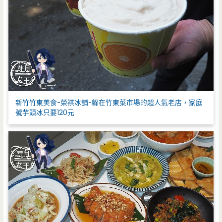
新竹竹東美食-榮祺冰舖-躲在竹東菜市場的超人氣老店，家庭
號芋頭冰只要120元