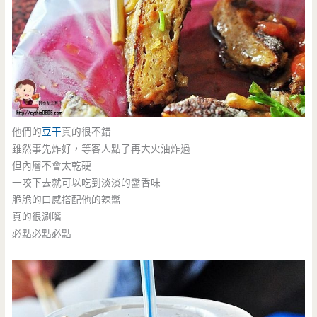
他們的
豆干
真的很不錯
雖然事先炸好，等客人點了再大火油炸過
但內層不會太乾硬
一咬下去就可以吃到淡淡的醬香味
脆脆的口感搭配他的辣醬
真的很涮嘴
必點必點必點