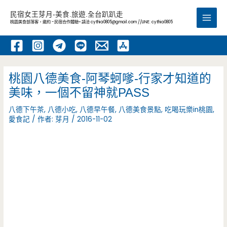
跳
民宿女王芽月-美食.旅遊.全台趴趴走
至
桃園美食部落客，邀約 -民宿合作體驗~ 請洽
cythia0805@gmail.com
//LINE: cythia0805
Main
主
要
Men
內
容
桃園八德美食-阿琴蚵嗲-行家才知道的
美味，一個不留神就PASS
八德下午茶
,
八德小吃
,
八德早午餐
,
八德美食景點
,
吃喝玩樂in桃園
,
愛食記
/ 作者:
芽月
/
2016-11-02