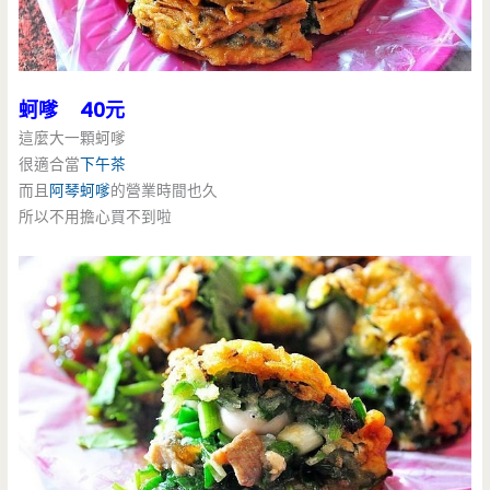
蚵嗲 40元
這麼大一顆蚵嗲
很適合當
下午茶
而且
阿琴蚵嗲
的營業時間也久
所以不用擔心買不到啦