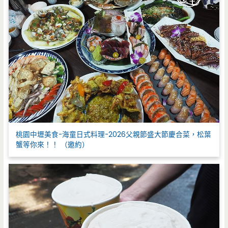
桃園中壢美食-海童日式料理-2026父親節盛大節慶合菜，松葉
蟹等你來！！ （邀約）