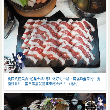
桃園八德美食-朝鼎火鍋-專注做好每一鍋，滿滿10盎司的牛胸
腹好香甜，當日壽星就是要來吃火鍋！ （邀約）