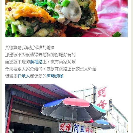
八德算是我最近常攻的地區
那邊很不少很值得去挖掘的好吃好玩的
而靠近中壢的
廣福路
上，就有兩家蚵嗲
今天要跟大家介紹的，就是在網路上比較沒人介紹
但蠻多
在地人
都偏愛的
阿琴蚵嗲