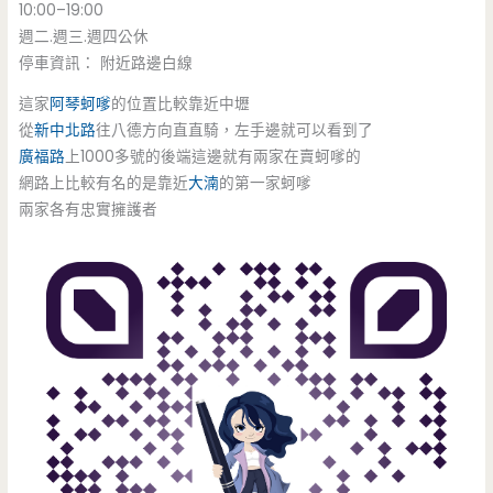
10:00–19:00
週二.週三.週四公休
停車資訊： 附近路邊白線
這家
阿琴蚵嗲
的位置比較靠近中壢
從
新中北路
往八德方向直直騎，左手邊就可以看到了
廣福路
上1000多號的後端這邊就有兩家在賣蚵嗲的
網路上比較有名的是靠近
大湳
的第一家蚵嗲
兩家各有忠實擁護者