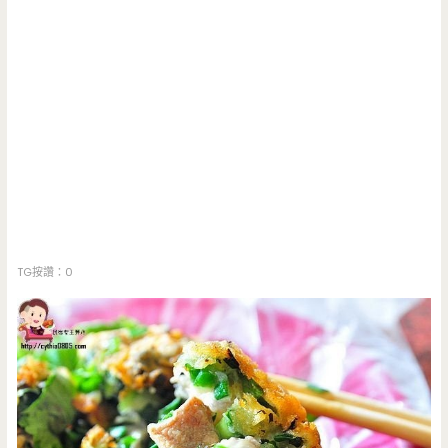
TG按讚：0