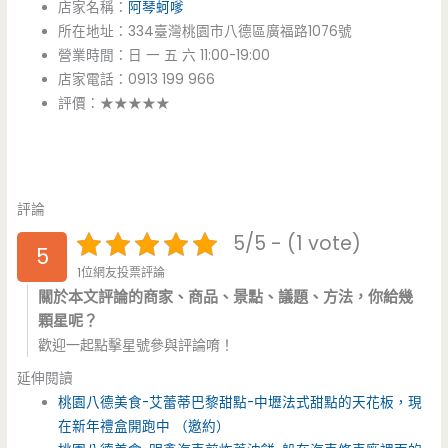
店家名稱：
阿琴蚵嗲
所在地址：334臺灣桃園市八德區廣福路1076號
營業時間：日 一 五 六 11:00-19:00
店家電話：0913 199 966
評價：★★★★★
評論
5/5 - (1 vote)
5
1位網友投票評論
關於本文評論的商家、商品、景點、議題、方法，你給幾
顆星呢？
歡迎一起點擊星號參與評論唷！
延伸閱讀
桃園八德美食-艾蕾蒂巴黎甜點-中壢法式甜點的天花板，現
在新年禮盒開跑中 （邀約）