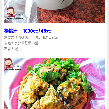
楊桃汁 1000cc/45元
這麼大杯的楊桃汁，也是店家自己熬
我跟阿良都覺得還不錯
不會太鹹~~