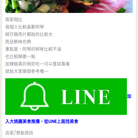
兩家相比
我個人比較喜歡阿琴
蚵仔跟肉片都給的比較大
而且鮮味也夠
重點是，阿琴的蚵嗲比較不油
也比較酥脆一點
加辣椒真的很好吃~~可以嘗試看看
就給大家做個參考嚕~~
加
入大桃園美食推播，從LINE上面找美食
店家/景點資訊