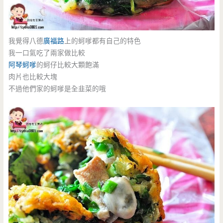
我覺得八德
廣福路
上的蚵嗲都有自己的特色
我一口氣吃了兩家做比較
阿琴蚵嗲
的蚵仔比較大顆飽滿
肉片也比較大塊
不過他們家的蚵嗲是全韭菜的哦