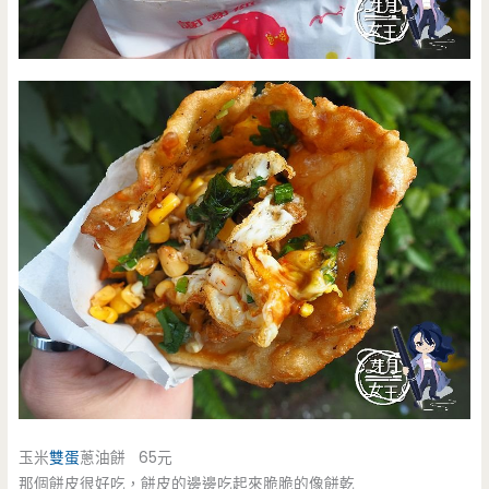
玉米
雙蛋
蔥油餅 65元
那個餅皮很好吃，餅皮的邊邊吃起來脆脆的像餅乾