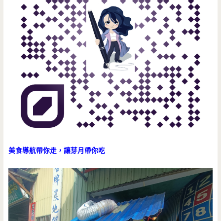
美食導航帶你走，讓芽月帶你吃