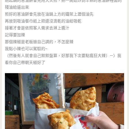
剛起鍋的蔥油餅會先用大火煎，把一開始炸到半熟的蔥油餅裡面的
殘油給逼出來
煎好的蔥油餅會先放在油鍋上方的鐵架上瀝個油先
再放到吸油餐巾紙上把還沒滴乾的油給吸乾
接著才會是依照客人需求去淋上醬汁
記得要加辣
那個辣椒是老板娘自己調的，不怎麼辣
我點小辣也可以駕馭的~
（然後有人就會自己默默盤算，好那我下次要點瘋狂大辣）—〉我
看你自己帶朝天椒好了