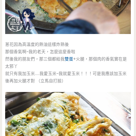
蔥花因為高溫度的熱油這樣炸熟後
那個香氣啊~我的老天，怎麼這麼香啦
然後我的朋友們，那三個都給我
雙蛋
+火腿，那個肉的香氣實在是
太邪丫
就只有我加玉米…..我愛玉米~我就愛玉米！！！可是我應該加玉米
後再加火腿才對 （立馬自打臉）