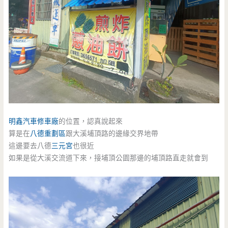
明鑫汽車
修車廠
的位置，認真說起來
算是在
八德重劃區
跟大溪埔頂路的邊緣交界地帶
這邊要去八德
三元宮
也很近
如果是從大溪交流道下來，接埔頂公園那邊的埔頂路直走就會到