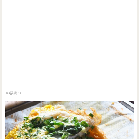
TG按讚：0