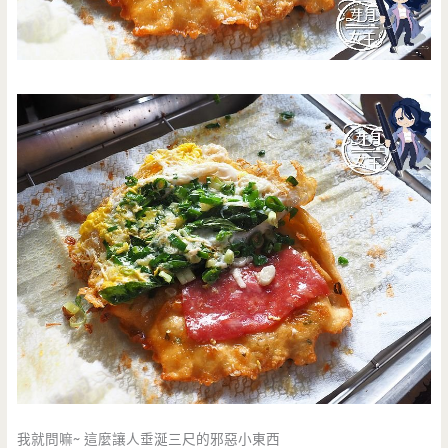
我就問嘛~ 這麼讓人垂涎三尺的邪惡小東西