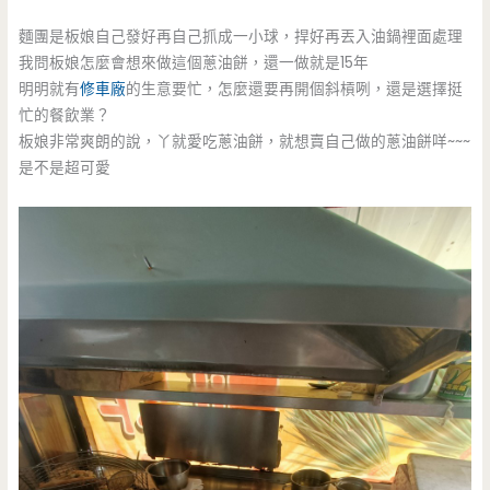
麵團是板娘自己發好再自己抓成一小球，捍好再丟入油鍋裡面處理
我問板娘怎麼會想來做這個蔥油餅，還一做就是15年
明明就有
修車廠
的生意要忙，怎麼還要再開個斜槓咧，還是選擇挺
忙的餐飲業？
板娘非常爽朗的說，丫就愛吃蔥油餅，就想賣自己做的蔥油餅咩~~~
是不是超可愛