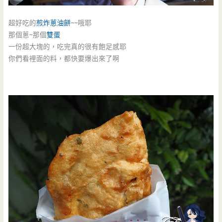
超好吃的
煎炸蔥油餅
~~哦耶
那個蔥~那個
雙蛋
一份超大塊的，吃完真的很有飽足感耶
你們看裡面的料，都快要爆出來了啊