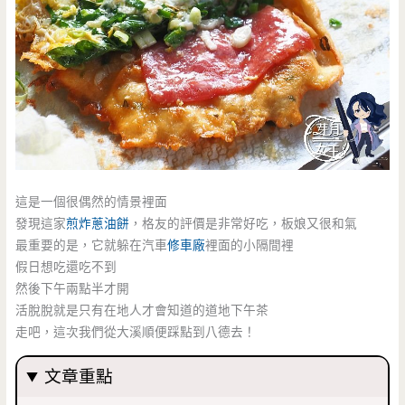
這是一個很偶然的情景裡面
發現這家
煎炸蔥油餅
，格友的評價是非常好吃，板娘又很和氣
最重要的是，它就躲在汽車
修車廠
裡面的小隔間裡
假日想吃還吃不到
然後下午兩點半才開
活脫脫就是只有在地人才會知道的道地下午茶
走吧，這次我們從大溪順便踩點到八德去！
文章重點