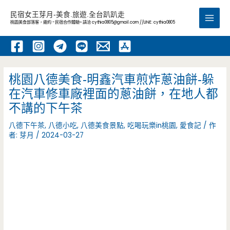
跳
民宿女王芽月-美食.旅遊.全台趴趴走
至
桃園美食部落客，邀約 -民宿合作體驗~ 請洽
cythia0805@gmail.com
//LINE: cythia0805
Main
主
要
Men
內
容
桃園八德美食-明鑫汽車煎炸蔥油餅-躲
在汽車修車廠裡面的蔥油餅，在地人都
不講的下午茶
八德下午茶
,
八德小吃
,
八德美食景點
,
吃喝玩樂in桃園
,
愛食記
/ 作
者:
芽月
/
2024-03-27