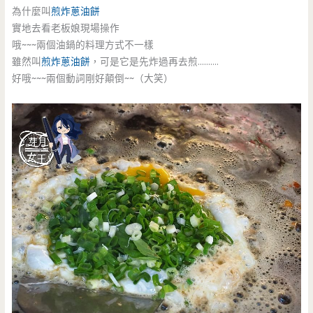
為什麼叫
煎炸蔥油餅
實地去看老板娘現場操作
哦~~~兩個油鍋的料理方式不一樣
雖然叫
煎炸蔥油餅
，可是它是先炸過再去煎……….
好哦~~~兩個動詞剛好顛倒~~（大笑）