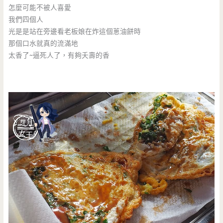
怎麼可能不被人喜愛
我們四個人
光是是站在旁邊看老板娘在炸這個蔥油餅時
那個口水就真的流滿地
太香了~逼死人了，有夠夭壽的香