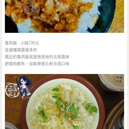
魯肉飯 小碗/35元
這邊種類還蠻多的
鳳記的魯肉飯就是很道地的北部風味
肥瘦肉都有，加點辣會比較合我口味