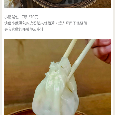
小籠湯包 7顆 /70元
這個小籠湯包的皮看起來就很薄，讓人奇摩子很蘇胡
是我喜歡的那種薄皮多汁