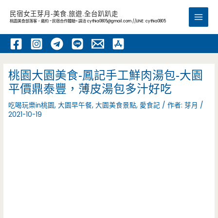
跳
民宿女王芽月-美食.旅遊.全台趴趴走
至
桃園美食部落客，邀約 -民宿合作體驗~ 請洽
cythia0805@gmail.com
//LINE: cythia0805
Main
主
要
Men
內
容
桃園大園美食-鳳記手工鮮肉湯包-大園
平價鼎泰豐，薄皮湯包多汁好吃
吃喝玩樂in桃園
,
大園早午餐
,
大園美食景點
,
愛食記
/ 作者:
芽月
/
2021-10-19