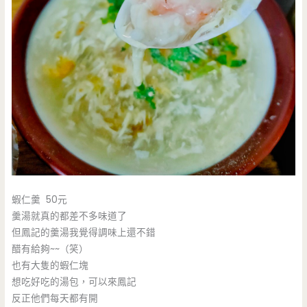
蝦仁羹 50元
羹湯就真的都差不多味道了
但鳳記的羹湯我覺得調味上還不錯
醋有給夠~~（笑）
也有大隻的蝦仁塊
想吃好吃的湯包，可以來鳳記
反正他們每天都有開