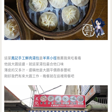
這家
鳳記手工鮮肉湯包
是
羊茶小徑
推薦我來吃看看
他說大園這邊，就這家湯包最合他口味
薄皮的又多汁，還稱他是大園平價鼎泰豐呢
剛好我們有來大園工作，晚餐就在這裡用餐吧