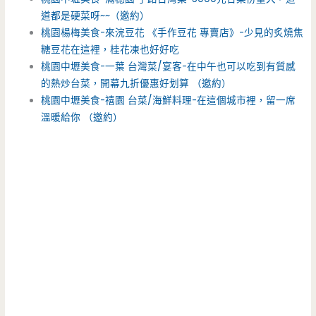
道都是硬菜呀~~（邀約）
桃園楊梅美食-來浣豆花 《手作豆花 專賣店》-少見的炙燒焦
糖豆花在這裡，桂花凍也好好吃
桃園中壢美食-一葉 台灣菜/宴客-在中午也可以吃到有質感
的熱炒台菜，開幕九折優惠好划算 （邀約）
桃園中壢美食-禧園 台菜/海鮮料理-在這個城市裡，留一席
溫暖給你 （邀約）