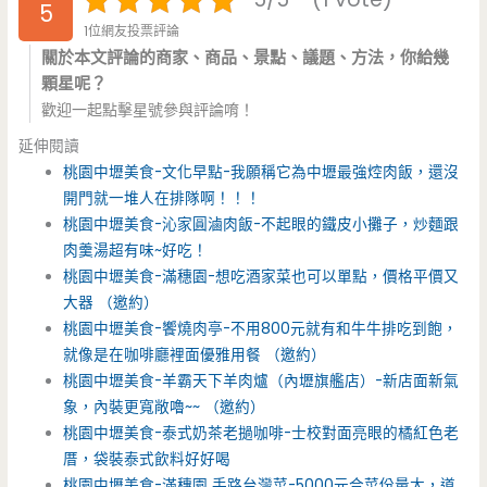
5
1位網友投票評論
關於本文評論的商家、商品、景點、議題、方法，你給幾
顆星呢？
歡迎一起點擊星號參與評論唷！
延伸閱讀
桃園中壢美食-文化早點-我願稱它為中壢最強焢肉飯，還沒
開門就一堆人在排隊啊！！！
桃園中壢美食-沁家圓滷肉飯-不起眼的鐵皮小攤子，炒麵跟
肉羹湯超有味~好吃！
桃園中壢美食-滿穗園-想吃酒家菜也可以單點，價格平價又
大器 （邀約）
桃園中壢美食-饗燒肉亭-不用800元就有和牛牛排吃到飽，
就像是在咖啡廳裡面優雅用餐 （邀約）
桃園中壢美食-羊霸天下羊肉爐（內壢旗艦店）-新店面新氣
象，內裝更寬敞嚕~~ （邀約）
桃園中壢美食-泰式奶茶老撾咖啡-士校對面亮眼的橘紅色老
厝，袋裝泰式飲料好好喝
桃園中壢美食-滿穗園 手路台灣菜-5000元合菜份量大，道