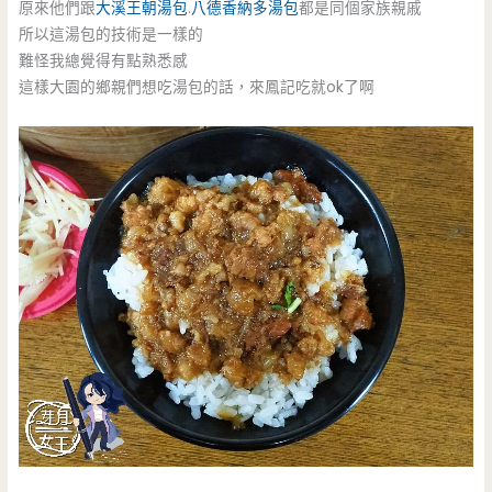
原來他們跟
大溪王朝湯包
.
八德香納多湯包
都是同個家族親戚
所以這湯包的技術是一樣的
難怪我總覺得有點熟悉感
這樣大園的鄉親們想吃湯包的話，來鳳記吃就ok了啊