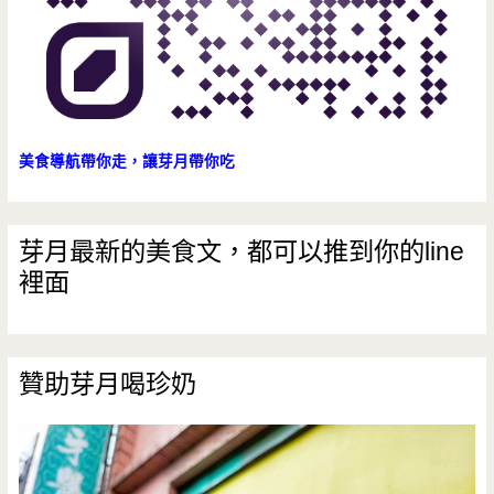
美食導航帶你走，讓芽月帶你吃
芽月最新的美食文，都可以推到你的line
裡面
贊助芽月喝珍奶