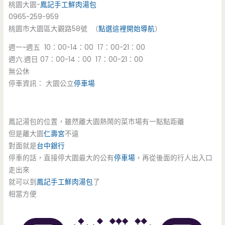
桃園大園-
鳳記手工鮮肉湯包
0965-259-959
桃園市大園區大觀路58號 （
點選這裡開始導航
）
週一~週五 10：00-14：00 17：00-21：00
週六.週日 07：00-14：00 17：00-21：00
無公休
停車資訊： 大園公立
停車場
鳳記湯包的位置，雖然離大園熱鬧的菜市場有一點點距離
但是離大園
仁壽宮
不遠
對面就是
台中銀行
停車的話，直接停大園最大的公有
停車場
，再從後面的行人出入口
走出來
就可以到
鳳記手工鮮肉湯包
了
相當方便