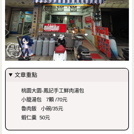
文章重點
桃園大園-鳳記手工鮮肉湯包
小籠湯包 7顆 /70元
魯肉飯 小碗/35元
蝦仁羹 50元